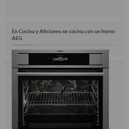
Cocina Andaluza
Cocina Aragonesa
En Cocina y Aficiones se cocina con un horno
Cocina Asturiana
AEG
Cocina Balear
Cocina Canaria
Cocina Castellana
Cocina Castilla – La Mancha
Cocina Catalana
Cocina Extremeña
Cocina Gallega
Cocina Madrileña