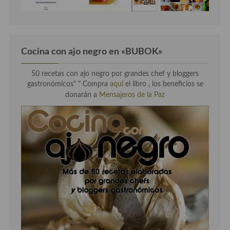
Cocina Luxemburgo
Cocina Polaca
Cocina portuguesa
Cocina con ajo negro en «BUBOK»
Cocina Rusa
50 recetas con ajo negro por grandes chef y bloggers
gastronómicos" "
Compra
aqui
el libro , los beneficios se
Cocina Sueca
donarán a
Mensajeros de la Paz
Cocina Suiza
Cocina Turca