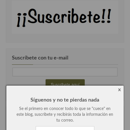
Plato principal
Aves
Carne
Pescado y Marisco
Suscríbete con tu e-mail
Postres y dulces
Postres con frutas
Quesos, recetas
x
Salazones y encurtidos
Síguenos y no te pierdas nada
Recetas Especiales
Se el primero en conocer todo lo que se "cuece" en
este blog, suscribete y recibirás toda la información en
recetas clasificadas por categorias
Recetas de Cuaresma
tu correo.
Recetas maridadas con los mejores AOVES
recetas