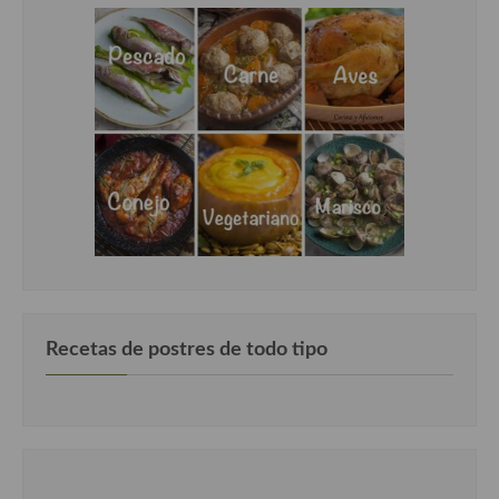
Cocina del Pacifico
Cocina filipina
Cocina de Hawái
Cocina de Madagascar
Cocina Africana
Cocina Sudafrinaca
Cocina del Congo
Cocina Sefardí
Recetas de postres de todo tipo
Cocina Yoshoku
Cocina callejera
Cocina fusión
Cocinas de España