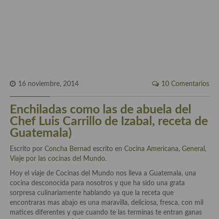
Historia de la gastronomía, platos celebres, cocineros, críticos,
historias culinarias y otras cosas
Origen y evolución de la comida
Protocolo y buenas maneras.
Ocio – restaurantes, bares, tabernas
16 noviembre, 2014
10 Comentarios
Viajes eno-gastro-turísticos
Enchiladas como las de abuela del
En El Candelero
Chef Luis Carrillo de Izabal, receta de
Las opiniones de la «Cocinera»
Guatemala)
Prensa
Escrito por
Concha Bernad
escrito en
Cocina Americana
,
General
,
Viaje por las cocinas del Mundo
.
Recetas
Hoy el viaje de Cocinas del Mundo nos lleva a Guatemala, una
cocina desconocida para nosotros y que ha sido una grata
Acompañamientos
sorpresa culinariamente hablando ya que la receta que
encontraras mas abajo es una maravilla, deliciosa, fresca, con mil
Airfryer recetas
matices diferentes y que cuando te las terminas te entran ganas