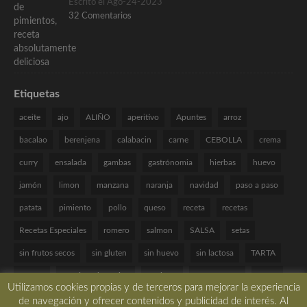
Escrito el Ago-24-2023
32 Comentarios
Etiquetas
aceite
ajo
ALIÑO
aperitivo
Apuntes
arroz
bacalao
berenjena
calabacin
carne
CEBOLLA
crema
curry
ensalada
gambas
gastrónomia
hierbas
huevo
jamón
limon
manzana
naranja
navidad
paso a paso
patata
pimiento
pollo
queso
receta
recetas
Recetas Especiales
romero
salmon
SALSA
setas
sin frutos secos
sin gluten
sin huevo
sin lactosa
TARTA
tomate
Técnicas de cocina
verduras
VINAGRETA
yogur
Utilizamos cookies propias y de terceros para mejorar la experiencia
de navegación y ofrecer contenidos y publicidad de interés. Al