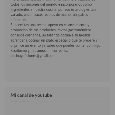
demás
todos los rincones del mundo e incorporarlos como
ingredientes a nuestra cocina, por eso este blog es tan
Entrantes y primeros platos
variado, encontrarás recetas de más de 55 países
diferentes.
Ensaladas
Si necesitas una receta, apoyo en el lanzamiento y
promoción de tus productos, textos gastronómicos,
Entrantes
consejos culinarios, un taller de cocina a tu medida,
aprender a cocinar un plato especial o que te prepare y
Gazpachos, salmorejos, sopas y cremas frías
organice un evento ya sabes que puedes contar conmigo.
Escríbeme y hablamos, mi correo es:
Quínoa
cocinayaficiones@gmail.com
Pasta
Arroces Y fideuás
Legumbres y cereales
Cuscús
Mi canal de youtube
Huevos
Masas elaboradas con harina, pizzas, quiches y demás