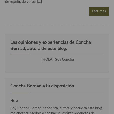
de repetir, de volver […]
Aderezos, salsas, vinagretas, especias, hierbas aromáticas o
aditivos
Leer más
Especias, mezclas de especias
Hierbas aromáticas
Aceites
Las opiniones y experiencias de Concha
Bernad, autora de este blog.
Mojos y pastas
¡HOLA!! Soy Concha
Sales y polvos
Salsas y mojos
Adobos
Concha Bernad a tu disposición
Aperitivos
Bebidas
Hola
Soy Concha Bernad periodista, autora y cocinera este blog,
Bocadillos, hamburguesas, sándwich, emparedados, tostas y
me encanta escribir y cocinar, investigar productos de