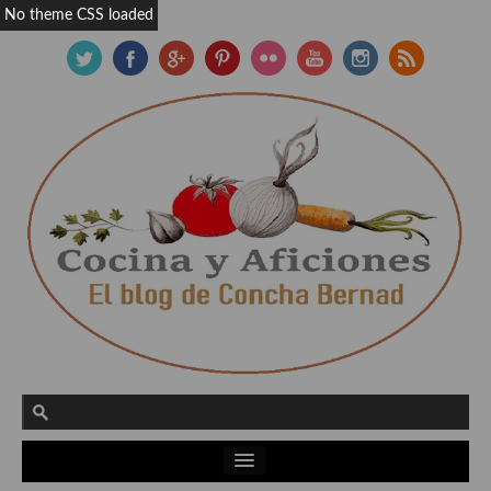
No theme CSS loaded