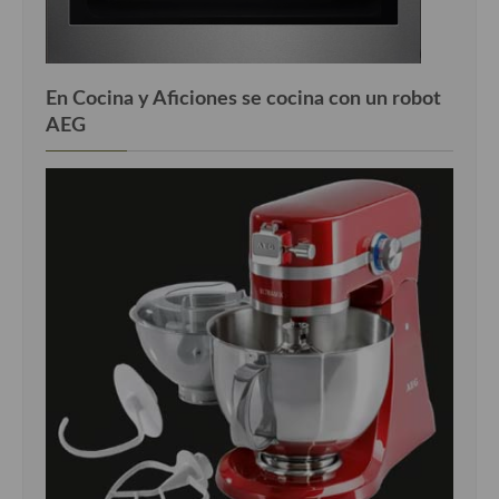
Cocina Murciana
Cocina Navarra
En Cocina y Aficiones se cocina con un robot
AEG
Cocina Riojana
Cocina Valenciana
Cocina Vasca
Cocina Europea
Cocina Alemana
Cocina Austriaca
Cocina Belga
Cocina Britanica
Cocina Bulgara