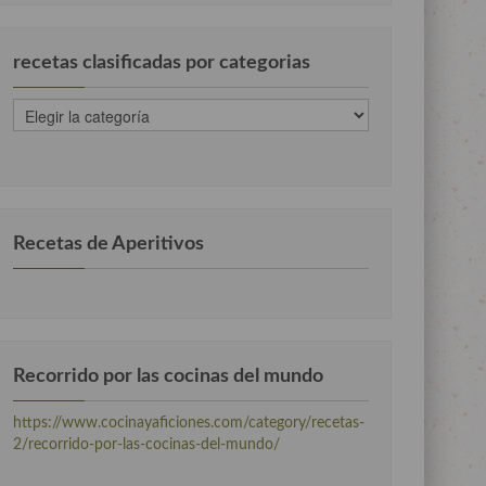
recetas clasificadas por categorias
recetas
clasificadas
por
categorias
Recetas de Aperitivos
Recorrido por las cocinas del mundo
https://www.cocinayaficiones.com/category/recetas-
2/recorrido-por-las-cocinas-del-mundo/