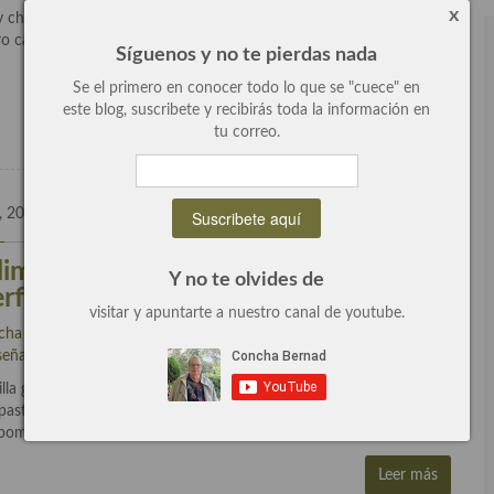
x
hocolate que es deliciosa, se trata de la clásica de toda la vida,
 cambiando el relleno, una crema inglesa de lima, un lemon curd
Síguenos y no te pierdas nada
Se el primero en conocer todo lo que se "cuece" en
Leer más
este blog, suscribete y recibirás toda la información en
tu correo.
, 2017
1 Comentario
 limón (lemon curd) y merengue, la
Y no te olvides de
rfecta.
visitar y apuntarte a nuestro canal de youtube.
cha Bernad
escrito en
General
,
Postres y dulces
,
Recetas de fiesta,
señalados
,
Tartas y pasteles
.
a gastronómica, totalmente adictiva, deliciosa, delicada e intensa.
 pastelería mundial. No tiene muchos ingredientes, limón, huevos,
a bomba riquísima, para darnos un homenaje […]
Leer más