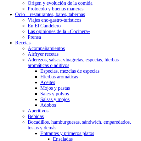
Origen y evolución de la comida
Protocolo y buenas maneras.
Ocio – restaurantes, bares, tabernas
Viajes eno-gastro-turísticos
En El Candelero
Las opiniones de la «Cocinera»
Prensa
Recetas
Acompañamientos
Airfryer recetas
Aderezos, salsas, vinagretas, especias, hierbas
aromáticas o aditivos
Especias, mezclas de especias
Hierbas aromáticas
Aceites
Mojos y pastas
Sales y polvos
Salsas y mojos
Adobos
Aperitivos
Bebidas
Bocadillos, hamburguesas, sándwich, emparedados,
tostas y demás
Entrantes y primeros platos
Ensaladas