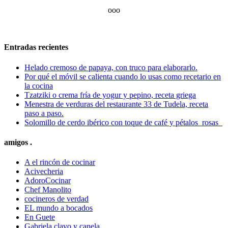
ooo
Entradas recientes
Helado cremoso de papaya, con truco para elaborarlo.
Por qué el móvil se calienta cuando lo usas como recetario en
la cocina
Tzatziki o crema fría de yogur y pepino, receta griega
Menestra de verduras del restaurante 33 de Tudela, receta
paso a paso.
Solomillo de cerdo ibérico con toque de café y pétalos rosas
amigos .
A el rincón de cocinar
Acivecheria
AdoroCocinar
Chef Manolito
cocineros de verdad
EL mundo a bocados
En Guete
Gabriela clavo y canela