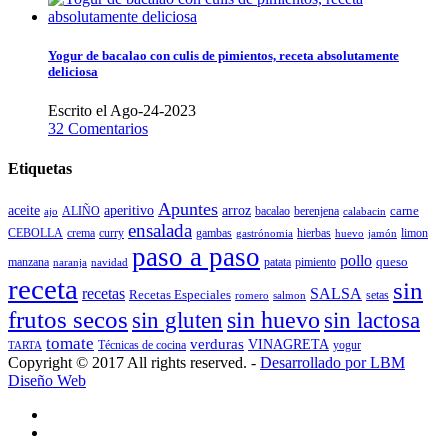
Yogur de bacalao con culis de pimientos, receta absolutamente
deliciosa
Escrito el Ago-24-2023
32 Comentarios
Etiquetas
Apuntes
aceite
aperitivo
arroz
carne
ALIÑO
bacalao
berenjena
ajo
calabacin
ensalada
CEBOLLA
crema
gambas
hierbas
limon
curry
gastrónomia
jamón
huevo
paso a paso
pollo
queso
manzana
patata
naranja
navidad
pimiento
receta
sin
recetas
SALSA
Recetas Especiales
setas
salmon
romero
frutos secos
sin gluten
sin huevo
sin lactosa
tomate
verduras
VINAGRETA
TARTA
Técnicas de cocina
yogur
Copyright © 2017 All rights reserved. -
Desarrollado por LBM
Diseño Web