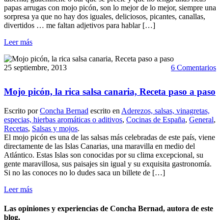
papas arrugas con mojo picón, son lo mejor de lo mejor, siempre una
sorpresa ya que no hay dos iguales, deliciosos, picantes, canallas,
divertidos … me faltan adjetivos para hablar […]
Leer más
25 septiembre, 2013
6 Comentarios
Mojo picón, la rica salsa canaria, Receta paso a paso
Escrito por
Concha Bernad
escrito en
Aderezos, salsas, vinagretas,
especias, hierbas aromáticas o aditivos
,
Cocinas de España
,
General
,
Recetas
,
Salsas y mojos
.
El mojo picón es una de las salsas más celebradas de este país, viene
directamente de las Islas Canarias, una maravilla en medio del
Atlántico. Estas Islas son conocidas por su clima excepcional, su
gente maravillosa, sus paisajes sin igual y su exquisita gastronomía.
Si no las conoces no lo dudes saca un billete de […]
Leer más
Las opiniones y experiencias de Concha Bernad, autora de este
blog.