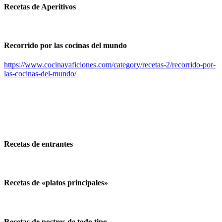
por
Recetas de Aperitivos
categorias
Recorrido por las cocinas del mundo
https://www.cocinayaficiones.com/category/recetas-2/recorrido-por-
las-cocinas-del-mundo/
Recetas de entrantes
Recetas de «platos principales»
Recetas de postres de todo tipo