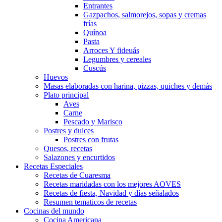
Entrantes
Gazpachos, salmorejos, sopas y cremas
frías
Quínoa
Pasta
Arroces Y fideuás
Legumbres y cereales
Cuscús
Huevos
Masas elaboradas con harina, pizzas, quiches y demás
Plato principal
Aves
Carne
Pescado y Marisco
Postres y dulces
Postres con frutas
Quesos, recetas
Salazones y encurtidos
Recetas Especiales
Recetas de Cuaresma
Recetas maridadas con los mejores AOVES
Recetas de fiesta, Navidad y días señalados
Resumen tematicos de recetas
Cocinas del mundo
Cocina Americana