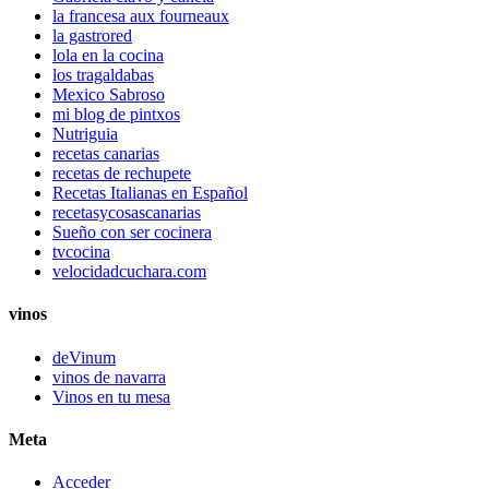
la francesa aux fourneaux
la gastrored
lola en la cocina
los tragaldabas
Mexico Sabroso
mi blog de pintxos
Nutriguia
recetas canarias
recetas de rechupete
Recetas Italianas en Español
recetasycosascanarias
Sueño con ser cocinera
tvcocina
velocidadcuchara.com
vinos
deVinum
vinos de navarra
Vinos en tu mesa
Meta
Acceder