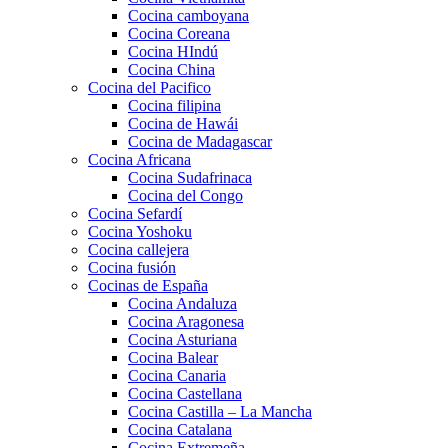
Cocina camboyana
Cocina Coreana
Cocina HIndú
Cocina China
Cocina del Pacifico
Cocina filipina
Cocina de Hawái
Cocina de Madagascar
Cocina Africana
Cocina Sudafrinaca
Cocina del Congo
Cocina Sefardí
Cocina Yoshoku
Cocina callejera
Cocina fusión
Cocinas de España
Cocina Andaluza
Cocina Aragonesa
Cocina Asturiana
Cocina Balear
Cocina Canaria
Cocina Castellana
Cocina Castilla – La Mancha
Cocina Catalana
Cocina Extremeña