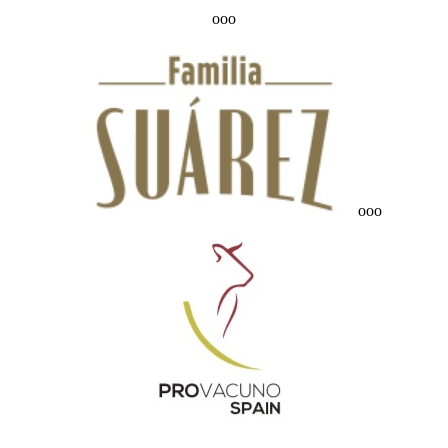
ooo
ooo