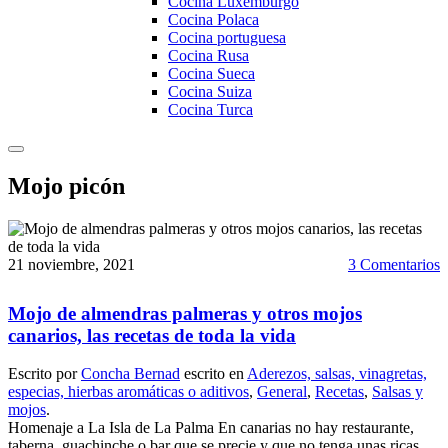
Cocina Luxemburgo
Cocina Polaca
Cocina portuguesa
Cocina Rusa
Cocina Sueca
Cocina Suiza
Cocina Turca
Mojo picón
21 noviembre, 2021
3 Comentarios
Mojo de almendras palmeras y otros mojos
canarios, las recetas de toda la vida
Escrito por
Concha Bernad
escrito en
Aderezos, salsas, vinagretas,
especias, hierbas aromáticas o aditivos
,
General
,
Recetas
,
Salsas y
mojos
.
Homenaje a La Isla de La Palma En canarias no hay restaurante,
taberna, guachinche o bar que se precie y que no tenga unas ricas