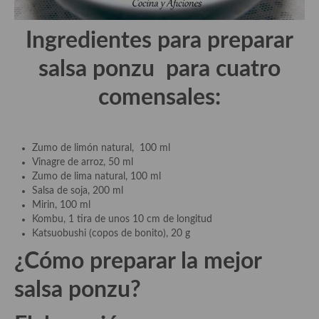
demás
Entrantes y primeros platos
Ingredientes para preparar
Ensaladas
salsa ponzu para cuatro
Entrantes
comensales:
Gazpachos, salmorejos, sopas y cremas frías
Quínoa
Zumo de limón natural, 100 ml
Vinagre de arroz, 50 ml
Pasta
Zumo de lima natural, 100 ml
Salsa de soja, 200 ml
Arroces Y fideuás
Mirin, 100 ml
Kombu, 1 tira de unos 10 cm de longitud
Legumbres y cereales
Katsuobushi (copos de bonito), 20 g
¿Cómo preparar la mejor
Cuscús
salsa ponzu?
Huevos
Masas elaboradas con harina, pizzas, quiches y demás