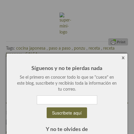
Recetas de fiesta, Navidad y días señalados
Resumen tematicos de recetas
Cocinas del mundo
Cocina Americana
Tags:
cocina japonesa
,
paso a paso
,
ponzu
,
receta
,
receta
japonesa
,
SALSA
Cocina Argentina
x
Síguenos y no te pierdas nada
Cocina Brasileña
Escrito por
Concha Bernad
Se el primero en conocer todo lo que se "cuece" en
Cocina colombiana
este blog, suscribete y recibirás toda la información en
Periodista, blogger y cocinera de este blog.
tu correo.
Cocina Cajún y Creole
Cocina Venezolana
Entradas Relacionadas
Cocina Cubana
Y no te olvides de
Cocina de Estados Unidos
Conejo con cerezas, receta paso a paso