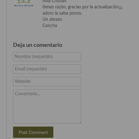
hola Cristian
tienes razón, gracias por la actualización¡¡¡
Cocina Andaluza
adoro la salsa ponzu.
Un abrazo
Cocina Aragonesa
Concha
Cocina Asturiana
Deja un comentario
Cocina Balear
Nombre (requerido)
Cocina Canaria
Email (requerido)
Cocina Castellana
Website
Cocina Castilla – La Mancha
Comentario...
Cocina Catalana
Cocina Extremeña
Cocina Gallega
Cocina Madrileña