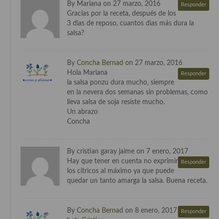
Cocina del Pacifico
By Mariana on 27 marzo, 2016
Responder
Gracias por la receta, después de los
Cocina filipina
3 dias de reposo, cuantos dias más dura la
salsa?
Cocina de Hawái
Cocina de Madagascar
By
Concha Bernad
on 27 marzo, 2016
Hola Mariana
Responder
Cocina Africana
la salsa ponzu dura mucho, siempre
en la nevera dos semanas sin problemas, como
Cocina Sudafrinaca
lleva salsa de soja resiste mucho.
Un abrazo
Cocina del Congo
Concha
Cocina Sefardí
By cristian garay jaime on 7 enero, 2017
Cocina Yoshoku
Hay que tener en cuenta no exprimir
Responder
los citricos al máximo ya que puede
Cocina callejera
quedar un tanto amarga la salsa. Buena receta.
Cocina fusión
By
Concha Bernad
on 8 enero, 2017
Responder
Cocinas de España