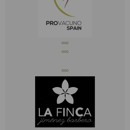
ooo
ooo
ooo