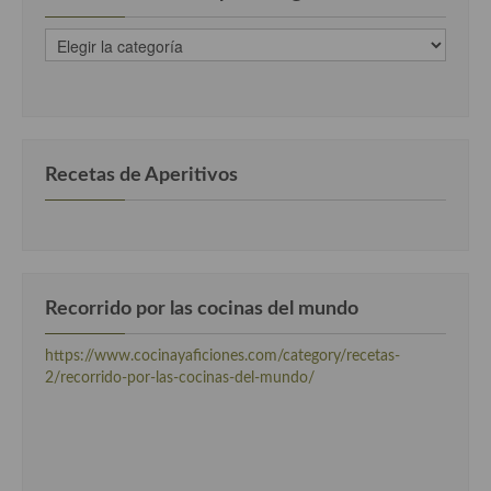
recetas
clasificadas
por
categorias
Recetas de Aperitivos
Recorrido por las cocinas del mundo
https://www.cocinayaficiones.com/category/recetas-
2/recorrido-por-las-cocinas-del-mundo/