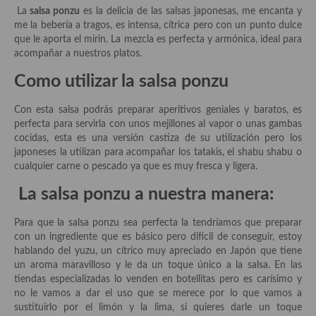
Historia de la gastronomía, platos celebres, cocineros, críticos,
La
salsa ponzu
es la delicia de las salsas japonesas, me encanta y
historias culinarias y otras cosas
me la bebería a tragos, es intensa, cítrica pero con un punto dulce
que le aporta el mirin. La mezcla es perfecta y armónica, ideal para
Origen y evolución de la comida
acompañar a nuestros platos.
Protocolo y buenas maneras.
Como utilizar la salsa ponzu
Ocio – restaurantes, bares, tabernas
Con esta salsa podrás preparar aperitivos geniales y baratos, es
perfecta para servirla con unos mejillones al vapor o unas gambas
Viajes eno-gastro-turísticos
cocidas, esta es una versión castiza de su utilización pero los
japoneses la utilizan para acompañar los tatakis, el shabu shabu o
En El Candelero
cualquier carne o pescado ya que es muy fresca y ligera.
Las opiniones de la «Cocinera»
La salsa ponzu a nuestra manera:
Prensa
Para que la salsa ponzu sea perfecta la tendríamos que preparar
con un ingrediente que es básico pero difícil de conseguir, estoy
Recetas
hablando del yuzu, un cítrico muy apreciado en Japón que tiene
un aroma maravilloso y le da un toque único a la salsa. En las
Acompañamientos
tiendas especializadas lo venden en botellitas pero es carísimo y
no le vamos a dar el uso que se merece por lo que vamos a
Airfryer recetas
sustituirlo por el limón y la lima, si quieres darle un toque