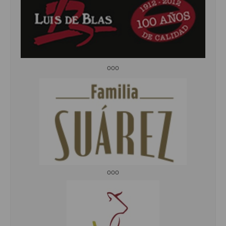
ooo
ooo