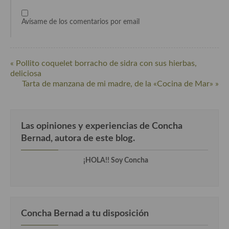
Cocina Murciana
Avísame de los comentarios por email
Cocina Navarra
Cocina Riojana
« Pollito coquelet borracho de sidra con sus hierbas,
deliciosa
Cocina Valenciana
Tarta de manzana de mi madre, de la «Cocina de Mar» »
Cocina Vasca
Cocina Europea
Las opiniones y experiencias de Concha
Bernad, autora de este blog.
Cocina Alemana
Cocina Austriaca
¡HOLA!! Soy Concha
Cocina Belga
Cocina Britanica
Concha Bernad a tu disposición
Cocina Bulgara