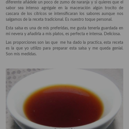
diferente añádele un poco de zumo de naranja y si quieres que el
Aderezos, salsas, vinagretas, especias, hierbas aromáticas o
sabor sea intenso agrégale en la maceración algún trocito de
aditivos
cascara de los cítricos se intensificaran los sabores aunque nos
salgamos de la receta tradicional. Es nuestro toque personal.
Especias, mezclas de especias
Esta salsa es una de mis preferidas, me gusta tenerla guardada en
Hierbas aromáticas
mi nevera y añadirla a mis platos, es perfecta e intensa. Deliciosa.
Las proporciones son las que me ha dado la practica, esta receta
Aceites
es la que yo utilizo para preparar esta salsa y me queda genial.
Son mis medidas.
Mojos y pastas
Sales y polvos
Salsas y mojos
Adobos
Aperitivos
Bebidas
Bocadillos, hamburguesas, sándwich, emparedados, tostas y