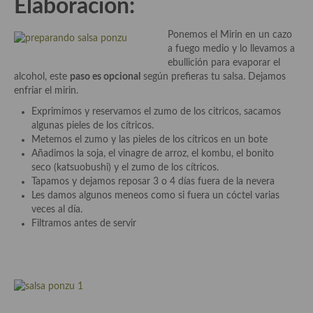
Elaboración:
Plato principal
Ponemos el Mirin en un cazo
a fuego medio y lo llevamos a
Aves
ebullición para evaporar el
alcohol, este
paso es opcional
según prefieras tu salsa. Dejamos
Carne
enfriar el mirin.
Pescado y Marisco
Exprimimos y reservamos el zumo de los citricos, sacamos
algunas pieles de los cítricos.
Postres y dulces
Metemos el zumo y las pieles de los cítricos en un bote
Añadimos la soja, el vinagre de arroz, el kombu, el bonito
Postres con frutas
seco (katsuobushi) y el zumo de los cítricos.
Tapamos y dejamos reposar 3 o 4 días fuera de la nevera
Quesos, recetas
Les damos algunos meneos como si fuera un cóctel varias
veces al día.
Salazones y encurtidos
Filtramos antes de servir
Recetas Especiales
Recetas de Cuaresma
Recetas maridadas con los mejores AOVES