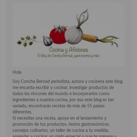
Cocina Danesa
Cocina de la Republica Checa
Cocina de Polonia
Cocina de Ucrania
Cocina Eslovena
Cocina Francesa
Hola
Cocina Griega
Soy Concha Bernad periodista, autora y cocinera este blog,
me encanta escribir y cocinar, investigar productos de
Cocina Holandesa
todos los rincones del mundo e incorporarlos como
ingredientes a nuestra cocina, por eso este blog es tan
Cocina Hungara
variado, encontrarás recetas de más de 55 países
diferentes.
Cocina Irlanda
Si necesitas una receta, apoyo en el lanzamiento y
promoción de tus productos, textos gastronómicos,
Cocina Italiana
consejos culinarios, un taller de cocina a tu medida,
aprender a cocinar un plato especial o que te prepare y