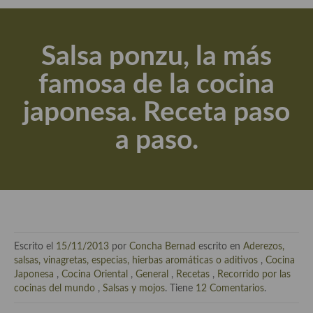
Actualidad y recomendaciones
Libros de cocina, repostería, gastronomía y más
Salsa ponzu, la más
Apuntes, estudios sobre temas interesantes e importantes
famosa de la cocina
Aceite de Oliva Virgen Extra (AOVE)
japonesa. Receta paso
Recetas maridadas con los mejores AOVES
a paso.
Flores en la cocina recetas
Técnicas de emplatado
El mundo del vino y las bebidas
Tiendas especiales
Escrito el
15/11/2013
por
Concha Bernad
escrito en
Aderezos,
En la mesa: menaje, vajilla, técnicas de emplatado, decoración
salsas, vinagretas, especias, hierbas aromáticas o aditivos
,
Cocina
Japonesa
,
Cocina Oriental
,
General
,
Recetas
,
Recorrido por las
Especias, hierbas, condimentos, espesantes y aditivos
cocinas del mundo
,
Salsas y mojos
. Tiene
12 Comentarios
.