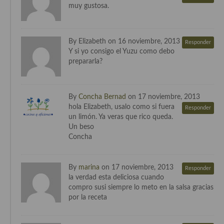
muy gustosa.
Cocina Azerí (Azerbaiyán)
Cocina de Egipto
By Elizabeth on 16 noviembre, 2013
Responder
Cocina de Tunez
Y si yo consigo el Yuzu como debo
prepararla?
Cocina Oriental
Cocina Tailandesa
By
Concha Bernad
on 17 noviembre, 2013
hola Elizabeth, usalo como si fuera
Cocina Japonesa
Responder
un limón. Ya veras que rico queda.
Un beso
Cocina Vietnamita
Concha
Cocina camboyana
By
marina
on 17 noviembre, 2013
Cocina Coreana
Responder
la verdad esta deliciosa cuando
compro susi siempre lo meto en la salsa gracias
Cocina HIndú
por la receta
Cocina China