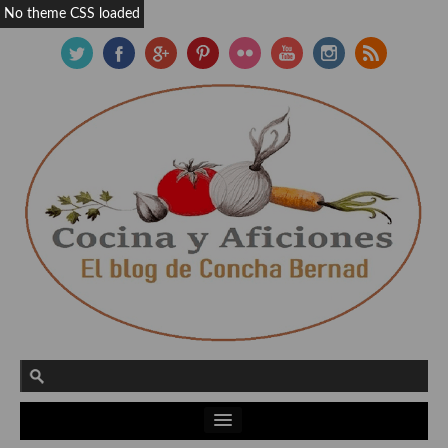
No theme CSS loaded