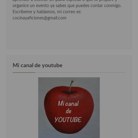
Cocina Luxemburgo
organice un evento ya sabes que puedes contar conmigo.
Escríbeme y hablamos, mi correo es:
Cocina Polaca
cocinayaficiones@gmail.com
Cocina portuguesa
Cocina Rusa
Cocina Sueca
Mi canal de youtube
Cocina Suiza
Cocina Turca