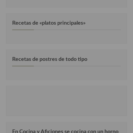
Cocina Danesa
Cocina de la Republica Checa
Recetas de «platos principales»
Cocina de Polonia
Cocina de Ucrania
Cocina Eslovena
Recetas de postres de todo tipo
Cocina Francesa
Cocina Griega
Cocina Holandesa
Cocina Hungara
Cocina Irlanda
Cocina Italiana
En Cocina y Aficiones se cocina con un horno