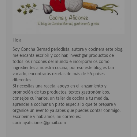
Cocina Azerí (Azerbaiyán)
Cocina de Egipto
Cocina de Tunez
Hola
Cocina Oriental
Soy Concha Bernad periodista, autora y cocinera este blog,
Cocina Tailandesa
me encanta escribir y cocinar, investigar productos de
todos los rincones del mundo e incorporarlos como
Cocina Japonesa
ingredientes a nuestra cocina, por eso este blog es tan
variado, encontrarás recetas de más de 55 países
Cocina Vietnamita
diferentes.
Si necesitas una receta, apoyo en el lanzamiento y
Cocina camboyana
promoción de tus productos, textos gastronómicos,
consejos culinarios, un taller de cocina a tu medida,
Cocina Coreana
aprender a cocinar un plato especial o que te prepare y
organice un evento ya sabes que puedes contar conmigo.
Cocina HIndú
Escríbeme y hablamos, mi correo es:
cocinayaficiones@gmail.com
Cocina China