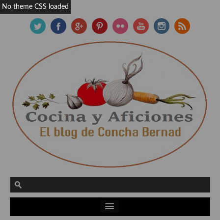
No theme CSS loaded