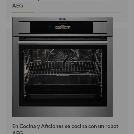
Cocina Luxemburgo
AEG
Cocina Polaca
Cocina portuguesa
Cocina Rusa
Cocina Sueca
Cocina Suiza
Cocina Turca
En Cocina y Aficiones se cocina con un robot
AEG