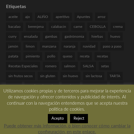
Etiquetas
aceite
ajo
ALIÑO
aperitivo
Apuntes
arroz
bacalao
berenjena
calabacin
carne
CEBOLLA
crema
curry
ensalada
gambas
gastrónomia
hierbas
huevo
jamón
limon
manzana
naranja
navidad
paso a paso
patata
pimiento
pollo
queso
receta
recetas
Recetas Especiales
romero
salmon
SALSA
setas
sin frutos secos
sin gluten
sin huevo
sin lactosa
TARTA
tomate
Técnicas de cocina
verduras
VINAGRETA
yogur
Utilizamos cookies propias y de terceros para mejorar la experiencia
de navegación y ofrecer contenidos y publicidad de interés. Al
continuar con la navegación entendemos que se acepta nuestra
política de cookies.
Copyright © 2017 All rights reserved. -
Desarrollado por LBM Diseño Web
Acepto
Reject
Puede obtener más información, o bien conocer cómo cambiar la
configuración, en este enlace.