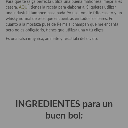
Historia de la gastronomía, platos celebres, cocineros, críticos,
Para que te salga perfecta utiliza una buena mahonesa, mejor si es
historias culinarias y otras cosas
casera,
AQUÍ
, tienes la receta para elaborarla. Si quieres utilizar
una industrial tampoco pasa nada. Yo use tomate frito casero y un
Origen y evolución de la comida
whisky normal de esos que encuentras en todos los bares. En
cuanto a la mostaza puse de Reims al champan que me encanta
Protocolo y buenas maneras.
pero no es obligatorio, tienes que utilizar una y tú eliges.
Es una salsa muy rica, anímate y rescátala del olvido.
Ocio – restaurantes, bares, tabernas
Viajes eno-gastro-turísticos
En El Candelero
Las opiniones de la «Cocinera»
Prensa
Recetas
INGREDIENTES para un
Acompañamientos
buen bol:
Airfryer recetas