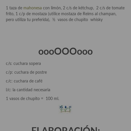
Aderezos, salsas, vinagretas, especias, hierbas aromáticas o
1 taza de
mahonesa
con limón, 2 c/s de kétchup, 2 c/s de tomate
aditivos
frito, 1 c/p de mostaza (utilice mostaza de Reims al champan,
pero utiliza tu preferida), ½ vasos de chupito whisky
Especias, mezclas de especias
Hierbas aromáticas
Aceites
oooOOOooo
Mojos y pastas
c/s: cuchara sopera
Sales y polvos
c/p: cuchara de postre
Salsas y mojos
c/c: cuchara de café
l/c: la cantidad necesaria
Adobos
1 vasos de chupito = 100 ml.
Aperitivos
Bebidas
Bocadillos, hamburguesas, sándwich, emparedados, tostas y