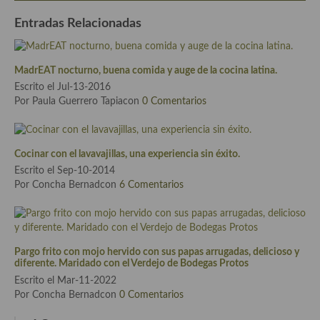
Entradas Relacionadas
Plato principal
Aves
MadrEAT nocturno, buena comida y auge de la cocina latina.
Carne
Escrito el Jul-13-2016
Por Paula Guerrero Tapiacon
0 Comentarios
Pescado y Marisco
Postres y dulces
Cocinar con el lavavajillas, una experiencia sin éxito.
Postres con frutas
Escrito el Sep-10-2014
Por Concha Bernadcon
6 Comentarios
Quesos, recetas
Salazones y encurtidos
Pargo frito con mojo hervido con sus papas arrugadas, delicioso y
Recetas Especiales
diferente. Maridado con el Verdejo de Bodegas Protos
Escrito el Mar-11-2022
Recetas de Cuaresma
Por Concha Bernadcon
0 Comentarios
Recetas maridadas con los mejores AOVES