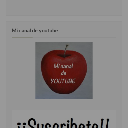
Cocina del Pacifico
Cocina filipina
Cocina de Hawái
Mi canal de youtube
Cocina de Madagascar
Cocina Africana
Cocina Sudafrinaca
Cocina del Congo
Cocina Sefardí
Cocina Yoshoku
Cocina callejera
Cocina fusión
Cocinas de España