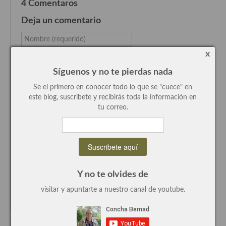
4 Comentaros
Recetas de fiesta, Navidad y días señalados
Deja un comentario
Resumen tematicos de recetas
Nombre (requerido)
x
Cocinas del mundo
Email (requerido)
Síguenos y no te pierdas nada
Cocina Americana
Website
Se el primero en conocer todo lo que se "cuece" en
Cocina Argentina
este blog, suscribete y recibirás toda la información en
Comentario...
tu correo.
Cocina Brasileña
Cocina colombiana
Cocina Cajún y Creole
Y no te olvides de
Cocina Venezolana
visitar y apuntarte a nuestro canal de youtube.
Avísame de los comentarios por email
Cocina Cubana
Cocina de Estados Unidos