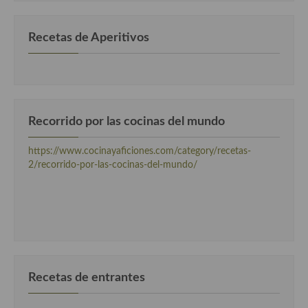
Cocina Murciana
Recetas de Aperitivos
Cocina Navarra
Cocina Riojana
Cocina Valenciana
Recorrido por las cocinas del mundo
Cocina Vasca
https://www.cocinayaficiones.com/category/recetas-
Cocina Europea
2/recorrido-por-las-cocinas-del-mundo/
Cocina Alemana
Cocina Austriaca
Cocina Belga
Cocina Britanica
Recetas de entrantes
Cocina Bulgara