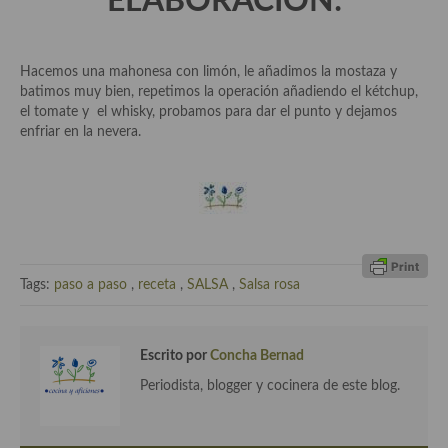
ELABORACIÓN:
demás
Entrantes y primeros platos
Hacemos una mahonesa con limón, le añadimos la mostaza y
Ensaladas
batimos muy bien, repetimos la operación añadiendo el kétchup,
el tomate y el whisky, probamos para dar el punto y dejamos
Entrantes
enfriar en la nevera.
Gazpachos, salmorejos, sopas y cremas frías
Quínoa
Pasta
Tags:
paso a paso
,
receta
,
SALSA
,
Salsa rosa
Arroces Y fideuás
Legumbres y cereales
Escrito por
Concha Bernad
Cuscús
Periodista, blogger y cocinera de este blog.
Huevos
Masas elaboradas con harina, pizzas, quiches y demás