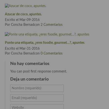
Cocina Azerí (Azerbaiyán)
Cocina de Egipto
Azucar de coco, apuntes.
Escrito el Mar-09-2016
Cocina de Tunez
Por Concha Bernadcon
2 Comentarios
Cocina Oriental
Cocina Tailandesa
Ponte una etiqueta, ¿eres foodie, gourmet…?, apuntes
Escrito el Mar-31-2016
Cocina Japonesa
Por Concha Bernadcon
0 Comentarios
Cocina Vietnamita
No hay comentarios
You can post first response comment.
Cocina camboyana
Deja un comentario
Cocina Coreana
Nombre (requerido)
Cocina HIndú
Email (requerido)
Cocina China
Website