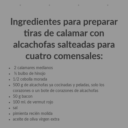
Aderezos, salsas, vinagretas, especias, hierbas aromáticas o
aditivos
Ingredientes para preparar
Especias, mezclas de especias
tiras de calamar con
Hierbas aromáticas
alcachofas salteadas para
Aceites
cuatro comensales:
Mojos y pastas
Sales y polvos
2 calamares medianos
½ bulbo de hinojo
Salsas y mojos
1/2 cebolla morada
500 g de alcachofas ya cocinadas y peladas, solo los
Adobos
corazones o un bote de corazones de alcachofas
50 g bacon
Aperitivos
100 ml. de vermut rojo
sal
Bebidas
pimienta recién molida
aceite de oliva virgen extra
Bocadillos, hamburguesas, sándwich, emparedados, tostas y