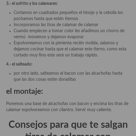
3.- el sofrito y los calamares:
Plato principal
Cortamos en cuadrados pequeños el hinojo y la cebolla los
pochamos hasta que estén tiernos
Aves
Incorporamos las tiras de calamar de calamar
Cuando empiecen a tomar color les añadimos un chorro de
Carne
vermú movemos y dejamos evaporar
Espolvoreamos con la pimienta recién molida, salamos y
Pescado y Marisco
dejamos cocinar hasta que el calamar este tierno, como esta
cortado muy fino este será un trabajo rápido.
Postres y dulces
4.- el salteado:
Postres con frutas
por otro lado, salteamos el bacon con las alcachofas hasta
que las dos cosas estén doraditas
Quesos, recetas
el montaje:
Salazones y encurtidos
Ponemos una base de alcachofas con bacon y encima los tiras de
Recetas Especiales
calamar espolvoreamos con cilantro. Servir muy caliente.
Recetas de Cuaresma
Consejos para que te salgan
Recetas maridadas con los mejores AOVES