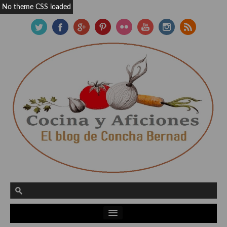
No theme CSS loaded