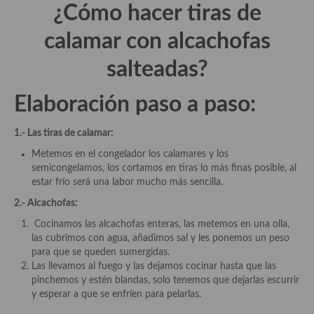
demás
¿Cómo hacer tiras de
Entrantes y primeros platos
calamar con alcachofas
Ensaladas
salteadas?
Entrantes
Elaboración paso a paso:
Gazpachos, salmorejos, sopas y cremas frías
1.- Las tiras de calamar:
Quínoa
Metemos en el congelador los calamares y los
semicongelamos, los cortamos en tiras lo más finas posible, al
Pasta
estar frío será una labor mucho más sencilla.
Arroces Y fideuás
2.- Alcachofas:
Cocinamos las alcachofas enteras, las metemos en una olla,
Legumbres y cereales
las cubrimos con agua, añadimos sal y les ponemos un peso
para que se queden sumergidas.
Cuscús
Las llevamos al fuego y las dejamos cocinar hasta que las
pinchemos y estén blandas, solo tenemos que dejarlas escurrir
Huevos
y esperar a que se enfríen para pelarlas.
Masas elaboradas con harina, pizzas, quiches y demás