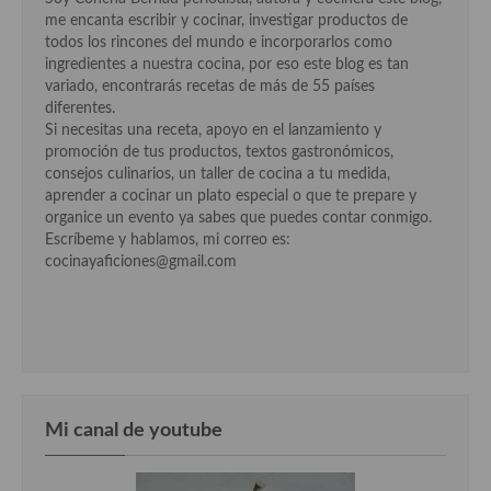
me encanta escribir y cocinar, investigar productos de
Cocina Murciana
todos los rincones del mundo e incorporarlos como
ingredientes a nuestra cocina, por eso este blog es tan
Cocina Navarra
variado, encontrarás recetas de más de 55 países
diferentes.
Cocina Riojana
Si necesitas una receta, apoyo en el lanzamiento y
promoción de tus productos, textos gastronómicos,
Cocina Valenciana
consejos culinarios, un taller de cocina a tu medida,
aprender a cocinar un plato especial o que te prepare y
Cocina Vasca
organice un evento ya sabes que puedes contar conmigo.
Escríbeme y hablamos, mi correo es:
Cocina Europea
cocinayaficiones@gmail.com
Cocina Alemana
Cocina Austriaca
Cocina Belga
Cocina Britanica
Mi canal de youtube
Cocina Bulgara