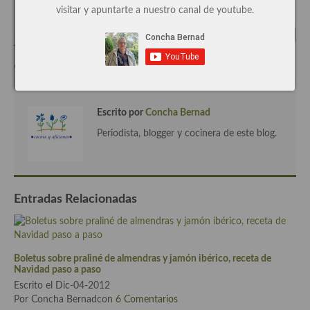
visitar y apuntarte a nuestro canal de youtube.
Cocina de Guatemala
Cocina de Nicaragua
Tags:
alcachofa
,
calamares
,
paso a paso
,
receta
,
sin frutos secos
,
sin gluten
,
sin huevo
,
sin lactosa
,
tiras de calamar
Cocina Ecuatoriana
Cocina Jamaicana
Escrito por
Concha Bernad
Cocina Mexicana
Periodista, blogger y cocinera de este blog.
Cocina peruana
Cocina de Oriente Medio
Entradas Relacionadas
Cocina israelí
Cocina libanesa
Boletus sobre praliné de almendras y jamón ibérico, receta de
Cocina Armenia
Navidad paso a paso
Escrito el Dic-04-2012
Cocina Siria
Por Concha Bernadcon
6 Comentarios