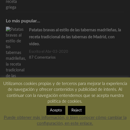
Lo más pupular…
Patatas bravas al estilo de las tabernas madrileñas, la
receta tradicional de las tabernas de Madrid, con
vídeo.
Escrito el Abr-03-2020
87 Comentarios
Utilizamos cookies propias y de terceros para mejorar la experiencia
de navegación y ofrecer contenidos y publicidad de interés. Al
continuar con la navegación entendemos que se acepta nuestra
política de cookies.
El ajo negro, todo lo que necesitas saber para su buen
uso y conocimiento
Acepto
Reject
Puede obtener más información, o bien conocer cómo cambiar la
Escrito el Jun-02-2020
configuración, en este enlace.
42 Comentarios