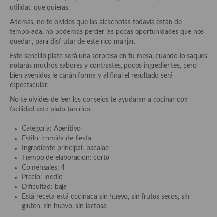
Historia de la gastronomía, platos celebres, cocineros, críticos,
utilidad que quieras.
historias culinarias y otras cosas
Además, no te olvides que las alcachofas todavía están de
Origen y evolución de la comida
temporada, no podemos perder las pocas oportunidades que nos
quedan, para disfrutar de este rico manjar.
Protocolo y buenas maneras.
Este sencillo plato será una sorpresa en tu mesa, cuando lo saques
notarás muchos sabores y contrastes, pocos ingredientes, pero
Ocio – restaurantes, bares, tabernas
bien avenidos le darán forma y al final el resultado será
espectacular.
Viajes eno-gastro-turísticos
No te olvides de leer los consejos te ayudaran a cocinar con
En El Candelero
facilidad este plato tan rico.
Las opiniones de la «Cocinera»
Categoría: Aperitivo
Estilo: comida de fiesta
Prensa
Ingrediente principal: bacalao
Tiempo de elaboración: corto
Recetas
Comensales: 4
Precio: medio
Acompañamientos
Dificultad: baja
Está receta está cocinada sin huevo, sin frutos secos, sin
Airfryer recetas
gluten, sin huevo, sin lactosa