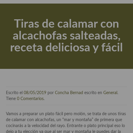
Actualidad y recomendaciones
Libros de cocina, repostería, gastronomía y más
Tiras de calamar con
Apuntes, estudios sobre temas interesantes e importantes
alcachofas salteadas,
Aceite de Oliva Virgen Extra (AOVE)
receta deliciosa y fácil
Recetas maridadas con los mejores AOVES
Flores en la cocina recetas
Técnicas de emplatado
El mundo del vino y las bebidas
Escrito el
08/05/2019
por
Concha Bernad
escrito en
General
.
Tiendas especiales
Tiene
0 Comentarios
.
En la mesa: menaje, vajilla, técnicas de emplatado, decoración
Vamos a preparar un plato fácil pero molón, se trata de unos tiras
de calamar con alcachofas, un “mar y montaña” de primera que
Especias, hierbas, condimentos, espesantes y aditivos
cocinarás a la velocidad del rayo. Entrante o plato principal eso lo
dejo a tu elección ya que al ser mar y montaña le puedes dar la