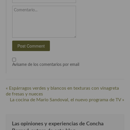
Cocina del Pacifico
Comentario...
Cocina filipina
Cocina de Hawái
Cocina de Madagascar
Cocina Africana
Cocina Sudafrinaca
Avísame de los comentarios por email
Cocina del Congo
Cocina Sefardí
« Espárragos verdes y blancos en texturas con vinagreta
de fresas y nueces
Cocina Yoshoku
La cocina de Mario Sandoval, el nuevo programa de TV »
Cocina callejera
Cocina fusión
Las opiniones y experiencias de Concha
Cocinas de España