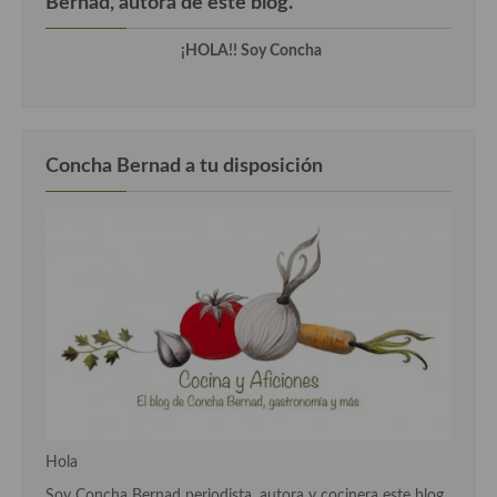
Bernad, autora de este blog.
Cocina Andaluza
¡HOLA!! Soy Concha
Cocina Aragonesa
Cocina Asturiana
Concha Bernad a tu disposición
Cocina Balear
Cocina Canaria
Cocina Castellana
Cocina Castilla – La Mancha
Cocina Catalana
Cocina Extremeña
Cocina Gallega
Hola
Cocina Madrileña
Soy Concha Bernad periodista, autora y cocinera este blog,