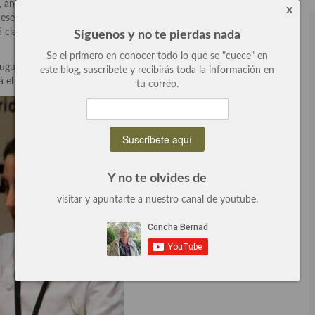
 antes de integrarse en el restaurante de su padre Juan Mari
x
eses Maison Troisgros, Bras y Pierre Gagnaire de Paris, por el
tá claro que es un premio ganado a pulso por su preparación y por
Síguenos y no te pierdas nada
Se el primero en conocer todo lo que se "cuece" en
augurado en 1897, el primero del país vasco en conseguir tres
este blog, suscribete y recibirás toda la información en
stá el octavo entre los cuarenta más importantes del mundo.
tu correo.
Y no te olvides de
visitar y apuntarte a nuestro canal de youtube.