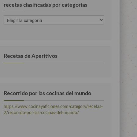
recetas clasificadas por categorias
recetas
clasificadas
por
categorias
Recetas de Aperitivos
Recorrido por las cocinas del mundo
https://www.cocinayaficiones.com/category/recetas-
2/recorrido-por-las-cocinas-del-mundo/