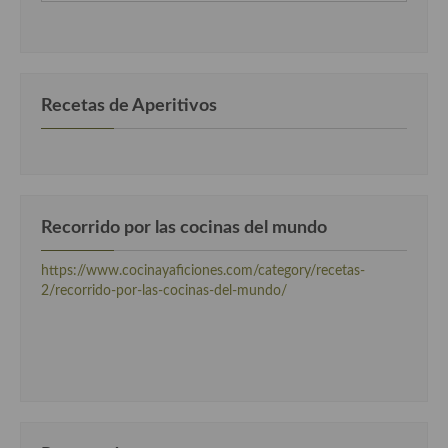
clasificadas
por
Cocina Andaluza
categorias
Cocina Aragonesa
Recetas de Aperitivos
Cocina Asturiana
Cocina Balear
Cocina Canaria
Recorrido por las cocinas del mundo
Cocina Castellana
https://www.cocinayaficiones.com/category/recetas-
Cocina Castilla – La Mancha
2/recorrido-por-las-cocinas-del-mundo/
Cocina Catalana
Cocina Extremeña
Cocina Gallega
Cocina Madrileña