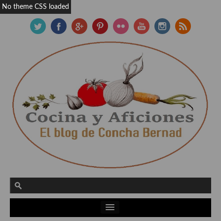
No theme CSS loaded