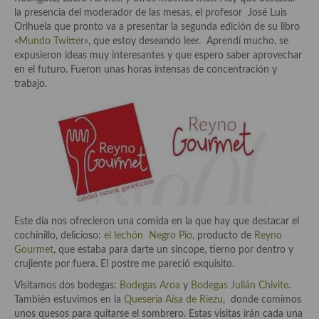
Aderezos, salsas, vinagretas, especias, hierbas aromáticas o
la presencia del moderador de las mesas, el profesor José Luis
aditivos
Orihuela que pronto va a presentar la segunda edición de su libro
«Mundo Twitter»
, que estoy deseando leer. Aprendí mucho, se
Especias, mezclas de especias
expusieron ideas muy interesantes y que espero saber aprovechar
en el futuro. Fueron unas horas intensas de concentración y
Hierbas aromáticas
trabajo.
Aceites
Mojos y pastas
Sales y polvos
Salsas y mojos
Este día nos ofrecieron una comida en la que hay que destacar el
Adobos
cochinillo, delicioso:
el lechón Negro Pio,
producto de
Reyno
Gourmet
, que estaba para darte un sincope, tierno por dentro y
Aperitivos
crujiente por fuera. El postre me pareció exquisito.
Bebidas
Visitamos dos bodegas:
Bodegas Aroa
y
Bodegas Julián Chivite
.
También estuvimos en la
Quesería Aísa de Riezu
, donde comimos
Bocadillos, hamburguesas, sándwich, emparedados, tostas y
unos quesos para quitarse el sombrero. Estas visitas irán cada una