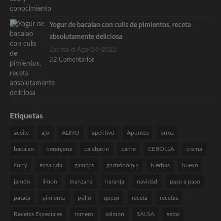
Yogur de bacalao con culis de pimientos, receta
absolutamente deliciosa
Escrito el Ago-24-2023
32 Comentarios
Etiquetas
aceite
ajo
ALIÑO
aperitivo
Apuntes
arroz
bacalao
berenjena
calabacin
carne
CEBOLLA
crema
curry
ensalada
gambas
gastrónomia
hierbas
huevo
jamón
limon
manzana
naranja
navidad
paso a paso
patata
pimiento
pollo
queso
receta
recetas
Recetas Especiales
romero
salmon
SALSA
setas