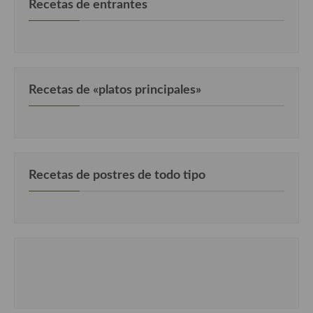
Recetas de entrantes
Cocina Murciana
Cocina Navarra
Cocina Riojana
Recetas de «platos principales»
Cocina Valenciana
Cocina Vasca
Cocina Europea
Recetas de postres de todo tipo
Cocina Alemana
Cocina Austriaca
Cocina Belga
Cocina Britanica
Cocina Bulgara