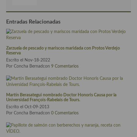
Plato principal
Entradas Relacionadas
Aves
Carne
Zarzuela de pescado y mariscos maridada con Protos Verdejo
Pescado y Marisco
Reserva
Escrito el Nov-18-2022
Postres y dulces
Por Concha Bernadcon
9 Comentarios
Postres con frutas
Quesos, recetas
Martín Berasategui nombrado Doctor Honoris Causa por la
Salazones y encurtidos
Universidad François-Rabelais de Tours.
Escrito el Oct-09-2013
Recetas Especiales
Por Concha Bernadcon
0 Comentarios
Recetas de Cuaresma
Recetas maridadas con los mejores AOVES