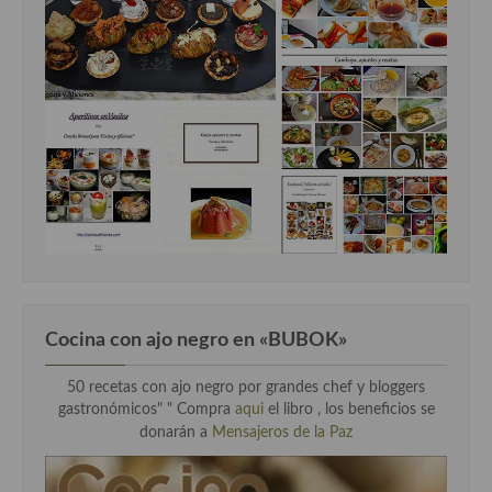
Cocina Luxemburgo
Cocina Polaca
Cocina portuguesa
Cocina Rusa
Cocina Sueca
Cocina Suiza
Cocina Turca
Cocina con ajo negro en «BUBOK»
50 recetas con ajo negro por grandes chef y bloggers
gastronómicos" "
Compra
aqui
el libro , los beneficios se
donarán a
Mensajeros de la Paz