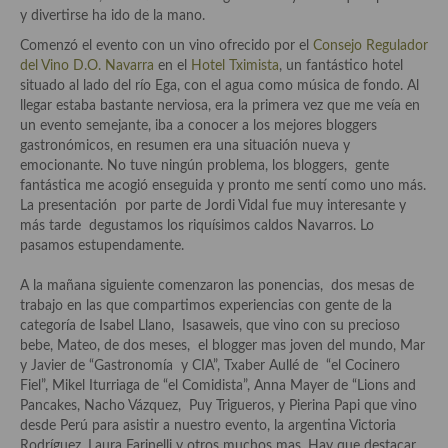
Historia de la gastronomía, platos celebres, cocineros, críticos,
y divertirse ha ido de la mano.
historias culinarias y otras cosas
Comenzó el evento con un vino ofrecido por el
Consejo Regulador
Origen y evolución de la comida
del Vino D.O. Navarra
en el
Hotel Tximista
, un fantástico hotel
situado al lado del río Ega, con el agua como música de fondo. Al
Protocolo y buenas maneras.
llegar estaba bastante nerviosa, era la primera vez que me veía en
un evento semejante, iba a conocer a los mejores bloggers
Ocio – restaurantes, bares, tabernas
gastronómicos, en resumen era una situación nueva y
emocionante. No tuve ningún problema, los bloggers, gente
Viajes eno-gastro-turísticos
fantástica me acogió enseguida y pronto me sentí como uno más.
La presentación por parte de Jordi Vidal fue muy interesante y
En El Candelero
más tarde degustamos los riquísimos caldos Navarros. Lo
pasamos estupendamente.
Las opiniones de la «Cocinera»
A la mañana siguiente comenzaron las ponencias, dos mesas de
Prensa
trabajo en las que compartimos experiencias con gente de la
categoría de Isabel Llano, Isasaweis, que vino con su precioso
Recetas
bebe, Mateo, de dos meses, el blogger mas joven del mundo, Mar
y Javier de “Gastronomía y CIA”, Txaber Aullé de “el Cocinero
Acompañamientos
Fiel”, Mikel Iturriaga de “el Comidista”, Anna Mayer de “Lions and
Pancakes, Nacho Vázquez, Puy Trigueros, y Pierina Papi que vino
Airfryer recetas
desde Perú para asistir a nuestro evento, la argentina Victoria
Rodríguez, Laura Farinelli y otros muchos mas. Hay que destacar