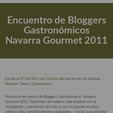
Actualidad y recomendaciones
Libros de cocina, repostería, gastronomía y más
Encuentro de Bloggers
Apuntes, estudios sobre temas interesantes e importantes
Gastronómicos
Aceite de Oliva Virgen Extra (AOVE)
Navarra Gourmet 2011
Recetas maridadas con los mejores AOVES
Flores en la cocina recetas
Técnicas de emplatado
El mundo del vino y las bebidas
Escrito el
07/06/2011
por
Concha Bernad
escrito en
General
,
Tiendas especiales
Noticias
. Tiene
0 Comentarios
.
En la mesa: menaje, vajilla, técnicas de emplatado, decoración
Terminó el encuentro de Bloggers Gastronómicos Navarra
Gourmet 2011, Gastronav, de vuelta a casa empiezo con la
Especias, hierbas, condimentos, espesantes y aditivos
recopilación y asimilación de todo lo que ha pasado en estos
intensos días, fantásticamente organizados y en los que aprender