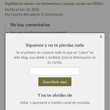
Papillote de salmón con berberechos y naranja, receta con VÍDEO.
Recetas de fiesta, Navidad y días señalados
Escrito el Jun-02-2016
Por Concha Bernadcon
0 Comentarios
Resumen tematicos de recetas
No hay comentarios
Cocinas del mundo
You can post first response comment.
x
Cocina Americana
Deja un comentario
Síguenos y no te pierdas nada
Cocina Argentina
Nombre (requerido)
Se el primero en conocer todo lo que se "cuece" en
Cocina Brasileña
este blog, suscribete y recibirás toda la información en
Email (requerido)
tu correo.
Cocina colombiana
Website
Cocina Cajún y Creole
Comentario...
Cocina Venezolana
Y no te olvides de
Cocina Cubana
visitar y apuntarte a nuestro canal de youtube.
Cocina de Estados Unidos