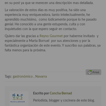
demás
en su post ya que se merecen una descripción mas detallada.
La valoración de estos días es muy positiva, ha sido una
Entrantes y primeros platos
experiencia muy enriquecedora, tanto intelectualmente, he
aprendido muchísimo, como lúdicamente porque lo he pasado
Ensaladas
genial. He conocido a una gente estupenda, culta y con
inquietudes con la que espero seguir en contacto.
Entrantes
Quiero dar las gracias a
Reyno Gourmet
por haberme invitado y
Gazpachos, salmorejos, sopas y cremas frías
especialmente a Marta Borruel por sus atenciones y por la
fantástica organización de este evento. Y suscribo sus palabras, ya
Quínoa
falta menos para la próxima.
Pasta
Arroces Y fideuás
Tags:
gastronómico
,
Navarra
Legumbres y cereales
Cuscús
Escrito por
Concha Bernad
Huevos
Periodista, blogger y cocinera de este blog.
Masas elaboradas con harina, pizzas, quiches y demás