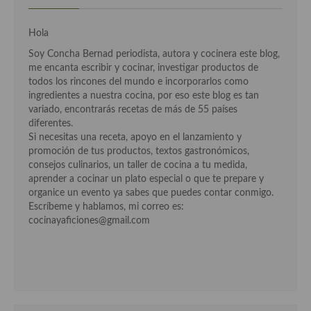
Cocina Azerí (Azerbaiyán)
Hola
Cocina de Egipto
Soy Concha Bernad periodista, autora y cocinera este blog,
Cocina de Tunez
me encanta escribir y cocinar, investigar productos de
todos los rincones del mundo e incorporarlos como
Cocina Oriental
ingredientes a nuestra cocina, por eso este blog es tan
variado, encontrarás recetas de más de 55 países
Cocina Tailandesa
diferentes.
Si necesitas una receta, apoyo en el lanzamiento y
Cocina Japonesa
promoción de tus productos, textos gastronómicos,
consejos culinarios, un taller de cocina a tu medida,
Cocina Vietnamita
aprender a cocinar un plato especial o que te prepare y
organice un evento ya sabes que puedes contar conmigo.
Cocina camboyana
Escríbeme y hablamos, mi correo es:
cocinayaficiones@gmail.com
Cocina Coreana
Cocina HIndú
Cocina China