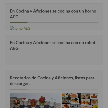
Cocina Danesa
En Cocina y Aficiones se cocina con un horno
Cocina de la Republica Checa
AEG
Cocina de Polonia
Cocina de Ucrania
En Cocina y Aficiones se cocina con un robot
Cocina Eslovena
AEG
Cocina Francesa
Cocina Griega
Cocina Holandesa
Recetarios de Cocina y Aficiones, listos para
Cocina Hungara
descargar.
Cocina Irlanda
Cocina Italiana