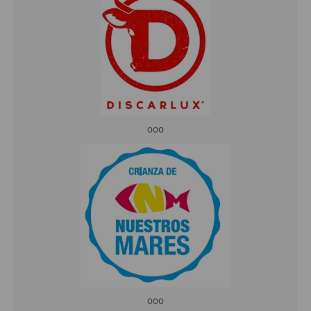
ooo
ooo