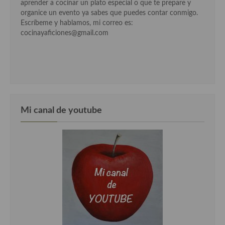
aprender a cocinar un plato especial o que te prepare y
Cocina Luxemburgo
organice un evento ya sabes que puedes contar conmigo.
Escríbeme y hablamos, mi correo es:
Cocina Polaca
cocinayaficiones@gmail.com
Cocina portuguesa
Cocina Rusa
Cocina Sueca
Cocina Suiza
Mi canal de youtube
Cocina Turca