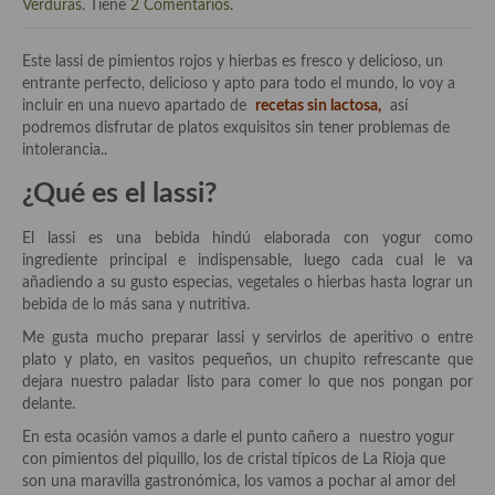
Historia de la gastronomía, platos celebres, cocineros, críticos,
Verduras
. Tiene
2 Comentarios
.
historias culinarias y otras cosas
Este lassi de pimientos rojos y hierbas es fresco y delicioso, un
Origen y evolución de la comida
entrante perfecto, delicioso y apto para todo el mundo, lo voy a
incluir en una nuevo apartado de
recetas sin lactosa,
así
Protocolo y buenas maneras.
podremos disfrutar de platos exquisitos sin tener problemas de
intolerancia..
Ocio – restaurantes, bares, tabernas
¿Qué es el lassi?
Viajes eno-gastro-turísticos
El lassi es una bebida hindú elaborada con yogur como
En El Candelero
ingrediente principal e indispensable, luego cada cual le va
añadiendo a su gusto especias, vegetales o hierbas hasta lograr un
Las opiniones de la «Cocinera»
bebida de lo más sana y nutritiva.
Prensa
Me gusta mucho preparar lassi y servirlos de aperitivo o entre
plato y plato, en vasitos pequeños, un chupito refrescante que
Recetas
dejara nuestro paladar listo para comer lo que nos pongan por
delante.
Acompañamientos
En esta ocasión vamos a darle el punto cañero a nuestro yogur
con pimientos del piquillo, los de cristal típicos de La Rioja que
Airfryer recetas
son una maravilla gastronómica, los vamos a pochar al amor del