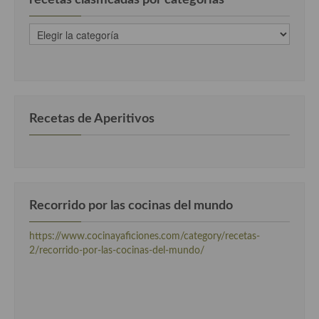
recetas
clasificadas
por
categorias
Recetas de Aperitivos
Recorrido por las cocinas del mundo
https://www.cocinayaficiones.com/category/recetas-
2/recorrido-por-las-cocinas-del-mundo/