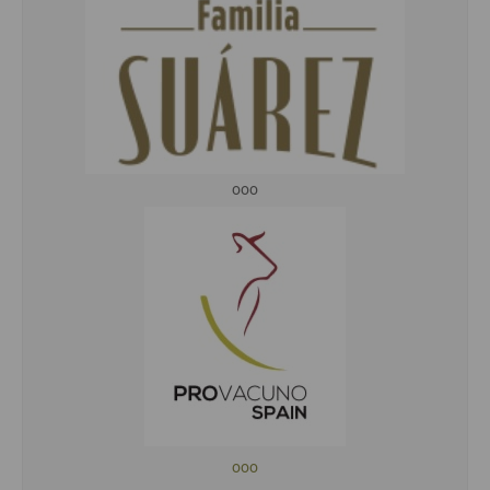
ooo
ooo