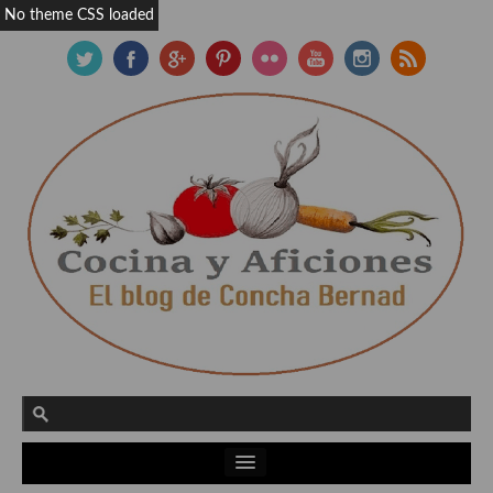
No theme CSS loaded