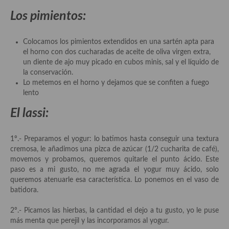
Los pimientos:
Plato principal
Aves
Colocamos los pimientos extendidos en una sartén apta para
el horno con dos cucharadas de aceite de oliva virgen extra,
Carne
un diente de ajo muy picado en cubos minis, sal y el líquido de
la conservación.
Pescado y Marisco
Lo metemos en el horno y dejamos que se confiten a fuego
lento
Postres y dulces
El lassi:
Postres con frutas
1º.- Preparamos el yogur: lo batimos hasta conseguir una textura
Quesos, recetas
cremosa, le añadimos una pizca de azúcar (1/2 cucharita de café),
movemos y probamos, queremos quitarle el punto ácido. Este
Salazones y encurtidos
paso es a mi gusto, no me agrada el yogur muy ácido, solo
queremos atenuarle esa característica. Lo ponemos en el vaso de
Recetas Especiales
batidora.
Recetas de Cuaresma
2º.- Picamos las hierbas, la cantidad el dejo a tu gusto, yo le puse
más menta que perejil y las incorporamos al yogur.
Recetas maridadas con los mejores AOVES