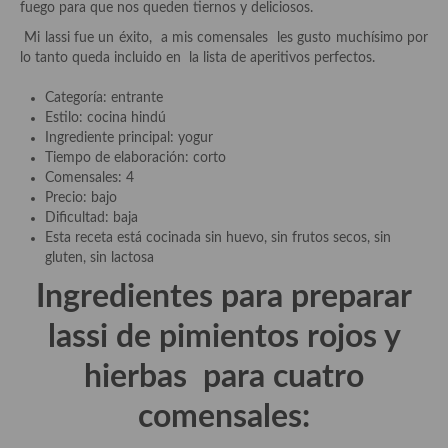
fuego para que nos queden tiernos y deliciosos.
Aderezos, salsas, vinagretas, especias, hierbas aromáticas o
aditivos
Mi lassi fue un éxito, a mis comensales les gusto muchísimo por
lo tanto queda incluido en la lista de aperitivos perfectos.
Especias, mezclas de especias
Categoría: entrante
Hierbas aromáticas
Estilo: cocina hindú
Ingrediente principal: yogur
Aceites
Tiempo de elaboración: corto
Comensales: 4
Mojos y pastas
Precio: bajo
Dificultad: baja
Sales y polvos
Esta receta está cocinada sin huevo, sin frutos secos, sin
gluten, sin lactosa
Salsas y mojos
Ingredientes para preparar
Adobos
lassi de pimientos rojos y
Aperitivos
hierbas
para cuatro
Bebidas
comensales:
Bocadillos, hamburguesas, sándwich, emparedados, tostas y