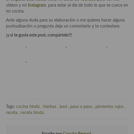
Cocina Azerí (Azerbaiyán)
videos y mi
Instagram
, para estar al día de todo lo que se cuece en
mi cocina.
Cocina de Egipto
Ante alguna duda para su elaboración o me quieres hacer alguna
puntualización o pregunta deja un comentario y te contestare.
Cocina de Tunez
¡y si te gusta este post, compártelo!!!
Cocina Oriental
Cocina Tailandesa
Cocina Japonesa
Cocina Vietnamita
Cocina camboyana
Cocina Coreana
Tags:
cocina hindú
,
hierbas
,
lassi
,
paso a paso
,
pimientos rojos
,
Cocina HIndú
receta
,
receta hindú.
Cocina China