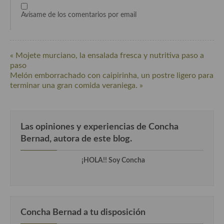
Avísame de los comentarios por email
Cocina Murciana
Cocina Navarra
« Mojete murciano, la ensalada fresca y nutritiva paso a
Cocina Riojana
paso
Melón emborrachado con caipirinha, un postre ligero para
Cocina Valenciana
terminar una gran comida veraniega. »
Cocina Vasca
Cocina Europea
Las opiniones y experiencias de Concha
Cocina Alemana
Bernad, autora de este blog.
Cocina Austriaca
¡HOLA!! Soy Concha
Cocina Belga
Cocina Britanica
Concha Bernad a tu disposición
Cocina Bulgara