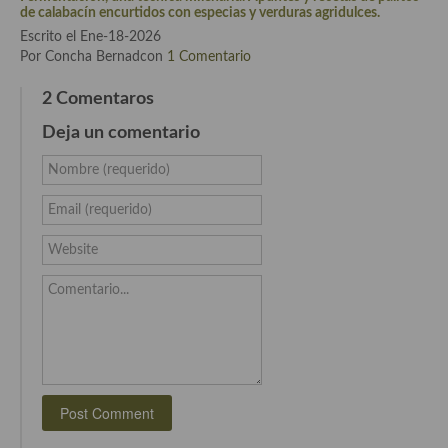
de calabacín encurtidos con especias y verduras agridulces.
Escrito el Ene-18-2026
Cocina Andaluza
Por Concha Bernadcon
1 Comentario
Cocina Aragonesa
2 Comentaros
Cocina Asturiana
Deja un comentario
Cocina Balear
Nombre (requerido)
Cocina Canaria
Email (requerido)
Cocina Castellana
Website
Cocina Castilla – La Mancha
Comentario...
Cocina Catalana
Cocina Extremeña
Cocina Gallega
Cocina Madrileña