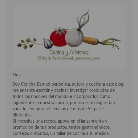
Cocina Danesa
Cocina de la Republica Checa
Cocina de Polonia
Cocina de Ucrania
Cocina Eslovena
Cocina Francesa
Hola
Cocina Griega
Soy Concha Bernad periodista, autora y cocinera este blog,
me encanta escribir y cocinar, investigar productos de
Cocina Holandesa
todos los rincones del mundo e incorporarlos como
ingredientes a nuestra cocina, por eso este blog es tan
Cocina Hungara
variado, encontrarás recetas de más de 55 países
diferentes.
Cocina Irlanda
Si necesitas una receta, apoyo en el lanzamiento y
promoción de tus productos, textos gastronómicos,
Cocina Italiana
consejos culinarios, un taller de cocina a tu medida,