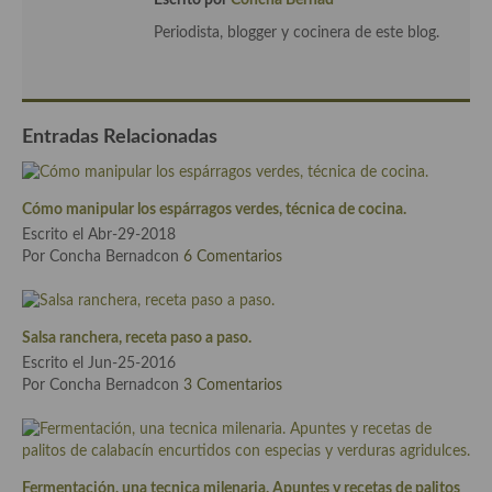
Escrito por
Concha Bernad
Cocina del Pacifico
Periodista, blogger y cocinera de este blog.
Cocina filipina
Cocina de Hawái
Entradas Relacionadas
Cocina de Madagascar
Cocina Africana
Cómo manipular los espárragos verdes, técnica de cocina.
Cocina Sudafrinaca
Escrito el Abr-29-2018
Por Concha Bernadcon
6 Comentarios
Cocina del Congo
Cocina Sefardí
Salsa ranchera, receta paso a paso.
Cocina Yoshoku
Escrito el Jun-25-2016
Por Concha Bernadcon
3 Comentarios
Cocina callejera
Cocina fusión
Fermentación, una tecnica milenaria. Apuntes y recetas de palitos
Cocinas de España