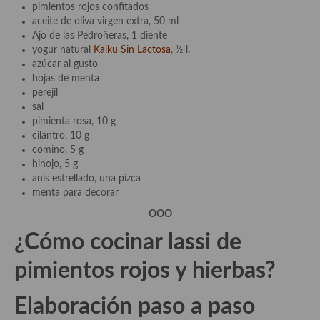
demás
pimientos rojos confitados
aceite de oliva virgen extra, 50 ml
Entrantes y primeros platos
Ajo de las Pedroñeras, 1 diente
yogur natural
Kaiku Sin Lactosa
,
½ l.
Ensaladas
azúcar al gusto
hojas de menta
Entrantes
perejil
sal
Gazpachos, salmorejos, sopas y cremas frías
pimienta rosa, 10 g
cilantro, 10 g
Quínoa
comino, 5 g
hinojo, 5 g
Pasta
anís estrellado, una pizca
menta para decorar
Arroces Y fideuás
OOO
Legumbres y cereales
¿Cómo cocinar lassi de
Cuscús
pimientos rojos y hierbas
?
Huevos
Elaboración paso a paso
Masas elaboradas con harina, pizzas, quiches y demás