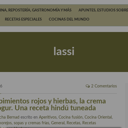
INA, REPOSTERÍA, GASTRONOMÍA Y MÁS
APUNTES, ESTUDIOS SOBRE
RECETAS ESPECIALES
COCINAS DEL MUNDO
lassi
26
2 Comentarios
pimientos rojos y hierbas, la crema
yogur. Una receta hindú tuneada
cha Bernad
escrito en
Aperitivos
,
Cocina fusión
,
Cocina Oriental
,
orejos, sopas y cremas frías
,
General
,
Recetas
,
Recetas