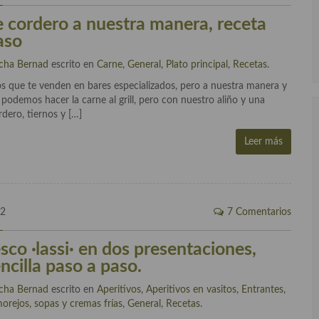
 cordero a nuestra manera, receta
aso
cha Bernad
escrito en
Carne
,
General
,
Plato principal
,
Recetas
.
os que te venden en bares especializados, pero a nuestra manera y
podemos hacer la carne al grill, pero con nuestro aliño y una
dero, tiernos y […]
Leer más
12
7 Comentarios
sco ·lassi· en dos presentaciones,
ncilla paso a paso.
cha Bernad
escrito en
Aperitivos
,
Aperitivos en vasitos
,
Entrantes
,
orejos, sopas y cremas frías
,
General
,
Recetas
.