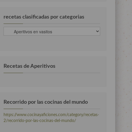
recetas clasificadas por categorias
recetas
clasificadas
por
categorias
Recetas de Aperitivos
Recorrido por las cocinas del mundo
https://www.cocinayaficiones.com/category/recetas-
2/recorrido-por-las-cocinas-del-mundo/