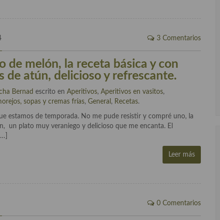
4
3 Comentarios
o de melón, la receta básica y con
 de atún, delicioso y refrescante.
cha Bernad
escrito en
Aperitivos
,
Aperitivos en vasitos
,
orejos, sopas y cremas frías
,
General
,
Recetas
.
a que estamos de temporada. No me pude resistir y compré uno, la
ón, un plato muy veraniego y delicioso que me encanta. El
[…]
Leer más
0 Comentarios