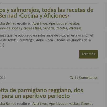
s y salmorejos, todas las recetas de
ernad ·Cocina y Aficiones·
cha Bernad
escrito en
Aperitivos
,
Aperitivos en vasitos
,
orejos, sopas y cremas frías
,
General
,
Recetas
,
Verduras
.
emás que he publicado en estos años de blog, en esta ocasión el
s de Arzak, Berasategui, Adrià, Roca…, todos los grandes de la
[…]
Leer más
2022
11 Comentarios
tta de parmigiano reggiano, dos
 para un aperitivo perfecto
cha Bernad
escrito en
Aperitivos
,
Aperitivos en vasitos
,
General
,