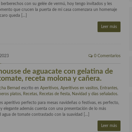
e berberechos con su gelée de vermú, hoy tengo invitados y les
 momento que crucen la puerta de mi casa comenzara un homenaje
 caro queda […]
Leer más
 2023
0 Comentarios
mousse de aguacate con gelatina de
tomate, receta molona y cañera.
cha Bernad
escrito en
Aperitivos
,
Aperitivos en vasitos
,
Entrantes
,
meros platos
,
Recetas
,
Recetas de fiesta, Navidad y días señalados
.
 aperitivo perfecto para mesas navideñas o festivas, es perfecto,
muy elegante además cuenta con una presentación de lo más
l agua de tomate contrastado con la suavidad […]
Leer más