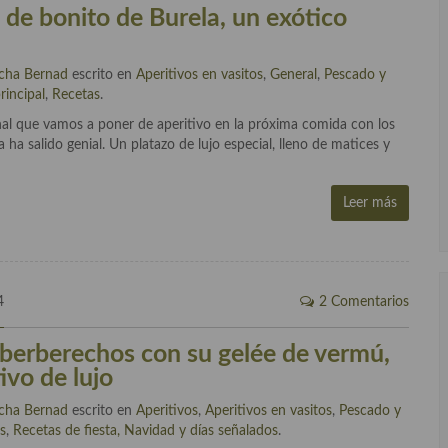
 de bonito de Burela, un exótico
cha Bernad
escrito en
Aperitivos en vasitos
,
General
,
Pescado y
rincipal
,
Recetas
.
inal que vamos a poner de aperitivo en la próxima comida con los
ha salido genial. Un platazo de lujo especial, lleno de matices y
Leer más
4
2 Comentarios
berberechos con su gelée de vermú,
ivo de lujo
cha Bernad
escrito en
Aperitivos
,
Aperitivos en vasitos
,
Pescado y
s
,
Recetas de fiesta, Navidad y días señalados
.