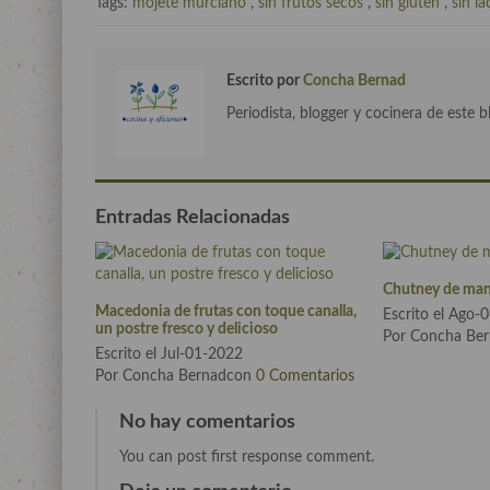
Tags:
mojete murciano
,
sin frutos secos
,
sin gluten
,
sin la
Escrito por
Concha Bernad
Periodista, blogger y cocinera de este b
Entradas Relacionadas
Chutney de man
Macedonia de frutas con toque canalla,
Escrito el Ago-
un postre fresco y delicioso
Por Concha Be
Escrito el Jul-01-2022
Por Concha Bernadcon
0 Comentarios
No hay comentarios
You can post first response comment.