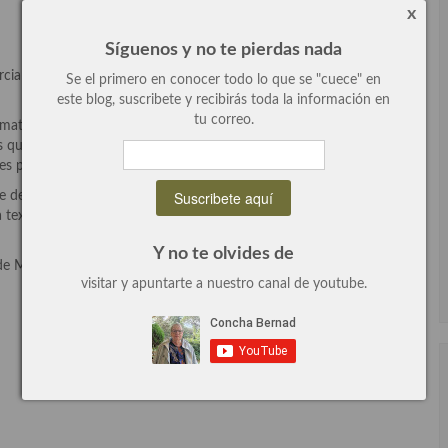
x
Síguenos y no te pierdas nada
rciana de pro que nos brinda las recetas de su familia, pura
Se el primero en conocer todo lo que se "cuece" en
este blog, suscribete y recibirás toda la información en
tu correo.
mate que se realizan en la temporada, porqué si amigos y amigas
ue ir a La Rioja en la temporada de los piquillos e imbuirte en la
s para disfrutar todo el año.
 de bote le da un toque muy especial y un sabor genial. A mí me
textura y un sabor muy especial que se transmite a tus platos, los
Y no te olvides de
de Makro son de una gran calidad.
visitar y apuntarte a nuestro canal de youtube.