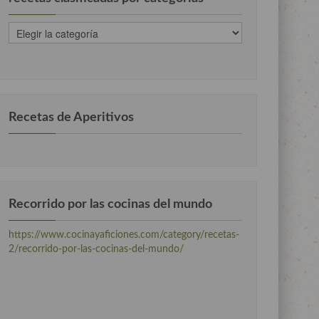
recetas
clasificadas
por
categorias
Recetas de Aperitivos
Recorrido por las cocinas del mundo
https://www.cocinayaficiones.com/category/recetas-
2/recorrido-por-las-cocinas-del-mundo/