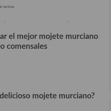
in lactosa
rar el mejor mojete murciano
ro comensales
delicioso
mojete murciano?