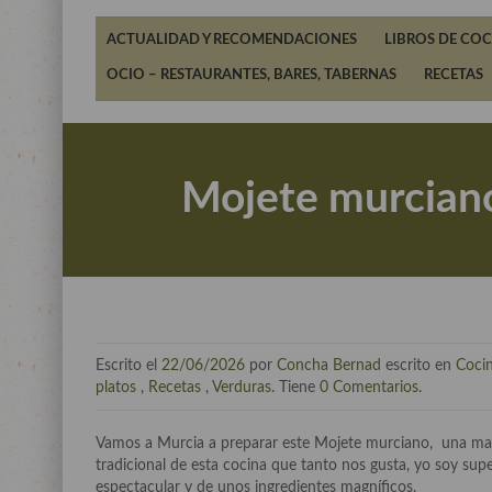
ACTUALIDAD Y RECOMENDACIONES
LIBROS DE COC
OCIO – RESTAURANTES, BARES, TABERNAS
RECETAS
Mojete murciano,
Escrito el
22/06/2026
por
Concha Bernad
escrito en
Coci
platos
,
Recetas
,
Verduras
. Tiene
0 Comentarios
.
Vamos a Murcia a preparar este Mojete murciano, una marav
tradicional de esta cocina que tanto nos gusta, yo soy super
espectacular y de unos ingredientes magníficos.