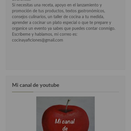
Si necesitas una receta, apoyo en el lanzamiento y
Cocina Danesa
promoción de tus productos, textos gastronómicos,
consejos culinarios, un taller de cocina a tu medida,
Cocina de la Republica Checa
aprender a cocinar un plato especial o que te prepare y
organice un evento ya sabes que puedes contar conmigo.
Cocina de Polonia
Escríbeme y hablamos, mi correo es:
cocinayaficiones@gmail.com
Cocina de Ucrania
Cocina Eslovena
Cocina Francesa
Cocina Griega
Mi canal de youtube
Cocina Holandesa
Cocina Hungara
Cocina Irlanda
Cocina Italiana