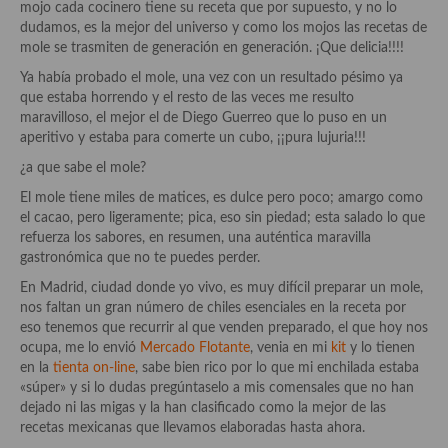
mojo cada cocinero tiene su receta que por supuesto, y no lo
Aderezos, salsas, vinagretas, especias, hierbas aromáticas o
dudamos, es la mejor del universo y como los mojos las recetas de
aditivos
mole se trasmiten de generación en generación. ¡Que delicia!!!!
Especias, mezclas de especias
Ya había probado el mole, una vez con un resultado pésimo ya
que estaba horrendo y el resto de las veces me resulto
Hierbas aromáticas
maravilloso, el mejor el de Diego Guerreo que lo puso en un
aperitivo y estaba para comerte un cubo, ¡¡pura lujuria!!!
Aceites
¿a que sabe el mole?
Mojos y pastas
El mole tiene miles de matices, es dulce pero poco; amargo como
el cacao, pero ligeramente; pica, eso sin piedad; esta salado lo que
Sales y polvos
refuerza los sabores, en resumen, una auténtica maravilla
gastronómica que no te puedes perder.
Salsas y mojos
En Madrid, ciudad donde yo vivo, es muy difícil preparar un mole,
nos faltan un gran número de chiles esenciales en la receta por
Adobos
eso tenemos que recurrir al que venden preparado, el que hoy nos
ocupa, me lo envió
Mercado Flotante
, venia en mi
kit
y lo tienen
Aperitivos
en la
tienta on-line
, sabe bien rico por lo que mi enchilada estaba
«súper» y si lo dudas pregúntaselo a mis comensales que no han
Bebidas
dejado ni las migas y la han clasificado como la mejor de las
recetas mexicanas que llevamos elaboradas hasta ahora.
Bocadillos, hamburguesas, sándwich, emparedados, tostas y