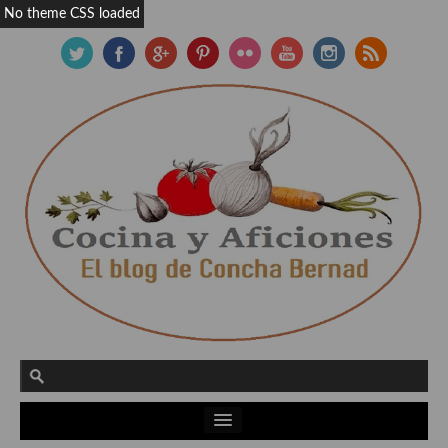
No theme CSS loaded