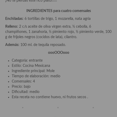
¡No te pierdas este rico plato!!!!!
Plato principal
INGREDIENTES para cuatro comensales
Enchiladas:
6 tortillas de trigo, 1 mozarella, nata agria
Aves
Relleno:
2 c/s aceite de oliva virgen extra, ½ cebolla, 6
Carne
champiñones, 1 zanahoria, ½ pimiento rojo, ½ pimiento verde, 100
g de frijoles negros (cocidos de lata), cilantro.
Pescado y Marisco
Además:
100 ml. de tequila reposado.
Postres y dulces
oooOOOooo
Categoría: entrante
Postres con frutas
Estilo: Cocina Mexicana
Ingrediente principal: Mole
Quesos, recetas
Tiempo de elaboración: medio
Comensales: 4
Salazones y encurtidos
Precio: bajo
Dificultad: medio
Recetas Especiales
Esta receta no contiene huevo, ni frutos secos .
Recetas de Cuaresma
Recetas maridadas con los mejores AOVES