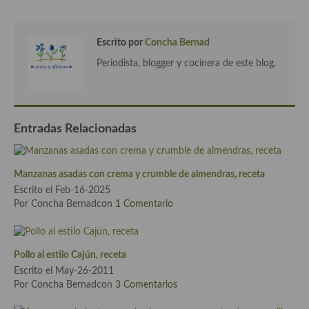
Cocina Azerí (Azerbaiyán)
Cocina de Egipto
Escrito por
Concha Bernad
Periodista, blogger y cocinera de este blog.
Cocina de Tunez
Cocina Oriental
Cocina Tailandesa
Entradas Relacionadas
Cocina Japonesa
Manzanas asadas con crema y crumble de almendras, receta
Cocina Vietnamita
Escrito el Feb-16-2025
Cocina camboyana
Por Concha Bernadcon
1 Comentario
Cocina Coreana
Pollo al estilo Cajún, receta
Cocina HIndú
Escrito el May-26-2011
Por Concha Bernadcon
3 Comentarios
Cocina China