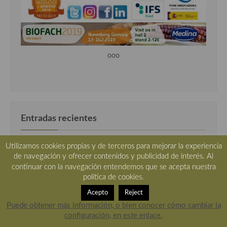
ooo
Entradas recientes
Helado cremoso de papaya, con truco para elaborarlo.
Utilizamos cookies propias y de terceros para mejorar la experiencia
Por qué el móvil se calienta cuando lo usas como
de navegación y ofrecer contenidos y publicidad de interés. Al
recetario en la cocina
continuar con la navegación entendemos que se acepta nuestra
política de cookies.
Tzatziki o crema fría de yogur y pepino, receta griega
Acepto
Reject
Menestra de verduras del restaurante 33 de Tudela,
Puede obtener más información, o bien conocer cómo cambiar la
receta paso a paso.
configuración, en este enlace.
Solomillo de cerdo ibérico con toque de café y pétalos