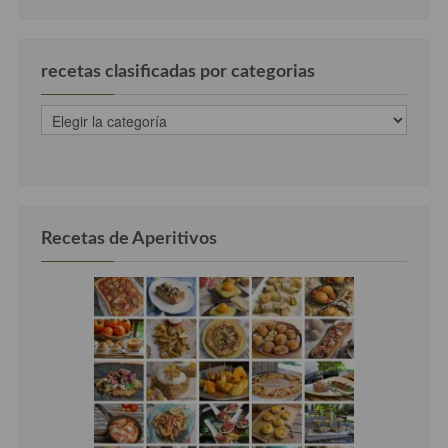
recetas clasificadas por categorias
recetas
clasificadas
por
categorias
Recetas de Aperitivos