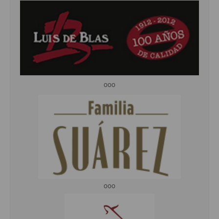
ooo
ooo