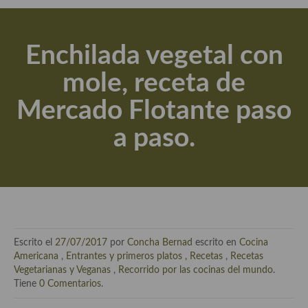
Actualidad y recomendaciones
Libros de cocina, repostería, gastronomía y más
Enchilada vegetal con
Apuntes, estudios sobre temas interesantes e importantes
mole, receta de
Aceite de Oliva Virgen Extra (AOVE)
Mercado Flotante paso
Recetas maridadas con los mejores AOVES
a paso.
Flores en la cocina recetas
Técnicas de emplatado
El mundo del vino y las bebidas
Tiendas especiales
Escrito el
27/07/2017
por
Concha Bernad
escrito en
Cocina
En la mesa: menaje, vajilla, técnicas de emplatado, decoración
Americana
,
Entrantes y primeros platos
,
Recetas
,
Recetas
Vegetarianas y Veganas
,
Recorrido por las cocinas del mundo
.
Especias, hierbas, condimentos, espesantes y aditivos
Tiene
0 Comentarios
.