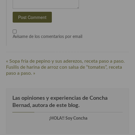
Cocina Andaluza
Cocina Aragonesa
Cocina Asturiana
Avísame de los comentarios por email
Cocina Balear
Cocina Canaria
« Sopa fría de pepino y sus aderezos, receta paso a paso.
Fusilis de harina de arroz con salsa de “tomates”, receta
Cocina Castellana
paso a paso. »
Cocina Castilla – La Mancha
Cocina Catalana
Las opiniones y experiencias de Concha
Bernad, autora de este blog.
Cocina Extremeña
¡HOLA!! Soy Concha
Cocina Gallega
Cocina Madrileña