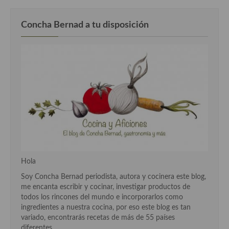
Cocina Murciana
Concha Bernad a tu disposición
Cocina Navarra
Cocina Riojana
Cocina Valenciana
Cocina Vasca
Cocina Europea
Cocina Alemana
Cocina Austriaca
Hola
Soy Concha Bernad periodista, autora y cocinera este blog,
Cocina Belga
me encanta escribir y cocinar, investigar productos de
todos los rincones del mundo e incorporarlos como
Cocina Britanica
ingredientes a nuestra cocina, por eso este blog es tan
variado, encontrarás recetas de más de 55 países
Cocina Bulgara
diferentes.