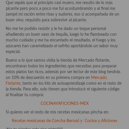
demás
Que sepáis que al principio casi muero, me resulto de lo más
picante pero poco a poco me fui acostumbrando y al final me
Entrantes y primeros platos
zampé mi ración entre risas y sudores, eso si acompañada de un
buen vino, requisito para sobrevivir al picante.
Ensaladas
No me he podido resistir y le he dado un toque personal
añadiendo un buen vaso de tequila, luego lo he flambeado con
Entrantes
mucho cuidado y me ha encantado el resultado, el fuego y los
azucares han caramelizado el sofrito aportándole un sabor muy
Gazpachos, salmorejos, sopas y cremas frías
especial.
Quínoa
Bueno a lo que vamos visita la tienda de Mercado flotante,
encontraras todos los ingredientes que necesitas para preparar
Pasta
estos platos tan ricos, además por ser lector de este blog tendrás
un 10% de descuento en su primera compra en
Mercado
Arroces Y fideuás
Flotante
, tanto en los kits de autoaprendizaje como en el resto de
la tienda. Para ello, solo tienen que introducir el siguiente código
Legumbres y cereales
al finalizar tu compra:
COCINAYAFICIONES-MEX
Cuscús
Si quieres ver el resto de mis recetas mexicanas pincha en:
Huevos
Recetas mexicanas de Concha Bernad y Cocina y Aficiones
Masas elaboradas con harina, pizzas, quiches y demás