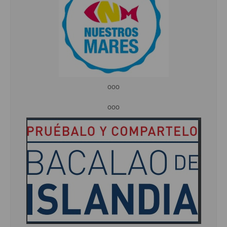
ooo
ooo