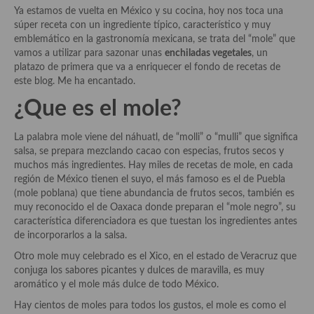
Historia de la gastronomía, platos celebres, cocineros, críticos,
Ya estamos de vuelta en México y su cocina, hoy nos toca una
historias culinarias y otras cosas
súper receta con un ingrediente típico, característico y muy
emblemático en la gastronomía mexicana, se trata del “mole” que
Origen y evolución de la comida
vamos a utilizar para sazonar unas
enchiladas vegetales
, un
platazo de primera que va a enriquecer el fondo de recetas de
Protocolo y buenas maneras.
este blog. Me ha encantado.
Ocio – restaurantes, bares, tabernas
¿Que es el mole?
Viajes eno-gastro-turísticos
La palabra mole viene del náhuatl, de “molli” o “mulli” que significa
salsa, se prepara mezclando cacao con especias, frutos secos y
En El Candelero
muchos más ingredientes. Hay miles de recetas de mole, en cada
región de México tienen el suyo, el más famoso es el de Puebla
Las opiniones de la «Cocinera»
(mole poblana) que tiene abundancia de frutos secos, también es
muy reconocido el de Oaxaca donde preparan el “mole negro”, su
Prensa
característica diferenciadora es que tuestan los ingredientes antes
de incorporarlos a la salsa.
Recetas
Otro mole muy celebrado es el Xico, en el estado de Veracruz que
Acompañamientos
conjuga los sabores picantes y dulces de maravilla, es muy
aromático y el mole más dulce de todo México.
Airfryer recetas
Hay cientos de moles para todos los gustos, el mole es como el