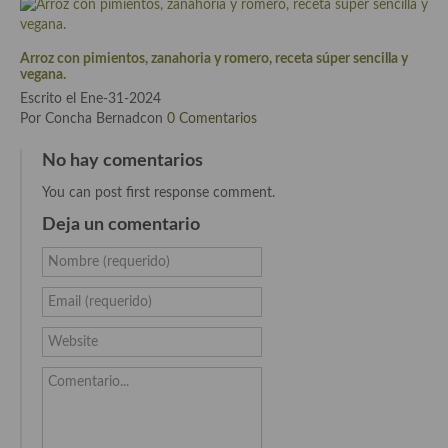
Cocina del Pacifico
Cocina filipina
Arroz con pimientos, zanahoria y romero, receta súper sencilla y
vegana.
Cocina de Hawái
Escrito el Ene-31-2024
Por Concha Bernadcon
0 Comentarios
Cocina de Madagascar
No hay comentarios
Cocina Africana
You can post first response comment.
Cocina Sudafrinaca
Deja un comentario
Cocina del Congo
Nombre (requerido)
Cocina Sefardí
Email (requerido)
Cocina Yoshoku
Website
Cocina callejera
Comentario...
Cocina fusión
Cocinas de España