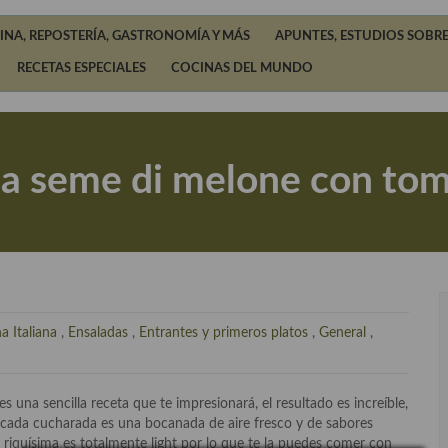
INA, REPOSTERÍA, GASTRONOMÍA Y MÁS
APUNTES, ESTUDIOS SOBRE
RECETAS ESPECIALES
COCINAS DEL MUNDO
a seme di melone con toma
a Italiana
,
Ensaladas
,
Entrantes y primeros platos
,
General
,
es una sencilla receta que te impresionará, el resultado es increíble,
, cada cucharada es una bocanada de aire fresco y de sabores
 riquísima es totalmente light por lo que te la puedes comer con