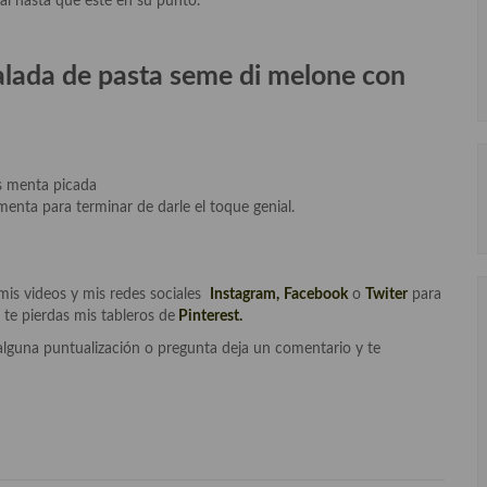
al hasta que esté en su punto.
salada de pasta seme di melone con
ás menta picada
menta para terminar de darle el toque genial.
mis videos y mis redes sociales
Instagram
,
Facebook
o
Twiter
para
 te pierdas mis tableros de
Pinterest.
alguna puntualización o pregunta deja un comentario y te