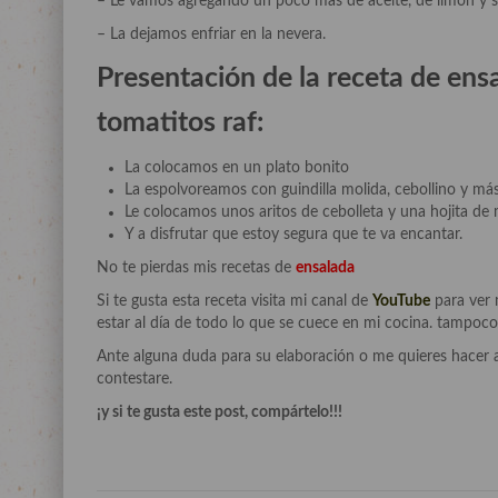
– Le vamos agregando un poco mas de aceite, de limón y s
– La dejamos enfriar en la nevera.
Presentación de la receta de en
tomatitos raf:
La colocamos en un plato bonito
La espolvoreamos con guindilla molida, cebollino y m
Le colocamos unos aritos de cebolleta y una hojita de 
Y a disfrutar que estoy segura que te va encantar.
No te pierdas mis recetas de
ensalada
Si te gusta esta receta visita mi canal de
YouTube
para ver 
estar al día de todo lo que se cuece en mi cocina. tampoco
Ante alguna duda para su elaboración o me quieres hacer 
contestare.
¡y si te gusta este post, compártelo!!!