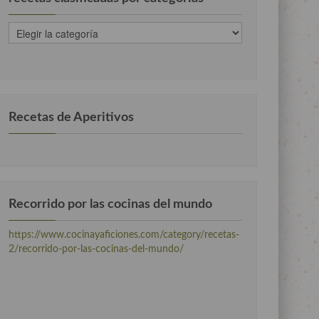
recetas
clasificadas
por
categorias
Recetas de Aperitivos
Recorrido por las cocinas del mundo
https://www.cocinayaficiones.com/category/recetas-
2/recorrido-por-las-cocinas-del-mundo/