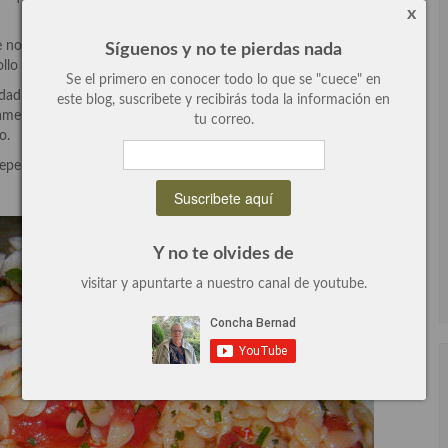
x
e nos ha dado en otras elaboraciones y es que es una pasta
Síguenos y no te pierdas nada
ollo o pescado.
Se el primero en conocer todo lo que se "cuece" en
cidad de cuchara», que nos han propuesto preparar una receta con
este blog, suscribete y recibirás toda la información en
amente deliciosa, un entrante perfecto que yo no dudaría en
tu correo.
o.
epentirás de prepararla ya que es una de mis recetas preferidas.
Y no te olvides de
visitar y apuntarte a nuestro canal de youtube.