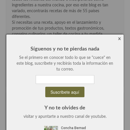
demás
ingredientes a nuestra cocina, por eso este blog es tan
variado, encontrarás recetas de más de 55 países
Entrantes y primeros platos
diferentes.
Si necesitas una receta, apoyo en el lanzamiento y
Ensaladas
promoción de tus productos, textos gastronómicos,
consejos culinarios, un taller de cocina a tu medida,
Entrantes
x
aprender a cocinar un plato especial o que te prepare y
organice un evento ya sabes que puedes contar conmigo.
Síguenos y no te pierdas nada
Gazpachos, salmorejos, sopas y cremas frías
Escríbeme y hablamos, mi correo es:
cocinayaficiones@gmail.com
Se el primero en conocer todo lo que se "cuece" en
Quínoa
este blog, suscribete y recibirás toda la información en
tu correo.
Pasta
Arroces Y fideuás
Legumbres y cereales
Mi canal de youtube
Cuscús
Y no te olvides de
visitar y apuntarte a nuestro canal de youtube.
Huevos
Masas elaboradas con harina, pizzas, quiches y demás