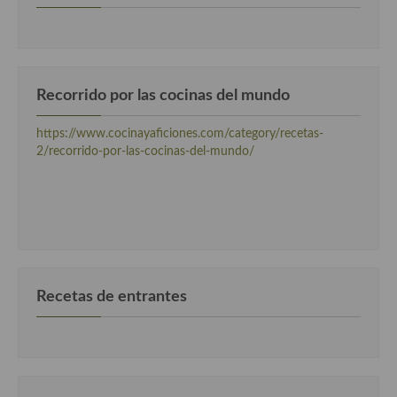
Recetas de fiesta, Navidad y días señalados
Resumen tematicos de recetas
Recorrido por las cocinas del mundo
Cocinas del mundo
https://www.cocinayaficiones.com/category/recetas-
Cocina Americana
2/recorrido-por-las-cocinas-del-mundo/
Cocina Argentina
Cocina Brasileña
Cocina colombiana
Cocina Cajún y Creole
Recetas de entrantes
Cocina Venezolana
Cocina Cubana
Cocina de Estados Unidos