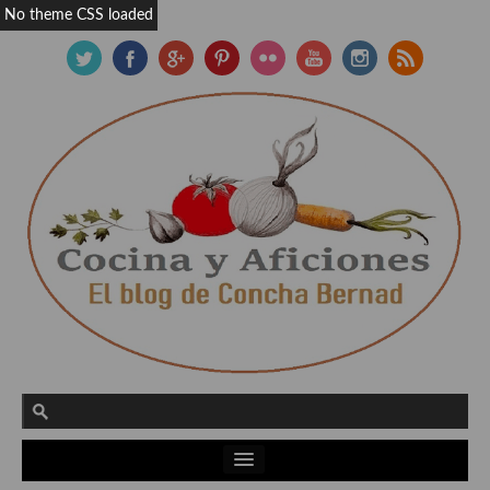
No theme CSS loaded