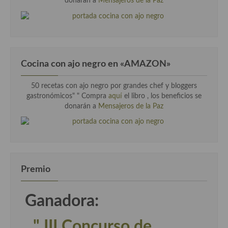
donarán a
Mensajeros de la Paz
Cocina del Pacifico
Cocina filipina
Cocina de Hawái
Cocina con ajo negro en «AMAZON»
Cocina de Madagascar
Cocina Africana
50 recetas con ajo negro por grandes chef y bloggers
gastronómicos" " Compra
aquí
el libro , los beneficios se
Cocina Sudafrinaca
donarán a
Mensajeros de la Paz
Cocina del Congo
Cocina Sefardí
Cocina Yoshoku
Premio
Cocina callejera
Ganadora:
Cocina fusión
" III Concurso de
Cocinas de España