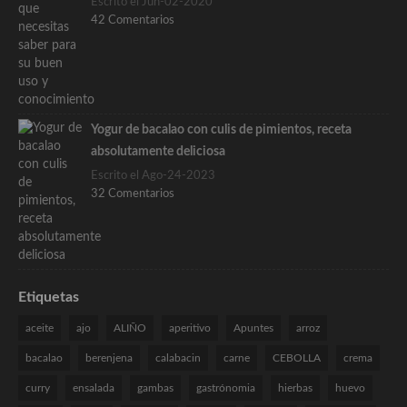
Escrito el Jun-02-2020
42 Comentarios
Yogur de bacalao con culis de pimientos, receta
absolutamente deliciosa
Escrito el Ago-24-2023
32 Comentarios
Etiquetas
aceite
ajo
ALIÑO
aperitivo
Apuntes
arroz
bacalao
berenjena
calabacin
carne
CEBOLLA
crema
curry
ensalada
gambas
gastrónomia
hierbas
huevo