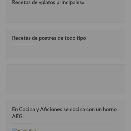
Recetas de «platos principales»
Cocina de Guatemala
Cocina de Nicaragua
Cocina Ecuatoriana
Recetas de postres de todo tipo
Cocina Jamaicana
Cocina Mexicana
Cocina peruana
Cocina de Oriente Medio
Cocina israelí
Cocina libanesa
En Cocina y Aficiones se cocina con un horno
Cocina Armenia
AEG
Cocina Siria