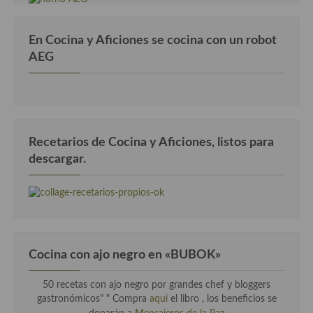
Cocina Azerí (Azerbaiyán)
Cocina de Egipto
En Cocina y Aficiones se cocina con un robot
AEG
Cocina de Tunez
Cocina Oriental
Cocina Tailandesa
Recetarios de Cocina y Aficiones, listos para
Cocina Japonesa
descargar.
Cocina Vietnamita
Cocina camboyana
Cocina Coreana
Cocina con ajo negro en «BUBOK»
Cocina HIndú
50 recetas con ajo negro por grandes chef y bloggers
Cocina China
gastronómicos" "
Compra
aqui
el libro , los beneficios se