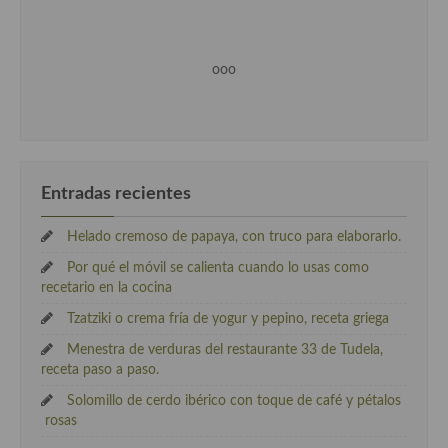
Cocina Luxemburgo
Cocina Polaca
ooo
Cocina portuguesa
Cocina Rusa
Cocina Sueca
Entradas recientes
Cocina Suiza
Helado cremoso de papaya, con truco para elaborarlo.
Cocina Turca
Por qué el móvil se calienta cuando lo usas como
recetario en la cocina
Tzatziki o crema fría de yogur y pepino, receta griega
Menestra de verduras del restaurante 33 de Tudela,
receta paso a paso.
Solomillo de cerdo ibérico con toque de café y pétalos
rosas