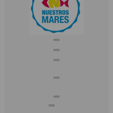
Cocina Danesa
Cocina de la Republica Checa
Cocina de Polonia
Cocina de Ucrania
ooo
Cocina Eslovena
ooo
Cocina Francesa
ooo
Cocina Griega
Cocina Holandesa
ooo
Cocina Hungara
ooo
Cocina Irlanda
ooo
Cocina Italiana