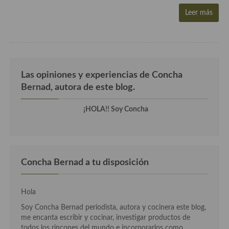
Aderezos, salsas, vinagretas, especias, hierbas aromáticas o
Leer más
aditivos
Especias, mezclas de especias
Hierbas aromáticas
Las opiniones y experiencias de Concha
Aceites
Bernad, autora de este blog.
Mojos y pastas
¡HOLA!! Soy Concha
Sales y polvos
Salsas y mojos
Adobos
Concha Bernad a tu disposición
Aperitivos
Hola
Bebidas
Soy Concha Bernad periodista, autora y cocinera este blog,
me encanta escribir y cocinar, investigar productos de
Bocadillos, hamburguesas, sándwich, emparedados, tostas y
todos los rincones del mundo e incorporarlos como