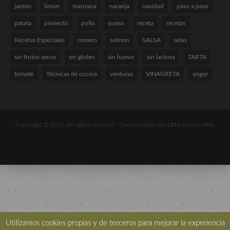
jamón
limon
manzana
naranja
navidad
paso a paso
patata
pimiento
pollo
queso
receta
recetas
Recetas Especiales
romero
salmon
SALSA
setas
sin frutos secos
sin gluten
sin huevo
sin lactosa
TARTA
tomate
Técnicas de cocina
verduras
VINAGRETA
yogur
Copyright © 2017 All rights reserved. -
Desarrollado por LBM Diseño Web
Utilizamos cookies propias y de terceros para mejorar la experiencia