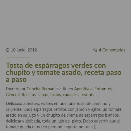
Historia de la gastronomía, platos celebres, cocineros, críticos,
historias culinarias y otras cosas
Origen y evolución de la comida
Protocolo y buenas maneras.
Ocio – restaurantes, bares, tabernas
10 junio, 2012
4 Comentarios
Viajes eno-gastro-turísticos
Tosta de espárragos verdes con
En El Candelero
chupito y tomate asado, receta paso
Las opiniones de la «Cocinera»
a paso
Prensa
Escrito por
Concha Bernad
escrito en
Aperitivos
,
Entrantes
,
General
,
Recetas
,
Tapas
,
Tostas, canapés,crostinis,..
.
Recetas
Delicioso aperitivo, es tres en uno, una tosta de pan fino y
crujiente, unos espárragos refritos con jamón y ajitos, un tomate
Acompañamientos
asado en su jugo y un chupito de crema de espárragos blancos,
deliciosa y delicada, todo un lujo de plato. Debo advertir que el
Airfryer recetas
tomate queda muy feo pero no importa por una […]