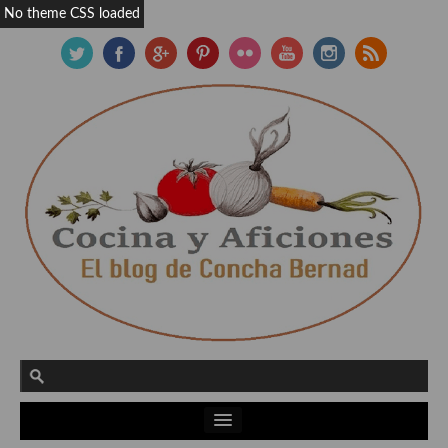
No theme CSS loaded