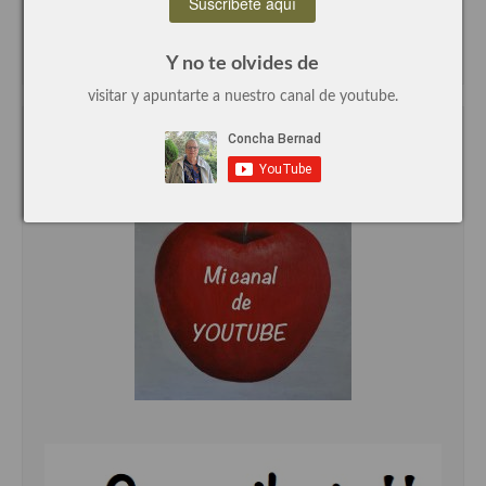
Recetas de fiesta, Navidad y días señalados
Y no te olvides de
Resumen tematicos de recetas
visitar y apuntarte a nuestro canal de youtube.
Cocinas del mundo
Mi canal de youtube
Cocina Americana
Cocina Argentina
Cocina Brasileña
Cocina colombiana
Cocina Cajún y Creole
Cocina Venezolana
Cocina Cubana
Cocina de Estados Unidos