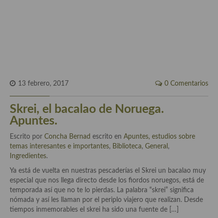
Historia de la gastronomía, platos celebres, cocineros, críticos,
historias culinarias y otras cosas
Origen y evolución de la comida
Protocolo y buenas maneras.
Ocio – restaurantes, bares, tabernas
13 febrero, 2017
0 Comentarios
Viajes eno-gastro-turísticos
Skrei, el bacalao de Noruega.
En El Candelero
Apuntes.
Las opiniones de la «Cocinera»
Escrito por
Concha Bernad
escrito en
Apuntes, estudios sobre
temas interesantes e importantes
,
Biblioteca
,
General
,
Prensa
Ingredientes
.
Recetas
Ya está de vuelta en nuestras pescaderías el Skrei un bacalao muy
especial que nos llega directo desde los fiordos noruegos, está de
Acompañamientos
temporada así que no te lo pierdas. La palabra “skrei” significa
nómada y así les llaman por el periplo viajero que realizan. Desde
Airfryer recetas
tiempos inmemorables el skrei ha sido una fuente de […]