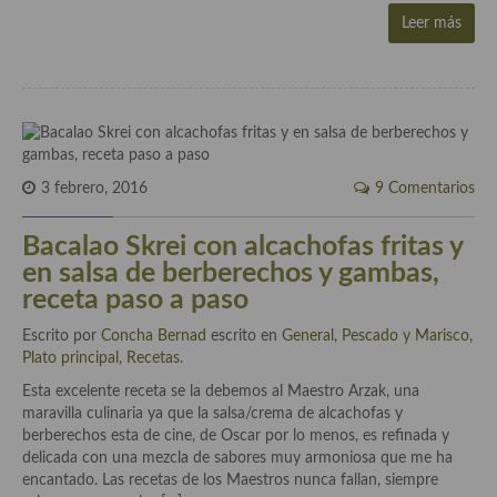
Aderezos, salsas, vinagretas, especias, hierbas aromáticas o
Leer más
aditivos
Especias, mezclas de especias
Hierbas aromáticas
Aceites
3 febrero, 2016
9 Comentarios
Mojos y pastas
Bacalao Skrei con alcachofas fritas y
Sales y polvos
en salsa de berberechos y gambas,
receta paso a paso
Salsas y mojos
Escrito por
Concha Bernad
escrito en
General
,
Pescado y Marisco
,
Adobos
Plato principal
,
Recetas
.
Esta excelente receta se la debemos al Maestro Arzak, una
Aperitivos
maravilla culinaria ya que la salsa/crema de alcachofas y
berberechos esta de cine, de Oscar por lo menos, es refinada y
Bebidas
delicada con una mezcla de sabores muy armoniosa que me ha
encantado. Las recetas de los Maestros nunca fallan, siempre
Bocadillos, hamburguesas, sándwich, emparedados, tostas y