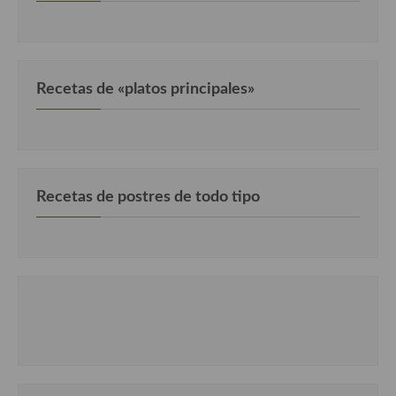
Cocina del Pacifico
Cocina filipina
Cocina de Hawái
Recetas de «platos principales»
Cocina de Madagascar
Cocina Africana
Cocina Sudafrinaca
Recetas de postres de todo tipo
Cocina del Congo
Cocina Sefardí
Cocina Yoshoku
Cocina callejera
Cocina fusión
Cocinas de España