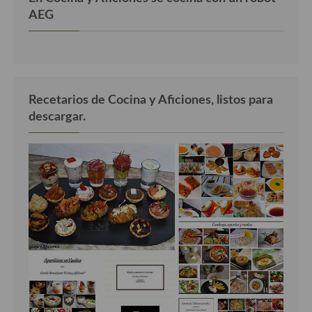
AEG
Cocina Murciana
Cocina Navarra
Cocina Riojana
Recetarios de Cocina y Aficiones, listos para
Cocina Valenciana
descargar.
Cocina Vasca
Cocina Europea
Cocina Alemana
Cocina Austriaca
Cocina Belga
Cocina Britanica
Cocina Bulgara