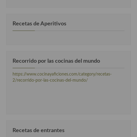
categorias
Cocina Azerí (Azerbaiyán)
Cocina de Egipto
Recetas de Aperitivos
Cocina de Tunez
Cocina Oriental
Cocina Tailandesa
Recorrido por las cocinas del mundo
Cocina Japonesa
https://www.cocinayaficiones.com/category/recetas-
Cocina Vietnamita
2/recorrido-por-las-cocinas-del-mundo/
Cocina camboyana
Cocina Coreana
Cocina HIndú
Cocina China
Recetas de entrantes