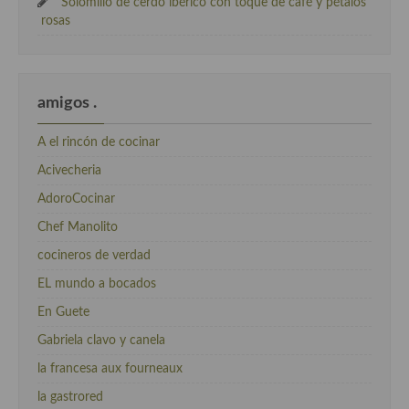
Solomillo de cerdo ibérico con toque de café y pétalos
rosas
amigos .
A el rincón de cocinar
Acivecheria
AdoroCocinar
Chef Manolito
cocineros de verdad
EL mundo a bocados
En Guete
Gabriela clavo y canela
la francesa aux fourneaux
la gastrored