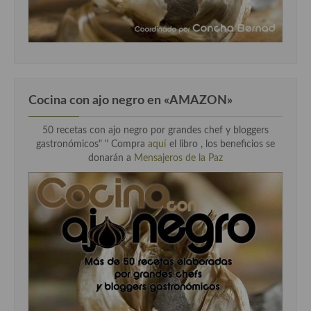
Cocina Luxemburgo
Cocina Polaca
Cocina portuguesa
Cocina Rusa
Cocina con ajo negro en «AMAZON»
Cocina Sueca
50 recetas con ajo negro por grandes chef y bloggers
gastronómicos" " Compra
aquí
el libro , los beneficios se
Cocina Suiza
donarán a
Mensajeros de la Paz
Cocina Turca