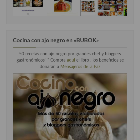
Cocina Danesa
Cocina de la Republica Checa
Cocina de Polonia
Cocina con ajo negro en «BUBOK»
Cocina de Ucrania
50 recetas con ajo negro por grandes chef y bloggers
Cocina Eslovena
gastronómicos" "
Compra
aqui
el libro , los beneficios se
donarán a
Mensajeros de la Paz
Cocina Francesa
Cocina Griega
Cocina Holandesa
Cocina Hungara
Cocina Irlanda
Cocina Italiana