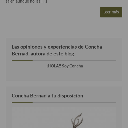
salen aunque no las […]
demás
Leer más
Entrantes y primeros platos
Ensaladas
Entrantes
Las opiniones y experiencias de Concha
Gazpachos, salmorejos, sopas y cremas frías
Bernad, autora de este blog.
Quínoa
¡HOLA!! Soy Concha
Pasta
Arroces Y fideuás
Legumbres y cereales
Concha Bernad a tu disposición
Cuscús
Huevos
Masas elaboradas con harina, pizzas, quiches y demás