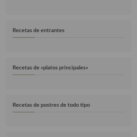
Recetas de fiesta, Navidad y días señalados
Resumen tematicos de recetas
Recetas de entrantes
Cocinas del mundo
Cocina Americana
Cocina Argentina
Recetas de «platos principales»
Cocina Brasileña
Cocina colombiana
Cocina Cajún y Creole
Recetas de postres de todo tipo
Cocina Venezolana
Cocina Cubana
Cocina de Estados Unidos