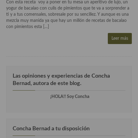
Historia de la gastronomía, platos celebres, cocineros, críticos,
Con esta receta voy a poner en tu mesa un aperitivo de lujo, un
historias culinarias y otras cosas
yogur de bacalao con culis de pimientos que te va a sorprender a
ti y a tus comensales, sobresale por su sencillez. Y aunque es una
Origen y evolución de la comida
mezcla muy manida ya que hay un millón de recetas de bacalao
con pimientos esta […]
Protocolo y buenas maneras.
Leer más
Ocio – restaurantes, bares, tabernas
Viajes eno-gastro-turísticos
En El Candelero
Las opiniones y experiencias de Concha
Las opiniones de la «Cocinera»
Bernad, autora de este blog.
Prensa
¡HOLA!! Soy Concha
Recetas
Acompañamientos
Concha Bernad a tu disposición
Airfryer recetas