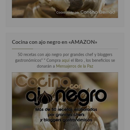
Cocina Murciana
Cocina Navarra
Cocina Riojana
Cocina con ajo negro en «AMAZON»
Cocina Valenciana
50 recetas con ajo negro por grandes chef y bloggers
Cocina Vasca
gastronómicos" " Compra
aquí
el libro , los beneficios se
donarán a
Mensajeros de la Paz
Cocina Europea
Cocina Alemana
Cocina Austriaca
Cocina Belga
Cocina Britanica
Cocina Bulgara