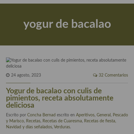
Actualidad y recomendaciones
Libros de cocina, repostería, gastronomía y más
yogur de bacalao
Apuntes, estudios sobre temas interesantes e importantes
Aceite de Oliva Virgen Extra (AOVE)
Recetas maridadas con los mejores AOVES
Flores en la cocina recetas
Técnicas de emplatado
24 agosto, 2023
32 Comentarios
El mundo del vino y las bebidas
Yogur de bacalao con culis de
pimientos, receta absolutamente
Tiendas especiales
deliciosa
En la mesa: menaje, vajilla, técnicas de emplatado, decoración
Escrito por
Concha Bernad
escrito en
Aperitivos
,
General
,
Pescado
y Marisco
,
Recetas
,
Recetas de Cuaresma
,
Recetas de fiesta,
Especias, hierbas, condimentos, espesantes y aditivos
Navidad y días señalados
,
Verduras
.