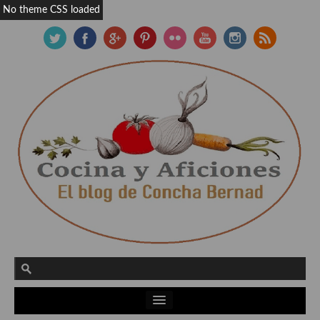
No theme CSS loaded