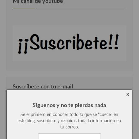
Mi canal de youtube
demás
Entrantes y primeros platos
Ensaladas
Entrantes
Gazpachos, salmorejos, sopas y cremas frías
Quínoa
Pasta
Suscríbete con tu e-mail
Arroces Y fideuás
x
Legumbres y cereales
Síguenos y no te pierdas nada
Cuscús
Se el primero en conocer todo lo que se "cuece" en
este blog, suscribete y recibirás toda la información en
Huevos
tu correo.
Masas elaboradas con harina, pizzas, quiches y demás