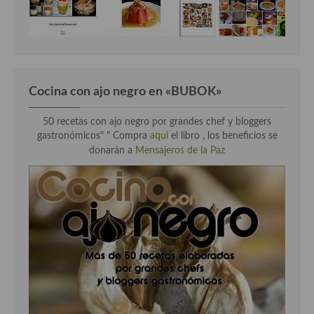
Cocina Andaluza
Cocina Aragonesa
Cocina Asturiana
Cocina con ajo negro en «BUBOK»
Cocina Balear
50 recetas con ajo negro por grandes chef y bloggers
gastronómicos" "
Compra
aqui
el libro , los beneficios se
Cocina Canaria
donarán a
Mensajeros de la Paz
Cocina Castellana
Cocina Castilla – La Mancha
Cocina Catalana
Cocina Extremeña
Cocina Gallega
Cocina Madrileña