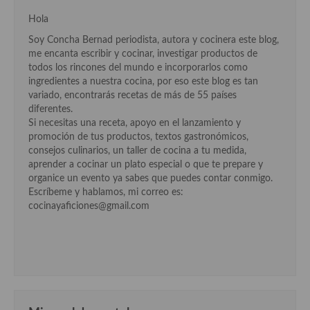
Aderezos, salsas, vinagretas, especias, hierbas aromáticas o
Hola
aditivos
Soy Concha Bernad periodista, autora y cocinera este blog,
Especias, mezclas de especias
me encanta escribir y cocinar, investigar productos de
todos los rincones del mundo e incorporarlos como
Hierbas aromáticas
ingredientes a nuestra cocina, por eso este blog es tan
variado, encontrarás recetas de más de 55 países
Aceites
diferentes.
Si necesitas una receta, apoyo en el lanzamiento y
Mojos y pastas
promoción de tus productos, textos gastronómicos,
consejos culinarios, un taller de cocina a tu medida,
Sales y polvos
aprender a cocinar un plato especial o que te prepare y
organice un evento ya sabes que puedes contar conmigo.
Salsas y mojos
Escríbeme y hablamos, mi correo es:
cocinayaficiones@gmail.com
Adobos
Aperitivos
Bebidas
Bocadillos, hamburguesas, sándwich, emparedados, tostas y