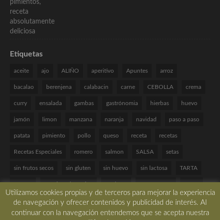
Etiquetas
aceite
ajo
ALIÑO
aperitivo
Apuntes
arroz
bacalao
berenjena
calabacin
carne
CEBOLLA
crema
curry
ensalada
gambas
gastrónomia
hierbas
huevo
jamón
limon
manzana
naranja
navidad
paso a paso
patata
pimiento
pollo
queso
receta
recetas
Recetas Especiales
romero
salmon
SALSA
setas
sin frutos secos
sin gluten
sin huevo
sin lactosa
TARTA
tomate
Técnicas de cocina
verduras
VINAGRETA
yogur
Utilizamos cookies propias y de terceros para mejorar la experiencia
de navegación y ofrecer contenidos y publicidad de interés. Al
continuar con la navegación entendemos que se acepta nuestra