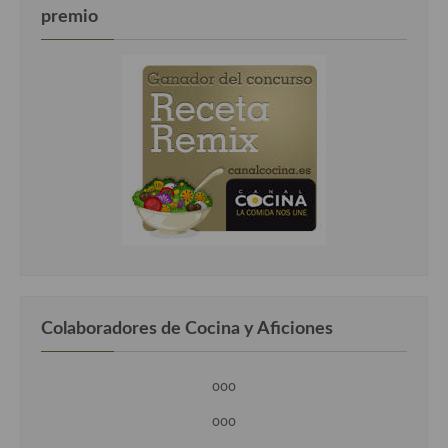
Cocina Luxemburgo
premio
Cocina Polaca
Cocina portuguesa
Cocina Rusa
Cocina Sueca
Cocina Suiza
Cocina Turca
Colaboradores de Cocina y Aficiones
ooo
ooo