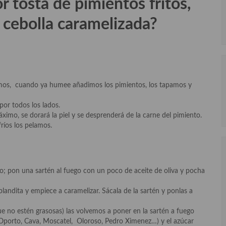
 tosta de pimientos fritos,
 cebolla caramelizada?
mos, cuando ya humee añadimos los pimientos, los tapamos y
or todos los lados.
imo, se dorará la piel y se desprenderá de la carne del pimiento.
ríos los pelamos.
ro; pon una sartén al fuego con un poco de aceite de oliva y pocha
andita y empiece a caramelizar. Sácala de la sartén y ponlas a
 no estén grasosas) las volvemos a poner en la sartén a fuego
 Oporto, Cava, Moscatel, Oloroso, Pedro Ximenez…) y el azúcar