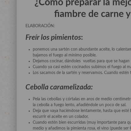
¿Cómo preparar la mejor
fiambre de carne y
ELABORACIÓN:
Freír los pimientos
:
ponemos una sartén con abundante aceite, lo calenta
bajamos el fuego al mínimo posible.
Dejamos cocinar, dándoles vueltas para que se hagan p
Cuando ya casi estén cocinados subimos el fuego al máx
Los sacamos de la sartén y reservamos
.
Cuando estén f
Cebolla caramelizada:
Pela las cebollas y córtalas en aros de medio centímet
la cebolla a fuego lento, añadiéndole un poco de sal.
Deja que vaya haciéndose lentamente, hasta que esté bl
escurrir el aceite en un colador.
Cuando estén bien escurridas (muy importante para que
medio y añadimos la pimienta rosa, el vino (puede ser