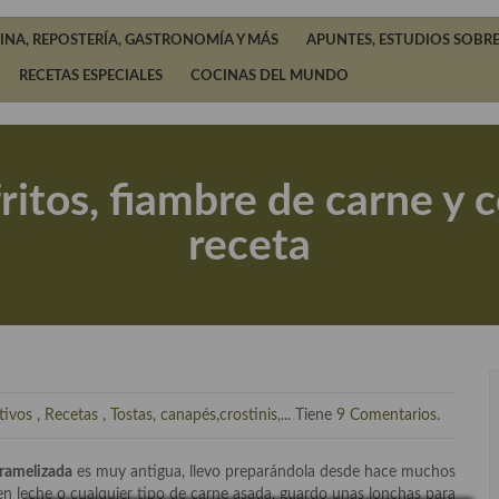
INA, REPOSTERÍA, GASTRONOMÍA Y MÁS
APUNTES, ESTUDIOS SOBRE
RECETAS ESPECIALES
COCINAS DEL MUNDO
ritos, fiambre de carne y 
receta
tivos
,
Recetas
,
Tostas, canapés,crostinis,..
. Tiene
9 Comentarios
.
aramelizada
es muy antigua, llevo preparándola desde hace muchos
 leche o cualquier tipo de carne asada, guardo unas lonchas para