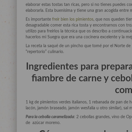
elaborar estas tostas tan ricas, pero si no tienes puedes
elaborarla. Esta buenísima y tiene una gran acogida entre 
Es importante
freír bien los pimientos
, que nos queden tier
desagradable comer esta rica tosta y encontrarnos con trozo
utilizo para freírlos la técnica que os describo a continua
hacerlos mi Suegra que era una cocinera excelente y la me
La receta la saqué de un pincho que tomé por el Norte de 
“repertorio” culinario.
Ingredientes para preparar
fiambre de carne y cebo
com
1 kg de pimientos verdes italianos, 1 rebanada de pan de 
lacón, jamón braseado, jamón wesfalia u otro similar), sal 
Para la cebolla caramelizada
: 2 cebollas grandes, vino de Opo
de azúcar moreno.