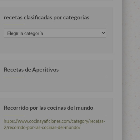
recetas clasificadas por categorias
recetas
clasificadas
por
categorias
Recetas de Aperitivos
Recorrido por las cocinas del mundo
https://www.cocinayaficiones.com/category/recetas-
2/recorrido-por-las-cocinas-del-mundo/