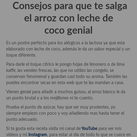
Consejos para que te salga
Plato principal
el
arroz con leche de
Aves
coco
genial
Carne
Es un postre perfecto para los alérgicos a la lactosa ya que esta
Pescado y Marisco
elaborado con leche de coco, además le da un sabor especial y un
toque diferente.
Postres y dulces
Para darle el toque cítrico le pongo hojas de limonero o de lima
kaffir, las venden frescas, las que no utilizo las congelo, se
Postres con frutas
conservan fenomenal y guardan casi todo su aroma. También las
puedes encontrar secas en esta web que te las mandan a casa.
Quesos, recetas
Vienen genial para añadir a muchos guisos, al arroz blanco le da
Salazones y encurtidos
un punto brutal y a los mejillones ni te cuento.
Prueba el punto de azúcar, hay que ser muy prudentes, yo
Recetas Especiales
siempre empiezo con poco y voy añadiendo mas hasta tener el
punto adecuado.
Recetas de Cuaresma
Si te gusta esta receta visita mi canal de
YouTube
para ver mis
Recetas maridadas con los mejores AOVES
videos y mi
Instagram
, para estar al día de todo lo que se cuece en