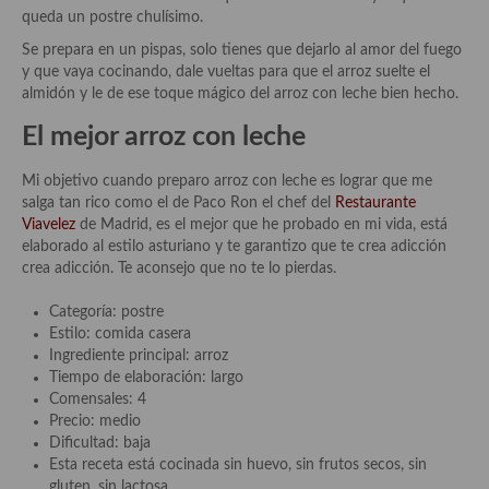
Historia de la gastronomía, platos celebres, cocineros, críticos,
queda un postre chulísimo.
historias culinarias y otras cosas
Se prepara en un pispas, solo tienes que dejarlo al amor del fuego
Origen y evolución de la comida
y que vaya cocinando, dale vueltas para que el arroz suelte el
almidón y le de ese toque mágico del arroz con leche bien hecho.
Protocolo y buenas maneras.
El mejor arroz con leche
Ocio – restaurantes, bares, tabernas
Mi objetivo cuando preparo arroz con leche es lograr que me
Viajes eno-gastro-turísticos
salga tan rico como el de Paco Ron el chef del
Restaurante
Viavelez
de Madrid, es el mejor que he probado en mi vida, está
En El Candelero
elaborado al estilo asturiano y te garantizo que te crea adicción
crea adicción. Te aconsejo que no te lo pierdas.
Las opiniones de la «Cocinera»
Categoría: postre
Prensa
Estilo: comida casera
Ingrediente principal: arroz
Recetas
Tiempo de elaboración: largo
Comensales: 4
Acompañamientos
Precio: medio
Dificultad: baja
Airfryer recetas
Esta receta está cocinada sin huevo, sin frutos secos, sin
gluten, sin lactosa