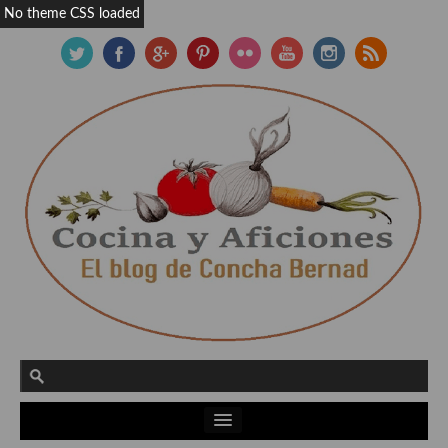
No theme CSS loaded