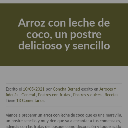
Actualidad y recomendaciones
Libros de cocina, repostería, gastronomía y más
Arroz con leche de
Apuntes, estudios sobre temas interesantes e importantes
coco, un postre
Aceite de Oliva Virgen Extra (AOVE)
delicioso y sencillo
Recetas maridadas con los mejores AOVES
Flores en la cocina recetas
Técnicas de emplatado
El mundo del vino y las bebidas
Escrito el
10/05/2021
por
Concha Bernad
escrito en
Arroces Y
Tiendas especiales
fideuás
,
General
,
Postres con frutas
,
Postres y dulces
,
Recetas
.
Tiene
13 Comentarios
.
En la mesa: menaje, vajilla, técnicas de emplatado, decoración
Vamos a preparar un
arroz con leche de coco
que es una maravilla,
Especias, hierbas, condimentos, espesantes y aditivos
un postre sencillo y muy rico que va a encantar a tus comensales,
además con las frutas del bosque como decoración y toque acido