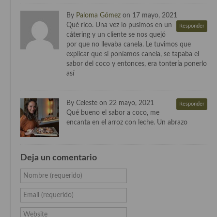
Cocina Murciana
By
Paloma Gómez
on 17 mayo, 2021
Qué rico. Una vez lo pusimos en un
Responder
Cocina Navarra
cátering y un cliente se nos quejó
por que no llevaba canela. Le tuvimos que
Cocina Riojana
explicar que si poníamos canela, se tapaba el
sabor del coco y entonces, era tontería ponerlo
Cocina Valenciana
así
Cocina Vasca
By Celeste on 22 mayo, 2021
Responder
Cocina Europea
Qué bueno el sabor a coco, me
encanta en el arroz con leche. Un abrazo
Cocina Alemana
Cocina Austriaca
Deja un comentario
Cocina Belga
Nombre (requerido)
Cocina Britanica
Email (requerido)
Cocina Bulgara
Website