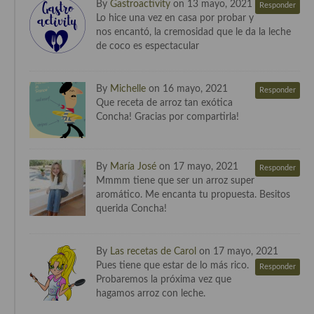
By
Gastroactivity
on 13 mayo, 2021
Responder
Lo hice una vez en casa por probar y
Cocina Andaluza
nos encantó, la cremosidad que le da la leche
de coco es espectacular
Cocina Aragonesa
Cocina Asturiana
By
Michelle
on 16 mayo, 2021
Responder
Que receta de arroz tan exótica
Cocina Balear
Concha! Gracias por compartirla!
Cocina Canaria
By
María José
on 17 mayo, 2021
Cocina Castellana
Responder
Mmmm tiene que ser un arroz super
aromático. Me encanta tu propuesta. Besitos
Cocina Castilla – La Mancha
querida Concha!
Cocina Catalana
Cocina Extremeña
By
Las recetas de Carol
on 17 mayo, 2021
Pues tiene que estar de lo más rico.
Responder
Cocina Gallega
Probaremos la próxima vez que
hagamos arroz con leche.
Cocina Madrileña