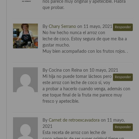
nos parece muy original y apetecible. Habrá
Cocina Azerí (Azerbaiyán)
que probar.
Cocina de Egipto
By
Chary Serrano
on 11 mayo, 2021
Responder
Cocina de Tunez
No hw hecho nunca el arroz con
leche de coco. Estoy segura de que me iba a
Cocina Oriental
gustar mucho.
Muy bien acompañado con los frutos rojos. .
Cocina Tailandesa
Cocina Japonesa
By Cocina con Reina on 10 mayo, 2021
Mi hija no puede tomar lácteos pero
Responder
Cocina Vietnamita
este arroz con leche de coco si, voy
a probar a hacerlo cuando venga, además con
Cocina camboyana
ese toque final de la fruta me parece muy
fresco y apetecible.
Cocina Coreana
Cocina HIndú
By
Carnet de retroexcavadora
on 11 mayo,
2021
Responder
Cocina China
Esta receta de arroz con leche de