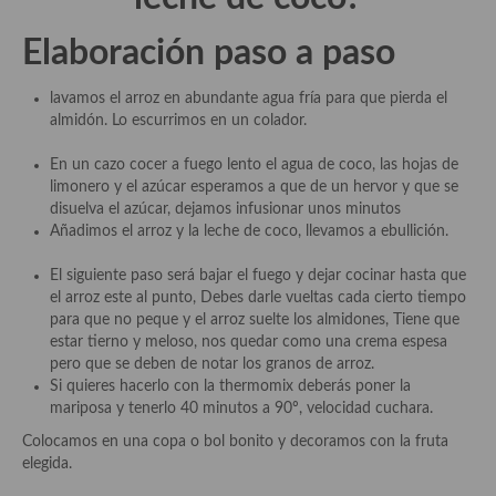
demás
Elaboración paso a paso
Entrantes y primeros platos
Ensaladas
lavamos el arroz en abundante agua fría para que pierda el
almidón. Lo escurrimos en un colador.
Entrantes
En un cazo cocer a fuego lento el agua de coco, las hojas de
Gazpachos, salmorejos, sopas y cremas frías
limonero y el azúcar esperamos a que de un hervor y que se
disuelva el azúcar, dejamos infusionar unos minutos
Quínoa
Añadimos el arroz y la leche de coco, llevamos a ebullición.
Pasta
El siguiente paso será bajar el fuego y dejar cocinar hasta que
el arroz este al punto, Debes darle vueltas cada cierto tiempo
Arroces Y fideuás
para que no peque y el arroz suelte los almidones, Tiene que
estar tierno y meloso, nos quedar como una crema espesa
Legumbres y cereales
pero que se deben de notar los granos de arroz.
Si quieres hacerlo con la thermomix deberás poner la
Cuscús
mariposa y tenerlo 40 minutos a 90º, velocidad cuchara.
Colocamos en una copa o bol bonito y decoramos con la fruta
Huevos
elegida.
Masas elaboradas con harina, pizzas, quiches y demás