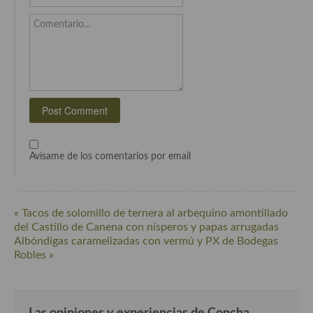
Cocina Danesa
Comentario...
Cocina de la Republica Checa
Cocina de Polonia
Cocina de Ucrania
Cocina Eslovena
Cocina Francesa
Avísame de los comentarios por email
Cocina Griega
Cocina Holandesa
« Tacos de solomillo de ternera al arbequino amontillado
del Castillo de Canena con nísperos y papas arrugadas
Cocina Hungara
Albóndigas caramelizadas con vermú y PX de Bodegas
Robles »
Cocina Irlanda
Cocina Italiana
Las opiniones y experiencias de Concha