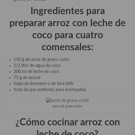
Aderezos, salsas, vinagretas, especias, hierbas aromáticas o
Ingredientes para
aditivos
preparar
arroz con leche de
Especias, mezclas de especias
coco
para cuatro
Hierbas aromáticas
comensales:
Aceites
Mojos y pastas
150 g de arroz de grano corto
1/2 litro de agua de coco
Sales y polvos
200 ml de leche de coco
75 g de azúcar
Salsas y mojos
hojas de limonero o de lima kéfir
fruta (la que prefieras) para acompañar.
Adobos
arroz de grano corto
Aperitivos
Bebidas
¿Cómo cocinar arroz con
Bocadillos, hamburguesas, sándwich, emparedados, tostas y
leche de coco?