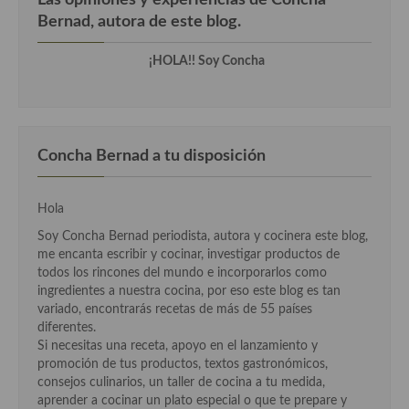
Cocina Luxemburgo
Bernad, autora de este blog.
Cocina Polaca
¡HOLA!! Soy Concha
Cocina portuguesa
Cocina Rusa
Concha Bernad a tu disposición
Cocina Sueca
Cocina Suiza
Hola
Cocina Turca
Soy Concha Bernad periodista, autora y cocinera este blog,
me encanta escribir y cocinar, investigar productos de
todos los rincones del mundo e incorporarlos como
ingredientes a nuestra cocina, por eso este blog es tan
variado, encontrarás recetas de más de 55 países
diferentes.
Si necesitas una receta, apoyo en el lanzamiento y
promoción de tus productos, textos gastronómicos,
consejos culinarios, un taller de cocina a tu medida,
aprender a cocinar un plato especial o que te prepare y