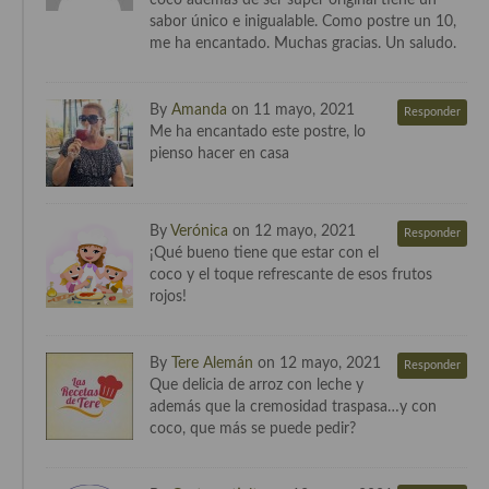
coco además de ser super original tiene un
Cocina del Pacifico
sabor único e inigualable. Como postre un 10,
me ha encantado. Muchas gracias. Un saludo.
Cocina filipina
Cocina de Hawái
By
Amanda
on 11 mayo, 2021
Responder
Me ha encantado este postre, lo
Cocina de Madagascar
pienso hacer en casa
Cocina Africana
Cocina Sudafrinaca
By
Verónica
on 12 mayo, 2021
Responder
¡Qué bueno tiene que estar con el
Cocina del Congo
coco y el toque refrescante de esos frutos
rojos!
Cocina Sefardí
Cocina Yoshoku
By
Tere Alemán
on 12 mayo, 2021
Responder
Que delicia de arroz con leche y
Cocina callejera
además que la cremosidad traspasa…y con
coco, que más se puede pedir?
Cocina fusión
Cocinas de España