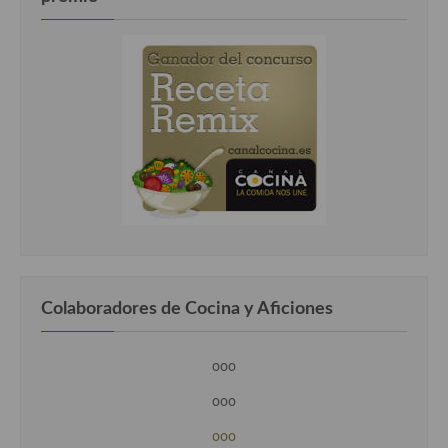
Colaboradores de Cocina y Aficiones
ooo
ooo
ooo