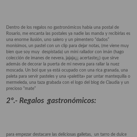
demás
Entrantes y primeros platos
Ensaladas
Dentro de los regalos no gastronómicos había una postal de
Rosario, me encanta las postales ya nadie las manda y recibirlas es
Entrantes
una enorme ilusión, uno salero y un pimentero “dados”
monísimos, un pastel con un clip para dejar notas, (me viene muy
Gazpachos, salmorejos, sopas y cremas frías
bien que soy muy despistada) un mini rallador con imán (hago
colección de imanes de nevera, jajaja¡¡¡ acertaste¡¡) que sirve
Quínoa
además de decorar la puerta de mi nevera para rallar la nuez
moscada. Un bol que ya está ocupado con una rica granada, una
Pasta
paleta para servir pasteles y una «paletita» par untar mantequilla o
mermeleda, una taza grabada con el logo del blog de Claudia y un
Arroces Y fideuás
precioso “mate”
2º.- Regalos gastronómicos:
Legumbres y cereales
Cuscús
Huevos
para empezar destacare las deliciosas galletas, un tarro de dulce
Masas elaboradas con harina, pizzas, quiches y demás