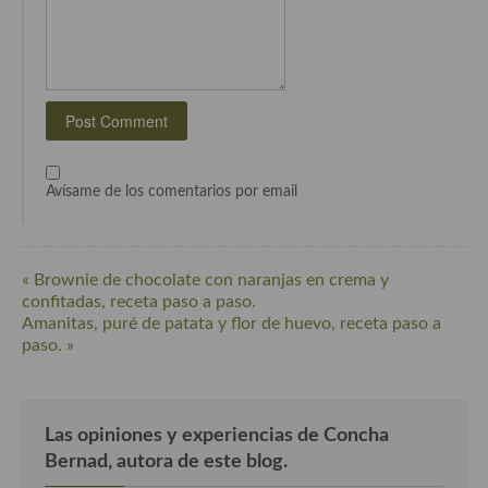
Cocina del Pacifico
Cocina filipina
Cocina de Hawái
Cocina de Madagascar
Cocina Africana
Avísame de los comentarios por email
Cocina Sudafrinaca
Cocina del Congo
« Brownie de chocolate con naranjas en crema y
confitadas, receta paso a paso.
Cocina Sefardí
Amanitas, puré de patata y flor de huevo, receta paso a
paso. »
Cocina Yoshoku
Cocina callejera
Las opiniones y experiencias de Concha
Cocina fusión
Bernad, autora de este blog.
Cocinas de España