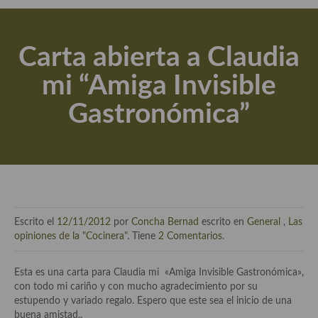
Actualidad y recomendaciones
Libros de cocina, repostería, gastronomía y más
Carta abierta a Claudia
Apuntes, estudios sobre temas interesantes e importantes
mi “Amiga Invisible
Aceite de Oliva Virgen Extra (AOVE)
Gastronómica”
Recetas maridadas con los mejores AOVES
Flores en la cocina recetas
Técnicas de emplatado
El mundo del vino y las bebidas
Escrito el
12/11/2012
por
Concha Bernad
escrito en
General
,
Las
Tiendas especiales
opiniones de la "Cocinera"
. Tiene
2 Comentarios
.
En la mesa: menaje, vajilla, técnicas de emplatado, decoración
Esta es una carta para Claudia mi «Amiga Invisible Gastronómica»,
con todo mi cariño y con mucho agradecimiento por su
Especias, hierbas, condimentos, espesantes y aditivos
estupendo y variado regalo. Espero que este sea el inicio de una
buena amistad..