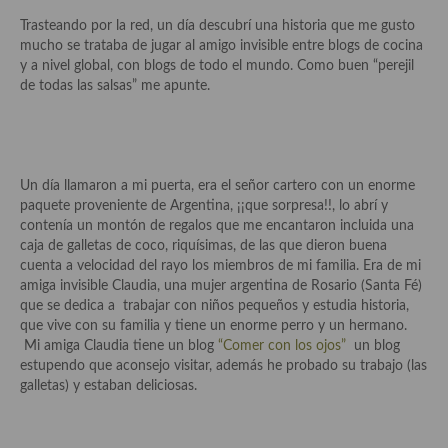
Historia de la gastronomía, platos celebres, cocineros, críticos,
historias culinarias y otras cosas
Trasteando por la red, un día descubrí una historia que me gusto
mucho se trataba de jugar al amigo invisible entre blogs de cocina
Origen y evolución de la comida
y a nivel global, con blogs de todo el mundo. Como buen “perejil
de todas las salsas” me apunte.
Protocolo y buenas maneras.
Ocio – restaurantes, bares, tabernas
Viajes eno-gastro-turísticos
Un día llamaron a mi puerta, era el señor cartero con un enorme
paquete proveniente de Argentina, ¡¡que sorpresa!!, lo abrí y
En El Candelero
contenía un montón de regalos que me encantaron incluida una
caja de galletas de coco, riquísimas, de las que dieron buena
Las opiniones de la «Cocinera»
cuenta a velocidad del rayo los miembros de mi familia. Era de mi
amiga invisible Claudia, una mujer argentina de Rosario (Santa Fé)
Prensa
que se dedica a trabajar con niños pequeños y estudia historia,
que vive con su familia y tiene un enorme perro y un hermano.
Recetas
Mi amiga Claudia tiene un blog
“Comer con los ojos”
un blog
estupendo que aconsejo visitar, además he probado su trabajo (las
Acompañamientos
galletas) y estaban deliciosas.
Airfryer recetas