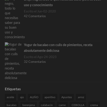
uso y conocimiento
Escrito el Jun-02-2020
42 Comentarios
Yogur de bacalao con culis de pimientos, receta
absolutamente deliciosa
Escrito el Ago-24-2023
32 Comentarios
Etiquetas
aceite
ajo
ALIÑO
aperitivo
Apuntes
arroz
bacalao
berenjena
calabacin
carne
CEBOLLA
crema