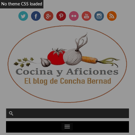
No theme CSS loaded