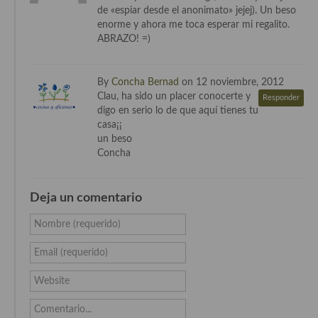
de «espiar desde el anonimato» jejej). Un beso
Cocina Azerí (Azerbaiyán)
enorme y ahora me toca esperar mi regalito.
ABRAZO! =)
Cocina de Egipto
Cocina de Tunez
By
Concha Bernad
on 12 noviembre, 2012
Cocina Oriental
Clau, ha sido un placer conocerte y
Responder
digo en serio lo de que aquí tienes tu
Cocina Tailandesa
casa¡¡
un beso
Cocina Japonesa
Concha
Cocina Vietnamita
Deja un comentario
Cocina camboyana
Nombre (requerido)
Cocina Coreana
Email (requerido)
Cocina HIndú
Website
Cocina China
Comentario...