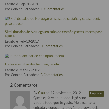
Escrito el Sep-30-2020
Cocina de Guatemala
Por Concha Bernadcon
10 Comentarios
Cocina de Nicaragua
Cocina Ecuatoriana
Skrei (bacalao de Noruega) en salsa de castaña y setas, receta paso
Cocina Jamaicana
a paso.
Escrito el Feb-13-2017
Cocina Mexicana
Por Concha Bernadcon
0 Comentarios
Cocina peruana
Cocina de Oriente Medio
Frutas al almíbar de champán, receta
Escrito el Mar-17-2012
Cocina israelí
Por Concha Bernadcon
3 Comentarios
Cocina libanesa
2 Comentaros
By
Clau
on 12 noviembre, 2012
Cocina Armenia
Responder
Que alegría ver que todo llegó sano
y sobre todo que te gusto. Me encanto la
Cocina Siria
entrada y conocer tu blog (ahora voy a dejar