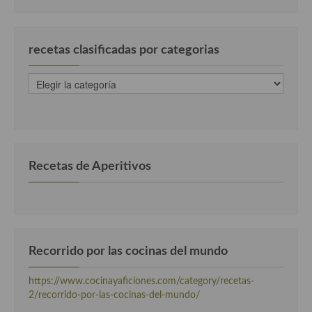
Cocina Danesa
Cocina de la Republica Checa
recetas clasificadas por categorias
Cocina de Polonia
recetas
clasificadas
Cocina de Ucrania
por
categorias
Cocina Eslovena
Cocina Francesa
Recetas de Aperitivos
Cocina Griega
Cocina Holandesa
Cocina Hungara
Recorrido por las cocinas del mundo
Cocina Irlanda
https://www.cocinayaficiones.com/category/recetas-
Cocina Italiana
2/recorrido-por-las-cocinas-del-mundo/