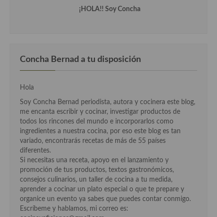
¡HOLA!! Soy Concha
Cocina Andaluza
Cocina Aragonesa
Cocina Asturiana
Concha Bernad a tu disposición
Cocina Balear
Hola
Cocina Canaria
Soy Concha Bernad periodista, autora y cocinera este blog,
me encanta escribir y cocinar, investigar productos de
Cocina Castellana
todos los rincones del mundo e incorporarlos como
ingredientes a nuestra cocina, por eso este blog es tan
Cocina Castilla – La Mancha
variado, encontrarás recetas de más de 55 países
diferentes.
Cocina Catalana
Si necesitas una receta, apoyo en el lanzamiento y
promoción de tus productos, textos gastronómicos,
Cocina Extremeña
consejos culinarios, un taller de cocina a tu medida,
aprender a cocinar un plato especial o que te prepare y
Cocina Gallega
organice un evento ya sabes que puedes contar conmigo.
Escríbeme y hablamos, mi correo es:
Cocina Madrileña