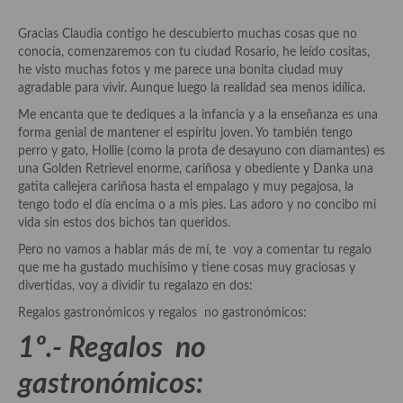
Aderezos, salsas, vinagretas, especias, hierbas aromáticas o
aditivos
Gracias Claudia contigo he descubierto muchas cosas que no
conocía, comenzaremos con tu ciudad Rosario, he leído cositas,
Especias, mezclas de especias
he visto muchas fotos y me parece una bonita ciudad muy
agradable para vivir. Aunque luego la realidad sea menos idílica.
Hierbas aromáticas
Me encanta que te dediques a la infancia y a la enseñanza es una
forma genial de mantener el espíritu joven. Yo también tengo
Aceites
perro y gato, Hollie (como la prota de desayuno con diamantes) es
una Golden Retrievel enorme, cariñosa y obediente y Danka una
Mojos y pastas
gatita callejera cariñosa hasta el empalago y muy pegajosa, la
tengo todo el día encima o a mis pies. Las adoro y no concibo mi
Sales y polvos
vida sin estos dos bichos tan queridos.
Salsas y mojos
Pero no vamos a hablar más de mí, te voy a comentar tu regalo
que me ha gustado muchísimo y tiene cosas muy graciosas y
Adobos
divertidas, voy a dividir tu regalazo en dos:
Regalos gastronómicos y regalos no gastronómicos:
Aperitivos
1º.- Regalos no
Bebidas
gastronómicos:
Bocadillos, hamburguesas, sándwich, emparedados, tostas y