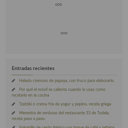
ooo
ooo
Entradas recientes
Helado cremoso de papaya, con truco para elaborarlo.
Por qué el móvil se calienta cuando lo usas como
recetario en la cocina
Tzatziki o crema fría de yogur y pepino, receta griega
Menestra de verduras del restaurante 33 de Tudela,
receta paso a paso.
Solomillo de cerdo ibérico con toque de café y pétalos