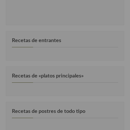
Cocina Luxemburgo
Cocina Polaca
Cocina portuguesa
Cocina Rusa
Recetas de entrantes
Cocina Sueca
Cocina Suiza
Cocina Turca
Recetas de «platos principales»
Recetas de postres de todo tipo