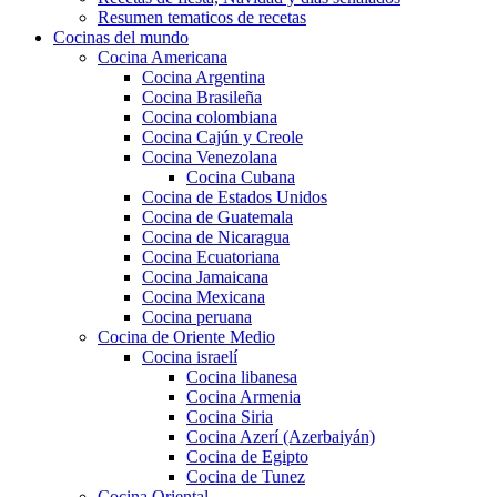
Resumen tematicos de recetas
Cocinas del mundo
Cocina Americana
Cocina Argentina
Cocina Brasileña
Cocina colombiana
Cocina Cajún y Creole
Cocina Venezolana
Cocina Cubana
Cocina de Estados Unidos
Cocina de Guatemala
Cocina de Nicaragua
Cocina Ecuatoriana
Cocina Jamaicana
Cocina Mexicana
Cocina peruana
Cocina de Oriente Medio
Cocina israelí
Cocina libanesa
Cocina Armenia
Cocina Siria
Cocina Azerí (Azerbaiyán)
Cocina de Egipto
Cocina de Tunez
Cocina Oriental