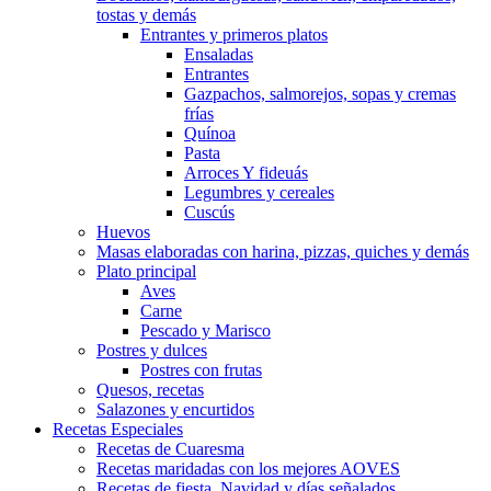
tostas y demás
Entrantes y primeros platos
Ensaladas
Entrantes
Gazpachos, salmorejos, sopas y cremas
frías
Quínoa
Pasta
Arroces Y fideuás
Legumbres y cereales
Cuscús
Huevos
Masas elaboradas con harina, pizzas, quiches y demás
Plato principal
Aves
Carne
Pescado y Marisco
Postres y dulces
Postres con frutas
Quesos, recetas
Salazones y encurtidos
Recetas Especiales
Recetas de Cuaresma
Recetas maridadas con los mejores AOVES
Recetas de fiesta, Navidad y días señalados