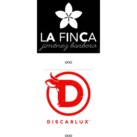
ooo
ooo