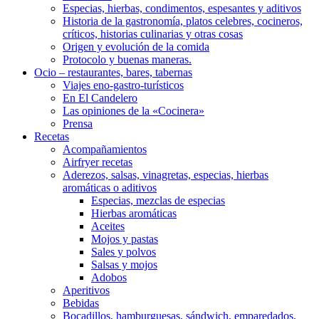
Especias, hierbas, condimentos, espesantes y aditivos
Historia de la gastronomía, platos celebres, cocineros,
críticos, historias culinarias y otras cosas
Origen y evolución de la comida
Protocolo y buenas maneras.
Ocio – restaurantes, bares, tabernas
Viajes eno-gastro-turísticos
En El Candelero
Las opiniones de la «Cocinera»
Prensa
Recetas
Acompañamientos
Airfryer recetas
Aderezos, salsas, vinagretas, especias, hierbas
aromáticas o aditivos
Especias, mezclas de especias
Hierbas aromáticas
Aceites
Mojos y pastas
Sales y polvos
Salsas y mojos
Adobos
Aperitivos
Bebidas
Bocadillos, hamburguesas, sándwich, emparedados,