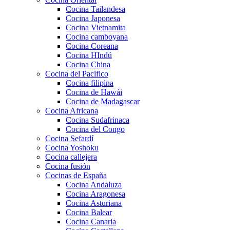
Cocina Tailandesa
Cocina Japonesa
Cocina Vietnamita
Cocina camboyana
Cocina Coreana
Cocina HIndú
Cocina China
Cocina del Pacifico
Cocina filipina
Cocina de Hawái
Cocina de Madagascar
Cocina Africana
Cocina Sudafrinaca
Cocina del Congo
Cocina Sefardí
Cocina Yoshoku
Cocina callejera
Cocina fusión
Cocinas de España
Cocina Andaluza
Cocina Aragonesa
Cocina Asturiana
Cocina Balear
Cocina Canaria