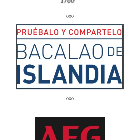
ooo
ooo