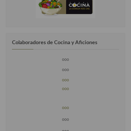
Colaboradores de Cocina y Aficiones
ooo
ooo
ooo
ooo
ooo
ooo