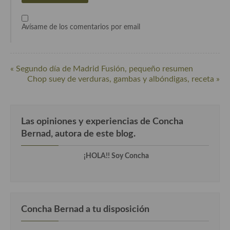
Cocina Azerí (Azerbaiyán)
Avísame de los comentarios por email
Cocina de Egipto
Cocina de Tunez
« Segundo día de Madrid Fusión, pequeño resumen
Cocina Oriental
Chop suey de verduras, gambas y albóndigas, receta »
Cocina Tailandesa
Cocina Japonesa
Las opiniones y experiencias de Concha
Cocina Vietnamita
Bernad, autora de este blog.
Cocina camboyana
¡HOLA!! Soy Concha
Cocina Coreana
Cocina HIndú
Concha Bernad a tu disposición
Cocina China