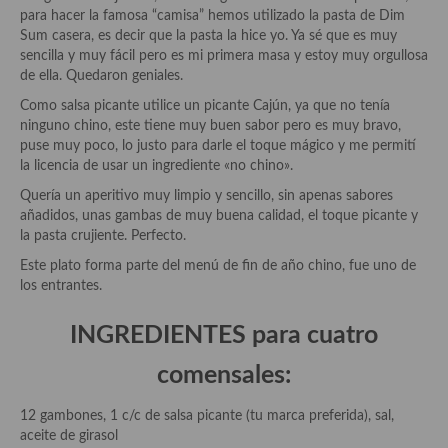
Historia de la gastronomía, platos celebres, cocineros, críticos,
para hacer la famosa “camisa” hemos utilizado la pasta de Dim
historias culinarias y otras cosas
Sum casera, es decir que la pasta la hice yo. Ya sé que es muy
sencilla y muy fácil pero es mi primera masa y estoy muy orgullosa
Origen y evolución de la comida
de ella. Quedaron geniales.
Protocolo y buenas maneras.
Como salsa picante utilice un picante Cajún, ya que no tenía
ninguno chino, este tiene muy buen sabor pero es muy bravo,
Ocio – restaurantes, bares, tabernas
puse muy poco, lo justo para darle el toque mágico y me permití
la licencia de usar un ingrediente «no chino».
Viajes eno-gastro-turísticos
Quería un aperitivo muy limpio y sencillo, sin apenas sabores
añadidos, unas gambas de muy buena calidad, el toque picante y
En El Candelero
la pasta crujiente. Perfecto.
Las opiniones de la «Cocinera»
Este plato forma parte del menú de fin de año chino, fue uno de
los entrantes.
Prensa
INGREDIENTES para cuatro
Recetas
comensales:
Acompañamientos
12 gambones, 1 c/c de salsa picante (tu marca preferida), sal,
Airfryer recetas
aceite de girasol