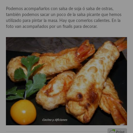
demás
Podemos acompañarlos con salsa de soja ó salsa de ostras,
Entrantes y primeros platos
también podemos sacar un poco de la salsa picante que hemos
utilizado para pintar la masa. Hay que comerlos calientes. En la
Ensaladas
foto van acompañados por un fisalis para decorar.
Entrantes
Gazpachos, salmorejos, sopas y cremas frías
Quínoa
Pasta
Arroces Y fideuás
Legumbres y cereales
Cuscús
Huevos
Masas elaboradas con harina, pizzas, quiches y demás