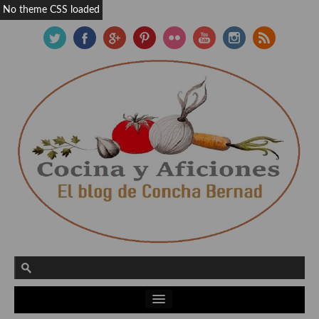
No theme CSS loaded