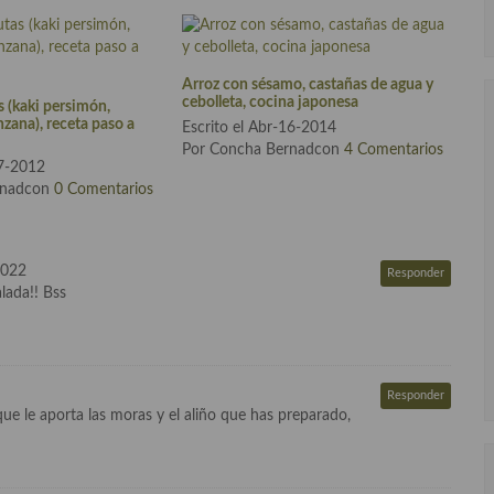
Arroz con sésamo, castañas de agua y
cebolleta, cocina japonesa
as (kaki persimón,
zana), receta paso a
Escrito el Abr-16-2014
Por Concha Bernadcon
4 Comentarios
27-2012
rnadcon
0 Comentarios
2022
Responder
lada!! Bss
Responder
ue le aporta las moras y el aliño que has preparado,