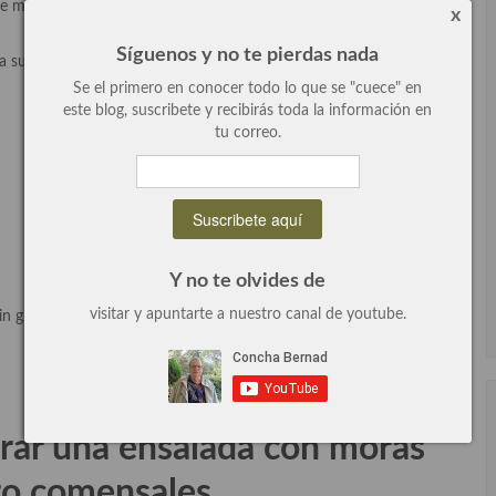
de mis ingredientes, será un empeltre de Aragón que le va de
x
Síguenos y no te pierdas nada
 super rica, será un primer plato genial, un entrante perfecto para
Se el primero en conocer todo lo que se "cuece" en
este blog, suscribete y recibirás toda la información en
tu correo.
Y no te olvides de
visitar y apuntarte a nuestro canal de youtube.
n gluten, sin lactosa
arar una ensalada con moras
ro comensales