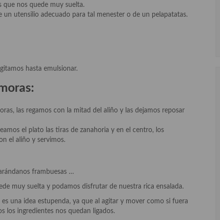
as que nos quede muy suelta.
 un utensilio adecuado para tal menester o de un pelapatatas.
agitamos hasta emulsionar.
 moras:
moras, las regamos con la mitad del aliño y las dejamos reposar
mos el plato las tiras de zanahoria y en el centro, los
on el aliño y servimos.
, arándanos frambuesas …
uede muy suelta y podamos disfrutar de nuestra rica ensalada.
o es una idea estupenda, ya que al agitar y mover como si fuera
 los ingredientes nos quedan ligados.