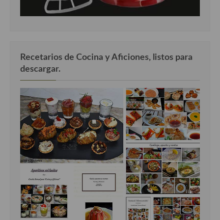
Cocina del Pacifico
Cocina filipina
Cocina de Hawái
Recetarios de Cocina y Aficiones, listos para
Cocina de Madagascar
descargar.
Cocina Africana
Cocina Sudafrinaca
Cocina del Congo
Cocina Sefardí
Cocina Yoshoku
Cocina callejera
Cocina fusión
Cocinas de España