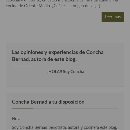
especial y diferente, en estos menesteres es muy utilizada en la
Aderezos, salsas, vinagretas, especias, hierbas aromáticas o
cocina de Oriente Medio. ¿Cuál es su origen de la […]
aditivos
Leer más
Especias, mezclas de especias
Hierbas aromáticas
Aceites
Las opiniones y experiencias de Concha
Mojos y pastas
Bernad, autora de este blog.
Sales y polvos
¡HOLA!! Soy Concha
Salsas y mojos
Adobos
Concha Bernad a tu disposición
Aperitivos
Bebidas
Hola
Bocadillos, hamburguesas, sándwich, emparedados, tostas y
Soy Concha Bernad periodista, autora y cocinera este blog,