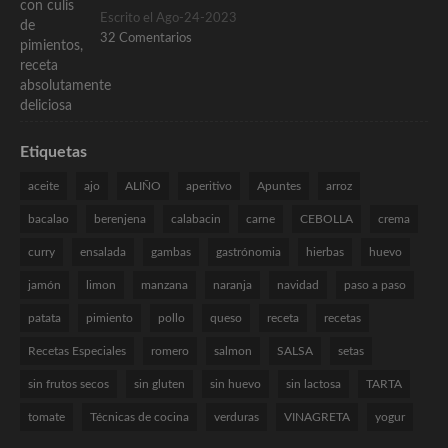
Escrito el Ago-24-2023
32 Comentarios
Etiquetas
aceite
ajo
ALIÑO
aperitivo
Apuntes
arroz
bacalao
berenjena
calabacin
carne
CEBOLLA
crema
curry
ensalada
gambas
gastrónomia
hierbas
huevo
jamón
limon
manzana
naranja
navidad
paso a paso
patata
pimiento
pollo
queso
receta
recetas
Recetas Especiales
romero
salmon
SALSA
setas
sin frutos secos
sin gluten
sin huevo
sin lactosa
TARTA
tomate
Técnicas de cocina
verduras
VINAGRETA
yogur