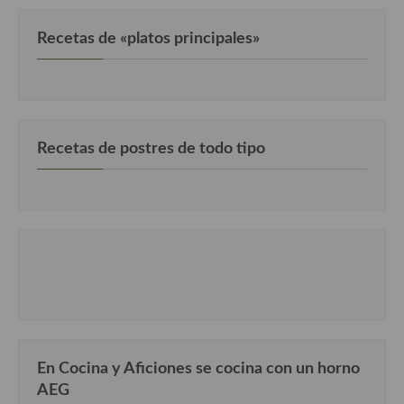
Cocina de Guatemala
Recetas de «platos principales»
Cocina de Nicaragua
Cocina Ecuatoriana
Cocina Jamaicana
Recetas de postres de todo tipo
Cocina Mexicana
Cocina peruana
Cocina de Oriente Medio
Cocina israelí
Cocina libanesa
Cocina Armenia
En Cocina y Aficiones se cocina con un horno
Cocina Siria
AEG