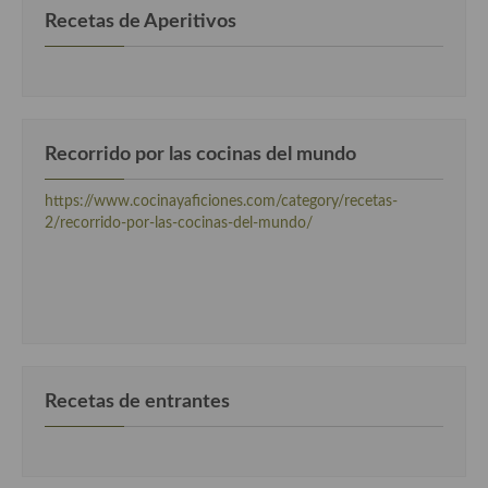
Recetas de Aperitivos
Recetas de fiesta, Navidad y días señalados
Resumen tematicos de recetas
Cocinas del mundo
Recorrido por las cocinas del mundo
Cocina Americana
https://www.cocinayaficiones.com/category/recetas-
Cocina Argentina
2/recorrido-por-las-cocinas-del-mundo/
Cocina Brasileña
Cocina colombiana
Cocina Cajún y Creole
Cocina Venezolana
Recetas de entrantes
Cocina Cubana
Cocina de Estados Unidos