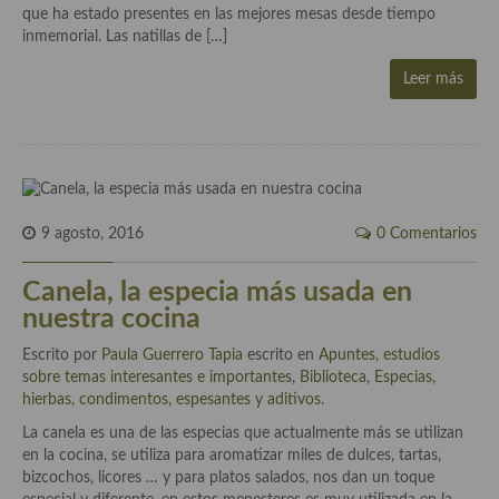
Historia de la gastronomía, platos celebres, cocineros, críticos,
que ha estado presentes en las mejores mesas desde tiempo
historias culinarias y otras cosas
inmemorial. Las natillas de […]
Origen y evolución de la comida
Leer más
Protocolo y buenas maneras.
Ocio – restaurantes, bares, tabernas
Viajes eno-gastro-turísticos
9 agosto, 2016
0 Comentarios
En El Candelero
Canela, la especia más usada en
Las opiniones de la «Cocinera»
nuestra cocina
Prensa
Escrito por
Paula Guerrero Tapia
escrito en
Apuntes, estudios
sobre temas interesantes e importantes
,
Biblioteca
,
Especias,
Recetas
hierbas, condimentos, espesantes y aditivos
.
Acompañamientos
La canela es una de las especias que actualmente más se utilizan
en la cocina, se utiliza para aromatizar miles de dulces, tartas,
Airfryer recetas
bizcochos, licores … y para platos salados, nos dan un toque