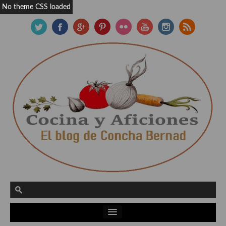
No theme CSS loaded