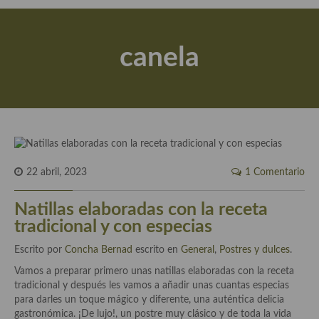
Actualidad y recomendaciones
Libros de cocina, repostería, gastronomía y más
canela
Apuntes, estudios sobre temas interesantes e importantes
Aceite de Oliva Virgen Extra (AOVE)
Recetas maridadas con los mejores AOVES
Flores en la cocina recetas
22 abril, 2023
1 Comentario
Técnicas de emplatado
Natillas elaboradas con la receta
El mundo del vino y las bebidas
tradicional y con especias
Tiendas especiales
Escrito por
Concha Bernad
escrito en
General
,
Postres y dulces
.
En la mesa: menaje, vajilla, técnicas de emplatado, decoración
Vamos a preparar primero unas natillas elaboradas con la receta
tradicional y después les vamos a añadir unas cuantas especias
Especias, hierbas, condimentos, espesantes y aditivos
para darles un toque mágico y diferente, una auténtica delicia
gastronómica. ¡De lujo!, un postre muy clásico y de toda la vida