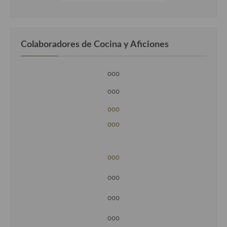
Colaboradores de Cocina y Aficiones
ooo
ooo
ooo
ooo
ooo
ooo
ooo
ooo