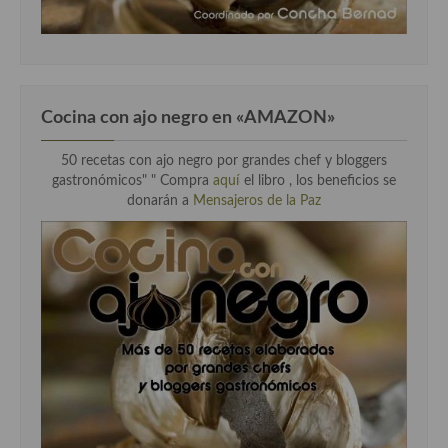
Cocina Murciana
Cocina Navarra
Cocina Riojana
Cocina con ajo negro en «AMAZON»
Cocina Valenciana
50 recetas con ajo negro por grandes chef y bloggers
gastronómicos" " Compra
aquí
el libro , los beneficios se
Cocina Vasca
donarán a
Mensajeros de la Paz
Cocina Europea
Cocina Alemana
Cocina Austriaca
Cocina Belga
Cocina Britanica
Cocina Bulgara