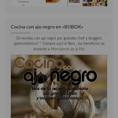
Cocina Andaluza
Cocina Aragonesa
Cocina con ajo negro en «BUBOK»
Cocina Asturiana
50 recetas con ajo negro por grandes chef y bloggers
Cocina Balear
gastronómicos" "
Compra
aqui
el libro , los beneficios se
donarán a
Mensajeros de la Paz
Cocina Canaria
Cocina Castellana
Cocina Castilla – La Mancha
Cocina Catalana
Cocina Extremeña
Cocina Gallega
Cocina Madrileña