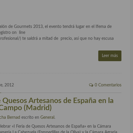
l salón de Gourmets 2013, el evento tendrá lugar en el Ifema de
egistro on line
rofesional/) te saldrá a mitad de precio, así que no hay escusa
Leer más
re, 2012
0 Comentarios
de Quesos Artesanos de España en la
 Campo (Madrid)
cha Bernad
escrito en
General
.
lebrar «I Feria de Quesos Artesanos de España» en la Cámara
ería La Cabezuela (Fresnedillas de la Oliva) y la Cámara Agraria