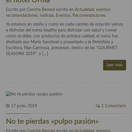
el hotel Orfila
Cocina Danesa
Escrito por
Concha Bernad
escrito en
Actualidad, eventos,
recomendaciones, noticias
,
Eventos
,
Recomendaciones
.
Cocina de la Republica Checa
Ya estamos en otoño y como en cada cambio de estación vamos
a disfrutar del menú healthy para disfrutar con salud y comer
Cocina de Polonia
como se debe, con productos de primera calidad, el menú fue
diseñado por Mario Sandoval y presentado y la Periodista y
Cocina de Ucrania
Escritora, Pilar Carrizosa, presentan, dentro de las “GOURMET
SEASONS 2019” y […]
Cocina Eslovena
Leer más
Cocina Francesa
Cocina Griega
Cocina Holandesa
Cocina Hungara
17 junio, 2019
1 Comentario
Cocina Irlanda
No te pierdas «pulpo pasión»
Cocina Italiana
Escrito por
Concha Bernad
escrito en
Actualidad, eventos,