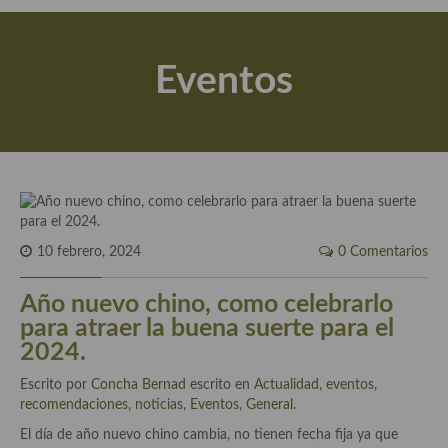
Actualidad y recomendaciones
Libros de cocina, repostería, gastronomía y más
Eventos
Apuntes, estudios sobre temas interesantes e importantes
Aceite de Oliva Virgen Extra (AOVE)
Recetas maridadas con los mejores AOVES
Flores en la cocina recetas
Técnicas de emplatado
10 febrero, 2024
0 Comentarios
El mundo del vino y las bebidas
Año nuevo chino, como celebrarlo
para atraer la buena suerte para el
Tiendas especiales
2024.
En la mesa: menaje, vajilla, técnicas de emplatado, decoración
Escrito por
Concha Bernad
escrito en
Actualidad, eventos,
recomendaciones, noticias
,
Eventos
,
General
.
Especias, hierbas, condimentos, espesantes y aditivos
El día de año nuevo chino cambia, no tienen fecha fija ya que