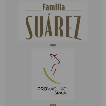
ooo
ooo