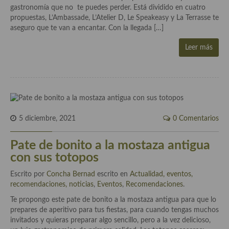
gastronomía que no te puedes perder. Está dividido en cuatro
Aderezos, salsas, vinagretas, especias, hierbas aromáticas o
propuestas, L’Ambassade, L’Atelier D, Le Speakeasy y La Terrasse te
aditivos
aseguro que te van a encantar. Con la llegada […]
Especias, mezclas de especias
Leer más
Hierbas aromáticas
Aceites
Mojos y pastas
5 diciembre, 2021
0 Comentarios
Sales y polvos
Salsas y mojos
Pate de bonito a la mostaza antigua
con sus totopos
Adobos
Escrito por
Concha Bernad
escrito en
Actualidad, eventos,
Aperitivos
recomendaciones, noticias
,
Eventos
,
Recomendaciones
.
Te propongo este pate de bonito a la mostaza antigua para que lo
Bebidas
prepares de aperitivo para tus fiestas, para cuando tengas muchos
invitados y quieras preparar algo sencillo, pero a la vez delicioso,
Bocadillos, hamburguesas, sándwich, emparedados, tostas y