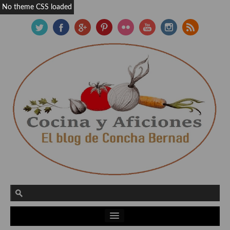
No theme CSS loaded