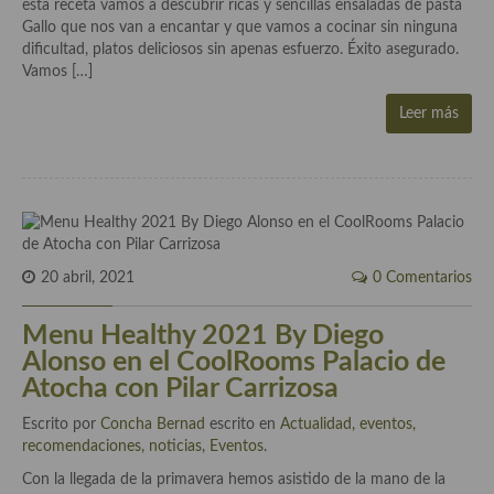
esta receta vamos a descubrir ricas y sencillas ensaladas de pasta
Gallo que nos van a encantar y que vamos a cocinar sin ninguna
Plato principal
dificultad, platos deliciosos sin apenas esfuerzo. Éxito asegurado.
Vamos […]
Aves
Leer más
Carne
Pescado y Marisco
Postres y dulces
Postres con frutas
20 abril, 2021
0 Comentarios
Quesos, recetas
Menu Healthy 2021 By Diego
Salazones y encurtidos
Alonso en el CoolRooms Palacio de
Atocha con Pilar Carrizosa
Recetas Especiales
Escrito por
Concha Bernad
escrito en
Actualidad, eventos,
Recetas de Cuaresma
recomendaciones, noticias
,
Eventos
.
Con la llegada de la primavera hemos asistido de la mano de la
Recetas maridadas con los mejores AOVES