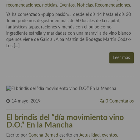
Cocina Luxemburgo
recomendaciones, noticias
,
Eventos
,
Noticias
,
Recomendaciones
.
Ya ha comenzado «pulpo pasión«, desde el día 14 hasta el día 30
Cocina Polaca
Junio podemos degustar en más de 60 locales de la capital,
fantásticas tapas, raciones y menús con el pulpo como
Cocina portuguesa
ingrediente estrella y maridadas con una maravilla de vino blanco
que nos viene de Galicia «Alba Martín de Bodegas Martín Codax»
Cocina Rusa
Los […]
Cocina Sueca
Leer más
Cocina Suiza
Cocina Turca
14 mayo, 2019
0 Comentarios
El brindis del “día movimiento vino
D.O.” En la Mancha
Escrito por
Concha Bernad
escrito en
Actualidad, eventos,