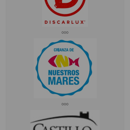
ooo
ooo