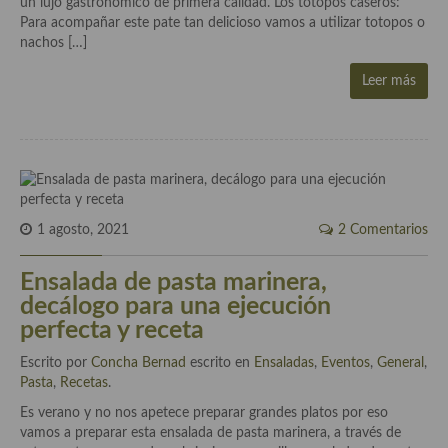
un lujo gastronomico de primera calidad. Los totopos caseros:
demás
Para acompañar este pate tan delicioso vamos a utilizar totopos o
nachos […]
Entrantes y primeros platos
Leer más
Ensaladas
Entrantes
Gazpachos, salmorejos, sopas y cremas frías
Quínoa
1 agosto, 2021
2 Comentarios
Pasta
Ensalada de pasta marinera,
Arroces Y fideuás
decálogo para una ejecución
perfecta y receta
Legumbres y cereales
Escrito por
Concha Bernad
escrito en
Ensaladas
,
Eventos
,
General
,
Cuscús
Pasta
,
Recetas
.
Huevos
Es verano y no nos apetece preparar grandes platos por eso
vamos a preparar esta ensalada de pasta marinera, a través de
Masas elaboradas con harina, pizzas, quiches y demás