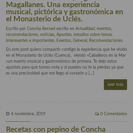
Magallanes. Una experiencia
musical, pictórica y gastronómica en
Cocina Andaluza
el Monasterio de Uclés.
Cocina Aragonesa
Escrito por
Concha Bernad
escrito en
Actualidad, eventos,
recomendaciones, noticias
,
Apuntes, estudios sobre temas
Cocina Asturiana
interesantes e importantes
,
Eventos
,
General
,
Recomendaciones
.
Cocina Balear
En este post quiero compartir contigo la experiencia que he vivido
en el Monasterio de Uclés (Cuenca), viendo «Caballeros en la Mar
Cocina Canaria
«un evento musical y gastronómico de primera. Te dejo estos
apuntes para que tomes nota y si puedes no te la pierdas ya que
Cocina Castellana
es una preciosidad que me llego al corazón y […]
Cocina Castilla – La Mancha
Leer más
Cocina Catalana
Cocina Extremeña
4 noviembre, 2019
0 Comentarios
Cocina Gallega
Recetas con pepino de Concha
Cocina Madrileña