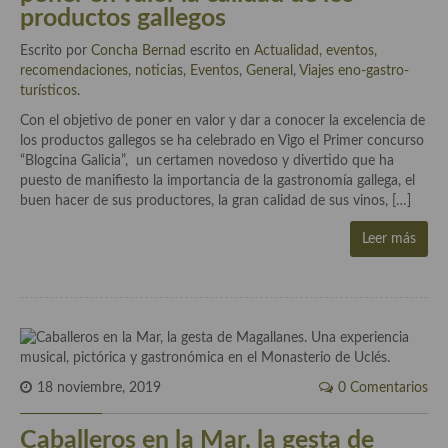
Cocina del Pacifico
productos gallegos
Cocina filipina
Escrito por
Concha Bernad
escrito en
Actualidad, eventos,
recomendaciones, noticias
,
Eventos
,
General
,
Viajes eno-gastro-
Cocina de Hawái
turísticos
.
Con el objetivo de poner en valor y dar a conocer la excelencia de
Cocina de Madagascar
los productos gallegos se ha celebrado en Vigo el Primer concurso
“Blogcina Galicia”, un certamen novedoso y divertido que ha
Cocina Africana
puesto de manifiesto la importancia de la gastronomía gallega, el
buen hacer de sus productores, la gran calidad de sus vinos, […]
Cocina Sudafrinaca
Leer más
Cocina del Congo
Cocina Sefardí
Cocina Yoshoku
Cocina callejera
18 noviembre, 2019
0 Comentarios
Cocina fusión
Caballeros en la Mar, la gesta de
Cocinas de España