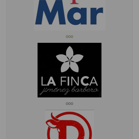
ooo
ooo