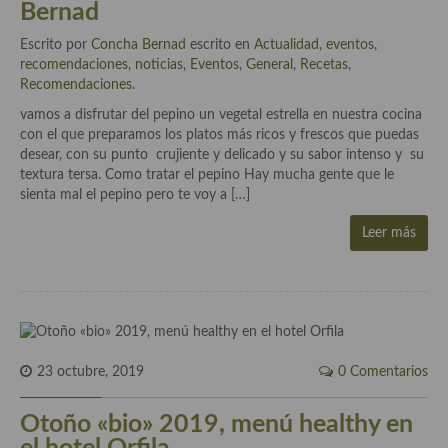
Bernad
Cocina Murciana
Escrito por
Concha Bernad
escrito en
Actualidad, eventos,
recomendaciones, noticias
,
Eventos
,
General
,
Recetas
,
Cocina Navarra
Recomendaciones
.
Cocina Riojana
vamos a disfrutar del pepino un vegetal estrella en nuestra cocina
con el que preparamos los platos más ricos y frescos que puedas
Cocina Valenciana
desear, con su punto crujiente y delicado y su sabor intenso y su
textura tersa. Como tratar el pepino Hay mucha gente que le
Cocina Vasca
sienta mal el pepino pero te voy a […]
Cocina Europea
Leer más
Cocina Alemana
Cocina Austriaca
Cocina Belga
23 octubre, 2019
0 Comentarios
Cocina Britanica
Otoño «bio» 2019, menú healthy en
Cocina Bulgara