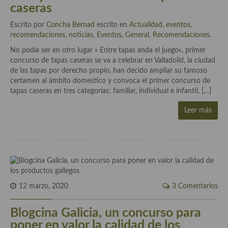
caseras
Cocina Azerí (Azerbaiyán)
Escrito por
Concha Bernad
escrito en
Actualidad, eventos,
Cocina de Egipto
recomendaciones, noticias
,
Eventos
,
General
,
Recomendaciones
.
Cocina de Tunez
No podía ser en otro lugar » Entre tapas anda el juego«, primer
concurso de tapas caseras se va a celebrar en Valladolid, la ciudad
Cocina Oriental
de las tapas por derecho propio, han decido ampliar su famoso
certamen al ámbito domestico y convoca el primer concurso de
Cocina Tailandesa
tapas caseras en tres categorías: familiar, individual e infantil. […]
Cocina Japonesa
Leer más
Cocina Vietnamita
Cocina camboyana
Cocina Coreana
12 marzo, 2020
3 Comentarios
Cocina HIndú
Blogcina Galicia, un concurso para
Cocina China
poner en valor la calidad de los