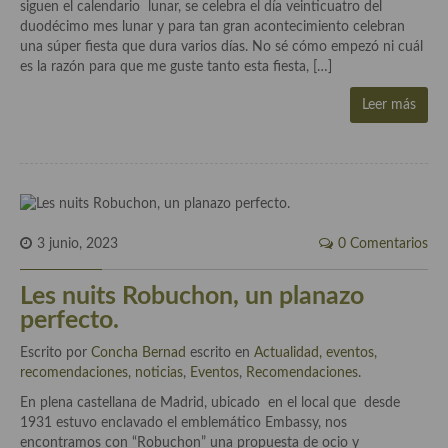
Historia de la gastronomía, platos celebres, cocineros, críticos,
siguen el calendario lunar, se celebra el día veinticuatro del
historias culinarias y otras cosas
duodécimo mes lunar y para tan gran acontecimiento celebran
una súper fiesta que dura varios días. No sé cómo empezó ni cuál
Origen y evolución de la comida
es la razón para que me guste tanto esta fiesta, […]
Protocolo y buenas maneras.
Leer más
Ocio – restaurantes, bares, tabernas
Viajes eno-gastro-turísticos
En El Candelero
3 junio, 2023
0 Comentarios
Las opiniones de la «Cocinera»
Les nuits Robuchon, un planazo
Prensa
perfecto.
Recetas
Escrito por
Concha Bernad
escrito en
Actualidad, eventos,
recomendaciones, noticias
,
Eventos
,
Recomendaciones
.
Acompañamientos
En plena castellana de Madrid, ubicado en el local que desde
1931 estuvo enclavado el emblemático Embassy, nos
Airfryer recetas
encontramos con “Robuchon” una propuesta de ocio y