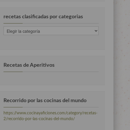
recetas clasificadas por categorias
recetas
clasificadas
por
categorias
Recetas de Aperitivos
Recorrido por las cocinas del mundo
https://www.cocinayaficiones.com/category/recetas-
2/recorrido-por-las-cocinas-del-mundo/