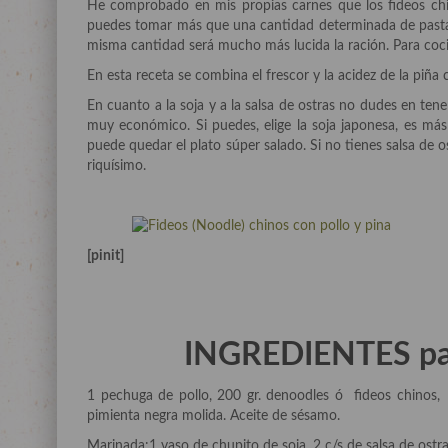
He comprobado en mis propias carnes que los fideos chi
puedes tomar más que una cantidad determinada de pasta, 
misma cantidad será mucho más lucida la ración. Para cocina
En esta receta se combina el frescor y la acidez de la piña
En cuanto a la soja y a la salsa de ostras no dudes en ten
muy económico. Si puedes, elige la soja japonesa, es más
puede quedar el plato súper salado. Si no tienes salsa de os
riquísimo.
[pinit]
INGREDIENTES par
1 pechuga de pollo, 200 gr. denoodles ó fideos chinos, 
pimienta negra molida. Aceite de sésamo.
Marinada:1 vaso de chupito de soja, 2 c/s de salsa de ostra