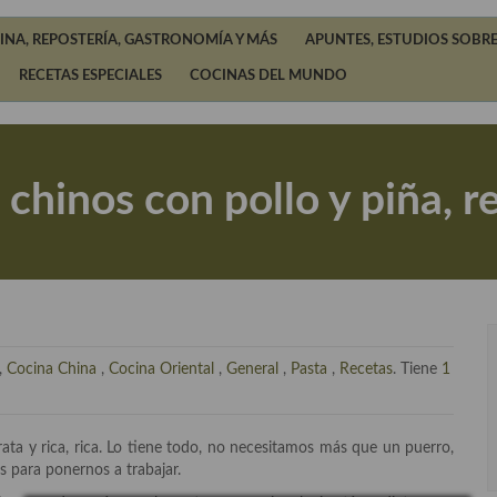
INA, REPOSTERÍA, GASTRONOMÍA Y MÁS
APUNTES, ESTUDIOS SOBRE
RECETAS ESPECIALES
COCINAS DEL MUNDO
 chinos con pollo y piña, r
,
Cocina China
,
Cocina Oriental
,
General
,
Pasta
,
Recetas
. Tiene
1
rata y rica, rica. Lo tiene todo, no necesitamos más que un puerro,
s para ponernos a trabajar.