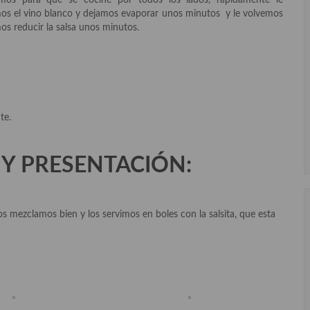
mos para que se cocine por todos los lados, rápidamente le
mos el vino blanco y dejamos evaporar unos minutos y le volvemos
mos reducir la salsa unos minutos.
te.
Y PRESENTACIÓN:
os mezclamos bien y los servimos en boles con la salsita, que esta