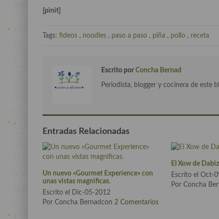
[pinit]
Tags:
fideos
,
noodles
,
paso a paso
,
piña
,
pollo
,
receta
Escrito por
Concha Bernad
Periodista, blogger y cocinera de este b
Entradas Relacionadas
El Xow de Dabi
Un nuevo «Gourmet Experience» con
Escrito el Oct-
unas vistas magnificas.
Por Concha Be
Escrito el Dic-05-2012
Por Concha Bernadcon
2 Comentarios