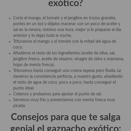
exótico?
Plato principal
Corta el mango, el tomate y el jengibre en trozos grandes,
Aves
ponlos en un bol y déjalos macerar con un poco de aceite y
sal en la nevera, mínimo una hora, mejor si lo preparas el día
Carne
anterior y lo dejas toda la noche.
Trituramos el mango y el tomate con la mitad del agua de
Pescado y Marisco
coco.
Añadimos el resto de los ingredientes (aceite de oliva, sal,
Postres y dulces
jengibre fresco, aceite de sésamo, vinagre de sidra o manzana,
hojas de menta fresca).
Postres con frutas
Trituramos hasta conseguir una crema espesa pero fluida. Le
daremos la consistencia perfecta, a nuestro gusto, añadiendo
Quesos, recetas
el resto de agua de coco, poco a poco, hasta conseguir el
punto ideal.
Salazones y encurtidos
Colamos y probamos para ajustar el punto de sal.
Servimos muy frio y presentamos con menta fresca muy
Recetas Especiales
picada.
Consejos para que te salga
Recetas de Cuaresma
genial el gazpacho exótico:
Recetas maridadas con los mejores AOVES