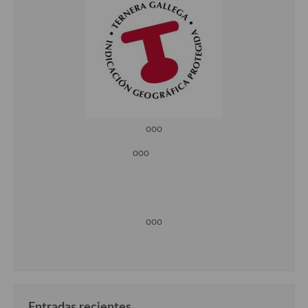
ooo
ooo
ooo
Entradas recientes