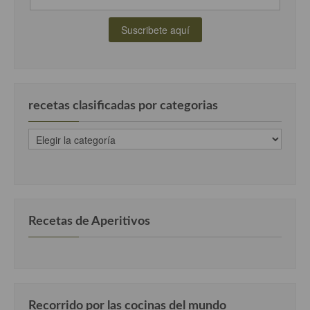
Cocina Luxemburgo
Cocina Polaca
Cocina portuguesa
Cocina Rusa
recetas clasificadas por categorias
Cocina Sueca
recetas
clasificadas
Cocina Suiza
por
categorias
Cocina Turca
Recetas de Aperitivos
Recorrido por las cocinas del mundo