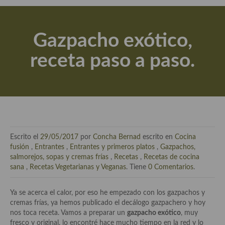
Actualidad y recomendaciones
Libros de cocina, repostería, gastronomía y más
Gazpacho exótico,
Apuntes, estudios sobre temas interesantes e importantes
receta paso a paso.
Aceite de Oliva Virgen Extra (AOVE)
Recetas maridadas con los mejores AOVES
Flores en la cocina recetas
Técnicas de emplatado
Escrito el
29/05/2017
por
Concha Bernad
escrito en
Cocina
El mundo del vino y las bebidas
fusión
,
Entrantes
,
Entrantes y primeros platos
,
Gazpachos,
salmorejos, sopas y cremas frías
,
Recetas
,
Recetas de cocina
Tiendas especiales
sana
,
Recetas Vegetarianas y Veganas
. Tiene
0 Comentarios
.
En la mesa: menaje, vajilla, técnicas de emplatado, decoración
Ya se acerca el calor, por eso he empezado con los gazpachos y
cremas frías, ya hemos publicado el decálogo gazpachero y hoy
Especias, hierbas, condimentos, espesantes y aditivos
nos toca receta. Vamos a preparar un
gazpacho exótico
, muy
fresco y original, lo encontré hace mucho tiempo en la red y lo