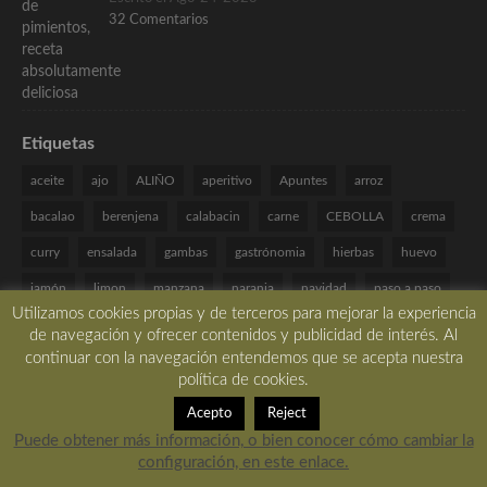
32 Comentarios
Etiquetas
aceite
ajo
ALIÑO
aperitivo
Apuntes
arroz
bacalao
berenjena
calabacin
carne
CEBOLLA
crema
curry
ensalada
gambas
gastrónomia
hierbas
huevo
jamón
limon
manzana
naranja
navidad
paso a paso
Utilizamos cookies propias y de terceros para mejorar la experiencia
patata
pimiento
pollo
queso
receta
recetas
de navegación y ofrecer contenidos y publicidad de interés. Al
continuar con la navegación entendemos que se acepta nuestra
Recetas Especiales
romero
salmon
SALSA
setas
política de cookies.
sin frutos secos
sin gluten
sin huevo
sin lactosa
TARTA
Acepto
Reject
tomate
Técnicas de cocina
verduras
VINAGRETA
yogur
Puede obtener más información, o bien conocer cómo cambiar la
configuración, en este enlace.