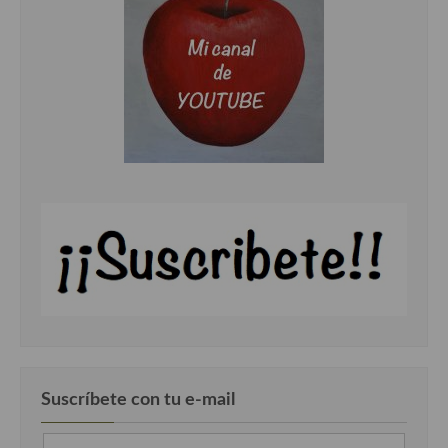
Cocina Danesa
Cocina de la Republica Checa
Cocina de Polonia
Cocina de Ucrania
Cocina Eslovena
Cocina Francesa
Cocina Griega
Cocina Holandesa
Cocina Hungara
Cocina Irlanda
Suscríbete con tu e-mail
Cocina Italiana