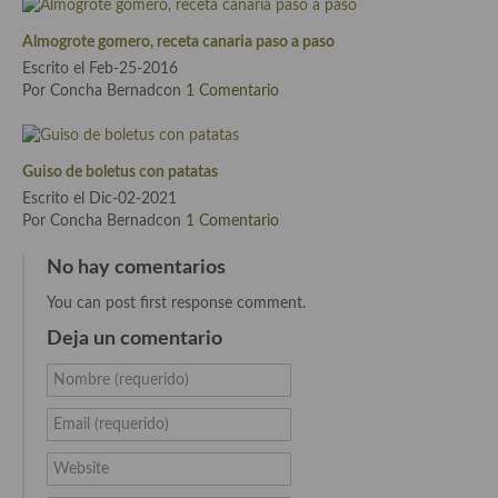
Cocina Azerí (Azerbaiyán)
Almogrote gomero, receta canaria paso a paso
Cocina de Egipto
Escrito el Feb-25-2016
Por Concha Bernadcon
1 Comentario
Cocina de Tunez
Cocina Oriental
Guiso de boletus con patatas
Cocina Tailandesa
Escrito el Dic-02-2021
Por Concha Bernadcon
1 Comentario
Cocina Japonesa
No hay comentarios
Cocina Vietnamita
You can post first response comment.
Cocina camboyana
Deja un comentario
Cocina Coreana
Nombre (requerido)
Cocina HIndú
Email (requerido)
Cocina China
Website