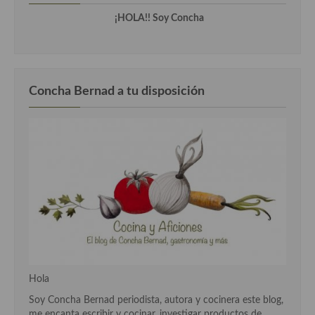
¡HOLA!! Soy Concha
Cocina Andaluza
Cocina Aragonesa
Cocina Asturiana
Concha Bernad a tu disposición
Cocina Balear
Cocina Canaria
Cocina Castellana
Cocina Castilla – La Mancha
Cocina Catalana
Cocina Extremeña
Hola
Cocina Gallega
Soy Concha Bernad periodista, autora y cocinera este blog,
Cocina Madrileña
me encanta escribir y cocinar, investigar productos de