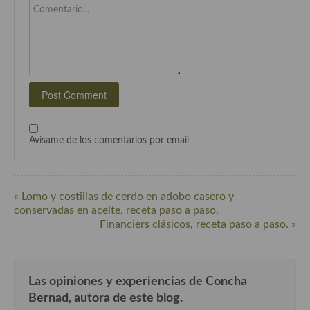
Cocina del Pacifico
Comentario...
Cocina filipina
Cocina de Hawái
Cocina de Madagascar
Cocina Africana
Avísame de los comentarios por email
Cocina Sudafrinaca
Cocina del Congo
« Lomo y costillas de cerdo en adobo casero y
Cocina Sefardí
conservadas en aceite, receta paso a paso.
Financiers clásicos, receta paso a paso. »
Cocina Yoshoku
Cocina callejera
Las opiniones y experiencias de Concha
Cocina fusión
Bernad, autora de este blog.
Cocinas de España