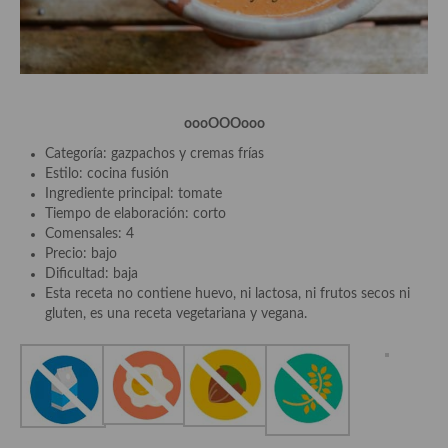
Aderezos, salsas, vinagretas, especias, hierbas aromáticas o
aditivos
Especias, mezclas de especias
Hierbas aromáticas
oooOOOooo
Categoría: gazpachos y cremas frías
Aceites
Estilo: cocina fusión
Ingrediente principal: tomate
Mojos y pastas
Tiempo de elaboración: corto
Comensales: 4
Sales y polvos
Precio: bajo
Dificultad: baja
Salsas y mojos
Esta receta no contiene huevo, ni lactosa, ni frutos secos ni
gluten, es una receta vegetariana y vegana.
Adobos
Aperitivos
Bebidas
Bocadillos, hamburguesas, sándwich, emparedados, tostas y