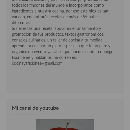
todos los rincones del mundo e incorporarlos como
Cocina Murciana
ingredientes a nuestra cocina, por eso este blog es tan
variado, encontrarás recetas de más de 55 países
Cocina Navarra
diferentes.
Si necesitas una receta, apoyo en el lanzamiento y
Cocina Riojana
promoción de tus productos, textos gastronómicos,
consejos culinarios, un taller de cocina a tu medida,
Cocina Valenciana
aprender a cocinar un plato especial o que te prepare y
organice un evento ya sabes que puedes contar conmigo.
Cocina Vasca
Escríbeme y hablamos, mi correo es:
cocinayaficiones@gmail.com
Cocina Europea
Cocina Alemana
Cocina Austriaca
Cocina Belga
Mi canal de youtube
Cocina Britanica
Cocina Bulgara