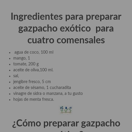
demás
Entrantes y primeros platos
Ingredientes para preparar
Ensaladas
gazpacho exótico para
Entrantes
cuatro comensales
Gazpachos, salmorejos, sopas y cremas frías
agua de coco, 100 ml
mango, 1
Quínoa
tomate, 200 g
aceite de oliva,100 ml.
Pasta
sal,
jengibre fresco, 5 cm
Arroces Y fideuás
aceite de sésamo, 1 cucharadita
vinagre de sidra o manzana, a tu gusto
Legumbres y cereales
hojas de menta fresca.
Cuscús
Huevos
¿Cómo preparar
gazpacho
Masas elaboradas con harina, pizzas, quiches y demás