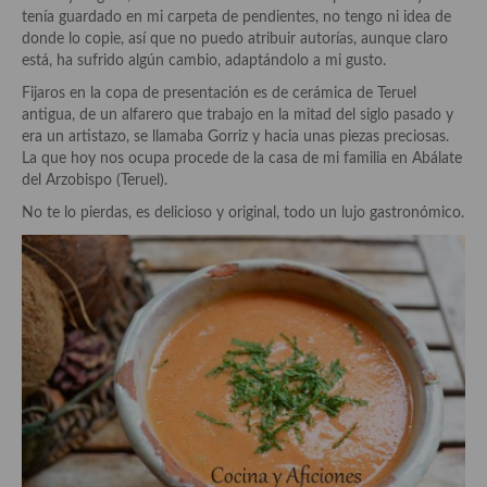
Historia de la gastronomía, platos celebres, cocineros, críticos,
tenía guardado en mi carpeta de pendientes, no tengo ni idea de
historias culinarias y otras cosas
donde lo copie, así que no puedo atribuir autorías, aunque claro
está, ha sufrido algún cambio, adaptándolo a mi gusto.
Origen y evolución de la comida
Fijaros en la copa de presentación es de cerámica de Teruel
Protocolo y buenas maneras.
antigua, de un alfarero que trabajo en la mitad del siglo pasado y
era un artistazo, se llamaba Gorriz y hacia unas piezas preciosas.
Ocio – restaurantes, bares, tabernas
La que hoy nos ocupa procede de la casa de mi familia en Abálate
del Arzobispo (Teruel).
Viajes eno-gastro-turísticos
No te lo pierdas, es delicioso y original, todo un lujo gastronómico.
En El Candelero
Las opiniones de la «Cocinera»
Prensa
Recetas
Acompañamientos
Airfryer recetas