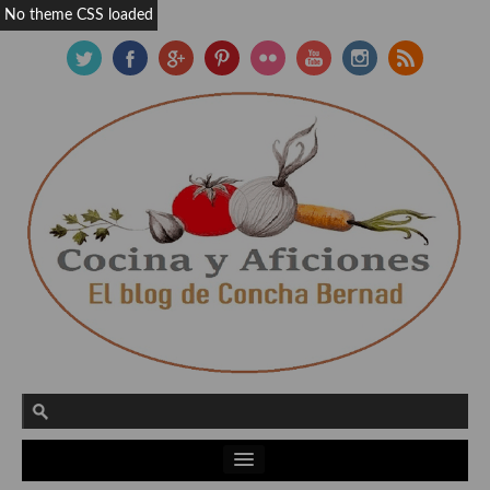
No theme CSS loaded