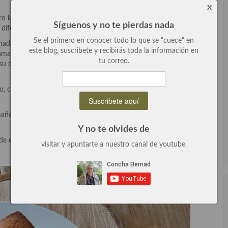
x
ero le puedes añadir ralladura de limón o de naranja, crema
Síguenos y no te pierdas nada
s diferentes, un mosaico de colores y sabores.
Se el primero en conocer todo lo que se "cuece" en
adalenas o los cakes, tienen mucha historia a sus espaldas, los
este blog, suscribete y recibirás toda la información en
llamaban “visitandines” y eran de forma ovalada y muy apreciados
tu correo.
 su olor a almendras amargas recordaba al arsénico un veneno muy
 como estaba cerca de la bolsa de París, les dio forma de lingote
amaño del molde seleccionado, el mio era muy hermoso así que me
Y no te olvides de
de elaborar.
visitar y apuntarte a nuestro canal de youtube.