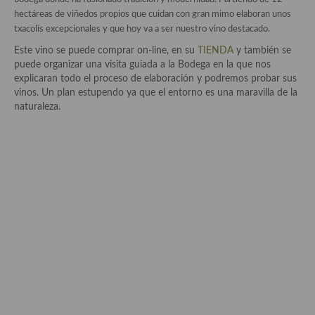
Historia de la gastronomía, platos celebres, cocineros, críticos,
hectáreas de viñedos propios que cuidan con gran mimo elaboran unos
historias culinarias y otras cosas
txacolís excepcionales y que hoy va a ser nuestro vino destacado.
Origen y evolución de la comida
Este vino se puede comprar on-line, en su
TIENDA
y también se
puede organizar una visita guiada a la Bodega en la que nos
Protocolo y buenas maneras.
explicaran todo el proceso de elaboración y podremos probar sus
vinos. Un plan estupendo ya que el entorno es una maravilla de la
Ocio – restaurantes, bares, tabernas
naturaleza.
Viajes eno-gastro-turísticos
En El Candelero
Las opiniones de la «Cocinera»
Prensa
Recetas
Acompañamientos
Airfryer recetas