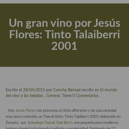
Actualidad y recomendaciones
Libros de cocina, repostería, gastronomía y más
Un gran vino por Jesús
Apuntes, estudios sobre temas interesantes e importantes
Flores: Tinto Talaiberri
Aceite de Oliva Virgen Extra (AOVE)
2001
Recetas maridadas con los mejores AOVES
Flores en la cocina recetas
Técnicas de emplatado
El mundo del vino y las bebidas
Escrito el
28/04/2013
por
Concha Bernad
escrito en
El mundo
Tiendas especiales
del vino y las bebidas
,
General
. Tiene
0 Comentarios
.
En la mesa: menaje, vajilla, técnicas de emplatado, decoración
Hoy
Jesús Flores
nos presenta un tinto diferente y de una variedad
muy poco conocida, un Txacolí tinto: Tinto Talaiberri 2001 elaborado en
Especias, hierbas, condimentos, espesantes y aditivos
Zarautz, por la
bodega Txacolí Talai Berri
, una pequeña pero moderna
bodega donde ha fusionado tradición y modernidad. Partiendo de 12