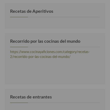
Cocina Murciana
Recetas de Aperitivos
Cocina Navarra
Cocina Riojana
Cocina Valenciana
Recorrido por las cocinas del mundo
Cocina Vasca
https://www.cocinayaficiones.com/category/recetas-
Cocina Europea
2/recorrido-por-las-cocinas-del-mundo/
Cocina Alemana
Cocina Austriaca
Cocina Belga
Cocina Britanica
Recetas de entrantes
Cocina Bulgara