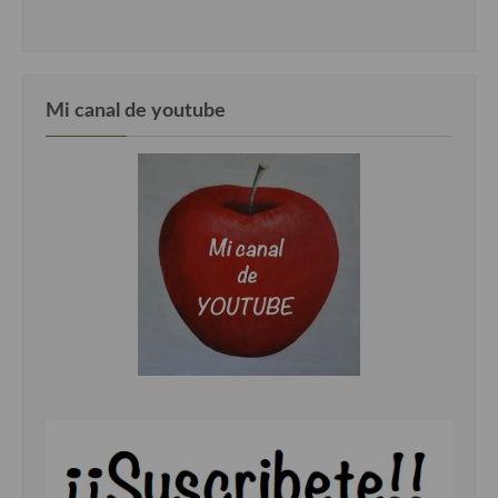
Cocina del Pacifico
Cocina filipina
Cocina de Hawái
Mi canal de youtube
Cocina de Madagascar
Cocina Africana
Cocina Sudafrinaca
Cocina del Congo
Cocina Sefardí
Cocina Yoshoku
Cocina callejera
Cocina fusión
Cocinas de España