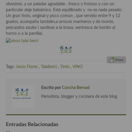
demás
silvestres, y un paladar agradable , fresco y frutoso y con un
particular deje balsámico. Está equilibrado y no es nada pesado.
Entrantes y primeros platos
Un gran tinto, original y poco común , que servido entre 9 y 12
grados, acompaña también,a arroces marineros y de monte,
Ensaladas
pescasdos azules ( sardinas a la brasa, ventresca de bonito al
horno o a la parrilla).
Entrantes
Gazpachos, salmorejos, sopas y cremas frías
Quínoa
Tags:
Jesús Flores
,
Talaiberri
,
Tinto
,
VINO
Pasta
Arroces Y fideuás
Escrito por
Concha Bernad
Legumbres y cereales
Periodista, blogger y cocinera de este blog.
Cuscús
Huevos
Entradas Relacionadas
Masas elaboradas con harina, pizzas, quiches y demás