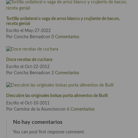
Plato principal
Tortilla unilateral o vaga de arroz blanco y crujiente de bacon,
receta genial
Aves
Escrito el May-27-2022
Carne
Por Concha Bernadcon
0 Comentarios
Pescado y Marisco
Doce recetas de cuchara
Postres y dulces
Escrito el Oct-22-2012
Por Concha Bernadcon
2 Comentarios
Postres con frutas
Quesos, recetas
Descubre las originales bolsas porta alimentos de Built
Salazones y encurtidos
Escrito el Oct-10-2011
Por Carmina de la Asuncioncon
6 Comentarios
Recetas Especiales
No hay comentarios
Recetas de Cuaresma
You can post first response comment.
Recetas maridadas con los mejores AOVES