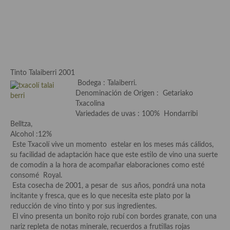
Aderezos, salsas, vinagretas, especias, hierbas aromáticas o
aditivos
Especias, mezclas de especias
Hierbas aromáticas
Tinto Talaiberri 2001
Aceites
Bodega : Talaiberri.
Denominación de Origen : Getariako
Mojos y pastas
Txacolina
Variedades de uvas : 100% Hondarribi
Sales y polvos
Belltza,
Alcohol :12%
Salsas y mojos
Este Txacolí vive un momento estelar en los meses más cálidos,
su facilidad de adaptación hace que este estilo de vino una suerte
Adobos
de comodín a la hora de acompañar elaboraciones como esté
consomé Royal.
Aperitivos
Esta cosecha de 2001, a pesar de sus años, pondrá una nota
incitante y fresca, que es lo que necesita este plato por la
Bebidas
reducción de vino tinto y por sus ingredientes.
El vino presenta un bonito rojo rubí con bordes granate, con una
Bocadillos, hamburguesas, sándwich, emparedados, tostas y
nariz repleta de notas minerale, recuerdos a frutillas rojas