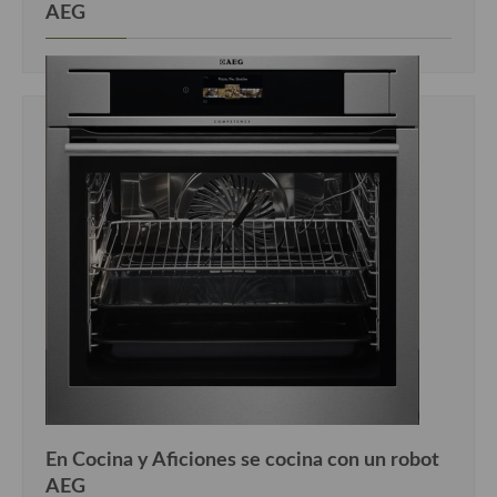
AEG
Cocina Luxemburgo
Cocina Polaca
Cocina portuguesa
Cocina Rusa
Cocina Sueca
Cocina Suiza
Cocina Turca
En Cocina y Aficiones se cocina con un robot
AEG