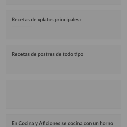
Cocina Danesa
Cocina de la Republica Checa
Recetas de «platos principales»
Cocina de Polonia
Cocina de Ucrania
Cocina Eslovena
Recetas de postres de todo tipo
Cocina Francesa
Cocina Griega
Cocina Holandesa
Cocina Hungara
Cocina Irlanda
Cocina Italiana
En Cocina y Aficiones se cocina con un horno