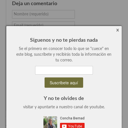
Deja un comentario
Recetas de fiesta, Navidad y días señalados
Nombre (requerido)
Resumen tematicos de recetas
Email (requerido)
x
Cocinas del mundo
Website
Síguenos y no te pierdas nada
Cocina Americana
Comentario...
Se el primero en conocer todo lo que se "cuece" en
Cocina Argentina
este blog, suscribete y recibirás toda la información en
tu correo.
Cocina Brasileña
Cocina colombiana
Cocina Cajún y Creole
Y no te olvides de
Cocina Venezolana
Avísame de los comentarios por email
visitar y apuntarte a nuestro canal de youtube.
Cocina Cubana
Cocina de Estados Unidos
« Consomé Royal, maridado por Jesús Flores. receta paso