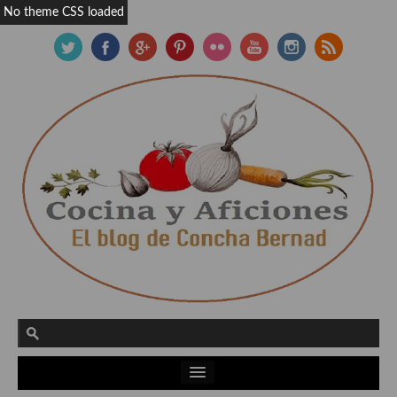
No theme CSS loaded