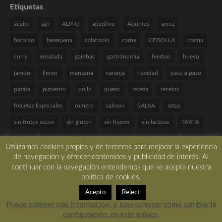
Etiquetas
aceite
ajo
ALIÑO
aperitivo
Apuntes
arroz
bacalao
berenjena
calabacin
carne
CEBOLLA
crema
curry
ensalada
gambas
gastrónomia
hierbas
huevo
jamón
limon
manzana
naranja
navidad
paso a paso
patata
pimiento
pollo
queso
receta
recetas
Recetas Especiales
romero
salmon
SALSA
setas
sin frutos secos
sin gluten
sin huevo
sin lactosa
TARTA
tomate
Técnicas de cocina
verduras
VINAGRETA
yogur
Utilizamos cookies propias y de terceros para mejorar la experiencia
de navegación y ofrecer contenidos y publicidad de interés. Al
continuar con la navegación entendemos que se acepta nuestra
política de cookies.
Copyright © 2017 All rights reserved. -
Desarrollado por LBM Diseño Web
Acepto
Reject
Puede obtener más información, o bien conocer cómo cambiar la
configuración, en este enlace.