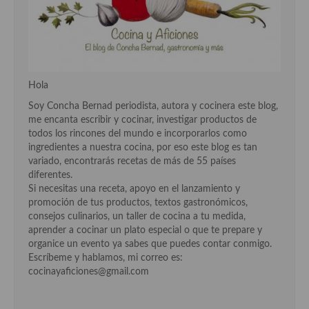
Cocina Azerí (Azerbaiyán)
Cocina de Egipto
Cocina de Tunez
Hola
Cocina Oriental
Soy Concha Bernad periodista, autora y cocinera este blog,
me encanta escribir y cocinar, investigar productos de
Cocina Tailandesa
todos los rincones del mundo e incorporarlos como
ingredientes a nuestra cocina, por eso este blog es tan
Cocina Japonesa
variado, encontrarás recetas de más de 55 países
diferentes.
Cocina Vietnamita
Si necesitas una receta, apoyo en el lanzamiento y
promoción de tus productos, textos gastronómicos,
Cocina camboyana
consejos culinarios, un taller de cocina a tu medida,
aprender a cocinar un plato especial o que te prepare y
Cocina Coreana
organice un evento ya sabes que puedes contar conmigo.
Escríbeme y hablamos, mi correo es:
Cocina HIndú
cocinayaficiones@gmail.com
Cocina China