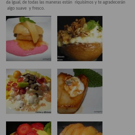
da igual, de todas las maneras están riquísimos y te agradecerán
Aderezos, salsas, vinagretas, especias, hierbas aromáticas o
algo suave y fresco.
aditivos
Especias, mezclas de especias
Hierbas aromáticas
Aceites
Mojos y pastas
Sales y polvos
Salsas y mojos
Adobos
Aperitivos
Bebidas
Bocadillos, hamburguesas, sándwich, emparedados, tostas y