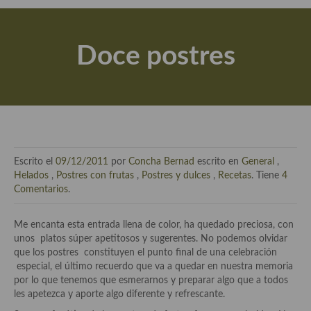
Actualidad y recomendaciones
Libros de cocina, repostería, gastronomía y más
Doce postres
Apuntes, estudios sobre temas interesantes e importantes
Aceite de Oliva Virgen Extra (AOVE)
Recetas maridadas con los mejores AOVES
Flores en la cocina recetas
Escrito el
09/12/2011
por
Concha Bernad
escrito en
General
,
Técnicas de emplatado
Helados
,
Postres con frutas
,
Postres y dulces
,
Recetas
. Tiene
4
Comentarios
.
El mundo del vino y las bebidas
Me encanta esta entrada llena de color, ha quedado preciosa, con
Tiendas especiales
unos platos súper apetitosos y sugerentes. No podemos olvidar
que los postres constituyen el punto final de una celebración
En la mesa: menaje, vajilla, técnicas de emplatado, decoración
especial, el último recuerdo que va a quedar en nuestra memoria
por lo que tenemos que esmerarnos y preparar algo que a todos
Especias, hierbas, condimentos, espesantes y aditivos
les apetezca y aporte algo diferente y refrescante.