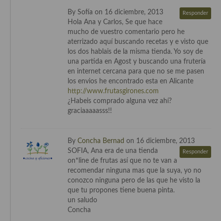
Cocina Luxemburgo
By Sofía on 16 diciembre, 2013
Responder
Hola Ana y Carlos, Se que hace
Cocina Polaca
mucho de vuestro comentario pero he
aterrizado aquí buscando recetas y e visto que
Cocina portuguesa
los dos hablais de la misma tienda. Yo soy de
una partida en Agost y buscando una frutería
Cocina Rusa
en internet cercana para que no se me pasen
los envios he encontrado esta en Alicante
Cocina Sueca
http://www.frutasgirones.com
¿Habeis comprado alguna vez ahí?
Cocina Suiza
graciaaaaasss!!
Cocina Turca
By
Concha Bernad
on 16 diciembre, 2013
SOFIA, Ana era de una tienda
Responder
on*line de frutas así que no te van a
recomendar ninguna mas que la suya, yo no
conozco ninguna pero de las que he visto la
que tu propones tiene buena pinta.
un saludo
Concha