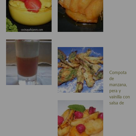
demás
Entrantes y primeros platos
Ensaladas
Entrantes
Gazpachos, salmorejos, sopas y cremas frías
Quínoa
Compota
Pasta
de
manzana,
Arroces Y fideuás
pera y
vainilla con
Legumbres y cereales
salsa de
Cuscús
Huevos
Masas elaboradas con harina, pizzas, quiches y demás