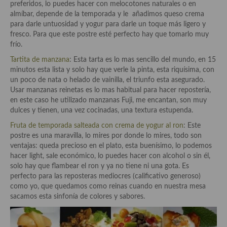
preferidos, lo puedes hacer con melocotones naturales o en
Cocina Azerí (Azerbaiyán)
almíbar, depende de la temporada y le añadimos queso crema
para darle untuosidad y yogur para darle un toque más ligero y
Cocina de Egipto
fresco. Para que este postre esté perfecto hay que tomarlo muy
frío.
Cocina de Tunez
Tartita de manzana
: Esta tarta es lo mas sencillo del mundo, en 15
Cocina Oriental
minutos esta lista y solo hay que verle la pinta, esta riquísima, con
un poco de nata o helado de vainilla, el triunfo esta asegurado.
Cocina Tailandesa
Usar manzanas reinetas es lo mas habitual para hacer repostería,
en este caso he utilizado manzanas Fuji, me encantan, son muy
Cocina Japonesa
dulces y tienen, una vez cocinadas, una textura estupenda.
Fruta de temporada salteada con crema de yogur al ron
: Este
Cocina Vietnamita
postre es una maravilla, lo mires por donde lo mires, todo son
ventajas: queda precioso en el plato, esta buenísimo, lo podemos
Cocina camboyana
hacer light, sale económico, lo puedes hacer con alcohol o sin él,
solo hay que flambear el ron y ya no tiene ni una gota. Es
Cocina Coreana
perfecto para las reposteras mediocres (calificativo generoso)
como yo, que quedamos como reinas cuando en nuestra mesa
Cocina HIndú
sacamos esta sinfonía de colores y sabores.
Cocina China