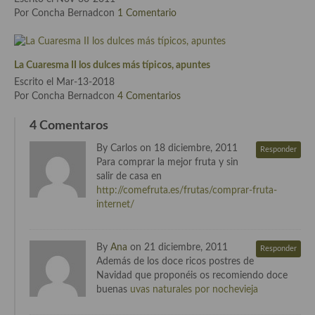
Por Concha Bernadcon
1 Comentario
Cocina Danesa
Cocina de la Republica Checa
La Cuaresma II los dulces más típicos, apuntes
Cocina de Polonia
Escrito el Mar-13-2018
Por Concha Bernadcon
4 Comentarios
Cocina de Ucrania
4 Comentaros
Cocina Eslovena
By Carlos on 18 diciembre, 2011
Responder
Cocina Francesa
Para comprar la mejor fruta y sin
salir de casa en
Cocina Griega
http://comefruta.es/frutas/comprar-fruta-
internet/
Cocina Holandesa
Cocina Hungara
By
Ana
on 21 diciembre, 2011
Responder
Además de los doce ricos postres de
Cocina Irlanda
Navidad que proponéis os recomiendo doce
buenas
uvas naturales por nochevieja
Cocina Italiana