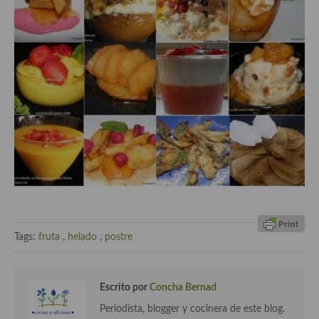
Cocina del Pacifico
Cocina filipina
Cocina de Hawái
Cocina de Madagascar
Cocina Africana
Cocina Sudafrinaca
Cocina del Congo
Cocina Sefardí
Cocina Yoshoku
Tags:
fruta
,
helado
,
postre
Cocina callejera
Escrito por
Concha Bernad
Cocina fusión
Periodista, blogger y cocinera de este blog.
Cocinas de España