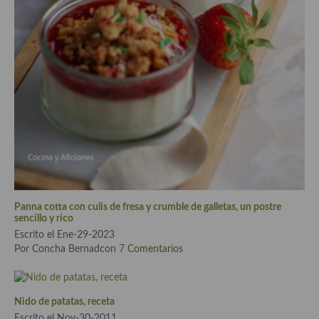
Cocina Murciana
Cocina Navarra
Cocina Riojana
Cocina Valenciana
Cocina Vasca
Cocina Europea
Cocina Alemana
Panna cotta con culis de fresa y crumble de galletas, un postre
sencillo y rico
Cocina Austriaca
Escrito el Ene-29-2023
Por Concha Bernadcon
7 Comentarios
Cocina Belga
Cocina Britanica
Nido de patatas, receta
Cocina Bulgara
Escrito el Nov-30-2011