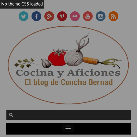
No theme CSS loaded