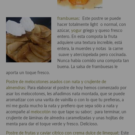
Plato principal
frambuesas
: Este postre se puede
Aves
hacer totalmente light o normal, con
azúcar,
yogur
griego y queso fresco
Carne
entero. En esta compota la fruta
adquiere una textura increíble, está
Pescado y Marisco
entera, la muerdes y notas la carne
suave y aterciopelada pero cocinada.
Postres y dulces
Nunca había comido una compota tan
buena. La salsa de frambuesas le
Postres con frutas
aporta un toque fresco.
Postre de melocotones asados con nata y crujiente de
Quesos, recetas
almendras
: Para elaborar el postre de hoy hemos comenzado por
asar los melocotones, les añadimos nata montada, que se puede
Salazones y encurtidos
aromatizar con una varita de vainilla o con lo que tu prefieras, a
mi me gusta mucho la nata y prefiero que sepa sólo a nata y
Recetas Especiales
acompañe al
melocotón
no que tape su sabor; para terminar, un
crujiente de láminas de almedra caramelizadas y unas hojitas de
Recetas de Cuaresma
menta para dar el toque verde y fresco. Delicioso.
Recetas maridadas con los mejores AOVES
Postre de frutas y caviar cítrico con crema dulce de limequat
: Este