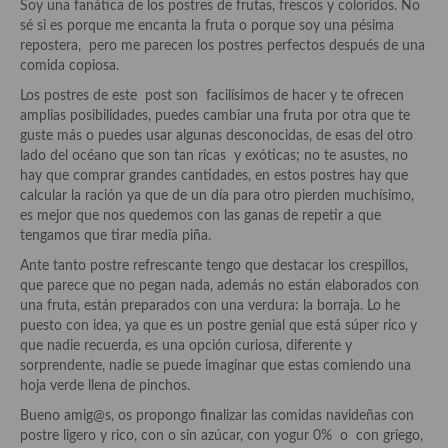
Historia de la gastronomía, platos celebres, cocineros, críticos,
Soy una fanática de los postres de frutas, frescos y coloridos. No
historias culinarias y otras cosas
sé si es porque me encanta la fruta o porque soy una pésima
repostera, pero me parecen los postres perfectos después de una
Origen y evolución de la comida
comida copiosa.
Los postres de este post son facilísimos de hacer y te ofrecen
Protocolo y buenas maneras.
amplias posibilidades, puedes cambiar una fruta por otra que te
guste más o puedes usar algunas desconocidas, de esas del otro
Ocio – restaurantes, bares, tabernas
lado del océano que son tan ricas y exóticas; no te asustes, no
hay que comprar grandes cantidades, en estos postres hay que
Viajes eno-gastro-turísticos
calcular la ración ya que de un día para otro pierden muchísimo,
es mejor que nos quedemos con las ganas de repetir a que
En El Candelero
tengamos que tirar media piña.
Las opiniones de la «Cocinera»
Ante tanto postre refrescante tengo que destacar los crespillos,
que parece que no pegan nada, además no están elaborados con
Prensa
una fruta, están preparados con una verdura: la borraja. Lo he
puesto con idea, ya que es un postre genial que está súper rico y
Recetas
que nadie recuerda, es una opción curiosa, diferente y
sorprendente, nadie se puede imaginar que estas comiendo una
Acompañamientos
hoja verde llena de pinchos.
Bueno amig@s, os propongo finalizar las comidas navideñas con
Airfryer recetas
postre ligero y rico, con o sin azúcar, con yogur 0% o con griego,