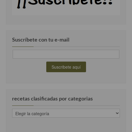
Suscríbete con tu e-mail
recetas clasificadas por categorias
recetas
clasificadas
por
categorias