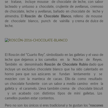
se tratase, incluye mousse de chocolate de leche, con sabor
Aderezos, salsas, vinagretas, especias, hierbas aromáticas o
lacteado y untuoso a chocolate, crujiente de avellanas, cremoso
aditivos
de chocolate, leche y avellanas, bañado en chocolate de leche y
almendra. El
Roscón de Chocolate Blanco
, relleno de mousse
Especias, mezclas de especias
de chocolate blanco, punch de vainilla y crema de dulce de
leche.
Hierbas aromáticas
Aceites
Mojos y pastas
El Roscón del “Cuarto Rey”, simbolizado en las galletas y el vaso de
Sales y polvos
leche que dejamos a los camellos en la Noche de Reyes.
También es denominado
Roscón de Chocolate Rubio
dado que
Salsas y mojos
incluye un exclusivo chocolate blanco que ha sido calentado en
horno para que sus azúcares se fundan lentamente y se
Adobos
mezclen con la manteca de cacao. Ello da como resultado
un chocolate fundente con un sabor a medio camino entre la
Aperitivos
galleta y el caramelo. Lleva también crema de chocolate biscuit
y un acabado con distintos tipos de mini galletas. Los
Bebidas
camellos pueden estar contentos.
Bocadillos, hamburguesas, sándwich, emparedados, tostas y
Pero no son los únicos si eres tradicional y te gustan los “
roscones