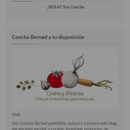
Cocina del Pacifico
¡HOLA!! Soy Concha
Cocina filipina
Cocina de Hawái
Cocina de Madagascar
Concha Bernad a tu disposición
Cocina Africana
Cocina Sudafrinaca
Cocina del Congo
Cocina Sefardí
Cocina Yoshoku
Cocina callejera
Hola
Cocina fusión
Soy Concha Bernad periodista, autora y cocinera este blog,
me encanta escribir y cocinar, investigar productos de
Cocinas de España