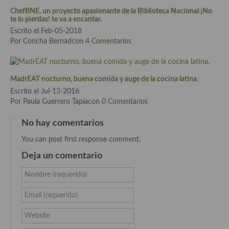
ChefBNE, un proyecto apasionante de la Biblioteca Nacional ¡No
Cocina de Guatemala
te lo pierdas! te va a encantar.
Escrito el Feb-05-2018
Cocina de Nicaragua
Por Concha Bernadcon
4 Comentarios
Cocina Ecuatoriana
Cocina Jamaicana
MadrEAT nocturno, buena comida y auge de la cocina latina.
Escrito el Jul-13-2016
Cocina Mexicana
Por Paula Guerrero Tapiacon
0 Comentarios
Cocina peruana
No hay comentarios
Cocina de Oriente Medio
You can post first response comment.
Deja un comentario
Cocina israelí
Nombre (requerido)
Cocina libanesa
Email (requerido)
Cocina Armenia
Website
Cocina Siria