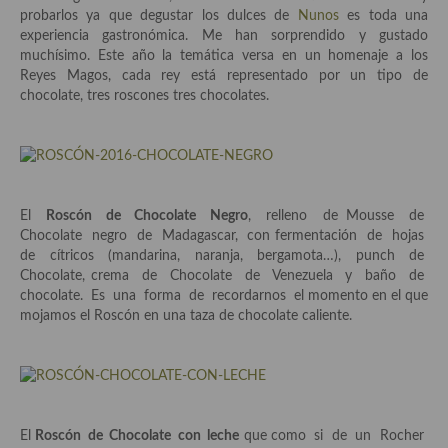
Historia de la gastronomía, platos celebres, cocineros, críticos,
probarlos ya que degustar los dulces de
Nunos
es toda una
historias culinarias y otras cosas
experiencia gastronómica. Me han sorprendido y gustado
muchísimo. Este año la temática versa en un homenaje a los
Origen y evolución de la comida
Reyes Magos, cada rey está representado por un tipo de
chocolate, tres roscones tres chocolates.
Protocolo y buenas maneras.
Ocio – restaurantes, bares, tabernas
Viajes eno-gastro-turísticos
El
Roscón de Chocolate Negro
, relleno de Mousse de
En El Candelero
Chocolate negro de Madagascar, con fermentación de hojas
de cítricos (mandarina, naranja, bergamota…), punch de
Las opiniones de la «Cocinera»
Chocolate, crema de Chocolate de Venezuela y baño de
chocolate. Es una forma de recordarnos el momento en el que
Prensa
mojamos el Roscón en una taza de chocolate caliente.
Recetas
Acompañamientos
Airfryer recetas
El
Roscón de Chocolate con leche
que como si de un Rocher