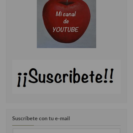
Cocina Murciana
Cocina Navarra
Cocina Riojana
Cocina Valenciana
Cocina Vasca
Cocina Europea
Cocina Alemana
Cocina Austriaca
Cocina Belga
Cocina Britanica
Suscríbete con tu e-mail
Cocina Bulgara