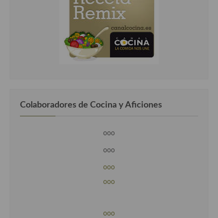
Colaboradores de Cocina y Aficiones
ooo
ooo
ooo
ooo
ooo