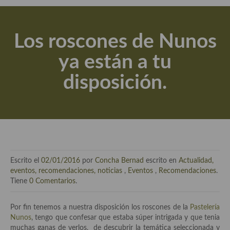
Actualidad y recomendaciones
Libros de cocina, repostería, gastronomía y más
Los roscones de Nunos
Apuntes, estudios sobre temas interesantes e importantes
ya están a tu
Aceite de Oliva Virgen Extra (AOVE)
disposición.
Recetas maridadas con los mejores AOVES
Flores en la cocina recetas
Técnicas de emplatado
El mundo del vino y las bebidas
Escrito el
02/01/2016
por
Concha Bernad
escrito en
Actualidad,
Tiendas especiales
eventos, recomendaciones, noticias
,
Eventos
,
Recomendaciones
.
Tiene
0 Comentarios
.
En la mesa: menaje, vajilla, técnicas de emplatado, decoración
Por fin tenemos a nuestra disposición los roscones de la
Pastelería
Especias, hierbas, condimentos, espesantes y aditivos
Nunos
, tengo que confesar que estaba súper intrigada y que tenia
muchas ganas de verlos, de descubrir la temática seleccionada y