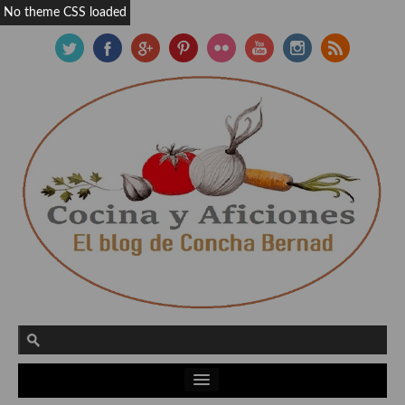
No theme CSS loaded