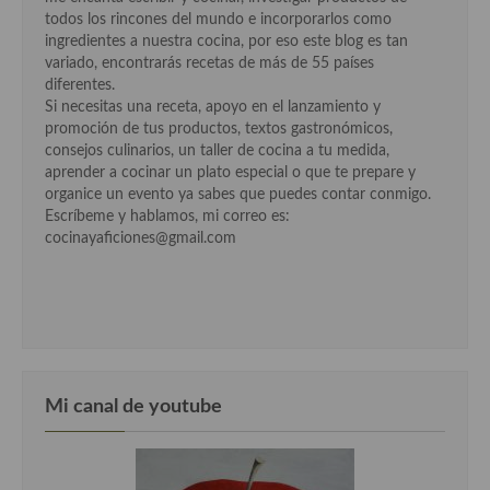
todos los rincones del mundo e incorporarlos como
ingredientes a nuestra cocina, por eso este blog es tan
Cocina Andaluza
variado, encontrarás recetas de más de 55 países
diferentes.
Cocina Aragonesa
Si necesitas una receta, apoyo en el lanzamiento y
promoción de tus productos, textos gastronómicos,
Cocina Asturiana
consejos culinarios, un taller de cocina a tu medida,
aprender a cocinar un plato especial o que te prepare y
Cocina Balear
organice un evento ya sabes que puedes contar conmigo.
Escríbeme y hablamos, mi correo es:
Cocina Canaria
cocinayaficiones@gmail.com
Cocina Castellana
Cocina Castilla – La Mancha
Cocina Catalana
Cocina Extremeña
Mi canal de youtube
Cocina Gallega
Cocina Madrileña