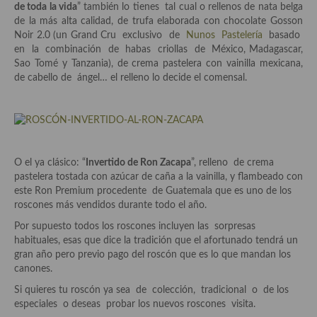
demás
de toda la vida
” también lo tienes tal cual o rellenos de nata belga
de la más alta calidad, de trufa elaborada con chocolate Gosson
Entrantes y primeros platos
Noir 2.0 (un Grand Cru exclusivo de
Nunos Pastelería
basado
en la combinación de habas criollas de México, Madagascar,
Ensaladas
Sao Tomé y Tanzania), de crema pastelera con vainilla mexicana,
de cabello de ángel… el relleno lo decide el comensal.
Entrantes
Gazpachos, salmorejos, sopas y cremas frías
Quínoa
O el ya clásico: “
Invertido de Ron Zacapa
”, relleno de crema
Pasta
pastelera tostada con azúcar de caña a la vainilla, y flambeado con
este Ron Premium procedente de Guatemala que es uno de los
Arroces Y fideuás
roscones más vendidos durante todo el año.
Por supuesto todos los roscones incluyen las sorpresas
Legumbres y cereales
habituales, esas que dice la tradición que el afortunado tendrá un
gran año pero previo pago del roscón que es lo que mandan los
Cuscús
canones.
Huevos
Si quieres tu roscón ya sea de colección, tradicional o de los
especiales o deseas probar los nuevos roscones visita.
Masas elaboradas con harina, pizzas, quiches y demás