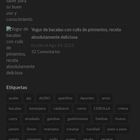
Yogur de bacalao con culis de pimientos, receta
absolutamente deliciosa
Escrito el Ago-24-2023
32 Comentarios
Etiquetas
aceite
ajo
ALIÑO
aperitivo
Apuntes
arroz
bacalao
berenjena
calabacin
carne
CEBOLLA
crema
curry
ensalada
gambas
gastrónomia
hierbas
huevo
jamón
limon
manzana
naranja
navidad
paso a paso
patata
pimiento
pollo
queso
receta
recetas