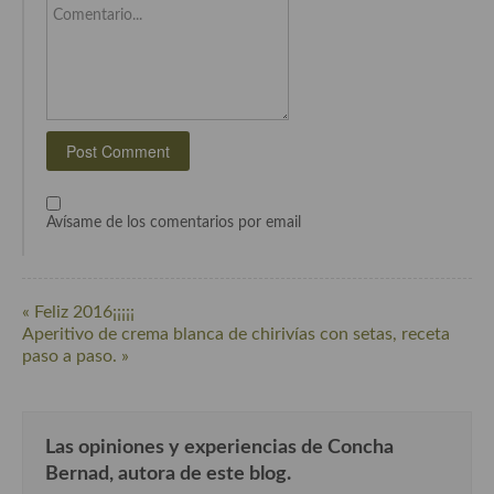
Comentario...
Cocina Azerí (Azerbaiyán)
Cocina de Egipto
Cocina de Tunez
Cocina Oriental
Cocina Tailandesa
Avísame de los comentarios por email
Cocina Japonesa
Cocina Vietnamita
« Feliz 2016¡¡¡¡¡
Cocina camboyana
Aperitivo de crema blanca de chirivías con setas, receta
paso a paso. »
Cocina Coreana
Cocina HIndú
Las opiniones y experiencias de Concha
Cocina China
Bernad, autora de este blog.