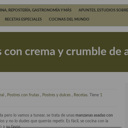
INA, REPOSTERÍA, GASTRONOMÍA Y MÁS
APUNTES, ESTUDIOS SOBRE
RECETAS ESPECIALES
COCINAS DEL MUNDO
 con crema y crumble de a
ral
,
Postres con frutas
,
Postres y dulces
,
Recetas
. Tiene
1
da pero lo vamos a tunear, se trata de unas
manzanas asadas con
s y no lo dudes que querrás repetir. Es fácil, se cocina con la
o a su favor.