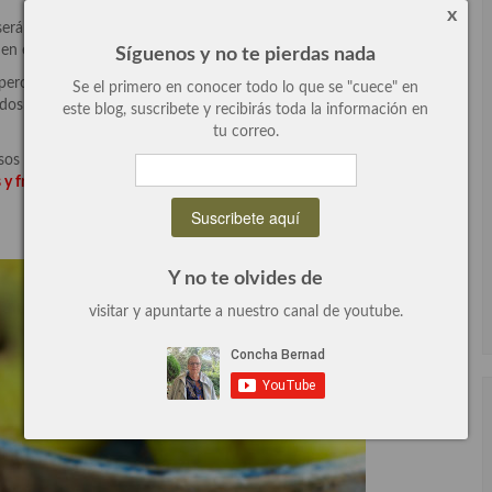
x
te será preparar una crema de manzana y terminaremos con un
 el horno. ¡Sencillo y rico!
Síguenos y no te pierdas nada
co pero de vez en cuando hay que pecar y con estas ricas manzanas
Se el primero en conocer todo lo que se "cuece" en
ridos y cuando llegue la fruta rica este verano podemos cambiar la
este blog, suscribete y recibirás toda la información en
tu correo.
osos y no me cansan nunca, siempre estoy buscando recetas
 y frutales
.
Seguro que encuentras alguna que te gusta, solo tienes
Y no te olvides de
visitar y apuntarte a nuestro canal de youtube.