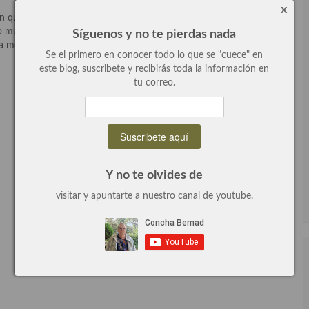
x
ue decidí celebrar la fiesta. Lo primero era establecer el menú,
o muy pocos platos de este maravilloso país, mi experiencia
Síguenos y no te pierdas nada
 menudo, a restaurantes de esta especialidad.
Se el primero en conocer todo lo que se "cuece" en
este blog, suscribete y recibirás toda la información en
tu correo.
Y no te olvides de
visitar y apuntarte a nuestro canal de youtube.