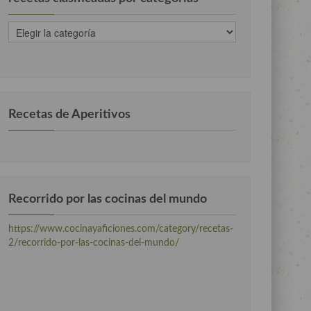
recetas
clasificadas
por
categorias
Recetas de Aperitivos
Recorrido por las cocinas del mundo
https://www.cocinayaficiones.com/category/recetas-
2/recorrido-por-las-cocinas-del-mundo/