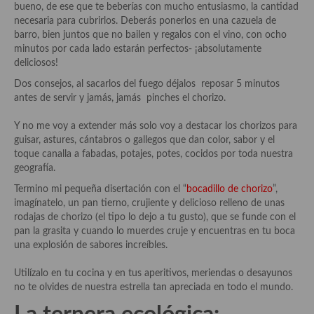
demás
bueno, de ese que te beberías con mucho entusiasmo, la cantidad
necesaria para cubrirlos. Deberás ponerlos en una cazuela de
Entrantes y primeros platos
barro, bien juntos que no bailen y regalos con el vino, con ocho
minutos por cada lado estarán perfectos- ¡absolutamente
Ensaladas
deliciosos!
Dos consejos, al sacarlos del fuego déjalos reposar 5 minutos
Entrantes
antes de servir y jamás, jamás pinches el chorizo.
Gazpachos, salmorejos, sopas y cremas frías
Y no me voy a extender más solo voy a destacar los chorizos para
guisar, astures, cántabros o gallegos que dan color, sabor y el
Quínoa
toque canalla a fabadas, potajes, potes, cocidos por toda nuestra
geografía.
Pasta
Termino mi pequeña disertación con el “
bocadillo de chorizo
”,
Arroces Y fideuás
imagínatelo, un pan tierno, crujiente y delicioso relleno de unas
rodajas de chorizo (el tipo lo dejo a tu gusto), que se funde con el
Legumbres y cereales
pan la grasita y cuando lo muerdes cruje y encuentras en tu boca
una explosión de sabores increíbles.
Cuscús
Utilízalo en tu cocina y en tus aperitivos, meriendas o desayunos
Huevos
no te olvides de nuestra estrella tan apreciada en todo el mundo.
Masas elaboradas con harina, pizzas, quiches y demás