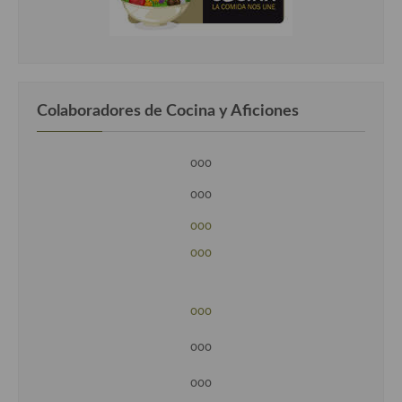
Colaboradores de Cocina y Aficiones
ooo
ooo
ooo
ooo
ooo
ooo
ooo