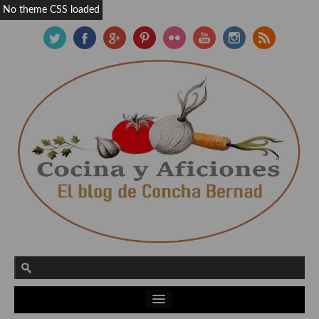
No theme CSS loaded