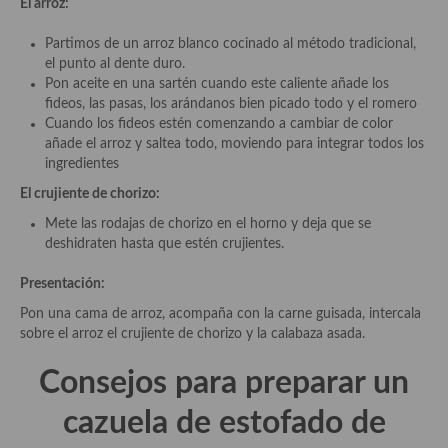
El arroz:
Cocina Murciana
Partimos de un arroz blanco cocinado al método tradicional,
el punto al dente duro.
Cocina Navarra
Pon aceite en una sartén cuando este caliente añade los
fideos, las pasas, los arándanos bien picado todo y el romero
Cocina Riojana
Cuando los fideos estén comenzando a cambiar de color
añade el arroz y saltea todo, moviendo para integrar todos los
Cocina Valenciana
ingredientes
Cocina Vasca
El crujiente de chorizo:
Mete las rodajas de chorizo en el horno y deja que se
Cocina Europea
deshidraten hasta que estén crujientes.
Cocina Alemana
Presentación:
Cocina Austriaca
Pon una cama de arroz, acompaña con la carne guisada, intercala
sobre el arroz el crujiente de chorizo y la calabaza asada.
Cocina Belga
Consejos para preparar un
Cocina Britanica
cazuela de estofado de
Cocina Bulgara