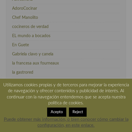
AdoroCocinar
Chef Manolito
cocineros de verdad
EL mundo a bocados
En Guete
Gabriela clavo y canela
la francesa aux fourneaux
la gastrored
lola en la cocina
Utilizamos cookies propias y de terceros para mejorar la experiencia
de navegación y ofrecer contenidos y publicidad de interés. Al
los tragaldabas
continuar con la navegación entendemos que se acepta nuestra
Mexico Sabroso
política de cookies.
mi blog de pintxos
Acepto
Reject
Nutriguia
Puede obtener más información, o bien conocer cómo cambiar la
configuración, en este enlace.
recetas canarias