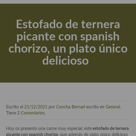
Actualidad y recomendaciones
Libros de cocina, repostería, gastronomía y más
Estofado de ternera
Apuntes, estudios sobre temas interesantes e importantes
picante con spanish
Aceite de Oliva Virgen Extra (AOVE)
chorizo, un plato único
Recetas maridadas con los mejores AOVES
delicioso
Flores en la cocina recetas
Técnicas de emplatado
El mundo del vino y las bebidas
Tiendas especiales
Escrito el
21/12/2021
por
Concha Bernad
escrito en
General
.
En la mesa: menaje, vajilla, técnicas de emplatado, decoración
Tiene
2 Comentarios
.
Especias, hierbas, condimentos, espesantes y aditivos
Hoy os presento una carne muy especial, este
estofado de ternera
picante con spanish chorizo
, que además de plato único delicioso