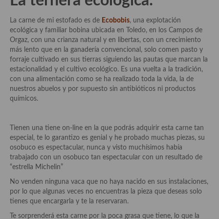
La ternera ecológica:
Plato principal
La carne de mi estofado es de
Ecobobis
, una explotación
ecológica y familiar bobina ubicada en Toledo, en los Campos de
Aves
Orgaz, con una crianza natural y en libertas, con un crecimiento
más lento que en la ganadería convencional, solo comen pasto y
Carne
forraje cultivado en sus tierras siguiendo las pautas que marcan la
estacionalidad y el cultivo ecológico. Es una vuelta a la tradición,
Pescado y Marisco
con una alimentación como se ha realizado toda la vida, la de
nuestros abuelos y por supuesto sin antibióticos ni productos
Postres y dulces
químicos.
Postres con frutas
Tienen una tiene on-line en la que podrás adquirir esta carne tan
Quesos, recetas
especial, te lo garantizo es genial y he probado muchas piezas, su
osobuco es espectacular, nunca y visto muchísimos había
Salazones y encurtidos
trabajado con un osobuco tan espectacular con un resultado de
“estrella Michelin”
Recetas Especiales
No venden ninguna vaca que no haya nacido en sus instalaciones,
por lo que algunas veces no encuentras la pieza que deseas solo
Recetas de Cuaresma
tienes que encargarla y te la reservaran.
Recetas maridadas con los mejores AOVES
Te sorprenderá esta carne por la poca grasa que tiene, lo que la