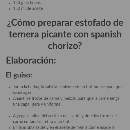
Cocina del Pacifico
150 g de fideos
150 ml de aceite
Cocina filipina
¿Cómo preparar estofado de
Cocina de Hawái
ternera picante con spanish
Cocina de Madagascar
chorizo?
Cocina Africana
Elaboración:
Cocina Sudafrinaca
Cocina del Congo
El guiso:
Cocina Sefardí
Junta la harina, la sal y la pimienta en un bol, mueve para que
se integren.
Cocina Yoshoku
Añade los trozos de carne y mezcla, para que la carne tenga
una capa ligera y uniforme.
Cocina callejera
Agrega la mitad del aceite a una saute y dore los trozos de
Cocina fusión
carne en tandas, retira a un bol.
En la misma saute y en el aceite de freír la carne añade la
Cocinas de España