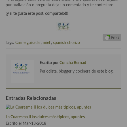
Cocina Luxemburgo
puntualización o pregunta deja un comentario y te contestare.
¡y si te gusta este post, compártelo!!!
Cocina Polaca
Cocina portuguesa
Cocina Rusa
Tags:
Carne guisada
,
miel
,
spanish chorizo
Cocina Sueca
Cocina Suiza
Escrito por
Concha Bernad
Periodista, blogger y cocinera de este blog.
Cocina Turca
Entradas Relacionadas
La Cuaresma II los dulces más típicos, apuntes
Escrito el Mar-13-2018