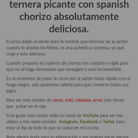
ternera picante con spanish
Cocina Danesa
chorizo absolutamente
Cocina de la Republica Checa
deliciosa.
Cocina de Polonia
El arroz déjalo al dente duro lo tendrás que terminar en la sartén
Cocina de Ucrania
cuando le añadas los fideos, es una autentica sorpresa, ya que
cruje y esta delicioso.
Cocina Eslovena
Cuando prepares el crujiente de chorizo ten cuidado y vigila para
Cocina Francesa
que no se haga demasiado que amargara y será incomestible.
En el momento de pasar la carne por la sartén hazlo rápido con el
Cocina Griega
fuego alegre, solo queremos sellarla para que conserve todos sus
jugos.
Cocina Holandesa
Para ver más recetas de
carne
,
miel
,
calabaza
,
arroz
solo tienes
Cocina Hungara
que pulsar en el rojo.
Si te gusta esta receta visita mi canal de
YouTube
para ver mis
Cocina Irlanda
videos y mis redes sociales
Instagram
,
Facebook
o
Twiter
para
estar al día de todo lo que se cuece en mi cocina.
Cocina Italiana
Ante alguna duda para su elaboración o me quieres hacer alguna