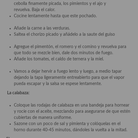
cebolla finamente picada, los pimientos y el ajo y
revuelva. Baja el calor.
Cocina Andaluza
Cocine lentamente hasta que este pochado.
Cocina Aragonesa
Añade la carne a las verduras.
Saltea el chorizo picado y añádelo a la saute del guiso
Cocina Asturiana
Agregue el pimentón, el romero y el comino y revuelva para
Cocina Balear
que todo se mezcle bien, dale dos minutos de fuego.
Añade los tomates, el caldo de ternera y la miel.
Cocina Canaria
Vamos a dejar hervir a fuego lento y luego, a medio tapar
Cocina Castellana
dejando la tapa ligeramente entreabierto para que el vapor
pueda escapar y la salsa se espese lentamente.
Cocina Castilla – La Mancha
La calabaza:
Cocina Catalana
Coloque las rodajas de calabaza en una bandeja para hornear
Cocina Extremeña
y rocíe con el aceite, mezclando para asegurarse de que estén
cubiertas de manera uniforme.
Cocina Gallega
Sazone con un poco de sal y pimienta y colóquelas en el
horno durante 40-45 minutos, dándoles la vuelta a la mitad.
Cocina Madrileña