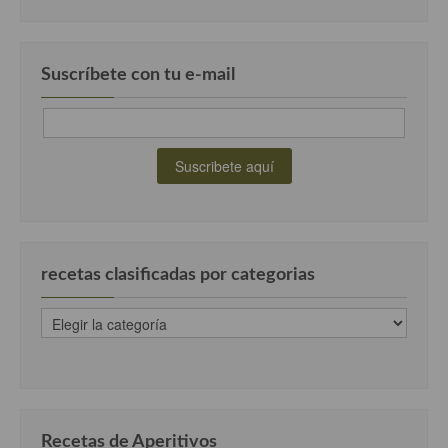
Suscríbete con tu e-mail
recetas clasificadas por categorias
recetas
clasificadas
por
categorias
Recetas de Aperitivos