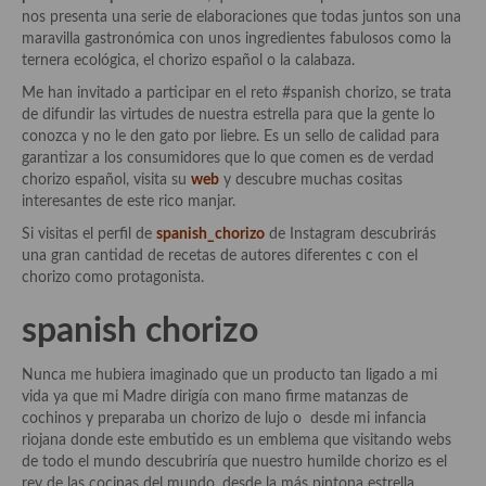
Historia de la gastronomía, platos celebres, cocineros, críticos,
nos presenta una serie de elaboraciones que todas juntos son una
historias culinarias y otras cosas
maravilla gastronómica con unos ingredientes fabulosos como la
ternera ecológica, el chorizo español o la calabaza.
Origen y evolución de la comida
Me han invitado a participar en el reto #spanish chorizo, se trata
Protocolo y buenas maneras.
de difundir las virtudes de nuestra estrella para que la gente lo
conozca y no le den gato por liebre. Es un sello de calidad para
Ocio – restaurantes, bares, tabernas
garantizar a los consumidores que lo que comen es de verdad
chorizo español, visita su
web
y descubre muchas cositas
Viajes eno-gastro-turísticos
interesantes de este rico manjar.
Si visitas el perfil de
spanish_chorizo
de Instagram descubrirás
En El Candelero
una gran cantidad de recetas de autores diferentes c con el
chorizo como protagonista.
Las opiniones de la «Cocinera»
spanish chorizo
Prensa
Recetas
Nunca me hubiera imaginado que un producto tan ligado a mi
vida ya que mi Madre dirigía con mano firme matanzas de
Acompañamientos
cochinos y preparaba un chorizo de lujo o desde mi infancia
riojana donde este embutido es un emblema que visitando webs
Airfryer recetas
de todo el mundo descubriría que nuestro humilde chorizo es el
rey de las cocinas del mundo, desde la más pintona estrella