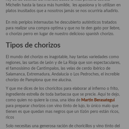
Aderezos, salsas, vinagretas, especias, hierbas aromáticas o
Michelin hasta la tasca más humilde, les apasiona y lo utilizan en
aditivos
platos inusitados que a nosotros jamás se nos ocurriría añadirlo.
Especias, mezclas de especias
En mis periplos internautas he descubierto auténticos tratados
para realizar una compra optima y que no te den gato por liebre,
Hierbas aromáticas
o chorizo perro en lugar de nuestro delicioso spanish chorizo.
Tipos de chorizos
Aceites
Mojos y pastas
El mundo del chorizo es inagotable, hay tantas variedades como
regiones, las sartas de León y de La Rioja que son espectaculares,
Sales y polvos
el famosísimo de Cantimpalos, las velas de cerdo ibérico de
Salamanca, Extremadura, Andalucía o Los Pedroches, el increíble
Salsas y mojos
chorizo de Pamplona que me alucina.
Y que me dices de los choricitos para elaborar al infierno o frito,
Adobos
ingrediente estrella de toda barbacoa que se precie. Aquí te dejo,
como quien no quiere la cosa, una idea de
Martin Berasategui
Aperitivos
para preparar chorizos con vino tinto de lujo, lo único malo que
tienen es que quedan mas negros que un tizón pero están ricos,
Bebidas
ricos
Bocadillos, hamburguesas, sándwich, emparedados, tostas y
Solo necesitas una generosa ración de choricillos y vino tinto del