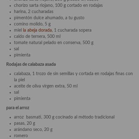
Cocina Azerí (Azerbaiyán)
chorizo sarta riojano, 100 g cortado en rodajas
harina, 2 cucharadas
Cocina de Egipto
pimentón dulce ahumado, a tu gusto
comino molido, 5 g
Cocina de Tunez
miel
la abeja dorada
, 1 cucharada sopera
caldo de ternera, 500 ml
Cocina Oriental
tomate natural pelado en conserva, 500 g
sal
Cocina Tailandesa
pimienta
Rodajas de calabaza asada
Cocina Japonesa
calabaza, 1 trozo de sin semillas y cortada en rodajas finas con
Cocina Vietnamita
la piel
aceite de oliva virgen extra, 50 ml
Cocina camboyana
sal
pimienta
Cocina Coreana
para el arroz
Cocina HIndú
arroz basmati, 300 g cocinado al método tradicional
pasas, 20 g
Cocina China
arándano seco, 20 g
romero