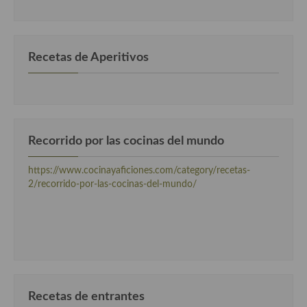
categorias
Cocina Murciana
Cocina Navarra
Recetas de Aperitivos
Cocina Riojana
Cocina Valenciana
Cocina Vasca
Recorrido por las cocinas del mundo
Cocina Europea
https://www.cocinayaficiones.com/category/recetas-
2/recorrido-por-las-cocinas-del-mundo/
Cocina Alemana
Cocina Austriaca
Cocina Belga
Cocina Britanica
Recetas de entrantes
Cocina Bulgara