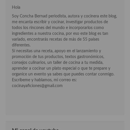
Cocina del Pacifico
Hola
Cocina filipina
Soy Concha Bernad periodista, autora y cocinera este blog,
me encanta escribir y cocinar, investigar productos de
Cocina de Hawái
todos los rincones del mundo e incorporarlos como
ingredientes a nuestra cocina, por eso este blog es tan
Cocina de Madagascar
variado, encontrarás recetas de más de 55 países
diferentes.
Cocina Africana
Si necesitas una receta, apoyo en el lanzamiento y
promoción de tus productos, textos gastronómicos,
Cocina Sudafrinaca
consejos culinarios, un taller de cocina a tu medida,
aprender a cocinar un plato especial o que te prepare y
Cocina del Congo
organice un evento ya sabes que puedes contar conmigo.
Escríbeme y hablamos, mi correo es:
Cocina Sefardí
cocinayaficiones@gmail.com
Cocina Yoshoku
Cocina callejera
Cocina fusión
Cocinas de España