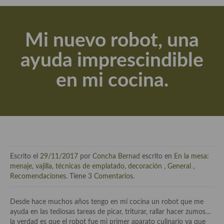
Actualidad y recomendaciones
Libros de cocina, repostería, gastronomía y más
Mi nuevo robot, una
Apuntes, estudios sobre temas interesantes e importantes
ayuda imprescindible
Aceite de Oliva Virgen Extra (AOVE)
en mi cocina.
Recetas maridadas con los mejores AOVES
Flores en la cocina recetas
Técnicas de emplatado
El mundo del vino y las bebidas
Escrito el
29/11/2017
por
Concha Bernad
escrito en
En la mesa:
Tiendas especiales
menaje, vajilla, técnicas de emplatado, decoración
,
General
,
Recomendaciones
. Tiene
3 Comentarios
.
En la mesa: menaje, vajilla, técnicas de emplatado, decoración
Desde hace muchos años tengo en mi cocina un robot que me
Especias, hierbas, condimentos, espesantes y aditivos
ayuda en las tediosas tareas de picar, triturar, rallar hacer zumos…
la verdad es que el robot fue mi primer aparato culinario ya que