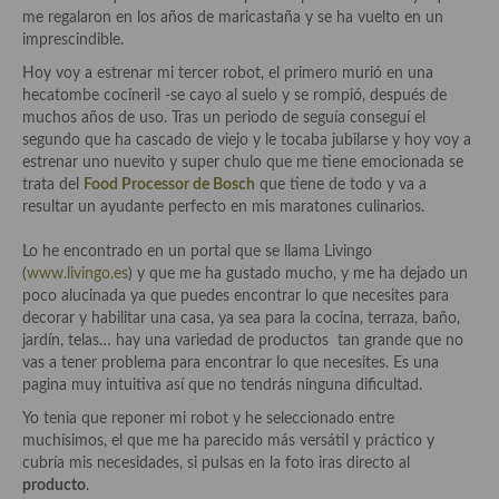
Historia de la gastronomía, platos celebres, cocineros, críticos,
me regalaron en los años de maricastaña y se ha vuelto en un
historias culinarias y otras cosas
imprescindible.
Origen y evolución de la comida
Hoy voy a estrenar mi tercer robot, el primero murió en una
hecatombe cocineril -se cayo al suelo y se rompió, después de
Protocolo y buenas maneras.
muchos años de uso. Tras un periodo de seguía conseguí el
segundo que ha cascado de viejo y le tocaba jubilarse y hoy voy a
Ocio – restaurantes, bares, tabernas
estrenar uno nuevito y super chulo que me tiene emocionada se
trata del
Food Processor de Bosch
que tiene de todo y va a
Viajes eno-gastro-turísticos
resultar un ayudante perfecto en mis maratones culinarios.
En El Candelero
Lo he encontrado en un portal que se llama Livingo
(
www.livingo.es
) y que me ha gustado mucho, y me ha dejado un
Las opiniones de la «Cocinera»
poco alucinada ya que puedes encontrar lo que necesites para
decorar y habilitar una casa, ya sea para la cocina, terraza, baño,
Prensa
jardín, telas… hay una variedad de productos tan grande que no
vas a tener problema para encontrar lo que necesites. Es una
Recetas
pagina muy intuitiva así que no tendrás ninguna dificultad.
Yo tenia que reponer mi robot y he seleccionado entre
Acompañamientos
muchísimos, el que me ha parecido más versátil y práctico y
cubría mis necesidades, si pulsas en la foto iras directo al
Airfryer recetas
producto
.