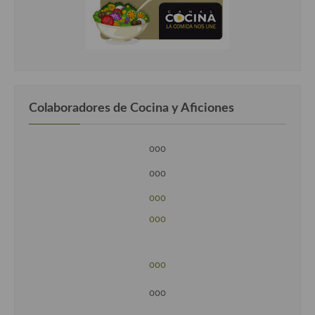
Colaboradores de Cocina y Aficiones
ooo
ooo
ooo
ooo
ooo
ooo