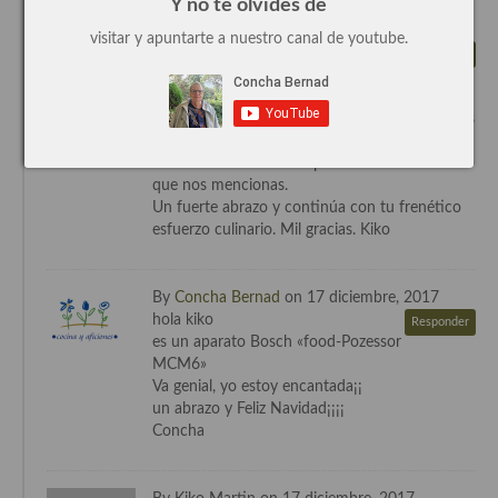
Y no te olvides de
By Kiko Martin on 16 diciembre, 2017
Recetas de fiesta, Navidad y días señalados
visitar y apuntarte a nuestro canal de youtube.
Hola Concha, serias tan amable de
Responder
facilitarme la referencia del
Resumen tematicos de recetas
procesador de alimentos Bosch que te has
comprado sólo de esta forma podrán los Reyes
Cocinas del mundo
Magos tener claro que es lo que quiero dentro
de la infinidad de estos procesadores en la web
Cocina Americana
que nos mencionas.
Un fuerte abrazo y continúa con tu frenético
Cocina Argentina
esfuerzo culinario. Mil gracias. Kiko
Cocina Brasileña
By
Concha Bernad
on 17 diciembre, 2017
Cocina colombiana
hola kiko
Responder
es un aparato Bosch «food-Pozessor
Cocina Cajún y Creole
MCM6»
Va genial, yo estoy encantada¡¡
Cocina Venezolana
un abrazo y Feliz Navidad¡¡¡¡
Concha
Cocina Cubana
Cocina de Estados Unidos