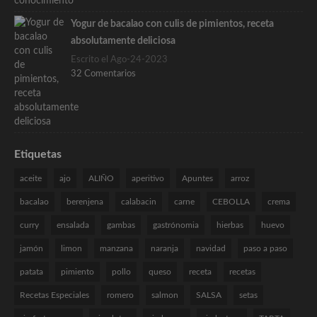
Yogur de bacalao con culis de pimientos, receta
absolutamente deliciosa
Escrito el Ago-24-2023
32 Comentarios
Etiquetas
aceite
ajo
ALIÑO
aperitivo
Apuntes
arroz
bacalao
berenjena
calabacin
carne
CEBOLLA
crema
curry
ensalada
gambas
gastrónomia
hierbas
huevo
jamón
limon
manzana
naranja
navidad
paso a paso
patata
pimiento
pollo
queso
receta
recetas
Recetas Especiales
romero
salmon
SALSA
setas