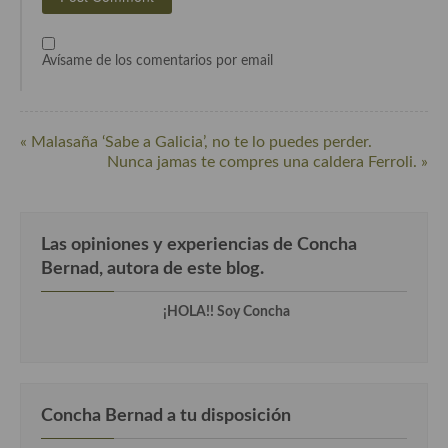
Cocina Azerí (Azerbaiyán)
Cocina de Egipto
Avísame de los comentarios por email
Cocina de Tunez
Cocina Oriental
« Malasaña ‘Sabe a Galicia’, no te lo puedes perder.
Nunca jamas te compres una caldera Ferroli. »
Cocina Tailandesa
Cocina Japonesa
Las opiniones y experiencias de Concha
Cocina Vietnamita
Bernad, autora de este blog.
Cocina camboyana
¡HOLA!! Soy Concha
Cocina Coreana
Cocina HIndú
Concha Bernad a tu disposición
Cocina China