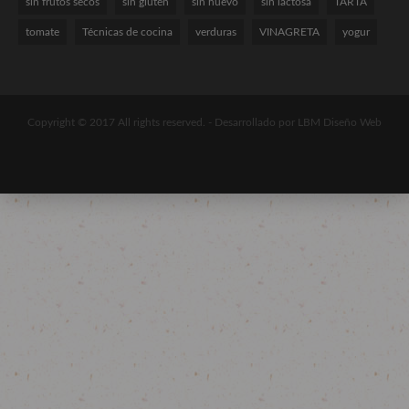
sin frutos secos
sin gluten
sin huevo
sin lactosa
TARTA
tomate
Técnicas de cocina
verduras
VINAGRETA
yogur
Copyright © 2017 All rights reserved. -
Desarrollado por LBM Diseño Web