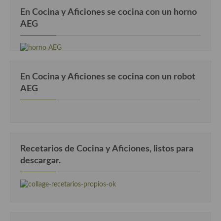
Cocina Luxemburgo
En Cocina y Aficiones se cocina con un horno
AEG
Cocina Polaca
Cocina portuguesa
Cocina Rusa
En Cocina y Aficiones se cocina con un robot
Cocina Sueca
AEG
Cocina Suiza
Cocina Turca
Recetarios de Cocina y Aficiones, listos para
descargar.