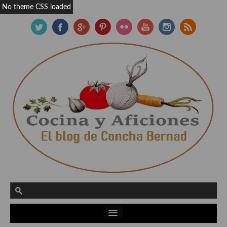
No theme CSS loaded