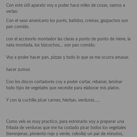
Aderezos, salsas, vinagretas, especias, hierbas aromáticas o
Con este útil aparato voy a poder hace miles de cosas, vamos a
aditivos
verlas:
Con el vaso americano los purés, batidos, cremas, gazpachos son
Especias, mezclas de especias
pan comido.
Hierbas aromáticas
con el accesorio montador las claras a punto de punto de nieve, la
nata montada, los bizcochos… son pan comido.
Aceites
Voy a poder hacer pan, pizzas y todo lo que se me ocurra amasar.
Mojos y pastas
hacer zumos
Sales y polvos
Con los discos cortadores coy a poder cortar, rebanar, laminar
Salsas y mojos
todo tipo de vegetales que necesite para elaborar mis platos.
Adobos
Y con la cuchilla picar carnes, hierbas, verduras…..
Aperitivos
Bebidas
Como veis es muy practico, para estrenarlo voy a preparar una
fritada de verduras que me ha costado picar todos los vegetales
Bocadillos, hamburguesas, sándwich, emparedados, tostas y
(berenjenas, pimiento rojo y verde, cebolla) un par de minutos,