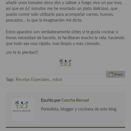
demás
añadir unos tomates otros dos y saltear a fuego vivo un par mas,
así que en 6// minutos me he montado un plato delicioso, que
Entrantes y primeros platos
puedo comer solo utilizarlo para acompañar carnes, huevos,
pescados… lo que la imaginación me dicte.
Ensaladas
Estos aparatos son verdaderamente útiles si te gusta cocinar o
Entrantes
tienes necesidad de hacerlo, te facilitaran mucho la vida, haciendo
que todo sea mas rápido, mas limpio y mas cómodo.
Gazpachos, salmorejos, sopas y cremas frías
¡no te lo pierdas!!!
Quínoa
Pasta
Tags:
Recetas Especiales
,
robot
Arroces Y fideuás
Legumbres y cereales
Escrito por
Concha Bernad
Cuscús
Periodista, blogger y cocinera de este blog.
Huevos
Masas elaboradas con harina, pizzas, quiches y demás