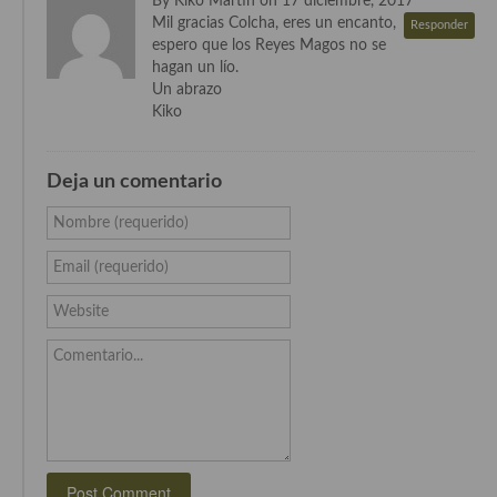
By Kiko Martin on 17 diciembre, 2017
Mil gracias Colcha, eres un encanto,
Cocina de Guatemala
Responder
espero que los Reyes Magos no se
hagan un lío.
Cocina de Nicaragua
Un abrazo
Kiko
Cocina Ecuatoriana
Cocina Jamaicana
Deja un comentario
Cocina Mexicana
Nombre (requerido)
Cocina peruana
Email (requerido)
Cocina de Oriente Medio
Website
Cocina israelí
Comentario...
Cocina libanesa
Cocina Armenia
Cocina Siria