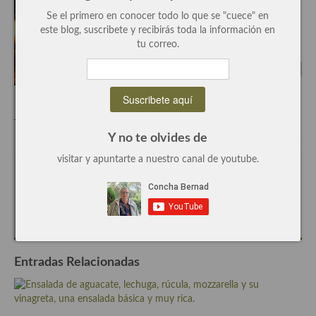
Se el primero en conocer todo lo que se "cuece" en
Recetas de fiesta, Navidad y días señalados
este blog, suscribete y recibirás toda la información en
tu correo.
Resumen tematicos de recetas
Cocinas del mundo
Cocina Americana
Tags:
guiso
,
receta
Cocina Argentina
Y no te olvides de
visitar y apuntarte a nuestro canal de youtube.
Cocina Brasileña
Escrito por
Concha Bernad
Cocina colombiana
Periodista, blogger y cocinera de este blog.
Cocina Cajún y Creole
Cocina Venezolana
Entradas Relacionadas
Cocina Cubana
Cocina de Estados Unidos