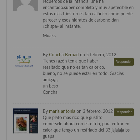
recuerdos de la infancia…me ha
Cocina Azerí (Azerbaiyán)
encantado.super completo y muy apetecible en
estos días fríos..no es tan calórico como puede
Cocina de Egipto
parecer y esos hidratos de carbono dan
«chispa» al instante.
Cocina de Tunez
Muaks
Cocina Oriental
Cocina Tailandesa
By
Concha Bernad
on 5 febrero, 2012
Tienes razón tenía que haber
Responder
Cocina Japonesa
resaltado que no es tan calorico,
bueno, no se puede estar en todo. Gracias
Cocina Vietnamita
amiga¡¡¡
un beso
Cocina camboyana
Concha
Cocina Coreana
By
maria antonia
on 3 febrero, 2012
Responder
Cocina HIndú
Que plato más rico que gustito
comerselo ahora con este frio, para entrar en
Cocina China
calor que tengo un resfriado del 33 jajajaja bs
guapa