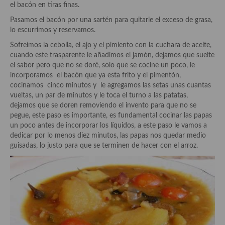
demás
el bacón en tiras finas.
Pasamos el bacón por una sartén para quitarle el exceso de grasa,
Entrantes y primeros platos
lo escurrimos y reservamos.
Ensaladas
Sofreímos la cebolla, el ajo y el pimiento con la cuchara de aceite,
cuando este trasparente le añadimos el jamón, dejamos que suelte
Entrantes
el sabor pero que no se doré, solo que se cocine un poco, le
incorporamos el bacón que ya esta frito y el pimentón,
Gazpachos, salmorejos, sopas y cremas frías
cocinamos cinco minutos y le agregamos las setas unas cuantas
vueltas, un par de minutos y le toca el turno a las patatas,
Quínoa
dejamos que se doren removiendo el invento para que no se
pegue, este paso es importante, es fundamental cocinar las papas
Pasta
un poco antes de incorporar los líquidos, a este paso le vamos a
dedicar por lo menos diez minutos, las papas nos quedar medio
Arroces Y fideuás
guisadas, lo justo para que se terminen de hacer con el arroz.
Legumbres y cereales
Cuscús
Huevos
Masas elaboradas con harina, pizzas, quiches y demás