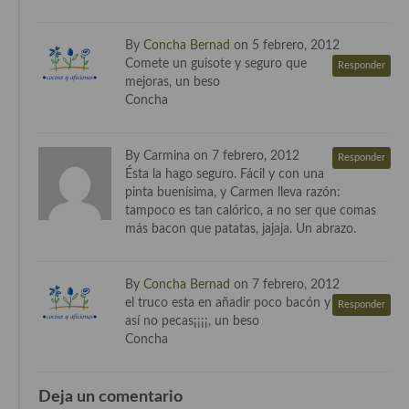
Cocina del Pacifico
Cocina filipina
By
Concha Bernad
on 5 febrero, 2012
Comete un guisote y seguro que
Responder
Cocina de Hawái
mejoras, un beso
Concha
Cocina de Madagascar
Cocina Africana
By Carmina on 7 febrero, 2012
Responder
Ésta la hago seguro. Fácil y con una
Cocina Sudafrinaca
pinta buenísima, y Carmen lleva razón:
tampoco es tan calórico, a no ser que comas
Cocina del Congo
más bacon que patatas, jajaja. Un abrazo.
Cocina Sefardí
By
Concha Bernad
on 7 febrero, 2012
Cocina Yoshoku
el truco esta en añadir poco bacón y
Responder
así no pecas¡¡¡¡, un beso
Cocina callejera
Concha
Cocina fusión
Deja un comentario
Cocinas de España