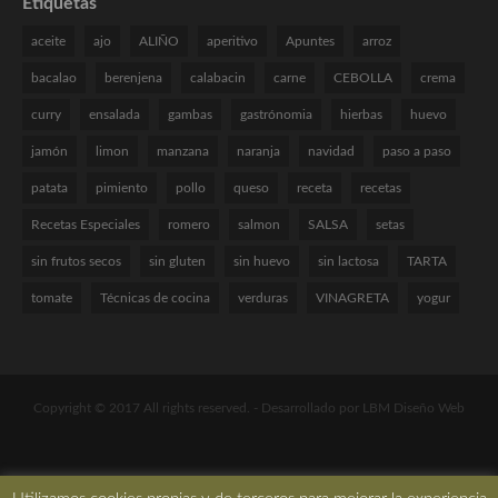
Etiquetas
aceite
ajo
ALIÑO
aperitivo
Apuntes
arroz
bacalao
berenjena
calabacin
carne
CEBOLLA
crema
curry
ensalada
gambas
gastrónomia
hierbas
huevo
jamón
limon
manzana
naranja
navidad
paso a paso
patata
pimiento
pollo
queso
receta
recetas
Recetas Especiales
romero
salmon
SALSA
setas
sin frutos secos
sin gluten
sin huevo
sin lactosa
TARTA
tomate
Técnicas de cocina
verduras
VINAGRETA
yogur
Copyright © 2017 All rights reserved. -
Desarrollado por LBM Diseño Web