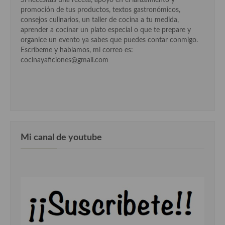
promoción de tus productos, textos gastronómicos,
Cocina Danesa
consejos culinarios, un taller de cocina a tu medida,
aprender a cocinar un plato especial o que te prepare y
Cocina de la Republica Checa
organice un evento ya sabes que puedes contar conmigo.
Escríbeme y hablamos, mi correo es:
Cocina de Polonia
cocinayaficiones@gmail.com
Cocina de Ucrania
Cocina Eslovena
Cocina Francesa
Cocina Griega
Mi canal de youtube
Cocina Holandesa
Cocina Hungara
Cocina Irlanda
Cocina Italiana