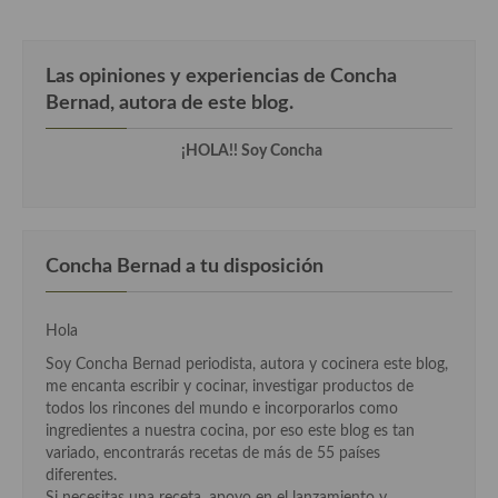
Cocina Murciana
Las opiniones y experiencias de Concha
Cocina Navarra
Bernad, autora de este blog.
Cocina Riojana
¡HOLA!! Soy Concha
Cocina Valenciana
Cocina Vasca
Cocina Europea
Concha Bernad a tu disposición
Cocina Alemana
Hola
Cocina Austriaca
Soy Concha Bernad periodista, autora y cocinera este blog,
me encanta escribir y cocinar, investigar productos de
Cocina Belga
todos los rincones del mundo e incorporarlos como
ingredientes a nuestra cocina, por eso este blog es tan
Cocina Britanica
variado, encontrarás recetas de más de 55 países
diferentes.
Cocina Bulgara
Si necesitas una receta, apoyo en el lanzamiento y