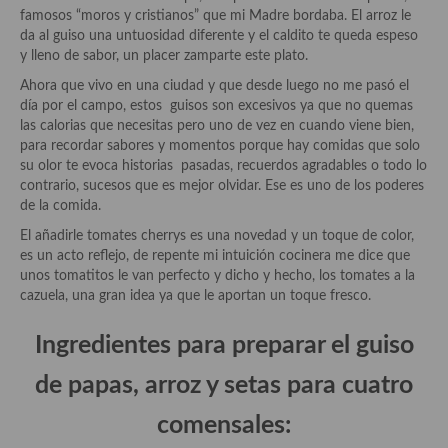
Historia de la gastronomía, platos celebres, cocineros, críticos,
famosos “moros y cristianos” que mi Madre bordaba. El arroz le
historias culinarias y otras cosas
da al guiso una untuosidad diferente y el caldito te queda espeso
y lleno de sabor, un placer zamparte este plato.
Origen y evolución de la comida
Ahora que vivo en una ciudad y que desde luego no me pasó el
Protocolo y buenas maneras.
día por el campo, estos guisos son excesivos ya que no quemas
las calorias que necesitas pero uno de vez en cuando viene bien,
Ocio – restaurantes, bares, tabernas
para recordar sabores y momentos porque hay comidas que solo
su olor te evoca historias pasadas, recuerdos agradables o todo lo
Viajes eno-gastro-turísticos
contrario, sucesos que es mejor olvidar. Ese es uno de los poderes
de la comida.
En El Candelero
El añadirle tomates cherrys es una novedad y un toque de color,
es un acto reflejo, de repente mi intuición cocinera me dice que
Las opiniones de la «Cocinera»
unos tomatitos le van perfecto y dicho y hecho, los tomates a la
cazuela, una gran idea ya que le aportan un toque fresco.
Prensa
Ingredientes para preparar el guiso
Recetas
de papas, arroz y setas para cuatro
Acompañamientos
comensales:
Airfryer recetas