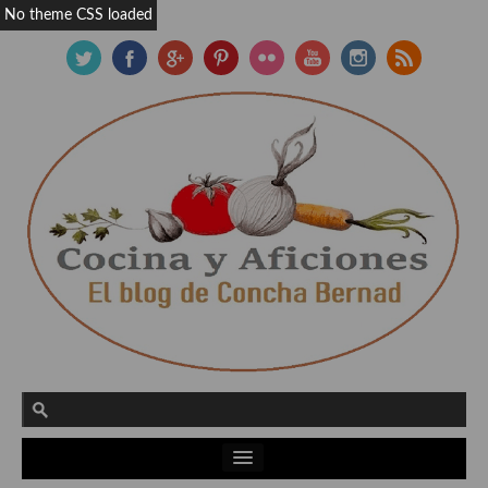
No theme CSS loaded