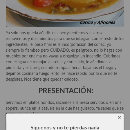
Plato principal
Aves
Ya solo nos queda añadir los cherrys enteros y el arroz,
Carne
removemos y dos minutos para que se integran con el resto de los
ingredientes, el paso final es la incorporación del coñac, yo
Pescado y Marisco
siempre lo flambeo pero CUIDADO, es peligroso, no lo hagas con
muebles por encima no vayas a organizar un incendio. Cubrimos
Postres y dulces
con el agua de remojar las setas y con caldo, le añadimos la
pimienta y el laurel, cuando rompa a hervir bajamos el fuego y
Postres con frutas
dejamos cocinar a fuego lento, se hace rápido por lo que no te
despistes. Nos tiene que quedar caldoso.
Quesos, recetas
PRESENTACIÓN:
Salazones y encurtidos
Servimos en platos hondos, sacamos a la mesa servidos o en una
Recetas Especiales
sopera, nunca en la cazuela en la que has guisado. Ya sabes que se
come con los ojos.
Recetas de Cuaresma
x
Síguenos y no te pierdas nada
Recetas maridadas con los mejores AOVES