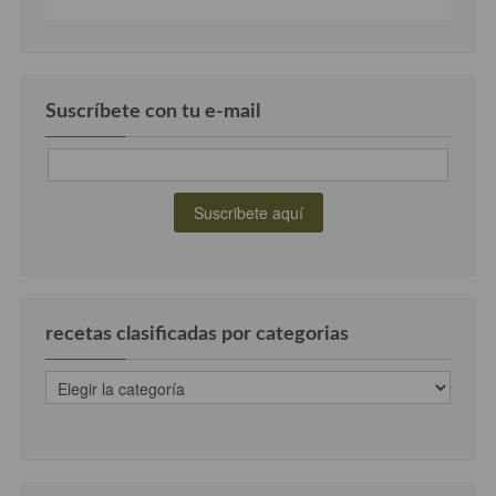
Cocina Luxemburgo
Cocina Polaca
Cocina portuguesa
Suscríbete con tu e-mail
Cocina Rusa
Cocina Sueca
Cocina Suiza
Cocina Turca
recetas clasificadas por categorias
recetas
clasificadas
por
categorias