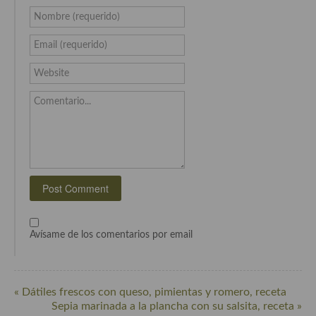
Nombre (requerido)
Cocina Andaluza
Email (requerido)
Cocina Aragonesa
Website
Cocina Asturiana
Comentario...
Cocina Balear
Cocina Canaria
Cocina Castellana
Cocina Castilla – La Mancha
Cocina Catalana
Avísame de los comentarios por email
Cocina Extremeña
Cocina Gallega
« Dátiles frescos con queso, pimientas y romero, receta
Sepia marinada a la plancha con su salsita, receta »
Cocina Madrileña