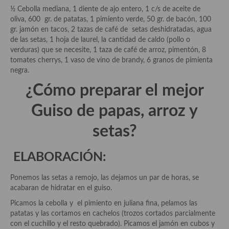
Aderezos, salsas, vinagretas, especias, hierbas aromáticas o
½ Cebolla mediana, 1 diente de ajo entero, 1 c/s de aceite de
aditivos
oliva, 600 gr. de patatas, 1 pimiento verde, 50 gr. de bacón, 100
gr. jamón en tacos, 2 tazas de café de setas deshidratadas, agua
Especias, mezclas de especias
de las setas, 1 hoja de laurel, la cantidad de caldo (pollo o
verduras) que se necesite, 1 taza de café de arroz, pimentón, 8
Hierbas aromáticas
tomates cherrys, 1 vaso de vino de brandy, 6 granos de pimienta
negra.
Aceites
¿Cómo preparar el mejor
Mojos y pastas
Guiso de papas, arroz y
Sales y polvos
setas?
Salsas y mojos
ELABORACIÓN:
Adobos
Ponemos las setas a remojo, las dejamos un par de horas, se
Aperitivos
acabaran de hidratar en el guiso.
Bebidas
Picamos la cebolla y el pimiento en juliana fina, pelamos las
patatas y las cortamos en cachelos (trozos cortados parcialmente
Bocadillos, hamburguesas, sándwich, emparedados, tostas y
con el cuchillo y el resto quebrado). Picamos el jamón en cubos y