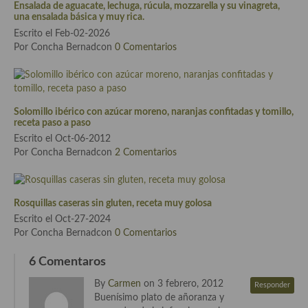
Ensalada de aguacate, lechuga, rúcula, mozzarella y su vinagreta,
Cocina de Guatemala
una ensalada básica y muy rica.
Escrito el Feb-02-2026
Cocina de Nicaragua
Por Concha Bernadcon
0 Comentarios
Cocina Ecuatoriana
Cocina Jamaicana
Solomillo ibérico con azúcar moreno, naranjas confitadas y tomillo,
receta paso a paso
Cocina Mexicana
Escrito el Oct-06-2012
Por Concha Bernadcon
2 Comentarios
Cocina peruana
Cocina de Oriente Medio
Rosquillas caseras sin gluten, receta muy golosa
Cocina israelí
Escrito el Oct-27-2024
Por Concha Bernadcon
0 Comentarios
Cocina libanesa
6 Comentaros
Cocina Armenia
By
Carmen
on 3 febrero, 2012
Responder
Cocina Siria
Buenísimo plato de añoranza y