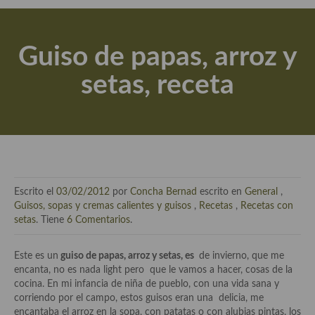
Actualidad y recomendaciones
Libros de cocina, repostería, gastronomía y más
Guiso de papas, arroz y
Apuntes, estudios sobre temas interesantes e importantes
setas, receta
Aceite de Oliva Virgen Extra (AOVE)
Recetas maridadas con los mejores AOVES
Flores en la cocina recetas
Técnicas de emplatado
Escrito el
03/02/2012
por
Concha Bernad
escrito en
General
,
El mundo del vino y las bebidas
Guisos, sopas y cremas calientes y guisos
,
Recetas
,
Recetas con
setas
. Tiene
6 Comentarios
.
Tiendas especiales
Este es un
guiso de papas, arroz y setas, es
de invierno, que me
En la mesa: menaje, vajilla, técnicas de emplatado, decoración
encanta, no es nada light pero que le vamos a hacer, cosas de la
cocina. En mi infancia de niña de pueblo, con una vida sana y
Especias, hierbas, condimentos, espesantes y aditivos
corriendo por el campo, estos guisos eran una delicia, me
encantaba el arroz en la sopa, con patatas o con alubias pintas, los