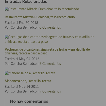
Entradas Relacionadas
Cocina Azerí (Azerbaiyán)
Cocina de Egipto
Restaurante Mistela Pueblobar, te lo recomiendo.
Cocina de Tunez
Escrito el Ene-30-2018
Por Concha Bernadcon
0 Comentarios
Cocina Oriental
Cocina Tailandesa
Pechugas de picantones,vinagreta de trufas y ensaladilla de
Cocina Japonesa
chirivías, receta a paso a paso
Escrito el May-04-2012
Cocina Vietnamita
Por Concha Bernadcon
7 Comentarios
Cocina camboyana
Cocina Coreana
Mahonesa de ají amarillo, receta
Escrito el Nov-14-2011
Cocina HIndú
Por Concha Bernadcon
9 Comentarios
Cocina China
No hay comentarios