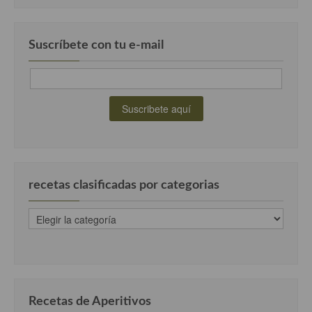
Cocina Danesa
Cocina de la Republica Checa
Suscríbete con tu e-mail
Cocina de Polonia
Cocina de Ucrania
Cocina Eslovena
Cocina Francesa
Cocina Griega
recetas clasificadas por categorias
Cocina Holandesa
recetas
clasificadas
Cocina Hungara
por
categorias
Cocina Irlanda
Cocina Italiana
Recetas de Aperitivos