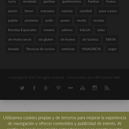
curry
ensalada
gambas
gastrónomia
hierbas
huevo
jamón
limon
manzana
naranja
navidad
paso a paso
patata
pimiento
pollo
queso
receta
recetas
Recetas Especiales
romero
salmon
SALSA
setas
sin frutos secos
sin gluten
sin huevo
sin lactosa
TARTA
tomate
Técnicas de cocina
verduras
VINAGRETA
yogur
Copyright © 2017 All rights reserved. -
Desarrollado por LBM Diseño Web
Utilizamos cookies propias y de terceros para mejorar la experiencia
de navegación y ofrecer contenidos y publicidad de interés. Al