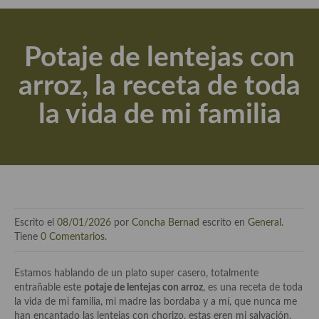
Actualidad y recomendaciones
Libros de cocina, repostería, gastronomía y más
Potaje de lentejas con
Apuntes, estudios sobre temas interesantes e importantes
arroz, la receta de toda
Aceite de Oliva Virgen Extra (AOVE)
la vida de mi familia
Recetas maridadas con los mejores AOVES
Flores en la cocina recetas
Técnicas de emplatado
El mundo del vino y las bebidas
Escrito el
08/01/2026
por
Concha Bernad
escrito en
General
.
Tiendas especiales
Tiene
0 Comentarios
.
En la mesa: menaje, vajilla, técnicas de emplatado, decoración
Estamos hablando de un plato super casero, totalmente
entrañable este
potaje de lentejas con arroz
, es una receta de toda
Especias, hierbas, condimentos, espesantes y aditivos
la vida de mi familia, mi madre las bordaba y a mí, que nunca me
han encantado las lentejas con chorizo, estas eren mi salvación,