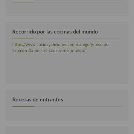
Cocina Luxemburgo
Cocina Polaca
Cocina portuguesa
Recorrido por las cocinas del mundo
Cocina Rusa
https://www.cocinayaficiones.com/category/recetas-
2/recorrido-por-las-cocinas-del-mundo/
Cocina Sueca
Cocina Suiza
Cocina Turca
Recetas de entrantes