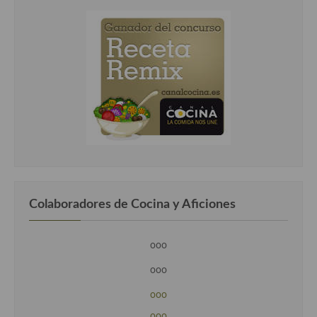
Colaboradores de Cocina y Aficiones
ooo
ooo
ooo
ooo