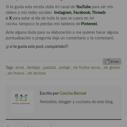
Cocina de Guatemala
Si te gusta esta receta visita mi canal de
YouTube
para ver mis
videos y mis redes sociales
Instagram
,
Facebook
,
Threads
Cocina de Nicaragua
o
X
para estar al día de todo lo que se cuece en mi
cocina. tampoco te pierdas mis tableros de
Pinterest.
Cocina Ecuatoriana
Ante alguna duda para su elaboración o me quieres hacer alguna
puntualización o pregunta deja un comentario y te contestaré.
Cocina Jamaicana
¡y si te gusta este post, compártelo!!!
Cocina Mexicana
Cocina peruana
Tags:
arroz
,
lentejas
,
patatas
,
potaje
,
sin frutos secos
,
sin gluten
,
sin huevo
,
sin lactosa
Cocina de Oriente Medio
Cocina israelí
Escrito por
Concha Bernad
Cocina libanesa
Periodista, blogger y cocinera de este blog.
Cocina Armenia
Cocina Siria