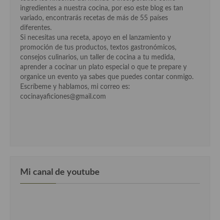
ingredientes a nuestra cocina, por eso este blog es tan
Cocina Murciana
variado, encontrarás recetas de más de 55 países
diferentes.
Cocina Navarra
Si necesitas una receta, apoyo en el lanzamiento y
promoción de tus productos, textos gastronómicos,
Cocina Riojana
consejos culinarios, un taller de cocina a tu medida,
aprender a cocinar un plato especial o que te prepare y
Cocina Valenciana
organice un evento ya sabes que puedes contar conmigo.
Escríbeme y hablamos, mi correo es:
Cocina Vasca
cocinayaficiones@gmail.com
Cocina Europea
Cocina Alemana
Cocina Austriaca
Mi canal de youtube
Cocina Belga
Cocina Britanica
Cocina Bulgara