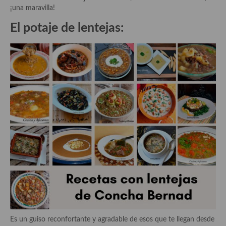
Historia de la gastronomía, platos celebres, cocineros, críticos,
¡una maravilla!
historias culinarias y otras cosas
El potaje de lentejas:
Origen y evolución de la comida
Protocolo y buenas maneras.
Ocio – restaurantes, bares, tabernas
Viajes eno-gastro-turísticos
En El Candelero
Las opiniones de la «Cocinera»
Prensa
Recetas
Acompañamientos
Airfryer recetas
Es un guiso reconfortante y agradable de esos que te llegan desde