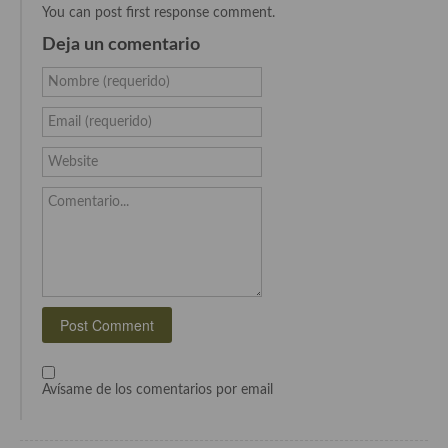
Cocina del Pacifico
You can post first response comment.
Deja un comentario
Cocina filipina
Nombre (requerido)
Cocina de Hawái
Email (requerido)
Cocina de Madagascar
Website
Cocina Africana
Comentario...
Cocina Sudafrinaca
Cocina del Congo
Cocina Sefardí
Cocina Yoshoku
Cocina callejera
Avísame de los comentarios por email
Cocina fusión
Cocinas de España