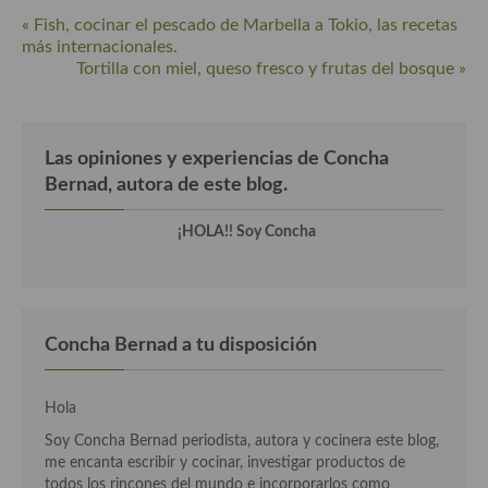
« Fish, cocinar el pescado de Marbella a Tokio, las recetas
Cocina Andaluza
más internacionales.
Tortilla con miel, queso fresco y frutas del bosque »
Cocina Aragonesa
Cocina Asturiana
Las opiniones y experiencias de Concha
Cocina Balear
Bernad, autora de este blog.
Cocina Canaria
¡HOLA!! Soy Concha
Cocina Castellana
Cocina Castilla – La Mancha
Concha Bernad a tu disposición
Cocina Catalana
Cocina Extremeña
Hola
Cocina Gallega
Soy Concha Bernad periodista, autora y cocinera este blog,
me encanta escribir y cocinar, investigar productos de
Cocina Madrileña
todos los rincones del mundo e incorporarlos como