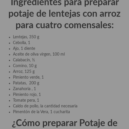
Ingredientes para preparar
demás
potaje de lentejas con arroz
Entrantes y primeros platos
para cuatro comensales:
Ensaladas
Entrantes
Lentejas, 350 g
Cebolla, 1
Gazpachos, salmorejos, sopas y cremas frías
Ajo, 1 diente
Aceite de oliva virgen, 100 ml
Quínoa
Calabacín, ½
Comino, 10 g
Pasta
Arroz, 125 g
Pimiento verde, 1
Arroces Y fideuás
Patatas, 200 g
Zanahoria , 1
Legumbres y cereales
Pimiento rojo, 1
Tomate pera, 1
Cuscús
Caldo de pollo, la cantidad necesaria
Pimentón de la Vera, 1 cucharita
Huevos
¿Cómo preparar
Potaje de
Masas elaboradas con harina, pizzas, quiches y demás