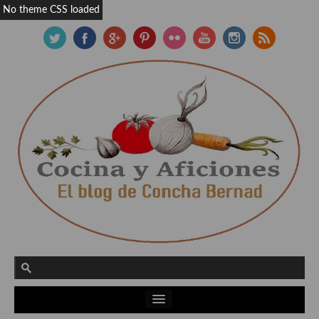
No theme CSS loaded