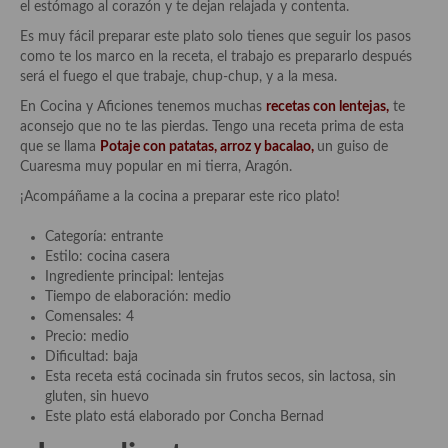
el estómago al corazón y te dejan relajada y contenta.
Aderezos, salsas, vinagretas, especias, hierbas aromáticas o
aditivos
Es muy fácil preparar este plato solo tienes que seguir los pasos
como te los marco en la receta, el trabajo es prepararlo después
Especias, mezclas de especias
será el fuego el que trabaje, chup-chup, y a la mesa.
En Cocina y Aficiones tenemos muchas
recetas con lentejas,
te
Hierbas aromáticas
aconsejo que no te las pierdas. Tengo una receta prima de esta
que se llama
Potaje con patatas, arroz y bacalao
,
un guiso de
Aceites
Cuaresma muy popular en mi tierra, Aragón.
Mojos y pastas
¡Acompáñame a la cocina a preparar este rico plato!
Sales y polvos
Categoría: entrante
Estilo: cocina casera
Salsas y mojos
Ingrediente principal: lentejas
Tiempo de elaboración: medio
Adobos
Comensales: 4
Precio: medio
Aperitivos
Dificultad: baja
Esta receta está cocinada sin frutos secos, sin lactosa, sin
Bebidas
gluten, sin huevo
Este plato está elaborado por Concha Bernad
Bocadillos, hamburguesas, sándwich, emparedados, tostas y