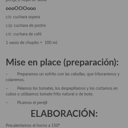
perejil, 2 hojas de salvia
demás
oooOOOooo
Entrantes y primeros platos
c/s: cuchara sopera
Ensaladas
c/p: cuchara de postre
c/c: cuchara de café
Entrantes
1 vasos de chupito = 100 ml.
Gazpachos, salmorejos, sopas y cremas frías
Quínoa
Mise en place (preparación):
Pasta
– Preparamos un sofrito con las cebollas, que trituraremos y
colaremos.
Arroces Y fideuás
– Pelamos los tomates, los despepitamos y los cortamos en
Legumbres y cereales
cubos o utilizamos tomate frito natural o de bote.
– Picamos el perejil
Cuscús
ELABORACIÓN:
Huevos
Precalentamos el horno a 150º
Masas elaboradas con harina, pizzas, quiches y demás