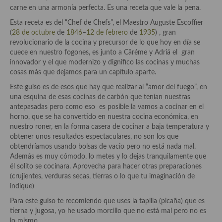
Historia de la gastronomía, platos celebres, cocineros, críticos,
carne en una armonía perfecta. Es una receta que vale la pena.
historias culinarias y otras cosas
Esta receta es del “Chef de Chefs”, el Maestro Auguste Escoffier
Origen y evolución de la comida
(
28 de octubre
de
1846
–
12 de febrero
de
1935
) , gran
revolucionario de la cocina y precursor de lo que hoy en día se
Protocolo y buenas maneras.
cuece en nuestro fogones, es junto a Câréme y Adriá el gran
innovador y el que modernizo y dignifico las cocinas y muchas
Ocio – restaurantes, bares, tabernas
cosas más que dejamos para un capítulo aparte.
Este guiso es de esos que hay que realizar al “amor del fuego”, en
Viajes eno-gastro-turísticos
una esquina de esas cocinas de carbón que tenían nuestras
antepasadas pero como eso es posible la vamos a cocinar en el
En El Candelero
horno, que se ha convertido en nuestra cocina económica, en
nuestro roner, en la forma casera de cocinar a baja temperatura y
Las opiniones de la «Cocinera»
obtener unos resultados espectaculares, no son los que
obtendríamos usando bolsas de vacio pero no está nada mal.
Prensa
Además es muy cómodo, lo metes y lo dejas tranquilamente que
él solito se cocinara. Aprovecha para hacer otras preparaciones
Recetas
(crujientes, verduras secas, tierras o lo que tu imaginación de
indique)
Acompañamientos
Para este guiso te recomiendo que uses la tapilla (picaña) que es
Airfryer recetas
tierna y jugosa, yo he usado morcillo que no está mal pero no es
lo mismo.