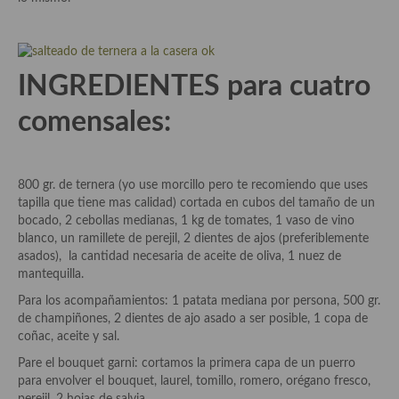
Aderezos, salsas, vinagretas, especias, hierbas aromáticas o
aditivos
Especias, mezclas de especias
INGREDIENTES para cuatro
Hierbas aromáticas
comensales:
Aceites
Mojos y pastas
800 gr. de ternera (yo use morcillo pero te recomiendo que uses
tapilla que tiene mas calidad) cortada en cubos del tamaño de un
Sales y polvos
bocado, 2 cebollas medianas, 1 kg de tomates, 1 vaso de vino
blanco, un ramillete de perejil, 2 dientes de ajos (preferiblemente
Salsas y mojos
asados), la cantidad necesaria de aceite de oliva, 1 nuez de
mantequilla.
Adobos
Para los acompañamientos: 1 patata mediana por persona, 500 gr.
Aperitivos
de champiñones, 2 dientes de ajo asado a ser posible, 1 copa de
coñac, aceite y sal.
Bebidas
Pare el bouquet garni: cortamos la primera capa de un puerro
para envolver el bouquet, laurel, tomillo, romero, orégano fresco,
Bocadillos, hamburguesas, sándwich, emparedados, tostas y