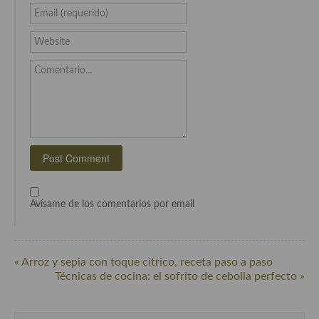
Email (requerido)
Cocina Murciana
Website
Cocina Navarra
Comentario...
Cocina Riojana
Cocina Valenciana
Cocina Vasca
Cocina Europea
Cocina Alemana
Avísame de los comentarios por email
Cocina Austriaca
Cocina Belga
« Arroz y sepia con toque cítrico, receta paso a paso
Técnicas de cocina: el sofrito de cebolla perfecto »
Cocina Britanica
Cocina Bulgara