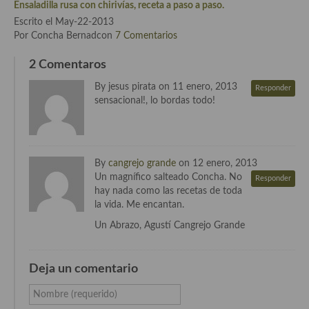
Ensaladilla rusa con chirivías, receta a paso a paso.
Escrito el May-22-2013
Cocina Andaluza
Por Concha Bernadcon
7 Comentarios
Cocina Aragonesa
2 Comentaros
Cocina Asturiana
By jesus pirata on 11 enero, 2013
Responder
sensacional!, lo bordas todo!
Cocina Balear
Cocina Canaria
By
cangrejo grande
on 12 enero, 2013
Cocina Castellana
Un magnífico salteado Concha. No
Responder
hay nada como las recetas de toda
Cocina Castilla – La Mancha
la vida. Me encantan.
Cocina Catalana
Un Abrazo, Agustí Cangrejo Grande
Cocina Extremeña
Deja un comentario
Cocina Gallega
Nombre (requerido)
Cocina Madrileña