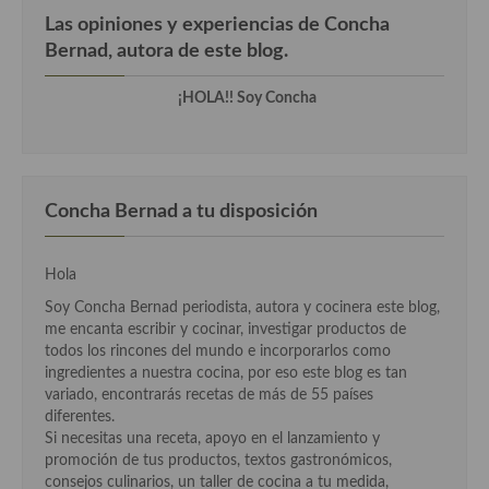
Las opiniones y experiencias de Concha
Cocina Danesa
Bernad, autora de este blog.
Cocina de la Republica Checa
¡HOLA!! Soy Concha
Cocina de Polonia
Cocina de Ucrania
Cocina Eslovena
Concha Bernad a tu disposición
Cocina Francesa
Hola
Cocina Griega
Soy Concha Bernad periodista, autora y cocinera este blog,
me encanta escribir y cocinar, investigar productos de
Cocina Holandesa
todos los rincones del mundo e incorporarlos como
ingredientes a nuestra cocina, por eso este blog es tan
Cocina Hungara
variado, encontrarás recetas de más de 55 países
diferentes.
Cocina Irlanda
Si necesitas una receta, apoyo en el lanzamiento y
promoción de tus productos, textos gastronómicos,
Cocina Italiana
consejos culinarios, un taller de cocina a tu medida,