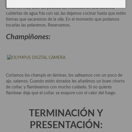
Cocina de Guatemala
Lavamos muy bien las patatas, las metemos en una cacerola
cubiertas de agua fría con sal, las dejamos cocinar hasta que estén
Cocina de Nicaragua
tiernas que sacaremos de la olla. En el momento que podamos
tocarlas las pelaremos. Reservamos.
Cocina Ecuatoriana
Champiñones:
Cocina Jamaicana
Cocina Mexicana
Cocina peruana
Cortamos los champis en láminas, los salteamos con un poco de
Cocina de Oriente Medio
ajo, salamos. Cuando estén dorados les añadimos un buen chorro
de coñac y flambeamos con mucho cuidado. Si no quieres
Cocina israelí
flambear deja que el coñac se evapore con el calor del fuego.
Cocina libanesa
TERMINACIÓN Y
Cocina Armenia
PRESENTACIÓN:
Cocina Siria