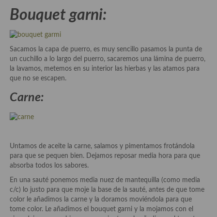
Bouquet garni:
Plato principal
Aves
Sacamos la capa de puerro, es muy sencillo pasamos la punta de
Carne
un cuchillo a lo largo del puerro, sacaremos una lámina de puerro,
la lavamos, metemos en su interior las hierbas y las atamos para
Pescado y Marisco
que no se escapen.
Carne:
Postres y dulces
Postres con frutas
Quesos, recetas
Untamos de aceite la carne, salamos y pimentamos frotándola
Salazones y encurtidos
para que se pequen bien. Dejamos reposar media hora para que
absorba todos los sabores.
Recetas Especiales
En una sauté ponemos media nuez de mantequilla (como media
c/c) lo justo para que moje la base de la sauté, antes de que tome
Recetas de Cuaresma
color le añadimos la carne y la doramos moviéndola para que
tome color. Le añadimos el bouquet garni y la mojamos con el
Recetas maridadas con los mejores AOVES