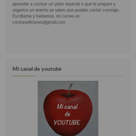
aprender a cocinar un plato especial o que te prepare y
Cocina Luxemburgo
organice un evento ya sabes que puedes contar conmigo.
Escríbeme y hablamos, mi correo es:
Cocina Polaca
cocinayaficiones@gmail.com
Cocina portuguesa
Cocina Rusa
Cocina Sueca
Cocina Suiza
Mi canal de youtube
Cocina Turca