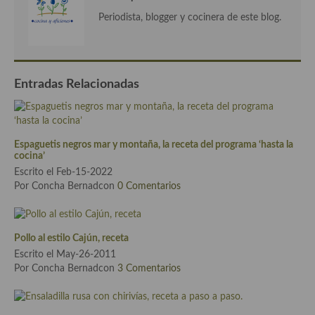
Cocina del Pacifico
Periodista, blogger y cocinera de este blog.
Cocina filipina
Cocina de Hawái
Entradas Relacionadas
Cocina de Madagascar
Cocina Africana
Espaguetis negros mar y montaña, la receta del programa ‘hasta la
Cocina Sudafrinaca
cocina’
Escrito el Feb-15-2022
Cocina del Congo
Por Concha Bernadcon
0 Comentarios
Cocina Sefardí
Cocina Yoshoku
Pollo al estilo Cajún, receta
Escrito el May-26-2011
Cocina callejera
Por Concha Bernadcon
3 Comentarios
Cocina fusión
Cocinas de España