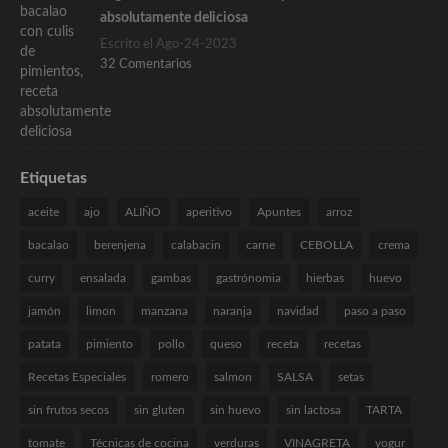
absolutamente deliciosa
Escrito el Ago-24-2023
32 Comentarios
Etiquetas
aceite
ajo
ALIÑO
aperitivo
Apuntes
arroz
bacalao
berenjena
calabacin
carne
CEBOLLA
crema
curry
ensalada
gambas
gastrónomia
hierbas
huevo
jamón
limon
manzana
naranja
navidad
paso a paso
patata
pimiento
pollo
queso
receta
recetas
Recetas Especiales
romero
salmon
SALSA
setas
sin frutos secos
sin gluten
sin huevo
sin lactosa
TARTA
tomate
Técnicas de cocina
verduras
VINAGRETA
yogur