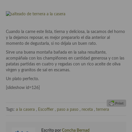
Cocina Azerí (Azerbaiyán)
Cocina de Egipto
Cocina de Tunez
Cuando la carne este lista, tierna y deliciosa, la sacamos del horno
y la dejamos reposar, es mejor prepararlo el dia anterior al
Cocina Oriental
momento de degustarla, si no déjala un buen rato.
Cocina Tailandesa
Sirve una buena montaña bañada en la salsa resultante,
acompáñala con los champiñones en cantidad generosa y con las
Cocina Japonesa
patatas partidas en cuatro y regadas con un rico aceite de oliva
virgen y granitos de sal en escamas.
Cocina Vietnamita
Un plato perfecto.
Cocina camboyana
[slideshow id=126]
Cocina Coreana
Tags:
a la casera
,
Escoffier
,
paso a paso
,
receta
,
ternera
Cocina HIndú
Cocina China
Escrito por
Concha Bernad