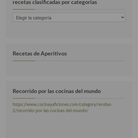
recetas clasificadas por categorias
recetas
clasificadas
por
categorias
Recetas de Aperitivos
Recorrido por las cocinas del mundo
https://www.cocinayaficiones.com/category/recetas-
2/recorrido-por-las-cocinas-del-mundo/