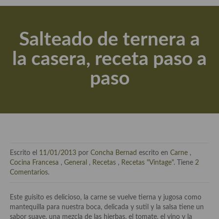
Actualidad y recomendaciones
Libros de cocina, repostería, gastronomía y más
Salteado de ternera a
Apuntes, estudios sobre temas interesantes e importantes
la casera, receta paso a
Aceite de Oliva Virgen Extra (AOVE)
paso
Recetas maridadas con los mejores AOVES
Flores en la cocina recetas
Técnicas de emplatado
El mundo del vino y las bebidas
Escrito el
11/01/2013
por
Concha Bernad
escrito en
Carne
,
Tiendas especiales
Cocina Francesa
,
General
,
Recetas
,
Recetas "Vintage"
. Tiene
2
Comentarios
.
En la mesa: menaje, vajilla, técnicas de emplatado, decoración
Este guisito es delicioso, la carne se vuelve tierna y jugosa como
Especias, hierbas, condimentos, espesantes y aditivos
mantequilla para nuestra boca, delicada y sutil y la salsa tiene un
sabor suave, una mezcla de las hierbas, el tomate, el vino y la