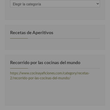
recetas
clasificadas
por
categorias
Recetas de Aperitivos
Recorrido por las cocinas del mundo
https://www.cocinayaficiones.com/category/recetas-
2/recorrido-por-las-cocinas-del-mundo/