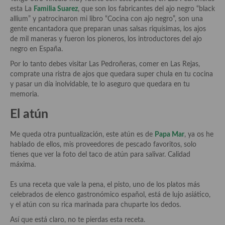
Aderezos, salsas, vinagretas, especias, hierbas aromáticas o
esta La
Familia Suarez
, que son los fabricantes del ajo negro “black
aditivos
allium” y patrocinaron mi libro “Cocina con ajo negro”, son una
gente encantadora que preparan unas salsas riquísimas, los ajos
Especias, mezclas de especias
de mil maneras y fueron los pioneros, los introductores del ajo
negro en España.
Hierbas aromáticas
Por lo tanto debes visitar Las Pedroñeras, comer en Las Rejas,
comprate una ristra de ajos que quedara super chula en tu cocina
Aceites
y pasar un día inolvidable, te lo aseguro que quedara en tu
memoria.
Mojos y pastas
El atún
Sales y polvos
Me queda otra puntualización, este atún es de
Papa Mar
, ya os he
Salsas y mojos
hablado de ellos, mis proveedores de pescado favoritos, solo
tienes que ver la foto del taco de atún para salivar. Calidad
Adobos
máxima.
Aperitivos
Es una receta que vale la pena, el pisto, uno de los platos más
celebrados de elenco gastronómico español, está de lujo asiático,
Bebidas
y el atún con su rica marinada para chuparte los dedos.
Bocadillos, hamburguesas, sándwich, emparedados, tostas y
Así que está claro, no te pierdas esta receta.