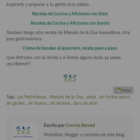
inspirarte y preparar a tu gente ricos platos.
Cocina Andaluza
Recetas de Cocina y Aficiones con Atún
Recetas de Cocina y Aficiones con bonito
Cocina Aragonesa
Tambien tengo otra receta de Manolo de la Osa maravillosa, otra
Cocina Asturiana
joya gastronómica:
Crema de bacalao al ajoarriero, receta paso a paso.
Cocina Balear
Que disfrutes con la receta y si tienes alguna duda ya sabes,
Cocina Canaria
¡escríbeme!!!
Cocina Castellana
Cocina Castilla – La Mancha
Tags:
Las Pedroñeras
,
Manolo de la Osa
,
pisto
,
sin frutos secos
,
Cocina Catalana
sin gluten
,
sin huevo
,
sin lactosa
,
taco de atún
Cocina Extremeña
Cocina Gallega
Escrito por
Concha Bernad
Periodista, blogger y cocinera de este blog.
Cocina Madrileña