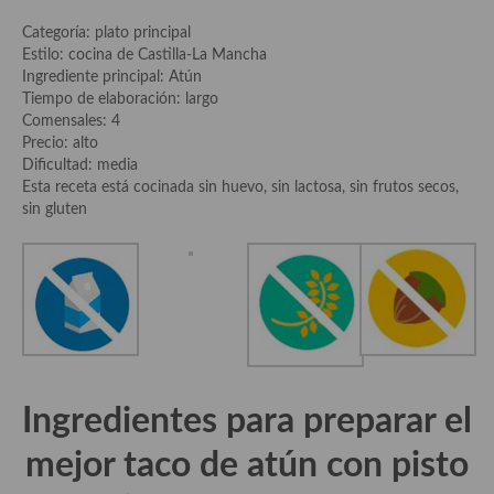
demás
Categoría: plato principal
Entrantes y primeros platos
Estilo: cocina de Castilla-La Mancha
Ingrediente principal: Atún
Ensaladas
Tiempo de elaboración: largo
Comensales: 4
Entrantes
Precio: alto
Dificultad: media
Gazpachos, salmorejos, sopas y cremas frías
Esta receta está cocinada sin huevo, sin lactosa, sin frutos secos,
sin gluten
Quínoa
Pasta
Arroces Y fideuás
Legumbres y cereales
Cuscús
Ingredientes para preparar el
Huevos
mejor
taco de atún con pisto
Masas elaboradas con harina, pizzas, quiches y demás