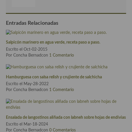
Cocina Murciana
Cocina Navarra
Entradas Relacionadas
Cocina Riojana
Salpicón marinero en agua verde, receta paso a paso.
Cocina Valenciana
Escrito el Oct-02-2015
Por Concha Bernadcon
1 Comentario
Cocina Vasca
Cocina Europea
Hamburguesa con salsa relish y crujiente de salchicha
Cocina Alemana
Escrito el May-28-2022
Por Concha Bernadcon
1 Comentario
Cocina Austriaca
Cocina Belga
Cocina Britanica
Ensalada de langostinos aliñada con labneh sobre hojas de endivias
Escrito el Mar-18-2024
Cocina Bulgara
Por Concha Bernadcon
0 Comentarios