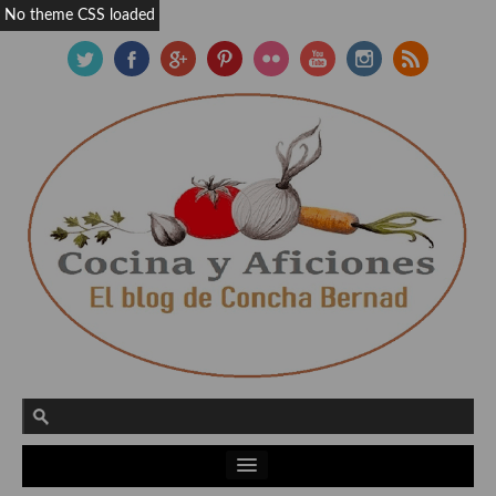
No theme CSS loaded