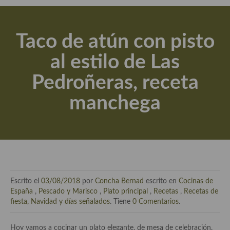
Actualidad y recomendaciones
Libros de cocina, repostería, gastronomía y más
Taco de atún con pisto
Apuntes, estudios sobre temas interesantes e importantes
al estilo de Las
Aceite de Oliva Virgen Extra (AOVE)
Pedroñeras, receta
Recetas maridadas con los mejores AOVES
manchega
Flores en la cocina recetas
Técnicas de emplatado
El mundo del vino y las bebidas
Tiendas especiales
Escrito el
03/08/2018
por
Concha Bernad
escrito en
Cocinas de
En la mesa: menaje, vajilla, técnicas de emplatado, decoración
España
,
Pescado y Marisco
,
Plato principal
,
Recetas
,
Recetas de
fiesta, Navidad y días señalados
. Tiene
0 Comentarios
.
Especias, hierbas, condimentos, espesantes y aditivos
Hoy vamos a cocinar un plato elegante, de mesa de celebración,