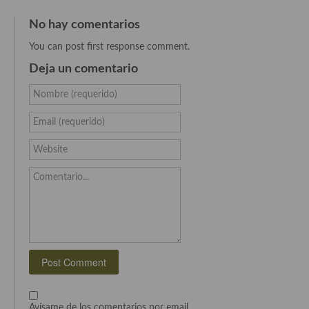
Cocina Danesa
No hay comentarios
Cocina de la Republica Checa
You can post first response comment.
Deja un comentario
Cocina de Polonia
Nombre (requerido)
Cocina de Ucrania
Email (requerido)
Cocina Eslovena
Website
Cocina Francesa
Comentario...
Cocina Griega
Cocina Holandesa
Cocina Hungara
Cocina Irlanda
Cocina Italiana
Avísame de los comentarios por email