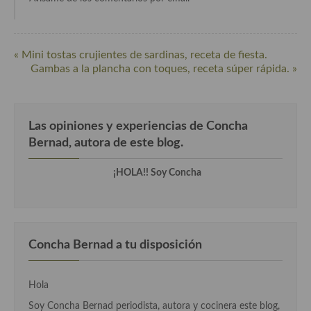
Cocina Luxemburgo
Cocina Polaca
« Mini tostas crujientes de sardinas, receta de fiesta.
Cocina portuguesa
Gambas a la plancha con toques, receta súper rápida. »
Cocina Rusa
Cocina Sueca
Las opiniones y experiencias de Concha
Bernad, autora de este blog.
Cocina Suiza
¡HOLA!! Soy Concha
Cocina Turca
Concha Bernad a tu disposición
Hola
Soy Concha Bernad periodista, autora y cocinera este blog,