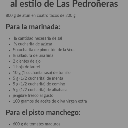
al estilo de Las Pedroñeras
Plato principal
800 g de atún en cuatro tacos de 200 g
Aves
Para la marinada:
Carne
la cantidad necesaria de sal
½ cucharita de azúcar
Pescado y Marisco
½ cucharita de pimentón de la Vera
la ralladura de una lima
Postres y dulces
2 dientes de ajo
1 hoja de laurel
Postres con frutas
10 g (1 cucharita rasa) de tomillo
5 g (1/2 cucharita) de menta
Quesos, recetas
5 g (1/2 cucharita) de comino
5 g (1/2 cucharita) de albahaca
Salazones y encurtidos
jengibre fresco al gusto
100 gramos de aceite de oliva virgen extra
Recetas Especiales
Para el pisto manchego:
Recetas de Cuaresma
600 g de tomates maduros
Recetas maridadas con los mejores AOVES