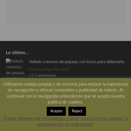
Lo último…
Helado cremoso de papaya, con truco para elaborarlo.
Escrito el Ago-06-2026
12 Comentarios
Utilizamos cookies propias y de terceros para mejorar la experiencia
de navegación y ofrecer contenidos y publicidad de interés. Al
continuar con la navegación entendemos que se acepta nuestra
Por qué el móvil se calienta cuando lo usas como
política de cookies.
recetario en la cocina
Acepto
Reject
Escrito el Ago-05-2026
Puede obtener más información, o bien conocer cómo cambiar la
0 Comentarios
configuración, en este enlace.