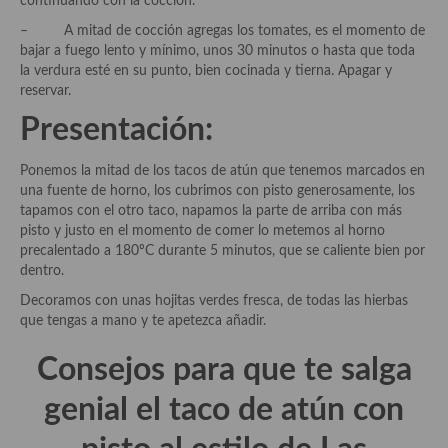
continuando con la cocción.
Cocina Azerí (Azerbaiyán)
– A mitad de cocción agregas los tomates, es el momento de
bajar a fuego lento y mínimo, unos 30 minutos o hasta que toda
Cocina de Egipto
la verdura esté en su punto, bien cocinada y tierna. Apagar y
reservar.
Cocina de Tunez
Presentación:
Cocina Oriental
Ponemos la mitad de los tacos de atún que tenemos marcados en
Cocina Tailandesa
una fuente de horno, los cubrimos con pisto generosamente, los
tapamos con el otro taco, napamos la parte de arriba con más
Cocina Japonesa
pisto y justo en el momento de comer lo metemos al horno
precalentado a 180ºC durante 5 minutos, que se caliente bien por
Cocina Vietnamita
dentro.
Cocina camboyana
Decoramos con unas hojitas verdes fresca, de todas las hierbas
que tengas a mano y te apetezca añadir.
Cocina Coreana
Consejos para que te salga
Cocina HIndú
genial el
taco de atún con
Cocina China