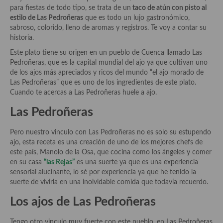
Historia de la gastronomía, platos celebres, cocineros, críticos,
para fiestas de todo tipo, se trata de un
taco de atún con pisto al
historias culinarias y otras cosas
estilo de Las Pedroñeras
que es todo un lujo gastronómico,
sabroso, colorido, lleno de aromas y registros. Te voy a contar su
Origen y evolución de la comida
historia.
Protocolo y buenas maneras.
Este plato tiene su origen en un pueblo de Cuenca llamado Las
Pedroñeras, que es la capital mundial del ajo ya que cultivan uno
Ocio – restaurantes, bares, tabernas
de los ajos más apreciados y ricos del mundo “el ajo morado de
Las Pedroñeras” que es uno de los ingredientes de este plato.
Viajes eno-gastro-turísticos
Cuando te acercas a Las Pedroñeras huele a ajo.
Las Pedroñeras
En El Candelero
Las opiniones de la «Cocinera»
Pero nuestro vinculo con Las Pedroñeras no es solo su estupendo
ajo, esta receta es una creación de uno de los mejores chefs de
Prensa
este país, Manolo de la Osa, que cocina como los ángeles y comer
en su casa
“las Rejas”
es una suerte ya que es una experiencia
Recetas
sensorial alucinante, lo sé por experiencia ya que he tenido la
suerte de vivirla en una inolvidable comida que todavía recuerdo.
Acompañamientos
Los ajos de Las Pedroñeras
Airfryer recetas
Tengo otro vinculo muy fuerte con este pueblo, en Las Pedroñeras