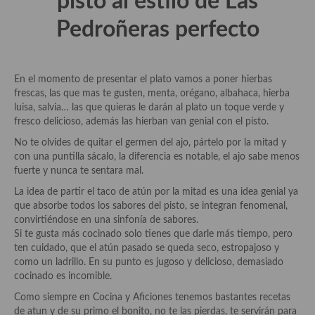
pisto al estilo de Las
Cocina del Pacifico
Pedroñeras
perfecto
Cocina filipina
Cocina de Hawái
En el momento de presentar el plato vamos a poner hierbas
Cocina de Madagascar
frescas, las que mas te gusten, menta, orégano, albahaca, hierba
luisa, salvia… las que quieras le darán al plato un toque verde y
Cocina Africana
fresco delicioso, además las hierban van genial con el pisto.
No te olvides de quitar el germen del ajo, pártelo por la mitad y
Cocina Sudafrinaca
con una puntilla sácalo, la diferencia es notable, el ajo sabe menos
fuerte y nunca te sentara mal.
Cocina del Congo
La idea de partir el taco de atún por la mitad es una idea genial ya
Cocina Sefardí
que absorbe todos los sabores del pisto, se integran fenomenal,
convirtiéndose en una sinfonía de sabores.
Cocina Yoshoku
Si te gusta más cocinado solo tienes que darle más tiempo, pero
ten cuidado, que el atún pasado se queda seco, estropajoso y
Cocina callejera
como un ladrillo. En su punto es jugoso y delicioso, demasiado
cocinado es incomible.
Cocina fusión
Como siempre en Cocina y Aficiones tenemos bastantes recetas
de atun y de su primo el bonito, no te las pierdas, te servirán para
Cocinas de España