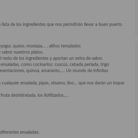
 lista de los ingredientes que nos permitirán llevar a buen puerto
n yogur, queso, mostaza… , aliños templados
e sabor nuestros platos.
 resto de los ingredientes y aportan un extra de sabor.
ensaladas, como cocinarlos: cuscús, cebada perlada, trigo
 presentaciones, quínoa, amaranto,…. Un mundo de infinitas
n cualquier ensalada, pipas, sésamo, lino… que nos darán un toque
ruta deshidratada, los liofilizados,….
iferentes ensaladas: