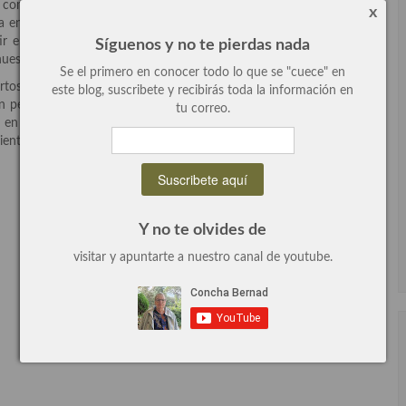
comer de una forma diferente, llenar nuestra mesa de color, con
x
a energía pero queremos todo sea muy variado, cada día diferente
rtir en Sueños de Cocina vamos a hacer un estudio a fondo a las
Síguenos y no te pierdas nada
uestras fantasías cocineriles.
Se el primero en conocer todo lo que se "cuece" en
tos recomiendan hacerlo a diario, son sanas, sabrosas y tiene mil
este blog, suscribete y recibirás toda la información en
perfectas para hacer una comida ligera y fresca. El problema es
tu correo.
n este taller vamos a abrir un abanico de posibilidades infinitos:
dientes, cereales… todo un mundo nuevo por explorar, que hará de
Y no te olvides de
visitar y apuntarte a nuestro canal de youtube.