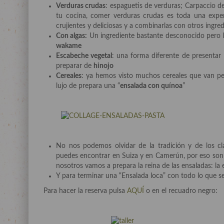
Verduras crudas
: espaguetis de verduras; Carpaccio 
tu cocina, comer verduras crudas es toda una exper
crujientes y deliciosas y a combinarlas con otros ingr
Con algas:
Un ingrediente bastante desconocido pero l
wakame
Escabeche vegetal
: una forma diferente de presentar l
preparar de
hinojo
Cereales
: ya hemos visto muchos cereales que van pe
lujo de prepara una “
ensalada con quínoa
”
No nos podemos olvidar de la tradición y de los clá
puedes encontrar en Suiza y en Camerún, por eso son 
nosotros vamos a prepara la reina de las ensaladas: la 
Y para terminar una “Ensalada loca” con todo lo que s
Para hacer la reserva pulsa
AQUÍ
o en el recuadro negro: