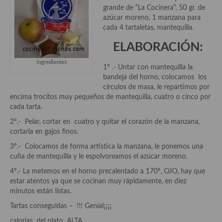
Aderezos, salsas, vinagretas, especias, hierbas aromáticas o
grande de “La Cocinera”, 50 gr. de
aditivos
azúcar moreno, 1 manzana para
cada 4 tartaletas, mantequilla.
Especias, mezclas de especias
ELABORACIÓN:
Hierbas aromáticas
ingredientes
1º .- Untar con mantequilla la
Aceites
bandeja del horno, colocamos los
círculos de masa, le repartimos por
Mojos y pastas
encima trocitos muy pequeños de mantequilla, cuatro o cinco por
cada tarta.
Sales y polvos
2º.- Pelar, cortar en cuatro y quitar el corazón de la manzana,
cortarla en gajos finos.
Salsas y mojos
3º.- Colocamos de forma artística la manzana, le ponemos una
Adobos
cuña de mantequilla y le espolvoreamos el azúcar moreno.
4º.- La metemos en el horno precalentado a 170º, OJO, hay que
Aperitivos
estar atentos ya que se cocinan muy rápidamente, en diez
minutos están listas.
Bebidas
Tartas conseguidas – !!! Genial¡¡¡¡
Bocadillos, hamburguesas, sándwich, emparedados, tostas y
calorias del plato ALTA