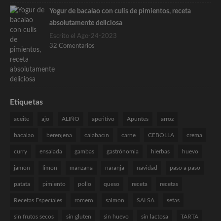
Yogur de bacalao con culis de pimientos, receta
absolutamente deliciosa
Escrito el Ago-24-2023
32 Comentarios
Etiquetas
aceite
ajo
ALIÑO
aperitivo
Apuntes
arroz
bacalao
berenjena
calabacin
carne
CEBOLLA
crema
curry
ensalada
gambas
gastrónomia
hierbas
huevo
jamón
limon
manzana
naranja
navidad
paso a paso
patata
pimiento
pollo
queso
receta
recetas
Recetas Especiales
romero
salmon
SALSA
setas
sin frutos secos
sin gluten
sin huevo
sin lactosa
TARTA