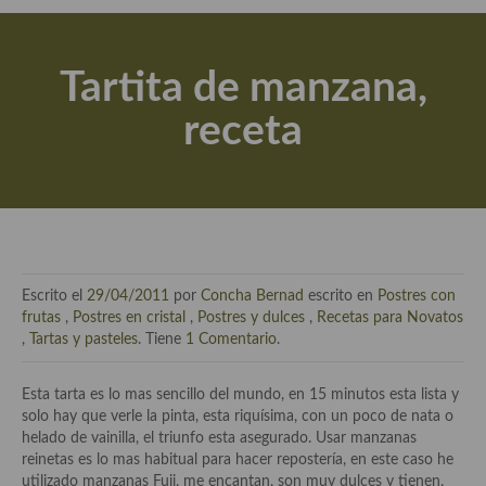
Actualidad y recomendaciones
Libros de cocina, repostería, gastronomía y más
Tartita de manzana,
Apuntes, estudios sobre temas interesantes e importantes
receta
Aceite de Oliva Virgen Extra (AOVE)
Recetas maridadas con los mejores AOVES
Flores en la cocina recetas
Técnicas de emplatado
Escrito el
29/04/2011
por
Concha Bernad
escrito en
Postres con
El mundo del vino y las bebidas
frutas
,
Postres en cristal
,
Postres y dulces
,
Recetas para Novatos
,
Tartas y pasteles
. Tiene
1 Comentario
.
Tiendas especiales
Esta tarta es lo mas sencillo del mundo, en 15 minutos esta lista y
En la mesa: menaje, vajilla, técnicas de emplatado, decoración
solo hay que verle la pinta, esta riquísima, con un poco de nata o
helado de vainilla, el triunfo esta asegurado. Usar manzanas
Especias, hierbas, condimentos, espesantes y aditivos
reinetas es lo mas habitual para hacer repostería, en este caso he
utilizado manzanas Fuji, me encantan, son muy dulces y tienen,