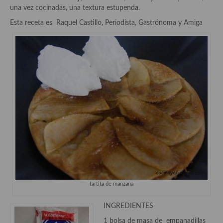
Historia de la gastronomía, platos celebres, cocineros, críticos,
una vez cocinadas, una textura estupenda.
historias culinarias y otras cosas
Esta receta es Raquel Castillo, Periodista, Gastrónoma y Amiga
Origen y evolución de la comida
Protocolo y buenas maneras.
Ocio – restaurantes, bares, tabernas
Viajes eno-gastro-turísticos
En El Candelero
Las opiniones de la «Cocinera»
Prensa
Recetas
tartita de manzana
Acompañamientos
INGREDIENTES
Airfryer recetas
1 bolsa de masa de empanadillas