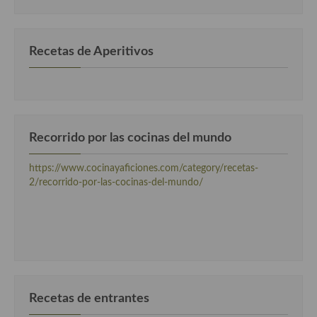
categorias
Cocina Andaluza
Recetas de Aperitivos
Cocina Aragonesa
Cocina Asturiana
Cocina Balear
Recorrido por las cocinas del mundo
Cocina Canaria
https://www.cocinayaficiones.com/category/recetas-
Cocina Castellana
2/recorrido-por-las-cocinas-del-mundo/
Cocina Castilla – La Mancha
Cocina Catalana
Cocina Extremeña
Cocina Gallega
Recetas de entrantes
Cocina Madrileña