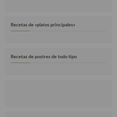
Cocina Murciana
Cocina Navarra
Recetas de «platos principales»
Cocina Riojana
Cocina Valenciana
Cocina Vasca
Recetas de postres de todo tipo
Cocina Europea
Cocina Alemana
Cocina Austriaca
Cocina Belga
Cocina Britanica
Cocina Bulgara