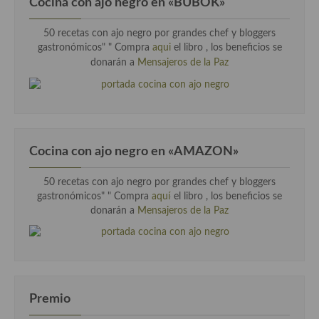
Cocina con ajo negro en «BUBOK»
Cocina Luxemburgo
50 recetas con ajo negro por grandes chef y bloggers
Cocina Polaca
gastronómicos" "
Compra
aqui
el libro , los beneficios se
donarán a
Mensajeros de la Paz
Cocina portuguesa
Cocina Rusa
Cocina Sueca
Cocina con ajo negro en «AMAZON»
Cocina Suiza
Cocina Turca
50 recetas con ajo negro por grandes chef y bloggers
gastronómicos" " Compra
aquí
el libro , los beneficios se
donarán a
Mensajeros de la Paz
Premio