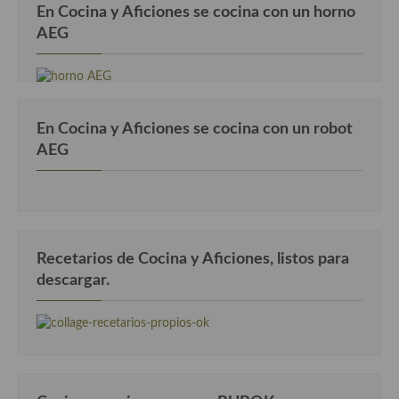
En Cocina y Aficiones se cocina con un horno
Cocina Danesa
AEG
Cocina de la Republica Checa
Cocina de Polonia
En Cocina y Aficiones se cocina con un robot
Cocina de Ucrania
AEG
Cocina Eslovena
Cocina Francesa
Cocina Griega
Recetarios de Cocina y Aficiones, listos para
Cocina Holandesa
descargar.
Cocina Hungara
Cocina Irlanda
Cocina Italiana