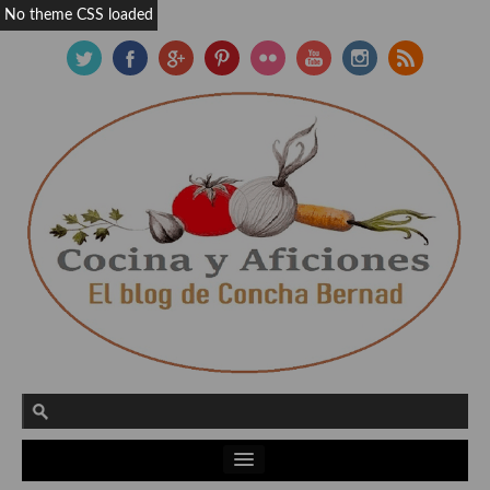
No theme CSS loaded