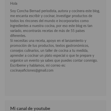
Cocina Azerí (Azerbaiyán)
Hola
Soy Concha Bernad periodista, autora y cocinera este blog,
Cocina de Egipto
me encanta escribir y cocinar, investigar productos de
todos los rincones del mundo e incorporarlos como
Cocina de Tunez
ingredientes a nuestra cocina, por eso este blog es tan
variado, encontrarás recetas de más de 55 países
Cocina Oriental
diferentes.
Si necesitas una receta, apoyo en el lanzamiento y
Cocina Tailandesa
promoción de tus productos, textos gastronómicos,
consejos culinarios, un taller de cocina a tu medida,
Cocina Japonesa
aprender a cocinar un plato especial o que te prepare y
organice un evento ya sabes que puedes contar conmigo.
Cocina Vietnamita
Escríbeme y hablamos, mi correo es:
cocinayaficiones@gmail.com
Cocina camboyana
Cocina Coreana
Cocina HIndú
Cocina China
Mi canal de youtube