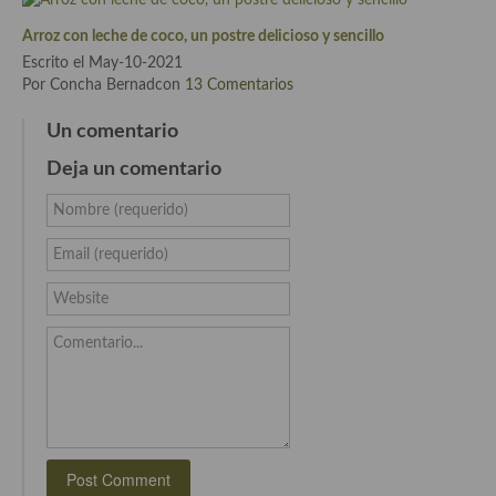
Recetas de fiesta, Navidad y días señalados
Arroz con leche de coco, un postre delicioso y sencillo
Escrito el May-10-2021
Resumen tematicos de recetas
Por Concha Bernadcon
13 Comentarios
Cocinas del mundo
Un comentario
Deja un comentario
Cocina Americana
Nombre (requerido)
Cocina Argentina
Email (requerido)
Cocina Brasileña
Website
Cocina colombiana
Comentario...
Cocina Cajún y Creole
Cocina Venezolana
Cocina Cubana
Cocina de Estados Unidos