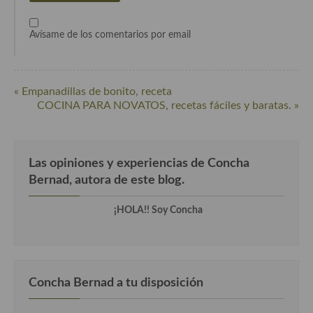
Cocina de Guatemala
Avísame de los comentarios por email
Cocina de Nicaragua
Cocina Ecuatoriana
« Empanadillas de bonito, receta
Cocina Jamaicana
COCINA PARA NOVATOS, recetas fáciles y baratas. »
Cocina Mexicana
Cocina peruana
Las opiniones y experiencias de Concha
Bernad, autora de este blog.
Cocina de Oriente Medio
¡HOLA!! Soy Concha
Cocina israelí
Cocina libanesa
Cocina Armenia
Concha Bernad a tu disposición
Cocina Siria