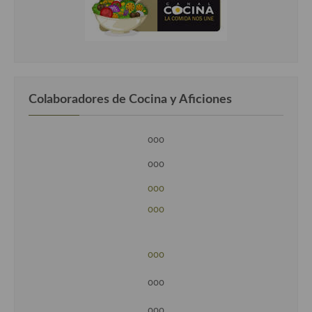
Colaboradores de Cocina y Aficiones
ooo
ooo
ooo
ooo
ooo
ooo
ooo