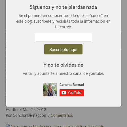
Escrito por
Concha Bernad
Síguenos y no te pierdas nada
Plato principal
Periodista, blogger y cocinera de este blog.
Se el primero en conocer todo lo que se "cuece" en
este blog, suscribete y recibirás toda la información en
Aves
tu correo.
Carne
Entradas Relacionadas
Pescado y Marisco
Postres y dulces
Y no te olvides de
Técnicas de cocina: abrir un coco, cortar en brunoise y no morir en
Postres con frutas
el intento con vídeo.
visitar y apuntarte a nuestro canal de youtube.
Escrito el Sep-20-2013
Quesos, recetas
Por Concha Bernadcon
0 Comentarios
Salazones y encurtidos
Recetas Especiales
Milhojas de manzana súper fácil, receta paso a paso
Escrito el Mar-25-2013
Recetas de Cuaresma
Por Concha Bernadcon
5 Comentarios
Recetas maridadas con los mejores AOVES