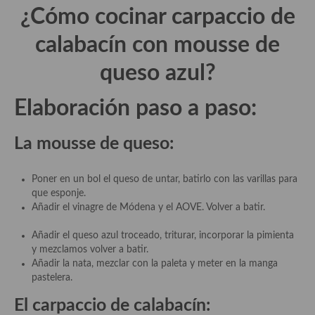
¿Cómo cocinar carpaccio de
Plato principal
calabacín con mousse de
Aves
queso azul?
Carne
Elaboración paso a paso:
Pescado y Marisco
La mousse de queso:
Postres y dulces
Postres con frutas
Poner en un bol el queso de untar, batirlo con las varillas para
que esponje.
Quesos, recetas
Añadir el vinagre de Módena y el AOVE. Volver a batir.
Salazones y encurtidos
Añadir el queso azul troceado, triturar, incorporar la pimienta
y mezclamos volver a batir.
Recetas Especiales
Añadir la nata, mezclar con la paleta y meter en la manga
pastelera.
Recetas de Cuaresma
El carpaccio de calabacín:
Recetas maridadas con los mejores AOVES