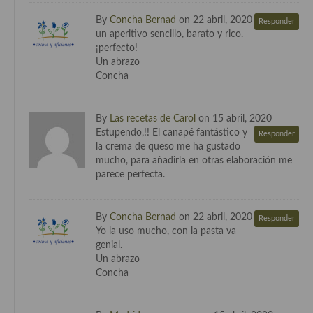
By
Concha Bernad
on 22 abril, 2020
Responder
Cocina Andaluza
un aperitivo sencillo, barato y rico.
¡perfecto!
Cocina Aragonesa
Un abrazo
Concha
Cocina Asturiana
Cocina Balear
By
Las recetas de Carol
on 15 abril, 2020
Estupendo,!! El canapé fantástico y
Responder
Cocina Canaria
la crema de queso me ha gustado
mucho, para añadirla en otras elaboración me
Cocina Castellana
parece perfecta.
Cocina Castilla – La Mancha
By
Concha Bernad
on 22 abril, 2020
Responder
Cocina Catalana
Yo la uso mucho, con la pasta va
genial.
Cocina Extremeña
Un abrazo
Concha
Cocina Gallega
Cocina Madrileña