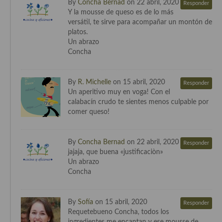
By
Concha Bernad
on 22 abril, 2020
Responder
Cocina Luxemburgo
Y la mousse de queso es de lo más
versátil, te sirve para acompañar un montón de
Cocina Polaca
platos.
Un abrazo
Cocina portuguesa
Concha
Cocina Rusa
By
R. Michelle
on 15 abril, 2020
Responder
Cocina Sueca
Un aperitivo muy en voga! Con el
calabacín crudo te sientes menos culpable por
Cocina Suiza
comer queso!
Cocina Turca
By
Concha Bernad
on 22 abril, 2020
Responder
jajaja, que buena «justificaciòn»
Un abrazo
Concha
By
Sofía
on 15 abril, 2020
Responder
Requetebueno Concha, todos los