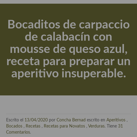
Actualidad y recomendaciones
Libros de cocina, repostería, gastronomía y más
Bocaditos de carpaccio
Apuntes, estudios sobre temas interesantes e importantes
de calabacín con
Aceite de Oliva Virgen Extra (AOVE)
mousse de queso azul,
Recetas maridadas con los mejores AOVES
receta para preparar un
Flores en la cocina recetas
aperitivo insuperable.
Técnicas de emplatado
El mundo del vino y las bebidas
Tiendas especiales
En la mesa: menaje, vajilla, técnicas de emplatado, decoración
Escrito el
13/04/2020
por
Concha Bernad
escrito en
Aperitivos
,
Especias, hierbas, condimentos, espesantes y aditivos
Bocados
,
Recetas
,
Recetas para Novatos
,
Verduras
. Tiene
31
Comentarios
.