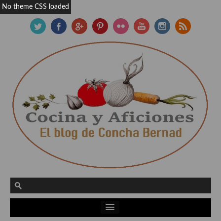
No theme CSS loaded