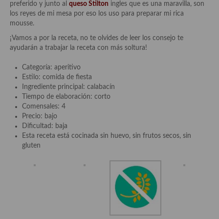
preferido y junto al
queso Stilton
ingles que es una maravilla, son
Aderezos, salsas, vinagretas, especias, hierbas aromáticas o
los reyes de mi mesa por eso los uso para preparar mi rica
aditivos
mousse.
Especias, mezclas de especias
¡Vamos a por la receta, no te olvides de leer los consejo te
ayudarán a trabajar la receta con más soltura!
Hierbas aromáticas
Categoría: aperitivo
Aceites
Estilo: comida de fiesta
Ingrediente principal: calabacín
Mojos y pastas
Tiempo de elaboración: corto
Comensales: 4
Sales y polvos
Precio: bajo
Dificultad: baja
Salsas y mojos
Esta receta está cocinada sin huevo, sin frutos secos, sin
gluten
Adobos
Aperitivos
Bebidas
Bocadillos, hamburguesas, sándwich, emparedados, tostas y