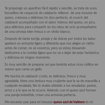
Historia de la gastronomía, platos celebres, cocineros, críticos,
historias culinarias y otras cosas
Te propongo un aperitivo fácil rápido y sencillo, se trata de unos
bocaditos de carpaccio de calabacín rellenos de una mousse de
Origen y evolución de la comida
queso, cremosa y deliciosa Un dúo perfecto, el crunch del
calabacín acompañado con el sabor intenso del queso, un pica,
Protocolo y buenas maneras.
pica delicioso para compartir en los ratos de ocio acompañados
de una cerveza bien fresca o un vinito blanco.
Ocio – restaurantes, bares, tabernas
Después de tanta torrija, potaje y de dulces por todos los lados
Viajes eno-gastro-turísticos
apetece un entrante ligero y diferente que nos alegre un ratito
antes de comer, no se vosotros, pero yo estoy deseando
En El Candelero
dedicarme a la comida ligera que no va a dejar de estar fantástica
y deliciosa en ningún momento.
Las opiniones de la «Cocinera»
Es muy sencillo de preparar así que tendrás estos ricos rollitos en
menos que canta un gallo.
Prensa
Me fascina el calabacín crudo, es delicioso, fresco y muy
Recetas
agradable, tiene una textura muy crujiente que le va de maravilla a
cualquier ensalada, No lo dudes añádelo a tus ensaladas, pastas,
Acompañamientos
arroz o a lo que se te ocurra. Además, con el queso azul forman
una pareja imbatible, crean una armonía perfecta.
Airfryer recetas
Me encanta usar para mi mousse
queso azul de Valdeon
es mi