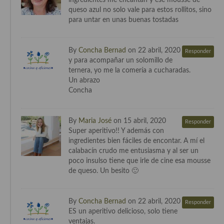
ingredientes me encantan y ese mousse de
queso azul no solo vale para estos rollitos, sino
para untar en unas buenas tostadas
By
Concha Bernad
on 22 abril, 2020
Responder
y para acompañar un solomillo de
ternera, yo me la comería a cucharadas.
Un abrazo
Concha
By
Maria José
on 15 abril, 2020
Responder
Super aperitivo!! Y además con
ingredientes bien fáciles de encontar. A mí el
calabacín crudo me entusiasma y al ser un
poco insulso tiene que irle de cine esa mousse
de queso. Un besito 🙂
By
Concha Bernad
on 22 abril, 2020
Responder
ES un aperitivo delicioso, solo tiene
ventajas.