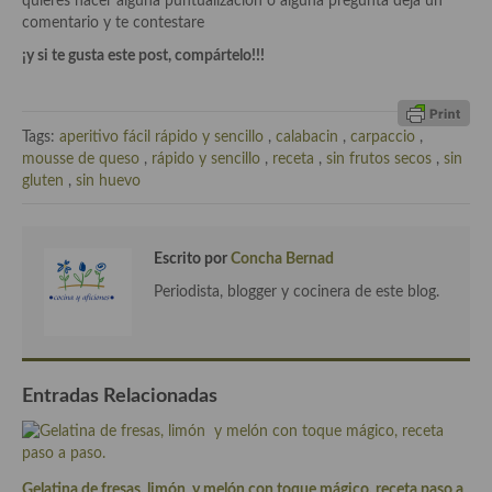
quieres hacer alguna puntualización o alguna pregunta deja un
Cocina Azerí (Azerbaiyán)
comentario y te contestare
¡y si te gusta este post, compártelo!!!
Cocina de Egipto
Cocina de Tunez
Tags:
aperitivo fácil rápido y sencillo
,
calabacin
,
carpaccio
,
Cocina Oriental
mousse de queso
,
rápido y sencillo
,
receta
,
sin frutos secos
,
sin
gluten
,
sin huevo
Cocina Tailandesa
Cocina Japonesa
Escrito por
Concha Bernad
Cocina Vietnamita
Periodista, blogger y cocinera de este blog.
Cocina camboyana
Cocina Coreana
Entradas Relacionadas
Cocina HIndú
Cocina China
Gelatina de fresas, limón y melón con toque mágico, receta paso a