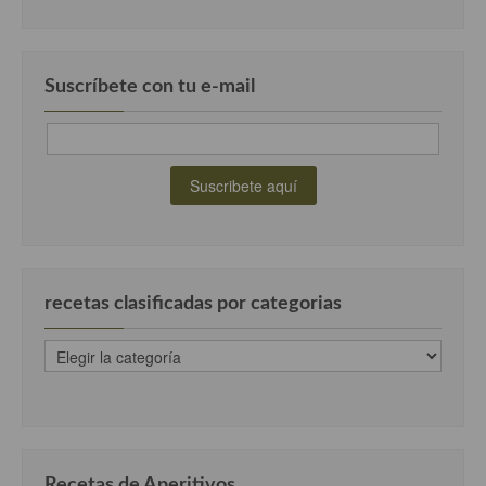
Suscríbete con tu e-mail
recetas clasificadas por categorias
recetas
clasificadas
por
categorias
Recetas de Aperitivos