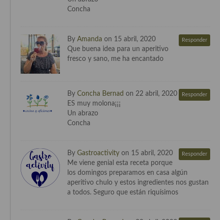
Concha
Cocina Danesa
Cocina de la Republica Checa
By
Amanda
on 15 abril, 2020
Responder
Que buena idea para un aperitivo
Cocina de Polonia
fresco y sano, me ha encantado
Cocina de Ucrania
Cocina Eslovena
By
Concha Bernad
on 22 abril, 2020
Responder
ES muy molona¡¡¡
Cocina Francesa
Un abrazo
Concha
Cocina Griega
Cocina Holandesa
By
Gastroactivity
on 15 abril, 2020
Responder
Me viene genial esta receta porque
Cocina Hungara
los domingos preparamos en casa algún
aperitivo chulo y estos ingredientes nos gustan
Cocina Irlanda
a todos. Seguro que están riquísimos
Cocina Italiana