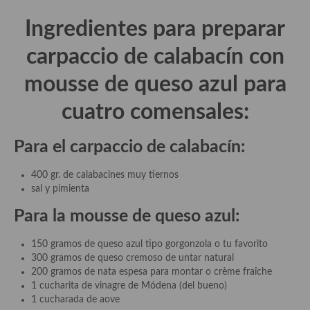
demás
Ingredientes para preparar
Entrantes y primeros platos
carpaccio de calabacín con
Ensaladas
mousse de queso azul para
Entrantes
cuatro comensales:
Gazpachos, salmorejos, sopas y cremas frías
Para el carpaccio de calabacín:
Quínoa
Pasta
400 gr. de calabacines muy tiernos
sal y pimienta
Arroces Y fideuás
Para la mousse de queso azul:
Legumbres y cereales
150 gramos de queso azul tipo gorgonzola o tu favorito
Cuscús
300 gramos de queso cremoso de untar natural
200 gramos de nata espesa para montar o crème fraîche
Huevos
1 cucharita de vinagre de Módena (del bueno)
1 cucharada de aove
Masas elaboradas con harina, pizzas, quiches y demás