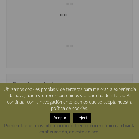
ooo
ooo
ooo
Entradas recientes
Utilizamos cookies propias y de terceros para mejorar la experiencia
de navegación y ofrecer contenidos y publicidad de interés. Al
Helado cremoso de papaya, con truco para elaborarlo.
continuar con la navegación entendemos que se acepta nuestra
Por qué el móvil se calienta cuando lo usas como
política de cookies.
recetario en la cocina
Acepto
Reject
Tzatziki o crema fría de yogur y pepino, receta griega
Puede obtener más información, o bien conocer cómo cambiar la
configuración, en este enlace.
Menestra de verduras del restaurante 33 de Tudela,