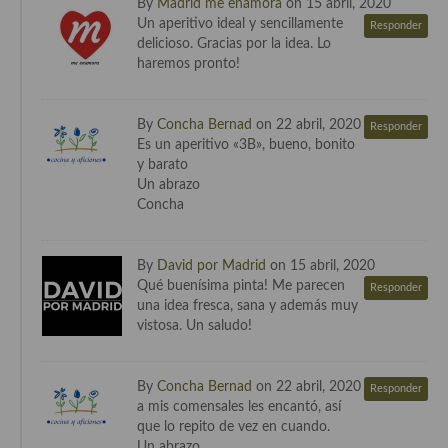
By
Madrid me enamora
on 15 abril, 2020
Un aperitivo ideal y sencillamente
Responder
Cocina Murciana
delicioso. Gracias por la idea. Lo
haremos pronto!
Cocina Navarra
Cocina Riojana
By
Concha Bernad
on 22 abril, 2020
Responder
Es un aperitivo «3B», bueno, bonito
Cocina Valenciana
y barato
Un abrazo
Cocina Vasca
Concha
Cocina Europea
By
David por Madrid
on 15 abril, 2020
Cocina Alemana
Qué buenísima pinta! Me parecen
Responder
una idea fresca, sana y además muy
Cocina Austriaca
vistosa. Un saludo!
Cocina Belga
By
Concha Bernad
on 22 abril, 2020
Responder
Cocina Britanica
a mis comensales les encantó, así
que lo repito de vez en cuando.
Cocina Bulgara
Un abrazo