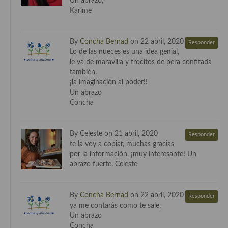
Un abrazo,
Karime
By
Concha Bernad
on 22 abril, 2020
Responder
Lo de las nueces es una idea genial,
le va de maravilla y trocitos de pera confitada
también.
¡la imaginación al poder!!
Un abrazo
Concha
By Celeste on 21 abril, 2020
Responder
te la voy a copiar, muchas gracias
por la información, ¡muy interesante! Un
abrazo fuerte. Celeste
By
Concha Bernad
on 22 abril, 2020
Responder
ya me contarás como te sale,
Un abrazo
Concha