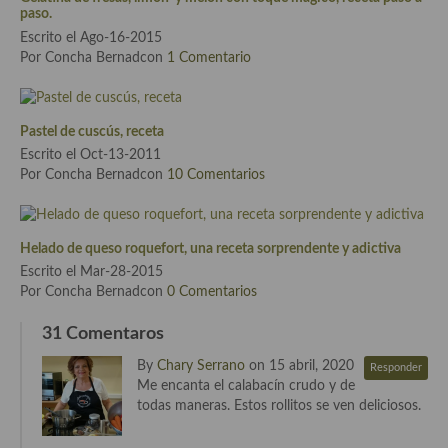
Cocina del Pacifico
paso.
Escrito el Ago-16-2015
Cocina filipina
Por Concha Bernadcon
1 Comentario
Cocina de Hawái
Cocina de Madagascar
Pastel de cuscús, receta
Escrito el Oct-13-2011
Cocina Africana
Por Concha Bernadcon
10 Comentarios
Cocina Sudafrinaca
Cocina del Congo
Helado de queso roquefort, una receta sorprendente y adictiva
Escrito el Mar-28-2015
Cocina Sefardí
Por Concha Bernadcon
0 Comentarios
Cocina Yoshoku
31 Comentaros
By
Chary Serrano
on 15 abril, 2020
Cocina callejera
Responder
Me encanta el calabacín crudo y de
todas maneras. Estos rollitos se ven deliciosos.
Cocina fusión
Cocinas de España