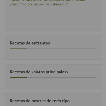
Cocina Luxemburgo
2/recorrido-por-las-cocinas-del-mundo/
Cocina Polaca
Cocina portuguesa
Cocina Rusa
Cocina Sueca
Recetas de entrantes
Cocina Suiza
Cocina Turca
Recetas de «platos principales»
Recetas de postres de todo tipo