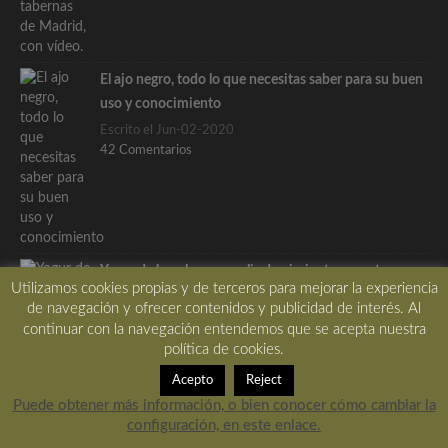
El ajo negro, todo lo que necesitas saber para su buen
uso y conocimiento
Escrito el Jun-02-2020
42 Comentarios
Yogur de bacalao con culis de pimientos, receta
Utilizamos cookies propias y de terceros para mejorar la experiencia
absolutamente deliciosa
de navegación y ofrecer contenidos y publicidad de interés. Al
Escrito el Ago-24-2023
continuar con la navegación entendemos que se acepta nuestra
32 Comentarios
política de cookies.
Acepto
Reject
Puede obtener más información, o bien conocer cómo cambiar la
configuración, en este enlace.