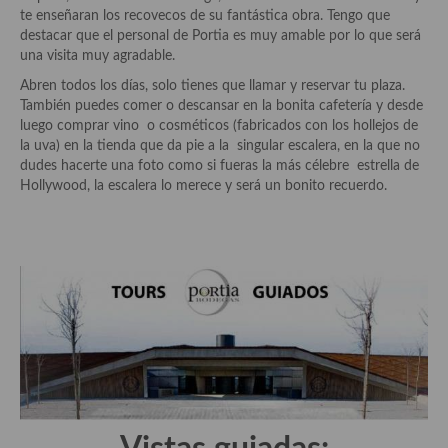
Historia de la gastronomía, platos celebres, cocineros, críticos,
te enseñaran los recovecos de su fantástica obra. Tengo que
historias culinarias y otras cosas
destacar que el personal de Portia es muy amable por lo que será
una visita muy agradable.
Origen y evolución de la comida
Abren todos los días, solo tienes que llamar y reservar tu plaza.
Protocolo y buenas maneras.
También puedes comer o descansar en la bonita cafetería y desde
luego comprar vino o cosméticos (fabricados con los hollejos de
Ocio – restaurantes, bares, tabernas
la uva) en la tienda que da pie a la singular escalera, en la que no
dudes hacerte una foto como si fueras la más célebre estrella de
Viajes eno-gastro-turísticos
Hollywood, la escalera lo merece y será un bonito recuerdo.
En El Candelero
Las opiniones de la «Cocinera»
Prensa
Recetas
Acompañamientos
Airfryer recetas