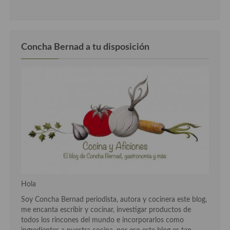
Cocina del Pacifico
Cocina filipina
Cocina de Hawái
Concha Bernad a tu disposición
Cocina de Madagascar
Cocina Africana
Cocina Sudafrinaca
Cocina del Congo
Cocina Sefardí
Cocina Yoshoku
Hola
Cocina callejera
Soy Concha Bernad periodista, autora y cocinera este blog,
Cocina fusión
me encanta escribir y cocinar, investigar productos de
todos los rincones del mundo e incorporarlos como
Cocinas de España