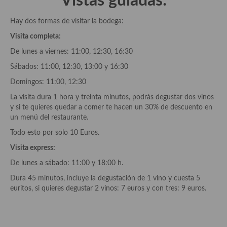
Vistas guiadas:
Aderezos, salsas, vinagretas, especias, hierbas aromáticas o
aditivos
Hay dos formas de visitar la bodega:
Visita completa:
Especias, mezclas de especias
De lunes a viernes: 11:00, 12:30, 16:30
Hierbas aromáticas
Sábados: 11:00, 12:30, 13:00 y 16:30
Aceites
Domingos: 11:00, 12:30
La visita dura 1 hora y treinta minutos, podrás degustar dos vinos
Mojos y pastas
y si te quieres quedar a comer te hacen un 30% de descuento en
un menú del restaurante.
Sales y polvos
Todo esto por solo 10 Euros.
Salsas y mojos
Visita express:
Adobos
De lunes a sábado: 11:00 y 18:00 h.
Dura 45 minutos, incluye la degustación de 1 vino y cuesta 5
Aperitivos
euritos, si quieres degustar 2 vinos: 7 euros y con tres: 9 euros.
Bebidas
Bocadillos, hamburguesas, sándwich, emparedados, tostas y