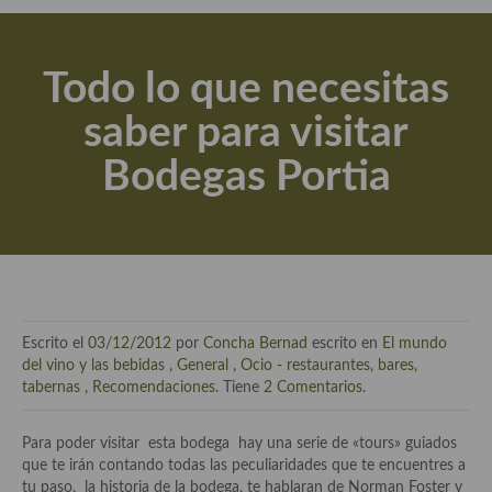
Actualidad y recomendaciones
Libros de cocina, repostería, gastronomía y más
Todo lo que necesitas
Apuntes, estudios sobre temas interesantes e importantes
saber para visitar
Aceite de Oliva Virgen Extra (AOVE)
Bodegas Portia
Recetas maridadas con los mejores AOVES
Flores en la cocina recetas
Técnicas de emplatado
El mundo del vino y las bebidas
Escrito el
03/12/2012
por
Concha Bernad
escrito en
El mundo
Tiendas especiales
del vino y las bebidas
,
General
,
Ocio - restaurantes, bares,
tabernas
,
Recomendaciones
. Tiene
2 Comentarios
.
En la mesa: menaje, vajilla, técnicas de emplatado, decoración
Para poder visitar esta bodega hay una serie de «tours» guiados
Especias, hierbas, condimentos, espesantes y aditivos
que te irán contando todas las peculiaridades que te encuentres a
tu paso, la historia de la bodega, te hablaran de Norman Foster y