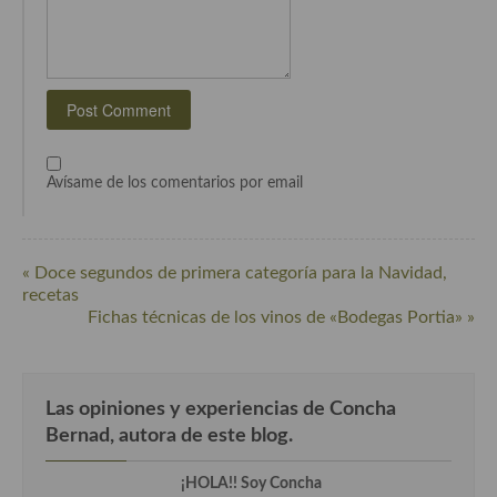
Cocina Azerí (Azerbaiyán)
Cocina de Egipto
Cocina de Tunez
Cocina Oriental
Avísame de los comentarios por email
Cocina Tailandesa
Cocina Japonesa
« Doce segundos de primera categoría para la Navidad,
Cocina Vietnamita
recetas
Fichas técnicas de los vinos de «Bodegas Portia» »
Cocina camboyana
Cocina Coreana
Las opiniones y experiencias de Concha
Cocina HIndú
Bernad, autora de este blog.
Cocina China
¡HOLA!! Soy Concha