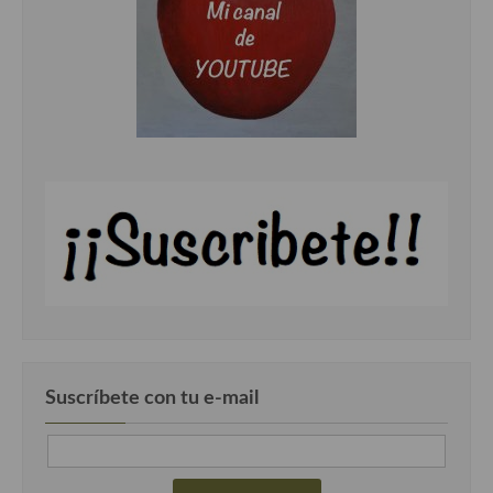
Cocina Murciana
Cocina Navarra
Cocina Riojana
Cocina Valenciana
Cocina Vasca
Cocina Europea
Cocina Alemana
Cocina Austriaca
Cocina Belga
Suscríbete con tu e-mail
Cocina Britanica
Cocina Bulgara