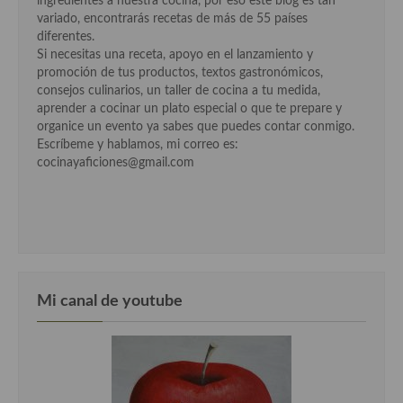
ingredientes a nuestra cocina, por eso este blog es tan
variado, encontrarás recetas de más de 55 países
Cocina Andaluza
diferentes.
Si necesitas una receta, apoyo en el lanzamiento y
Cocina Aragonesa
promoción de tus productos, textos gastronómicos,
consejos culinarios, un taller de cocina a tu medida,
Cocina Asturiana
aprender a cocinar un plato especial o que te prepare y
organice un evento ya sabes que puedes contar conmigo.
Cocina Balear
Escríbeme y hablamos, mi correo es:
cocinayaficiones@gmail.com
Cocina Canaria
Cocina Castellana
Cocina Castilla – La Mancha
Cocina Catalana
Mi canal de youtube
Cocina Extremeña
Cocina Gallega
Cocina Madrileña