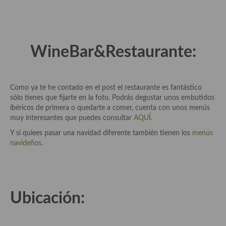
demás
Entrantes y primeros platos
Ensaladas
WineBar&Restaurante:
Entrantes
Gazpachos, salmorejos, sopas y cremas frías
Como ya te he contado en el post el restaurante es fantástico
sólo tienes que fijarte en la foto. Podrás degustar unos embutidos
Quínoa
ibéricos de primera o quedarte a comer, cuenta con unos menús
muy interesantes que puedes consultar
AQUÍ
.
Pasta
Y si quiees pasar una navidad diferente también tienen los
menús
navideños
.
Arroces Y fideuás
Legumbres y cereales
Cuscús
Ubicación:
Huevos
Masas elaboradas con harina, pizzas, quiches y demás