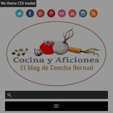
No theme CSS loaded