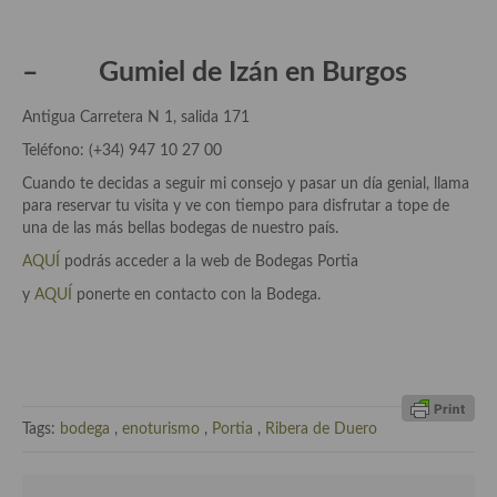
Plato principal
– Gumiel de Izán en Burgos
Aves
Antigua Carretera N 1, salida 171
Carne
Teléfono: (+34) 947 10 27 00
Pescado y Marisco
Cuando te decidas a seguir mi consejo y pasar un día genial, llama
para reservar tu visita y ve con tiempo para disfrutar a tope de
Postres y dulces
una de las más bellas bodegas de nuestro país.
AQUÍ
podrás acceder a la web de Bodegas Portia
Postres con frutas
y
AQUÍ
ponerte en contacto con la Bodega.
Quesos, recetas
Salazones y encurtidos
Recetas Especiales
Tags:
bodega
,
enoturismo
,
Portia
,
Ribera de Duero
Recetas de Cuaresma
Recetas maridadas con los mejores AOVES