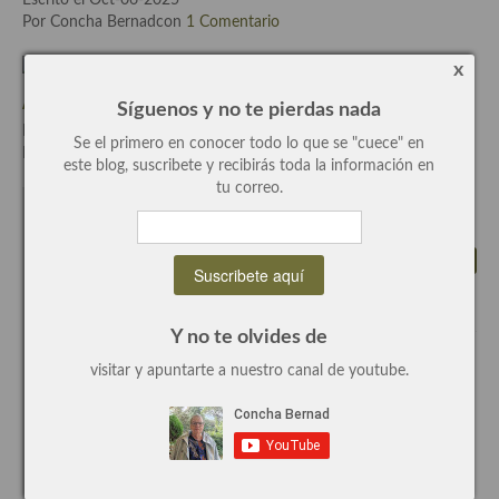
Escrito el Oct-06-2025
Por Concha Bernadcon
1 Comentario
Plato principal
x
Aves
Arroz meloso con filetes rusos, receta casera y rica.
Síguenos y no te pierdas nada
Escrito el Dic-02-2018
Carne
Se el primero en conocer todo lo que se "cuece" en
Por Concha Bernadcon
0 Comentarios
este blog, suscribete y recibirás toda la información en
Pescado y Marisco
tu correo.
2 Comentaros
Postres y dulces
By
Panele podłogowe
on 4 diciembre, 2010
Yeah .. It’s good site, great work.
Responder
Postres con frutas
Quesos, recetas
Y no te olvides de
Salazones y encurtidos
Deja un comentario
visitar y apuntarte a nuestro canal de youtube.
Recetas Especiales
Nombre (requerido)
Recetas de Cuaresma
Email (requerido)
Recetas maridadas con los mejores AOVES
Website