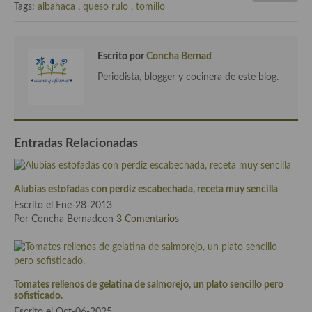
demás
Tags:
albahaca
,
queso rulo
,
tomillo
Entrantes y primeros platos
Escrito por
Concha Bernad
Ensaladas
Periodista, blogger y cocinera de este blog.
Entrantes
Gazpachos, salmorejos, sopas y cremas frías
Entradas Relacionadas
Quínoa
Pasta
Alubias estofadas con perdiz escabechada, receta muy sencilla
Arroces Y fideuás
Escrito el Ene-28-2013
Por Concha Bernadcon
3 Comentarios
Legumbres y cereales
Cuscús
Huevos
Tomates rellenos de gelatina de salmorejo, un plato sencillo pero
sofisticado.
Masas elaboradas con harina, pizzas, quiches y demás