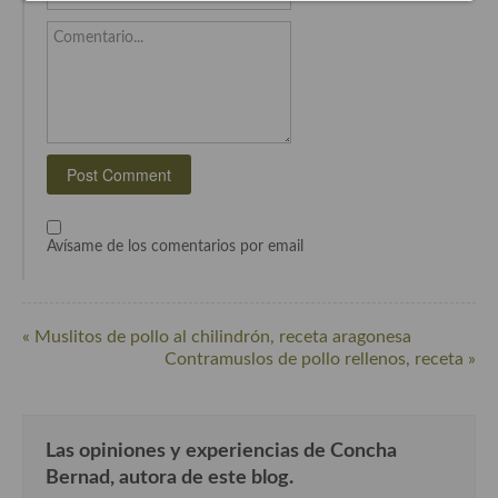
Recetas de fiesta, Navidad y días señalados
Comentario...
Resumen tematicos de recetas
Cocinas del mundo
Cocina Americana
Cocina Argentina
Avísame de los comentarios por email
Cocina Brasileña
Cocina colombiana
« Muslitos de pollo al chilindrón, receta aragonesa
Cocina Cajún y Creole
Contramuslos de pollo rellenos, receta »
Cocina Venezolana
Cocina Cubana
Las opiniones y experiencias de Concha
Bernad, autora de este blog.
Cocina de Estados Unidos