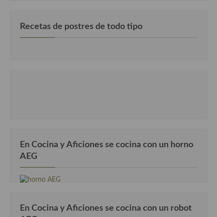
Cocina Murciana
Recetas de postres de todo tipo
Cocina Navarra
Cocina Riojana
Cocina Valenciana
Cocina Vasca
Cocina Europea
Cocina Alemana
En Cocina y Aficiones se cocina con un horno
Cocina Austriaca
AEG
Cocina Belga
Cocina Britanica
En Cocina y Aficiones se cocina con un robot
Cocina Bulgara