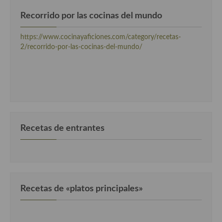
Recorrido por las cocinas del mundo
Cocina Andaluza
https://www.cocinayaficiones.com/category/recetas-
Cocina Aragonesa
2/recorrido-por-las-cocinas-del-mundo/
Cocina Asturiana
Cocina Balear
Cocina Canaria
Cocina Castellana
Recetas de entrantes
Cocina Castilla – La Mancha
Cocina Catalana
Cocina Extremeña
Recetas de «platos principales»
Cocina Gallega
Cocina Madrileña