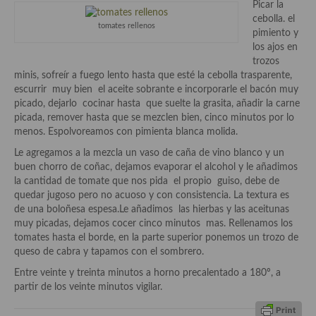
Picar la
Aderezos, salsas, vinagretas, especias, hierbas aromáticas o
cebolla. el
aditivos
tomates rellenos
pimiento y
los ajos en
Especias, mezclas de especias
trozos
minis, sofreír a fuego lento hasta que esté la cebolla trasparente,
Hierbas aromáticas
escurrir muy bien el aceite sobrante e incorporarle el bacón muy
picado, dejarlo cocinar hasta que suelte la grasita, añadir la carne
Aceites
picada, remover hasta que se mezclen bien, cinco minutos por lo
menos. Espolvoreamos con pimienta blanca molida.
Mojos y pastas
Le agregamos a la mezcla un vaso de caña de vino blanco y un
Sales y polvos
buen chorro de coñac, dejamos evaporar el alcohol y le añadimos
la cantidad de tomate que nos pida el propio guiso, debe de
Salsas y mojos
quedar jugoso pero no acuoso y con consistencia. La textura es
de una boloñesa espesa.Le añadimos las hierbas y las aceitunas
Adobos
muy picadas, dejamos cocer cinco minutos mas. Rellenamos los
tomates hasta el borde, en la parte superior ponemos un trozo de
Aperitivos
queso de cabra y tapamos con el sombrero.
Entre veinte y treinta minutos a horno precalentado a 180º, a
Bebidas
partir de los veinte minutos vigilar.
Bocadillos, hamburguesas, sándwich, emparedados, tostas y