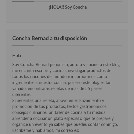
Cocina de Guatemala
¡HOLA!! Soy Concha
Cocina de Nicaragua
Cocina Ecuatoriana
Concha Bernad a tu disposición
Cocina Jamaicana
Cocina Mexicana
Hola
Soy Concha Bernad periodista, autora y cocinera este blog,
Cocina peruana
me encanta escribir y cocinar, investigar productos de
todos los rincones del mundo e incorporarlos como
Cocina de Oriente Medio
ingredientes a nuestra cocina, por eso este blog es tan
variado, encontrarás recetas de más de 55 países
Cocina israelí
diferentes.
Si necesitas una receta, apoyo en el lanzamiento y
Cocina libanesa
promoción de tus productos, textos gastronómicos,
consejos culinarios, un taller de cocina a tu medida,
Cocina Armenia
aprender a cocinar un plato especial o que te prepare y
organice un evento ya sabes que puedes contar conmigo.
Cocina Siria
Escríbeme y hablamos, mi correo es: