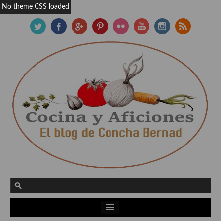
No theme CSS loaded