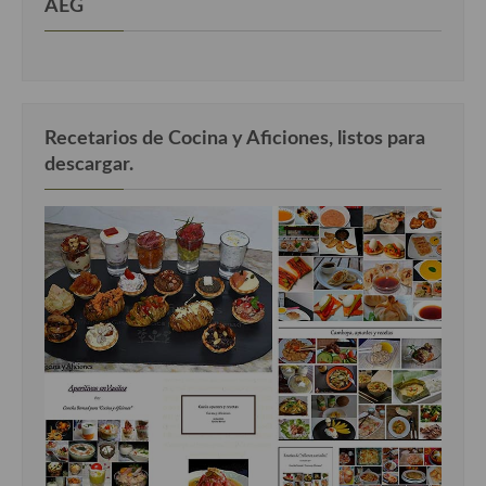
AEG
Cocina Danesa
Cocina de la Republica Checa
Cocina de Polonia
Recetarios de Cocina y Aficiones, listos para
Cocina de Ucrania
descargar.
Cocina Eslovena
Cocina Francesa
Cocina Griega
Cocina Holandesa
Cocina Hungara
Cocina Irlanda
Cocina Italiana