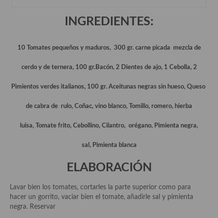
Historia de la gastronomía, platos celebres, cocineros, críticos,
historias culinarias y otras cosas
INGREDIENTES:
Origen y evolución de la comida
10 Tomates pequeños y maduros, 300 gr. carne picada mezcla de
Protocolo y buenas maneras.
cerdo y de ternera, 100 gr.Bacón, 2 Dientes de ajo, 1 Cebolla, 2
Ocio – restaurantes, bares, tabernas
Pimientos verdes italianos, 100 gr. Aceitunas negras sin hueso, Queso
Viajes eno-gastro-turísticos
de cabra de rulo, Coñac, vino blanco, Tomillo, romero, hierba
En El Candelero
luisa, Tomate frito, Cebollino, Cilantro, orégano, Pimienta negra,
Las opiniones de la «Cocinera»
sal, Pimienta blanca
Prensa
ELABORACIÓN
Recetas
Acompañamientos
Lavar bien los tomates, cortarles la parte superior como para
hacer un gorrito, vaciar bien el tomate, añadirle sal y pimienta
Airfryer recetas
negra. Reservar