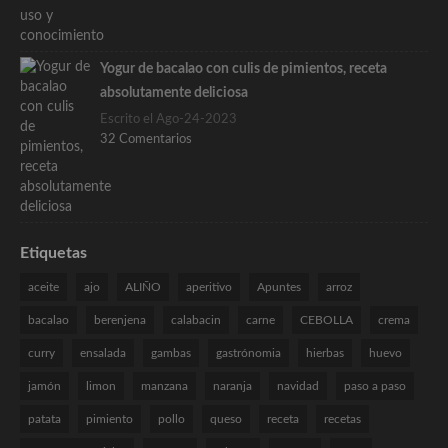
Yogur de bacalao con culis de pimientos, receta
absolutamente deliciosa
Escrito el Ago-24-2023
32 Comentarios
Etiquetas
aceite
ajo
ALIÑO
aperitivo
Apuntes
arroz
bacalao
berenjena
calabacin
carne
CEBOLLA
crema
curry
ensalada
gambas
gastrónomia
hierbas
huevo
jamón
limon
manzana
naranja
navidad
paso a paso
patata
pimiento
pollo
queso
receta
recetas