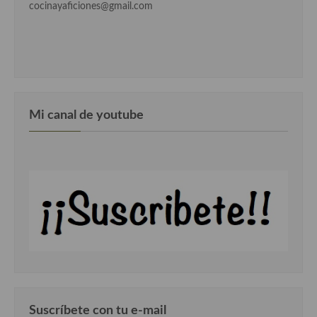
cocinayaficiones@gmail.com
Cocina Azerí (Azerbaiyán)
Cocina de Egipto
Cocina de Tunez
Cocina Oriental
Mi canal de youtube
Cocina Tailandesa
Cocina Japonesa
Cocina Vietnamita
Cocina camboyana
Cocina Coreana
Cocina HIndú
Cocina China
Suscríbete con tu e-mail