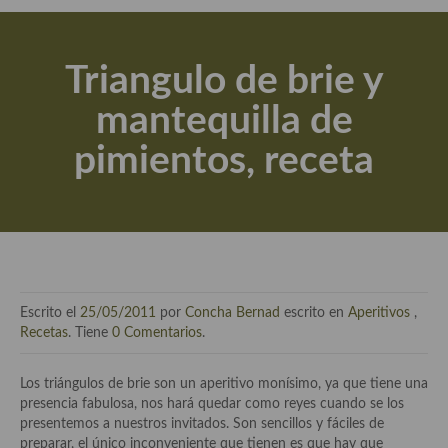
Actualidad y recomendaciones
Libros de cocina, repostería, gastronomía y más
Triangulo de brie y
Apuntes, estudios sobre temas interesantes e importantes
mantequilla de
Aceite de Oliva Virgen Extra (AOVE)
pimientos, receta
Recetas maridadas con los mejores AOVES
Flores en la cocina recetas
Técnicas de emplatado
El mundo del vino y las bebidas
Escrito el
25/05/2011
por
Concha Bernad
escrito en
Aperitivos
,
Tiendas especiales
Recetas
. Tiene
0 Comentarios
.
En la mesa: menaje, vajilla, técnicas de emplatado, decoración
Los triángulos de brie son un aperitivo monísimo, ya que tiene una
presencia fabulosa, nos hará quedar como reyes cuando se los
Especias, hierbas, condimentos, espesantes y aditivos
presentemos a nuestros invitados. Son sencillos y fáciles de
preparar, el único inconveniente que tienen es que hay que