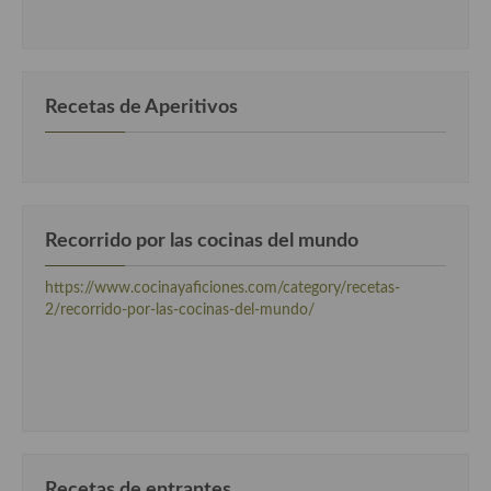
por
categorias
Cocina Andaluza
Cocina Aragonesa
Recetas de Aperitivos
Cocina Asturiana
Cocina Balear
Cocina Canaria
Recorrido por las cocinas del mundo
Cocina Castellana
https://www.cocinayaficiones.com/category/recetas-
Cocina Castilla – La Mancha
2/recorrido-por-las-cocinas-del-mundo/
Cocina Catalana
Cocina Extremeña
Cocina Gallega
Cocina Madrileña
Recetas de entrantes