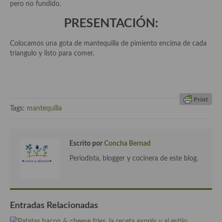
demás
pero no fundido.
PRESENTACIÓN:
Entrantes y primeros platos
Ensaladas
Colocamos una gota de mantequilla de pimiento encima de cada
triangulo y listo para comer.
Entrantes
Gazpachos, salmorejos, sopas y cremas frías
Quínoa
Tags:
mantequilla
Pasta
Arroces Y fideuás
Escrito por
Concha Bernad
Periodista, blogger y cocinera de este blog.
Legumbres y cereales
Cuscús
Huevos
Entradas Relacionadas
Masas elaboradas con harina, pizzas, quiches y demás