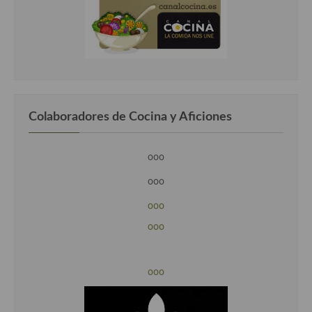
Colaboradores de Cocina y Aficiones
ooo
ooo
ooo
ooo
ooo