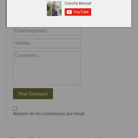
Deja un comentario
Recetas de fiesta, Navidad y días señalados
Nombre (requerido)
Resumen tematicos de recetas
Email (requerido)
Cocinas del mundo
Website
Cocina Americana
Comentario...
Cocina Argentina
Cocina Brasileña
Cocina colombiana
Cocina Cajún y Creole
Cocina Venezolana
Avísame de los comentarios por email
Cocina Cubana
Cocina de Estados Unidos