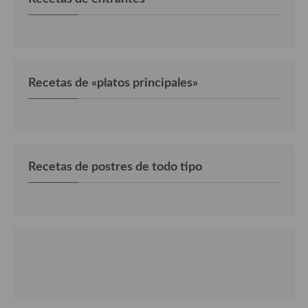
Cocina Murciana
Cocina Navarra
Cocina Riojana
Recetas de «platos principales»
Cocina Valenciana
Cocina Vasca
Cocina Europea
Recetas de postres de todo tipo
Cocina Alemana
Cocina Austriaca
Cocina Belga
Cocina Britanica
Cocina Bulgara