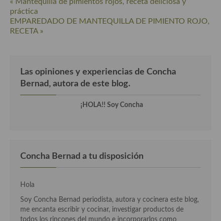
« Mantequilla de pimientos rojos, receta deliciosa y
práctica
Cocina de Guatemala
EMPAREDADO DE MANTEQUILLA DE PIMIENTO ROJO,
RECETA »
Cocina de Nicaragua
Cocina Ecuatoriana
Cocina Jamaicana
Las opiniones y experiencias de Concha
Bernad, autora de este blog.
Cocina Mexicana
¡HOLA!! Soy Concha
Cocina peruana
Cocina de Oriente Medio
Cocina israelí
Concha Bernad a tu disposición
Cocina libanesa
Hola
Cocina Armenia
Soy Concha Bernad periodista, autora y cocinera este blog,
Cocina Siria
me encanta escribir y cocinar, investigar productos de
todos los rincones del mundo e incorporarlos como