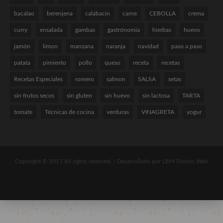
bacalao
berenjena
calabacin
carne
CEBOLLA
crema
curry
ensalada
gambas
gastrónomia
hierbas
huevo
jamón
limon
manzana
naranja
navidad
paso a paso
patata
pimiento
pollo
queso
receta
recetas
Recetas Especiales
romero
salmon
SALSA
setas
sin frutos secos
sin gluten
sin huevo
sin lactosa
TARTA
tomate
Técnicas de cocina
verduras
VINAGRETA
yogur
Copyright © 2017 All rights reserved. -
Desarrollado por LBM Diseño Web