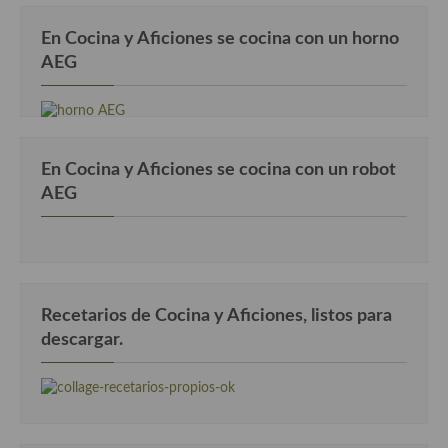
Cocina Danesa
En Cocina y Aficiones se cocina con un horno
AEG
Cocina de la Republica Checa
Cocina de Polonia
Cocina de Ucrania
En Cocina y Aficiones se cocina con un robot
Cocina Eslovena
AEG
Cocina Francesa
Cocina Griega
Cocina Holandesa
Recetarios de Cocina y Aficiones, listos para
descargar.
Cocina Hungara
Cocina Irlanda
Cocina Italiana