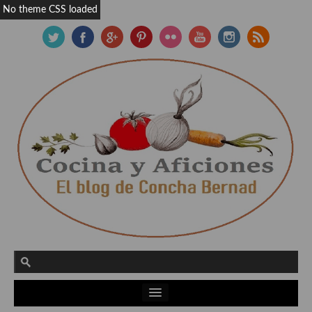
No theme CSS loaded