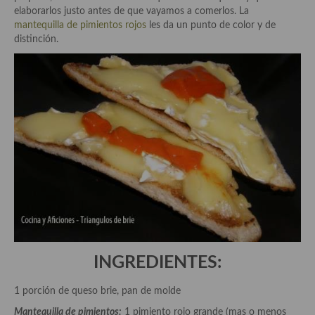
Historia de la gastronomía, platos celebres, cocineros, críticos,
elaborarlos justo antes de que vayamos a comerlos. La
historias culinarias y otras cosas
mantequilla de pimientos rojos
les da un punto de color y de
distinción.
Origen y evolución de la comida
Protocolo y buenas maneras.
Ocio – restaurantes, bares, tabernas
Viajes eno-gastro-turísticos
En El Candelero
Las opiniones de la «Cocinera»
Prensa
Recetas
INGREDIENTES:
Acompañamientos
1 porción de queso brie, pan de molde
Airfryer recetas
Mantequilla de pimientos:
1 pimiento rojo grande (mas o menos