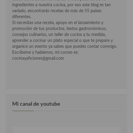
Cocina Azerí (Azerbaiyán)
ingredientes a nuestra cocina, por eso este blog es tan
variado, encontrarás recetas de más de 55 países
Cocina de Egipto
diferentes.
Si necesitas una receta, apoyo en el lanzamiento y
Cocina de Tunez
promoción de tus productos, textos gastronómicos,
consejos culinarios, un taller de cocina a tu medida,
Cocina Oriental
aprender a cocinar un plato especial o que te prepare y
organice un evento ya sabes que puedes contar conmigo.
Cocina Tailandesa
Escríbeme y hablamos, mi correo es:
cocinayaficiones@gmail.com
Cocina Japonesa
Cocina Vietnamita
Cocina camboyana
Cocina Coreana
Mi canal de youtube
Cocina HIndú
Cocina China