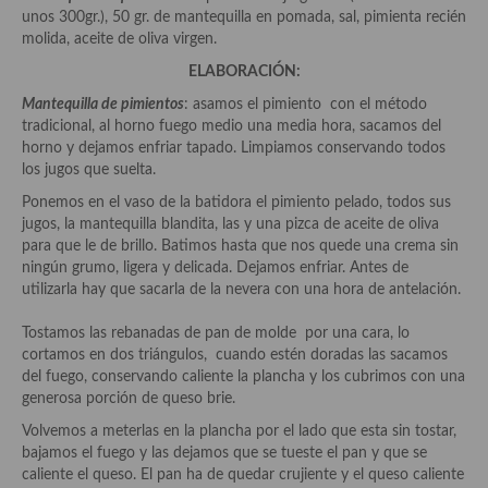
Aderezos, salsas, vinagretas, especias, hierbas aromáticas o
unos 300gr.), 50 gr. de mantequilla en pomada, sal, pimienta recién
aditivos
molida, aceite de oliva virgen.
ELABORACIÓN:
Especias, mezclas de especias
Mantequilla de pimientos
: asamos el pimiento con el método
Hierbas aromáticas
tradicional, al horno fuego medio una media hora, sacamos del
horno y dejamos enfriar tapado. Limpiamos conservando todos
Aceites
los jugos que suelta.
Ponemos en el vaso de la batidora el pimiento pelado, todos sus
Mojos y pastas
jugos, la mantequilla blandita, las y una pizca de aceite de oliva
para que le de brillo. Batimos hasta que nos quede una crema sin
Sales y polvos
ningún grumo, ligera y delicada. Dejamos enfriar. Antes de
utilizarla hay que sacarla de la nevera con una hora de antelación.
Salsas y mojos
Tostamos las rebanadas de pan de molde por una cara, lo
Adobos
cortamos en dos triángulos, cuando estén doradas las sacamos
del fuego, conservando caliente la plancha y los cubrimos con una
Aperitivos
generosa porción de queso brie.
Bebidas
Volvemos a meterlas en la plancha por el lado que esta sin tostar,
bajamos el fuego y las dejamos que se tueste el pan y que se
Bocadillos, hamburguesas, sándwich, emparedados, tostas y
caliente el queso. El pan ha de quedar crujiente y el queso caliente