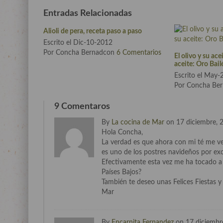
Entradas Relacionadas
Alioli de pera, receta paso a paso
Escrito el Dic-10-2012
Por Concha Bernadcon
6 Comentarios
El olivo y su acei
aceite: Oro Bail
Escrito el May
Por Concha Be
9 Comentaros
By
La cocina de Mar
on 17 diciembre, 
Hola Concha,
La verdad es que ahora con mi té me v
es uno de los postres navideños por exc
Efectivamente esta vez me ha tocado a 
Países Bajos?
También te deseo unas Felices Fiestas 
Mar
By
Encarnita Fernandez
on 17 diciembr