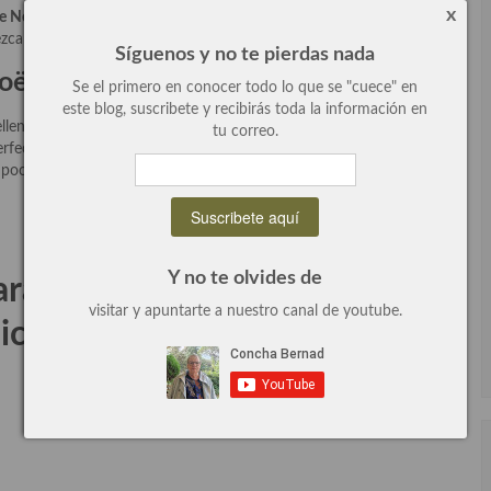
x
e Noël», tronco de Navidad
en cristiano. Mola este rico brazo
ezca un tronco de árbol. Os garantizo que esta super rico.
Síguenos y no te pierdas nada
oël:
Se el primero en conocer todo lo que se "cuece" en
este blog, suscribete y recibirás toda la información en
leno de crema pastelera aromatizada con vainilla (deliciosa) y
tu correo.
fecta, y si no tienes ganas no hagas el diseño «tronco de árbol»
n poco la cobertura y con un tenedor hacer surcos.
Y no te olvides de
parar un tronco de Navidad
visitar y apuntarte a nuestro canal de youtube.
icioso: