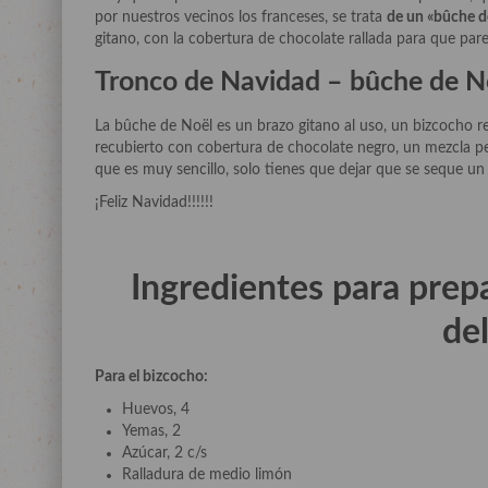
por nuestros vecinos los franceses, se trata
de un «bûche d
gitano, con la cobertura de chocolate rallada para que par
Tronco de Navidad – bûche de N
La bûche de Noël es un brazo gitano al uso, un bizcocho rel
recubierto con cobertura de chocolate negro, un mezcla per
que es muy sencillo, solo tienes que dejar que se seque u
¡Feliz Navidad!!!!!!
Ingredientes para pre
del
Para el bizcocho:
Huevos, 4
Yemas, 2
Azúcar, 2 c/s
Ralladura de medio limón