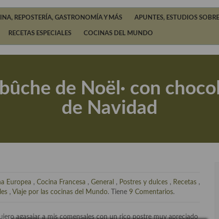
INA, REPOSTERÍA, GASTRONOMÍA Y MÁS
APUNTES, ESTUDIOS SOBRE
RECETAS ESPECIALES
COCINAS DEL MUNDO
bûche de Noël· con chocol
de Navidad
na Europea
,
Cocina Francesa
,
General
,
Postres y dulces
,
Recetas
,
les
,
Viaje por las cocinas del Mundo
. Tiene
9 Comentarios
.
uiero agasajar a mis comensales con un rico postre muy apreciado