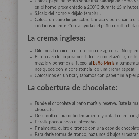
Coloca papel de horno sobre una bandeja de horno y v
en el horno precalentado a 200ºC durante 15 minutos
Sácalo del horno y déjalo templar .
Coloca un paño limpio sobre la mesa y pon encima el b
cuidadosamente. Con la ayuda del paño enrolla el bizco
La crema inglesa:
Diluimos la maicena en un poco de agua fría. No que
En un cazo incorporamos la leche con el azúcar, los h
mezcle y ponemos al fuego, al
baño María
a temperatur
nos quede con la consistencia de una crema espesa.
Colocamos en un bol y tapamos con papel film a piel p
La cobertura de chocolate:
Funde el chocolate al baño maría y reserva. Bate la ma
chocolate.
Desenrolla el bizcocho lentamente y unta la crema ingl
Enrolla poco a poco el bizcocho.
Finalmente, cubre el tronco con una capa de chocolate
Para darle forma de tronco, haz unos dibujos arrastrand