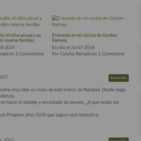
te: el olivo picual y su
El mundo en mi cocina de Gordon
én reserva familiar.
Ramsey
-28-2014
Escrito el Jul-07-2014
rnadcon
2 Comentarios
Por Concha Bernadcon
1 Comentario
2017
Responder
endría muy bien un trozo de este tronco de Navidad. Desde luego
elencia.
mí hacer el doblete y encantada de hacerlo. ¿A que molan los
y un Próspero años 2018 que seguro será fantástico.
e, 2017