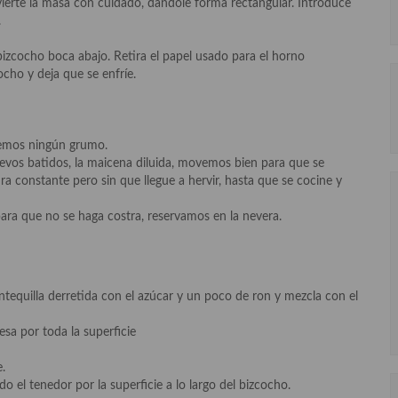
ierte la masa con cuidado, dándole forma rectangular. Introduce
.
izcocho boca abajo. Retira el papel usado para el horno
cho y deja que se enfríe.
remos ningún grumo.
uevos batidos, la maicena diluida, movemos bien para que se
a constante pero sin que llegue a hervir, hasta que se cocine y
ara que no se haga costra, reservamos en la nevera.
ntequilla derretida con el azúcar y un poco de ron y mezcla con el
esa por toda la superficie
.
o el tenedor por la superficie a lo largo del bizcocho.