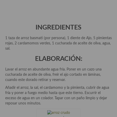
Aderezos, salsas, vinagretas, especias, hierbas aromáticas o
aditivos
Especias, mezclas de especias
INGREDIENTES
Hierbas aromáticas
1 taza de arroz basmati (por persona), 1 diente de Ajo, 5 pimientas
Aceites
rojas, 2 cardamomos verdes, 1 cucharada de aceite de oliva, agua,
sal.
Mojos y pastas
ELABORACIÓN:
Sales y polvos
Lavar el arroz en abundante agua fría. Poner en un cazo una
Salsas y mojos
cucharada de aceite de oliva, freír el ajo cortado en láminas,
cuando este dorado retirar y reservar.
Adobos
Añadir el arroz, la sal, el cardamomo y la pimienta, cubrir de agua
Aperitivos
fría y poner a fuego medio hasta que este tierno. Escurrir el
exceso de agua en un colador. Tapar con un paño limpio y dejar
Bebidas
reposar unos minutos.
Bocadillos, hamburguesas, sándwich, emparedados, tostas y