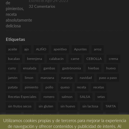
Escrito el Ago-24-2023
32 Comentarios
Etiquetas
aceite
ajo
ALIÑO
aperitivo
Apuntes
arroz
bacalao
berenjena
calabacin
carne
CEBOLLA
crema
curry
ensalada
gambas
gastrónomia
hierbas
huevo
jamón
limon
manzana
naranja
navidad
paso a paso
patata
pimiento
pollo
queso
receta
recetas
Recetas Especiales
romero
salmon
SALSA
setas
sin frutos secos
sin gluten
sin huevo
sin lactosa
TARTA
tomate
Técnicas de cocina
verduras
VINAGRETA
yogur
Utilizamos cookies propias y de terceros para mejorar la experiencia
de navegación y ofrecer contenidos y publicidad de interés. Al