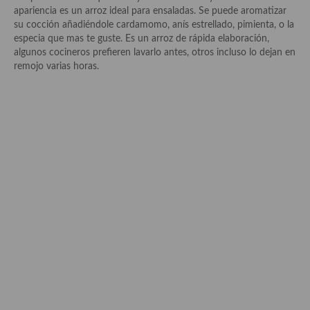
Historia de la gastronomía, platos celebres, cocineros, críticos,
apariencia es un arroz ideal para ensaladas. Se puede aromatizar
historias culinarias y otras cosas
su cocción añadiéndole cardamomo, anís estrellado, pimienta, o la
especia que mas te guste. Es un arroz de rápida elaboración,
Origen y evolución de la comida
algunos cocineros prefieren lavarlo antes, otros incluso lo dejan en
remojo varias horas.
Protocolo y buenas maneras.
Ocio – restaurantes, bares, tabernas
Viajes eno-gastro-turísticos
En El Candelero
Las opiniones de la «Cocinera»
Prensa
Recetas
Acompañamientos
Airfryer recetas