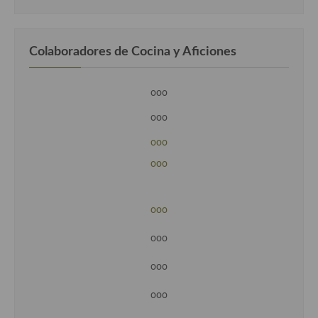
Colaboradores de Cocina y Aficiones
ooo
ooo
ooo
ooo
ooo
ooo
ooo
ooo