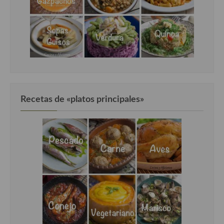
Cocina Luxemburgo
Cocina Polaca
Cocina portuguesa
Cocina Rusa
Cocina Sueca
Recetas de «platos principales»
Cocina Suiza
Cocina Turca