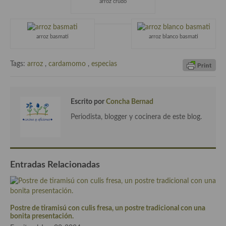
arroz crudo
demás
Entrantes y primeros platos
arroz basmati
arroz blanco basmati
Ensaladas
Tags:
arroz
,
cardamomo
,
especias
Entrantes
Gazpachos, salmorejos, sopas y cremas frías
Escrito por
Concha Bernad
Quínoa
Periodista, blogger y cocinera de este blog.
Pasta
Arroces Y fideuás
Entradas Relacionadas
Legumbres y cereales
Cuscús
Huevos
Postre de tiramisú con culis fresa, un postre tradicional con una
bonita presentación.
Masas elaboradas con harina, pizzas, quiches y demás