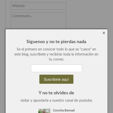
Website
Recetas de fiesta, Navidad y días señalados
Comentario...
Resumen tematicos de recetas
Cocinas del mundo
x
Cocina Americana
Síguenos y no te pierdas nada
Cocina Argentina
Se el primero en conocer todo lo que se "cuece" en
este blog, suscribete y recibirás toda la información en
Cocina Brasileña
tu correo.
Avísame de los comentarios por email
Cocina colombiana
Cocina Cajún y Creole
« Spicy Yuli, todos las especias en el centro de Madrid
Cocina Venezolana
Pollo al curry sambal, receta hindu »
Y no te olvides de
Cocina Cubana
visitar y apuntarte a nuestro canal de youtube.
Cocina de Estados Unidos
Las opiniones y experiencias de Concha