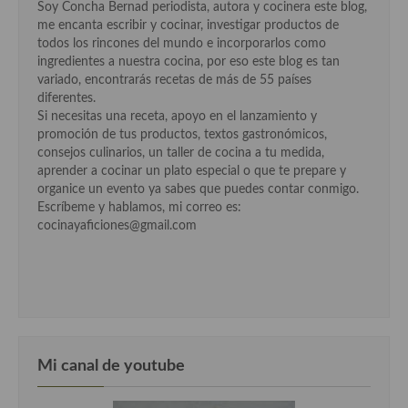
Soy Concha Bernad periodista, autora y cocinera este blog,
Cocina Azerí (Azerbaiyán)
me encanta escribir y cocinar, investigar productos de
todos los rincones del mundo e incorporarlos como
Cocina de Egipto
ingredientes a nuestra cocina, por eso este blog es tan
variado, encontrarás recetas de más de 55 países
Cocina de Tunez
diferentes.
Si necesitas una receta, apoyo en el lanzamiento y
Cocina Oriental
promoción de tus productos, textos gastronómicos,
consejos culinarios, un taller de cocina a tu medida,
Cocina Tailandesa
aprender a cocinar un plato especial o que te prepare y
organice un evento ya sabes que puedes contar conmigo.
Cocina Japonesa
Escríbeme y hablamos, mi correo es:
cocinayaficiones@gmail.com
Cocina Vietnamita
Cocina camboyana
Cocina Coreana
Cocina HIndú
Mi canal de youtube
Cocina China