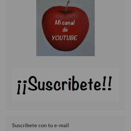
Cocina del Pacifico
Cocina filipina
Cocina de Hawái
Cocina de Madagascar
Cocina Africana
Cocina Sudafrinaca
Cocina del Congo
Cocina Sefardí
Cocina Yoshoku
Cocina callejera
Cocina fusión
Suscríbete con tu e-mail
Cocinas de España