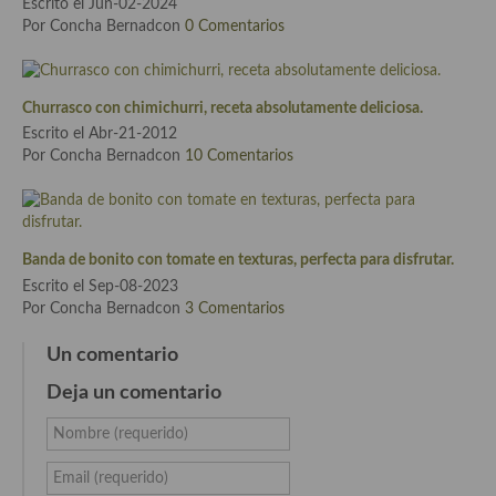
Escrito el Jun-02-2024
Por Concha Bernadcon
0 Comentarios
Plato principal
Aves
Churrasco con chimichurri, receta absolutamente deliciosa.
Carne
Escrito el Abr-21-2012
Por Concha Bernadcon
10 Comentarios
Pescado y Marisco
Postres y dulces
Banda de bonito con tomate en texturas, perfecta para disfrutar.
Postres con frutas
Escrito el Sep-08-2023
Por Concha Bernadcon
3 Comentarios
Quesos, recetas
Un comentario
Salazones y encurtidos
Deja un comentario
Recetas Especiales
Nombre (requerido)
Recetas de Cuaresma
Email (requerido)
Recetas maridadas con los mejores AOVES