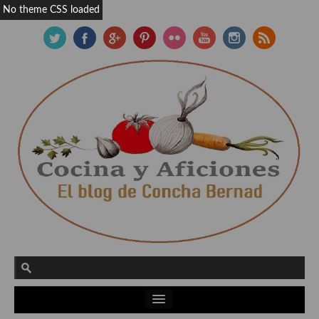
No theme CSS loaded