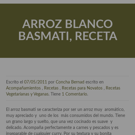
Actualidad y recomendaciones
Libros de cocina, repostería, gastronomía y más
ARROZ BLANCO
Apuntes, estudios sobre temas interesantes e importantes
BASMATI, RECETA
Aceite de Oliva Virgen Extra (AOVE)
Recetas maridadas con los mejores AOVES
Flores en la cocina recetas
Técnicas de emplatado
Escrito el
07/05/2011
por
Concha Bernad
escrito en
El mundo del vino y las bebidas
Acompañamientos
,
Recetas
,
Recetas para Novatos
,
Recetas
Vegetarianas y Veganas
. Tiene
1 Comentario
.
Tiendas especiales
El arroz basmati se caracteriza por ser un arroz muy aromático,
En la mesa: menaje, vajilla, técnicas de emplatado, decoración
muy apreciado y uno de los más consumidos del mundo. Tiene
un grano largo y suelto, que una vez cocinado es suave y
Especias, hierbas, condimentos, espesantes y aditivos
delicado. Acompaña perfectamente a carnes y pescados y es
inseparable de cualquier curry. Por su textura y su bonita