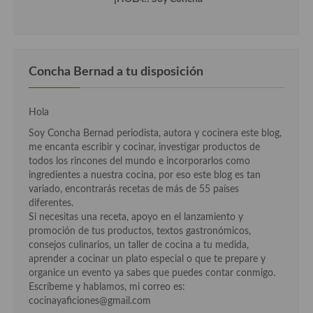
Cocina Azerí (Azerbaiyán)
Cocina de Egipto
Cocina de Tunez
Concha Bernad a tu disposición
Cocina Oriental
Hola
Cocina Tailandesa
Soy Concha Bernad periodista, autora y cocinera este blog,
me encanta escribir y cocinar, investigar productos de
Cocina Japonesa
todos los rincones del mundo e incorporarlos como
ingredientes a nuestra cocina, por eso este blog es tan
Cocina Vietnamita
variado, encontrarás recetas de más de 55 países
diferentes.
Cocina camboyana
Si necesitas una receta, apoyo en el lanzamiento y
promoción de tus productos, textos gastronómicos,
Cocina Coreana
consejos culinarios, un taller de cocina a tu medida,
aprender a cocinar un plato especial o que te prepare y
Cocina HIndú
organice un evento ya sabes que puedes contar conmigo.
Escríbeme y hablamos, mi correo es:
Cocina China
cocinayaficiones@gmail.com