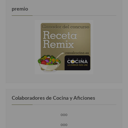
premio
Colaboradores de Cocina y Aficiones
ooo
ooo