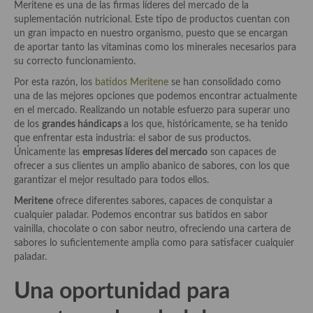
Meritene es una de las firmas líderes del mercado de la
Aderezos, salsas, vinagretas, especias, hierbas aromáticas o
suplementación nutricional. Este tipo de productos cuentan con
aditivos
un gran impacto en nuestro organismo, puesto que se encargan
de aportar tanto las vitaminas como los minerales necesarios para
Especias, mezclas de especias
su correcto funcionamiento.
Hierbas aromáticas
Por esta razón, los
batidos Meritene
se han consolidado como
una de las mejores opciones que podemos encontrar actualmente
Aceites
en el mercado. Realizando un notable esfuerzo para superar uno
de los
grandes hándicaps
a los que, históricamente, se ha tenido
Mojos y pastas
que enfrentar esta industria: el sabor de sus productos.
Únicamente las
empresas líderes del mercado
son capaces de
Sales y polvos
ofrecer a sus clientes un amplio abanico de sabores, con los que
garantizar el mejor resultado para todos ellos.
Salsas y mojos
Meritene
ofrece diferentes sabores, capaces de conquistar a
cualquier paladar. Podemos encontrar sus batidos en sabor
Adobos
vainilla, chocolate o con sabor neutro, ofreciendo una cartera de
sabores lo suficientemente amplia como para satisfacer cualquier
Aperitivos
paladar.
Bebidas
Una oportunidad para
Bocadillos, hamburguesas, sándwich, emparedados, tostas y