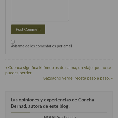
Cocina de Guatemala
Cocina de Nicaragua
Cocina Ecuatoriana
Cocina Jamaicana
Avísame de los comentarios por email
Cocina Mexicana
Cocina peruana
« Cuenca significa kilómetros de calma, un viaje que no te
Cocina de Oriente Medio
puedes perder
Gazpacho verde, receta paso a paso. »
Cocina israelí
Cocina libanesa
Las opiniones y experiencias de Concha
Cocina Armenia
Bernad, autora de este blog.
Cocina Siria
¡HOLA!! Soy Concha