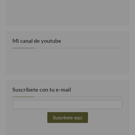
Cocina del Pacifico
Cocina filipina
Cocina de Hawái
Cocina de Madagascar
Mi canal de youtube
Cocina Africana
Cocina Sudafrinaca
Cocina del Congo
Cocina Sefardí
Suscríbete con tu e-mail
Cocina Yoshoku
Cocina callejera
Cocina fusión
Cocinas de España