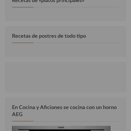
Recetas de «platos principales»
Cocina Danesa
Cocina de la Republica Checa
Cocina de Polonia
Recetas de postres de todo tipo
Cocina de Ucrania
Cocina Eslovena
Cocina Francesa
Cocina Griega
Cocina Holandesa
Cocina Hungara
En Cocina y Aficiones se cocina con un horno
Cocina Irlanda
AEG
Cocina Italiana