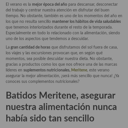
Historia de la gastronomía, platos celebres, cocineros, críticos,
El verano es la
mejor época del año
para descansar, desconectar
historias culinarias y otras cosas
del trabajo y centrar nuestra atención en disfrutar del buen
tiempo. No obstante, también es uno de los momentos del año en
Origen y evolución de la comida
los que no resulta sencillo
mantener los hábitos de vida saludables
que tenemos interiorizados durante el resto de la temporada.
Protocolo y buenas maneras.
Especialmente en todo lo relacionado con la alimentación, siendo
uno de los aspectos que tendemos a descuidar.
Ocio – restaurantes, bares, tabernas
La
gran cantidad de horas
que disfrutamos del sol fuera de casa,
Viajes eno-gastro-turísticos
los viajes y las excursiones provocan que, en según qué
momentos, sea posible descuidar nuestra dieta. No obstante,
En El Candelero
gracias a productos como los que nos ofrece una de las marcas
líderes en
suplementos nutricionales,
Meritene
, este verano
Las opiniones de la «Cocinera»
asegurar la mejor alimentación, ¡será más sencillo que nunca! ¿Ya
conoces sus complementos nutricionales?
Prensa
Batidos Meritene, asegurar
Recetas
nuestra alimentación nunca
Acompañamientos
había sido tan sencillo
Airfryer recetas