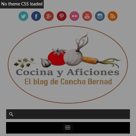
No theme CSS loaded