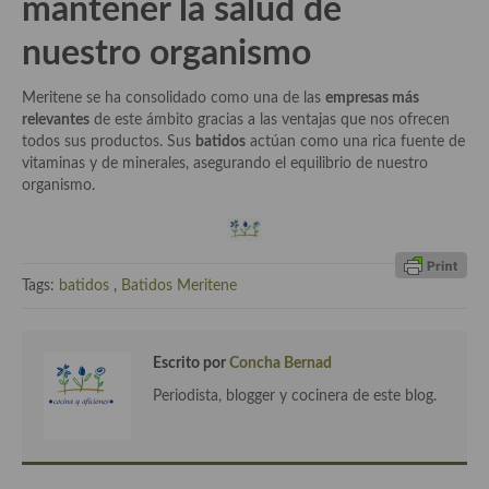
mantener la salud de
demás
nuestro organismo
Entrantes y primeros platos
Ensaladas
Meritene se ha consolidado como una de las
empresas más
relevantes
de este ámbito gracias a las ventajas que nos ofrecen
Entrantes
todos sus productos. Sus
batidos
actúan como una rica fuente de
vitaminas y de minerales, asegurando el equilibrio de nuestro
Gazpachos, salmorejos, sopas y cremas frías
organismo.
Quínoa
Pasta
Tags:
batidos
,
Batidos Meritene
Arroces Y fideuás
Legumbres y cereales
Escrito por
Concha Bernad
Periodista, blogger y cocinera de este blog.
Cuscús
Huevos
Masas elaboradas con harina, pizzas, quiches y demás