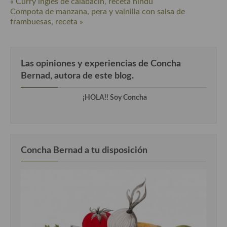
« Curry inglés de calabacín, receta hindú
Compota de manzana, pera y vainilla con salsa de
Cocina de Guatemala
frambuesas, receta »
Cocina de Nicaragua
Cocina Ecuatoriana
Las opiniones y experiencias de Concha
Cocina Jamaicana
Bernad, autora de este blog.
Cocina Mexicana
¡HOLA!! Soy Concha
Cocina peruana
Cocina de Oriente Medio
Concha Bernad a tu disposición
Cocina israelí
Cocina libanesa
Cocina Armenia
Cocina Siria