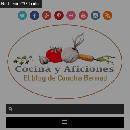
No theme CSS loaded