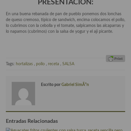
PRESENTACIÓN:
demás
Entrantes y primeros platos
En una buena rebanada de pan de pueblo ponemos dos lonchas
de queso cremoso, típico de sandwich, encima colocamos el pollo,
Ensaladas
lo cubrimos con la cebolla y el tomate, salpicamos las alcaparras y
lo napamos (cubrimos) con la salsa de yogur y el ají picante.
Entrantes
Gazpachos, salmorejos, sopas y cremas frías
Quínoa
Tags:
hortalizas
,
pollo
,
receta
,
SALSA
Pasta
Arroces Y fideuás
Escrito por
Gabriel SimÃ³n
Legumbres y cereales
Cuscús
Huevos
Entradas Relacionadas
Masas elaboradas con harina, pizzas, quiches y demás