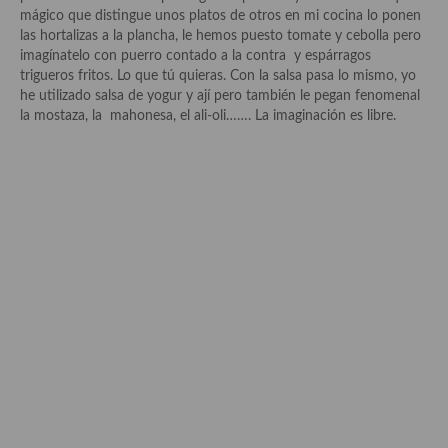
Historia de la gastronomía, platos celebres, cocineros, críticos,
mágico que distingue unos platos de otros en mi cocina lo ponen
historias culinarias y otras cosas
las hortalizas a la plancha, le hemos puesto tomate y cebolla pero
imagínatelo con puerro contado a la contra y espárragos
Origen y evolución de la comida
trigueros fritos. Lo que tú quieras. Con la salsa pasa lo mismo, yo
he utilizado salsa de yogur y ají pero también le pegan fenomenal
Protocolo y buenas maneras.
la mostaza, la mahonesa, el ali-oli……. La imaginación es libre.
Ocio – restaurantes, bares, tabernas
Viajes eno-gastro-turísticos
En El Candelero
Las opiniones de la «Cocinera»
Prensa
Recetas
Acompañamientos
Airfryer recetas