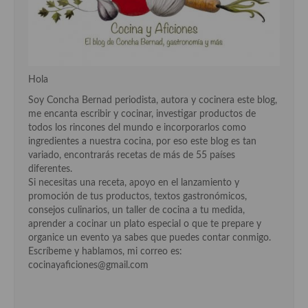
Cocina Azerí (Azerbaiyán)
Cocina de Egipto
Cocina de Tunez
Hola
Cocina Oriental
Soy Concha Bernad periodista, autora y cocinera este blog,
me encanta escribir y cocinar, investigar productos de
Cocina Tailandesa
todos los rincones del mundo e incorporarlos como
ingredientes a nuestra cocina, por eso este blog es tan
Cocina Japonesa
variado, encontrarás recetas de más de 55 países
diferentes.
Cocina Vietnamita
Si necesitas una receta, apoyo en el lanzamiento y
promoción de tus productos, textos gastronómicos,
Cocina camboyana
consejos culinarios, un taller de cocina a tu medida,
aprender a cocinar un plato especial o que te prepare y
Cocina Coreana
organice un evento ya sabes que puedes contar conmigo.
Escríbeme y hablamos, mi correo es:
Cocina HIndú
cocinayaficiones@gmail.com
Cocina China