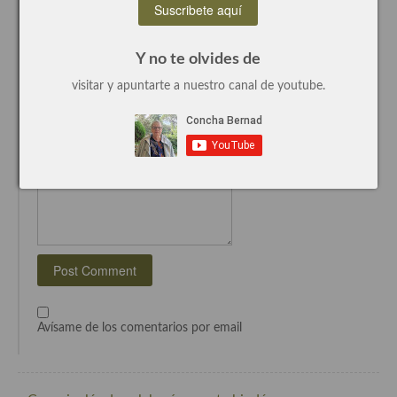
Deja un comentario
Recetas de fiesta, Navidad y días señalados
Nombre (requerido)
Y no te olvides de
Resumen tematicos de recetas
visitar y apuntarte a nuestro canal de youtube.
Email (requerido)
Cocinas del mundo
Website
Cocina Americana
Comentario...
Cocina Argentina
Cocina Brasileña
Cocina colombiana
Cocina Cajún y Creole
Cocina Venezolana
Avísame de los comentarios por email
Cocina Cubana
Cocina de Estados Unidos