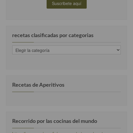
Cocina Andaluza
Cocina Aragonesa
recetas clasificadas por categorias
Cocina Asturiana
Cocina Balear
recetas
clasificadas
Cocina Canaria
por
categorias
Cocina Castellana
Cocina Castilla – La Mancha
Recetas de Aperitivos
Cocina Catalana
Cocina Extremeña
Cocina Gallega
Recorrido por las cocinas del mundo
Cocina Madrileña