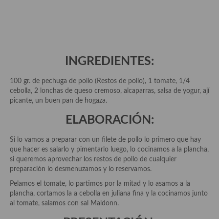
Aderezos, salsas, vinagretas, especias, hierbas aromáticas o
aditivos
Especias, mezclas de especias
Hierbas aromáticas
INGREDIENTES:
Aceites
100 gr. de pechuga de pollo (Restos de pollo), 1 tomate, 1/4
cebolla, 2 lonchas de queso cremoso, alcaparras, salsa de yogur, ají
Mojos y pastas
picante, un buen pan de hogaza.
Sales y polvos
ELABORACIÓN:
Salsas y mojos
Si lo vamos a preparar con un filete de pollo lo primero que hay
que hacer es salarlo y pimentarlo luego, lo cocinamos a la plancha,
Adobos
si queremos aprovechar los restos de pollo de cualquier
preparación lo desmenuzamos y lo reservamos.
Aperitivos
Pelamos el tomate, lo partimos por la mitad y lo asamos a la
Bebidas
plancha, cortamos la a cebolla en juliana fina y la cocinamos junto
al tomate, salamos con sal Maldonn.
Bocadillos, hamburguesas, sándwich, emparedados, tostas y