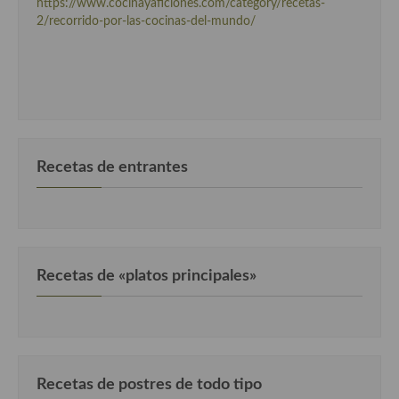
https://www.cocinayaficiones.com/category/recetas-
2/recorrido-por-las-cocinas-del-mundo/
Cocina Murciana
Cocina Navarra
Cocina Riojana
Cocina Valenciana
Recetas de entrantes
Cocina Vasca
Cocina Europea
Cocina Alemana
Recetas de «platos principales»
Cocina Austriaca
Cocina Belga
Cocina Britanica
Recetas de postres de todo tipo
Cocina Bulgara