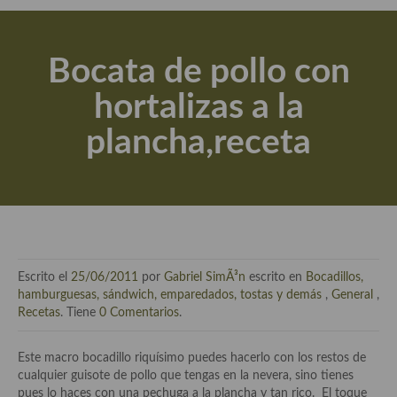
Actualidad y recomendaciones
Libros de cocina, repostería, gastronomía y más
Bocata de pollo con
Apuntes, estudios sobre temas interesantes e importantes
hortalizas a la
Aceite de Oliva Virgen Extra (AOVE)
plancha,receta
Recetas maridadas con los mejores AOVES
Flores en la cocina recetas
Técnicas de emplatado
El mundo del vino y las bebidas
Escrito el
25/06/2011
por
Gabriel SimÃ³n
escrito en
Bocadillos,
Tiendas especiales
hamburguesas, sándwich, emparedados, tostas y demás
,
General
,
Recetas
. Tiene
0 Comentarios
.
En la mesa: menaje, vajilla, técnicas de emplatado, decoración
Este macro bocadillo riquísimo puedes hacerlo con los restos de
Especias, hierbas, condimentos, espesantes y aditivos
cualquier guisote de pollo que tengas en la nevera, sino tienes
pues lo haces con una pechuga a la plancha y tan rico. El toque